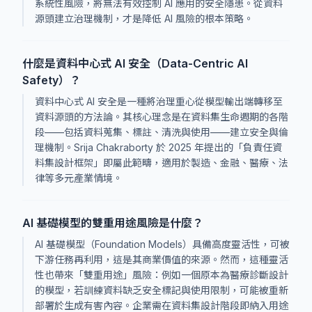
系統性風險，將無法有效控制 AI 應用的安全隱患。從資料
源頭建立治理機制，才是降低 AI 風險的根本策略。
什麼是資料中心式 AI 安全（Data-Centric AI
Safety）？
資料中心式 AI 安全是一種將治理重心從模型輸出端轉移至
資料源頭的方法論。其核心理念是在資料集生命週期的各階
段——包括資料蒐集、標註、清洗與使用——建立安全與倫
理機制。Srija Chakraborty 於 2025 年提出的「負責任資
料集設計框架」即屬此範疇，適用於製造、金融、醫療、法
律等多元產業情境。
AI 基礎模型的雙重用途風險是什麼？
AI 基礎模型（Foundation Models）具備高度靈活性，可被
下游任務再利用，這是其商業價值的來源。然而，這種靈活
性也帶來「雙重用途」風險：例如一個原本為醫療診斷設計
的模型，若訓練資料缺乏安全標記與使用限制，可能被重新
部署於生成有害內容。企業需在資料集設計階段即納入用途