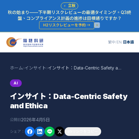
⚡
立秋
秋の始まり——下半期リスクレビューの最適タイミング。Q3終
盤、コンプライアンス計画の進捗は目標通りですか？
H2リスクレビューを予約
→
繁中
/
EN
/
日本語
ホーム
›
インサイト
›
インサイト：Data-Centric Safety and Ethica
AI
インサイト：Data-Centric Safety
and Ethica
2026年4月5日
公開日
シェア
：
リンクをコピー