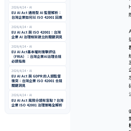
2026/4/24
・
AI
EU AI Act 通用型 AI 監管解析：
台灣企業如何以 ISO 42001 因應
2026/4/24
・
AI
EU AI Act 與 ISO 42001：台灣
企業 AI 治理框架建立的關鍵洞見
2026/4/24
・
AI
EU AI Act基本權利衝擊評估
（FRIA）：台灣企業AI治理合規
必讀指南
2026/4/24
・
AI
EU AI Act 與 GDPR 的人類監督
衝突：台灣企業 ISO 42001 合規
關鍵洞見
2026/4/24
・
AI
EU AI Act 風險分類有盲點？台灣
企業 ISO 42001 治理策略全解析