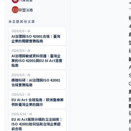
🇪🇺
歐盟法遵
`
本主題其他文章
2026/6/6
・
AI
AI治理與ISO 42001合規：臺灣
企業的關鍵實務指南
2026/6/6
・
AI
AI治理與敏感資料保護：臺灣企
業的ISO 42001與EU AI Act落實
指南
2026/6/6
・
AI
積穗科研：AI治理與ISO 42001
合規實務指南
2026/6/2
・
AI
EU AI Act 合規指南：歐洲醫療案
例對臺灣企業的啟示
2026/4/24
・
AI
EU AI Act風險分級的立法困境：
ISO 42001如何協助台灣企業超
前合規