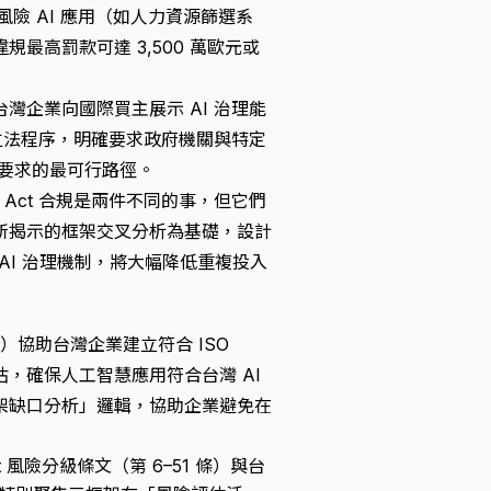
，高風險 AI 應用（如人力資源篩選系
最高罰款可達 3,500 萬歐元或
為台灣企業向國際買主展示 AI 治理能
立法程序，明確要求政府機關與特定
這項要求的最可行路徑。
I Act 合規是兩件不同的事，但它們
所揭示的框架交叉分析為基礎，設計
整合型 AI 治理機制，將大幅降低重複投入
 Ltd.）協助台灣企業建立符合 ISO
分級評估，確保人工智慧應用符合台灣 AI
架缺口分析」邏輯，協助企業避免在
 Act 風險分級條文（第 6–51 條）與台