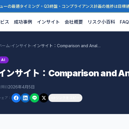
ューの最適タイミング。Q3終盤、コンプライアンス計画の進捗は目標
ビス
成功事例
インサイト
会社概要
リスク小百科
FAQ
ホーム
›
インサイト
›
インサイト：Comparison and Analysis of 3 K
AI
インサイト：Comparison and Anal
2026年4月5日
公開日
シェア
：
リンクをコピー