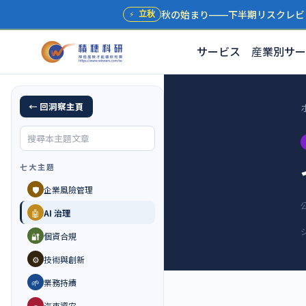
秋の始まり——下半期リスクレビ
⚡
立秋
サービス
産業別サー
← 回洞察主頁
七大主題
🛡️
企業風險管理
🤖
AI 治理
🔐
個資合規
⚙️
技術與創新
🌱
業務持續
🚗
汽車資安