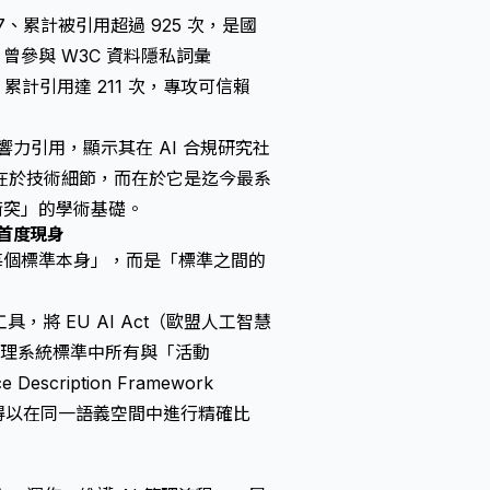
 達 17、累計被引用超過 925 次，是國
曾參與 W3C 資料隱私詞彙
為 8、累計引用達 211 次，專攻可信賴
影響力引用，顯示其在 AI 合規研究社
在於技術細節，而在於它是迄今最系
哪裡衝突」的學術基礎。
地圖首度現身
每個標準本身」，而是「標準之間的
工具，將 EU AI Act（歐盟人工智慧
AI 管理系統標準中所有與「活動
scription Framework
，得以在同一語義空間中進行精確比