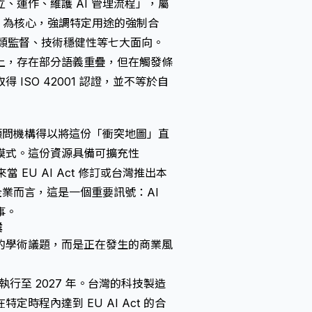
建立、運作、維護 AI 管理流程」，屬
義務」為核心，強調特定用途的強制合
人類監督、技術穩健性等七大面向。
上，存在部分語義重疊，但在觸發條
SO 42001 認證，並不等於自
顧問機構得以將這份「衝突地圖」直
模式。這份資源具備可擴充性
未來當 EU AI Act 修訂或台灣推出本
企業而言，這是一個重要訊號：AI
事。
業
的學術議題，而是正在發生的商業風
強制執行至 2027 年。台灣的科技製造
程內達到 EU AI Act 的合