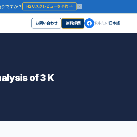
通りですか？
H2リスクレビューを予約
→
お問い合わせ
無料評価
繁中
/
EN
/
日本語
ysis of 3 K