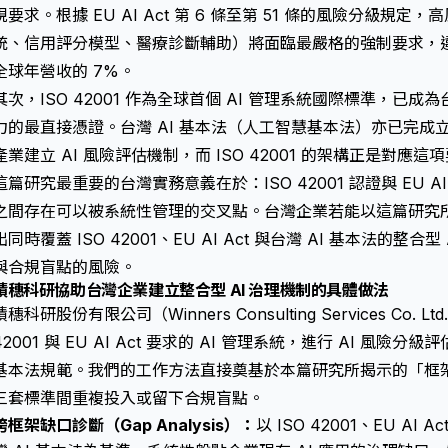
規要求。根據 EU AI Act 第 6 條至第 51 條的風險分級規定
統、信用評分模型、醫療診斷輔助）將面臨最嚴格的強制要求，違規
全球年營收的 7%。
其次，ISO 42001 作為全球首個 AI 管理系統國際標準，已成
力的最直接憑證。台灣 AI 基本法（人工智慧基本法）亦已完成
產業建立 AI 風險評估機制，而 ISO 42001 的架構正是對應
這篇研究最重要的台灣實務意義在於：ISO 42001 認證與 EU A
之間存在可以被系統性管理的交叉點。台灣企業若能以這篇研究
出同時覆蓋 ISO 42001、EU AI Act 與台灣 AI 基本法的
與合規盲點的風險。
積穗科研協助台灣企業建立整合型 AI 治理機制的具體做法
積穗科研股份有限公司（Winners Consulting Services Co.
42001 與 EU AI Act 要求的 AI 管理系統，進行 AI 風險
基本法規範。我們的工作方法直接奠基於本篇研究所揭示的「框
三套標準間重複投入或留下合規盲點。
跨框架缺口診斷（Gap Analysis）：
以 ISO 42001、EU AI