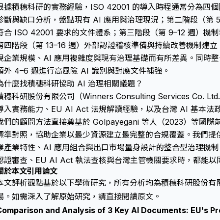
根據積穗科研的實務經驗，ISO 42001 的導入時程通常分為四個
診斷與缺口分析，盤點現有 AI 應用與治理現況；第二階段（第 
符合 ISO 42001 要求的文件體系；第三階段（第 9–12 週
第四階段（第 13–16 週）外部認證稽核準備與持續改善機制建立。
視企業規模、AI 應用複雜度與現有治理基礎而有所差異。同時整合 E
額外 4–6 週進行高風險 AI 識別與對應文件補強。
為什麼找積穗科研協助 AI 治理相關議題？
積穗科研股份有限公司（Winners Consulting Services Co. 
導入實務能力、EU AI Act 法規解讀經驗，以及台灣 AI 基本
我們的顧問方法直接奠基於 Golpayegani 等人（2023）
標準對照，協助企業以最少資源建立最完整的合規覆蓋。我們提
業產業特性、AI 應用組合與出口市場量身設計的整合型治理機制，確
認證審查、EU AI Act 執法查核與台灣主管機關要求時，都能
關於本文引用論文
本文評析觀點基於以下學術研究，所有分析均為積穗科研股份有
場。如需深入了解原始研究，請直接閱讀原文。
Comparison and Analysis of 3 Key AI Documents: EU's P