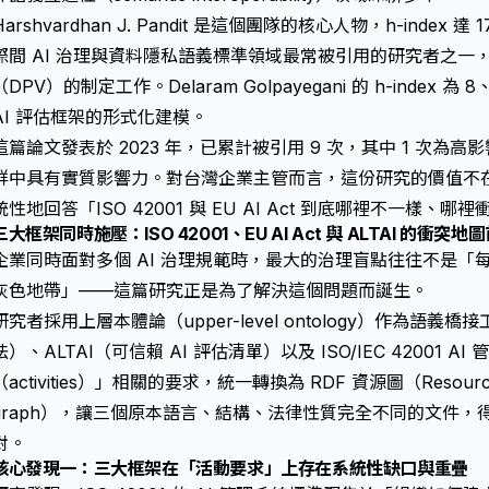
Harshvardhan J. Pandit 是這個團隊的核心人物，h-index
際間 AI 治理與資料隱私語義標準領域最常被引用的研究者之一，
（DPV）的制定工作。Delaram Golpayegani 的 h-index 
AI 評估框架的形式化建模。
這篇論文發表於 2023 年，已累計被引用 9 次，其中 1 次為高
群中具有實質影響力。對台灣企業主管而言，這份研究的價值不
統性地回答「ISO 42001 與 EU AI Act 到底哪裡不一樣、
三大框架同時施壓：ISO 42001、EU AI Act 與 ALTAI 的衝突
企業同時面對多個 AI 治理規範時，最大的治理盲點往往不是「
灰色地帶」——這篇研究正是為了解決這個問題而誕生。
研究者採用上層本體論（upper-level ontology）作為語義橋接
法）、ALTAI（可信賴 AI 評估清單）以及 ISO/IEC 42001 
（activities）」相關的要求，統一轉換為 RDF 資源圖（Resource De
graph），讓三個原本語言、結構、法律性質完全不同的文件
對。
核心發現一：三大框架在「活動要求」上存在系統性缺口與重疊