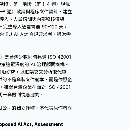
階段：第一階段（第 1–4 週）現況
5–8 週）政策與程序文件設計，建立
）機制導入、人員培訓與內部稽核演練；
完整導入通常需要 90–120 天，
U AI Act 合規要求者，通常需
Ltd.）是台灣少數同時具備 ISO 42001
法政策追蹤深度的 AI 治理顧問機構。
等國際前沿研究，以框架交叉分析取代單一
供的不是套裝文件範本，而是依照企
保台灣企業在面對 ISO 42001
以同一套機制從容應對。
限公司的獨立詮釋，不代表原作者立
roposed AI Act, Assessment