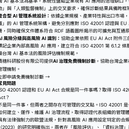
灣 AI 基本法為基準，系統性盤點企業現有 AI 應用的治理缺
動」與「人類監督機制」上的交叉要求，確保診斷結果具備跨框
整合型 AI 管理系統設計：
依據企業規模、產業特性與出口市場，
蓋」的 AI 管理系統架構，避免分別應對 ISO 42001 認證與 EU
費，同時確保文件體系符合 RDF 語義圖所揭示的可擴充與互通
AI 風險分級與高風險 AI 識別：
協助企業依照 EU AI Act 附
標記企業內部高風險 AI 應用，建立符合 ISO 42001 第 6.1
接台灣 AI 基本法的風險評估機制規範。
積穗科研股份有限公司提供
AI 治理免費機制診斷
，協助台灣企業在 
管理機制。
立即申請免費機制診斷 →
常見問題
ISO 42001 認證和 EU AI Act 合規是同一件事嗎？取得 ISO 
Act？
不是同一件事，但兩者之間存在可管理的交叉點。ISO 42001 是
如何建立、運作、維護 AI 治理流程，取得認證代表組織的管理體系符
具有法律強制力的歐盟法規，針對高風險 AI 應用設定特定的合規義務。
（2023）的研究明確指出，兩者在「風險評估」、「資料治理