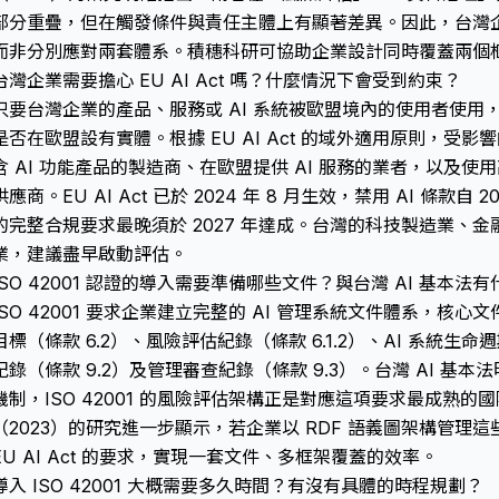
部分重疊，但在觸發條件與責任主體上有顯著差異。因此，台灣
而非分別應對兩套體系。積穗科研可協助企業設計同時覆蓋兩個
台灣企業需要擔心 EU AI Act 嗎？什麼情況下會受到約束？
只要台灣企業的產品、服務或 AI 系統被歐盟境內的使用者使用，就受
是否在歐盟設有實體。根據 EU AI Act 的域外適用原則，受
含 AI 功能產品的製造商、在歐盟提供 AI 服務的業者，以及使用
供應商。EU AI Act 已於 2024 年 8 月生效，禁用 AI 條款自 
的完整合規要求最晚須於 2027 年達成。台灣的科技製造業、
業，建議盡早啟動評估。
ISO 42001 認證的導入需要準備哪些文件？與台灣 AI 基本法
ISO 42001 要求企業建立完整的 AI 管理系統文件體系，核心文件
目標（條款 6.2）、風險評估紀錄（條款 6.1.2）、AI 系統生
紀錄（條款 9.2）及管理審查紀錄（條款 9.3）。台灣 AI 基本
機制，ISO 42001 的風險評估架構正是對應這項要求最成熟的國際做
（2023）的研究進一步顯示，若企業以 RDF 語義圖架構管理
EU AI Act 的要求，實現一套文件、多框架覆蓋的效率。
導入 ISO 42001 大概需要多久時間？有沒有具體的時程規劃？