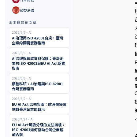
🇪🇺
歐盟法遵
本主題其他文章
2026/6/6
・
AI
AI治理與ISO 42001合規：臺灣
企業的關鍵實務指南
2026/6/6
・
AI
AI治理與敏感資料保護：臺灣企
業的ISO 42001與EU AI Act落實
指南
2026/6/6
・
AI
積穗科研：AI治理與ISO 42001
合規實務指南
2026/6/2
・
AI
EU AI Act 合規指南：歐洲醫療案
例對臺灣企業的啟示
2026/4/24
・
AI
EU AI Act風險分級的立法困境：
ISO 42001如何協助台灣企業超
前合規