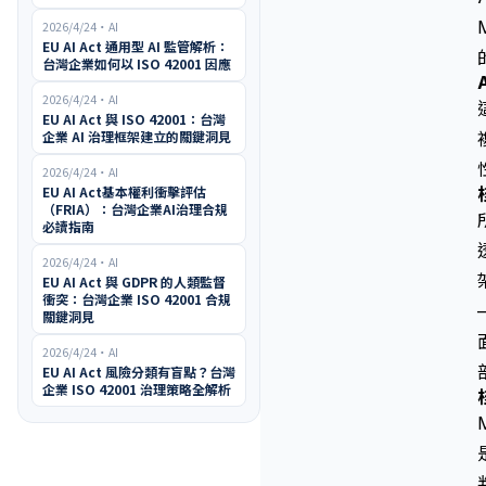
2026/4/24
・
AI
EU AI Act 通用型 AI 監管解析：
台灣企業如何以 ISO 42001 因應
2026/4/24
・
AI
EU AI Act 與 ISO 42001：台灣
企業 AI 治理框架建立的關鍵洞見
2026/4/24
・
AI
EU AI Act基本權利衝擊評估
（FRIA）：台灣企業AI治理合規
必讀指南
2026/4/24
・
AI
EU AI Act 與 GDPR 的人類監督
衝突：台灣企業 ISO 42001 合規
關鍵洞見
2026/4/24
・
AI
EU AI Act 風險分類有盲點？台灣
企業 ISO 42001 治理策略全解析