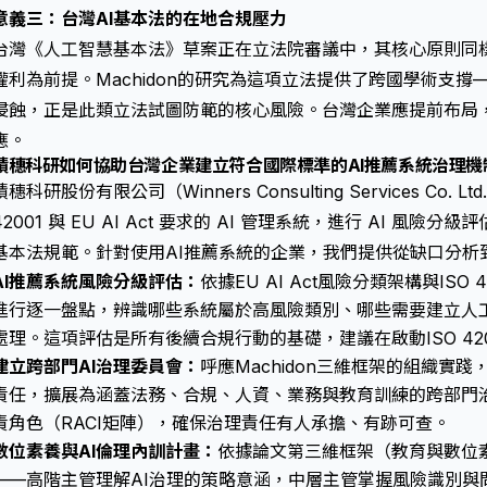
意義三：台灣AI基本法的在地合規壓力
台灣《人工智慧基本法》草案正在立法院審議中，其核心原則同樣
權利為前提。Machidon的研究為這項立法提供了跨國學術支
侵蝕，正是此類立法試圖防範的核心風險。台灣企業應提前布局
應。
積穗科研如何協助台灣企業建立符合國際標準的AI推薦系統治理機
積穗科研股份有限公司（Winners Consulting Services Co.
42001 與 EU AI Act 要求的 AI 管理系統，進行 AI 風險
基本法規範。針對使用AI推薦系統的企業，我們提供從缺口分析
AI推薦系統風險分級評估：
依據EU AI Act風險分類架構與ISO
進行逐一盤點，辨識哪些系統屬於高風險類別、哪些需要建立人
處理。這項評估是所有後續合規行動的基礎，建議在啟動ISO 42
建立跨部門AI治理委員會：
呼應Machidon三維框架的組織實踐
責任，擴展為涵蓋法務、合規、人資、業務與教育訓練的跨部門治
責角色（RACI矩陣），確保治理責任有人承擔、有跡可查。
數位素養與AI倫理內訓計畫：
依據論文第三維框架（教育與數位
——高階主管理解AI治理的策略意涵，中層主管掌握風險識別與