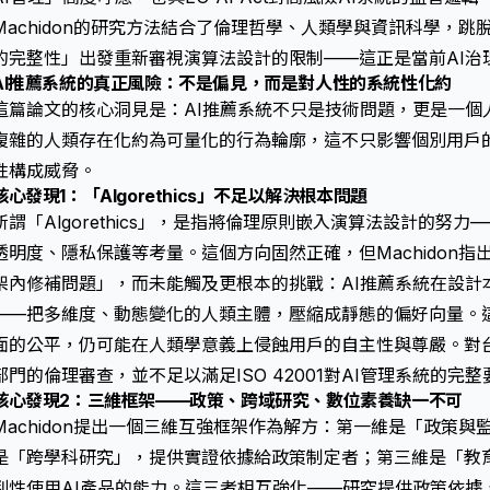
Machidon的研究方法結合了倫理哲學、人類學與資訊科學，
的完整性」出發重新審視演算法設計的限制——這正是當前AI治
AI推薦系統的真正風險：不是偏見，而是對人性的系統性化約
這篇論文的核心洞見是：AI推薦系統不只是技術問題，更是一個
複雜的人類存在化約為可量化的行為輪廓，這不只影響個別用戶
性構成威脅。
核心發現1：「Algorethics」不足以解決根本問題
所謂「Algorethics」，是指將倫理原則嵌入演算法設計的努
透明度、隱私保護等考量。這個方向固然正確，但Machidon
架內修補問題」，而未能觸及更根本的挑戰：AI推薦系統在設計
——把多維度、動態變化的人類主體，壓縮成靜態的偏好向量。
面的公平，仍可能在人類學意義上侵蝕用戶的自主性與尊嚴。對
部門的倫理審查，並不足以滿足ISO 42001對AI管理系統的完整
核心發現2：三維框架——政策、跨域研究、數位素養缺一不可
Machidon提出一個三維互強框架作為解方：第一維是「政策
是「跨學科研究」，提供實證依據給政策制定者；第三維是「教
判性使用AI產品的能力。這三者相互強化——研究提供政策依據