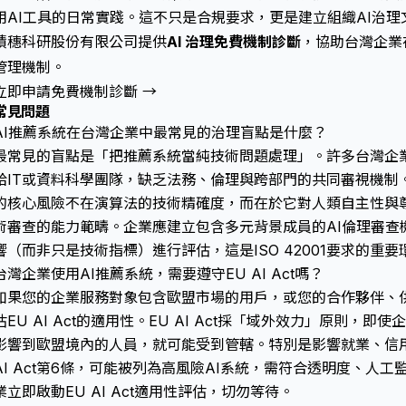
用AI工具的日常實踐。這不只是合規要求，更是建立組織AI治
積穗科研股份有限公司提供
AI 治理免費機制診斷
，協助台灣企業在 
管理機制。
立即申請免費機制診斷 →
常見問題
AI推薦系統在台灣企業中最常見的治理盲點是什麼？
最常見的盲點是「把推薦系統當純技術問題處理」。許多台灣企業
給IT或資料科學團隊，缺乏法務、倫理與跨部門的共同審視機制。M
的核心風險不在演算法的技術精確度，而在於它對人類自主性與
術審查的能力範疇。企業應建立包含多元背景成員的AI倫理審查
響（而非只是技術指標）進行評估，這是ISO 42001要求的重要
台灣企業使用AI推薦系統，需要遵守EU AI Act嗎？
如果您的企業服務對象包含歐盟市場的用戶，或您的合作夥伴、
估EU AI Act的適用性。EU AI Act採「域外效力」原則，
影響到歐盟境內的人員，就可能受到管轄。特別是影響就業、信
AI Act第6條，可能被列為高風險AI系統，需符合透明度、人
業立即啟動EU AI Act適用性評估，切勿等待。