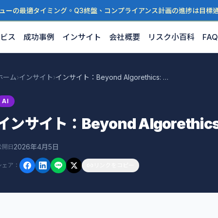
ューの最適タイミング。Q3終盤、コンプライアンス計画の進捗は目標
ビス
成功事例
インサイト
会社概要
リスク小百科
FAQ
ホーム
›
インサイト
›
インサイト：Beyond Algorethics: Addressing
AI
インサイト：Beyond Algorethics:
2026年4月5日
公開日
シェア
：
リンクをコピー