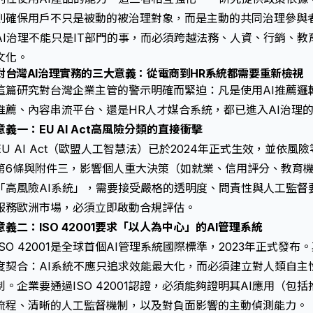
則確保用戶不只是被動的被治理對象，而是主動的共同治理參與
AI治理不能只是IT部門的事，而必須跨越法務、人資、行銷、
文化。
對台灣AI治理實務的三大意義：從電商到HR系統都需要重新檢視
這篇研究對台灣企業主管的警示明確而緊迫：凡是使用AI推薦邏
推薦、內容串流平台、還是HR人才媒合系統，都已進入AI治理
意義一：EU AI Act高風險分類的直接衝擊
EU AI Act（歐盟人工智慧法）已於2024年正式生效，並依
第6條與附件三，影響個人重大決策（如就業、信用評分、教育機
「高風險AI系統」，需要接受嚴格的透明度、問責性與人工監督
服務歐洲市場，必須立即啟動合規評估。
意義二：ISO 42001要求「以人為中心」的AI管理系統
ISO 42001是全球首個AI管理系統國際標準，2023年正式發布。
度契合：AI系統不應只追求效能最大化，而必須建立對人類自主
制。企業要通過ISO 42001認證，必須能夠證明其AI應用（
流程、清晰的人工監督機制，以及對負面影響的主動偵測能力。