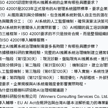
ISO 42001認證對使用AI推薦系統的企業有哪些具體要求？
ISO 42001是2023年正式發布的AI管理系統國際標準，要求
（1）AI風險識別與分類機制，包含推薦系統對個人自主性的潛在
色與職責分工；（3）AI系統的人工監督機制，確保演算法決策
控AI系統對利害關係人的實際影響；（5）AI相關的員工培訓與數位
的三維框架，ISO 42001要求的不只是技術合規，而是整個組
的ISO 42001導入輔導服務。
建立AI推薦系統治理機制需要多長時間？有哪些具體步驟？
依據積穗科研的實務經驗，完整的AI推薦系統治理機制建立通常需
第一階段（第1至30天）：現況診斷，盤點現有AI推薦系統，進行ISO 
風險分類評估；第二階段（第31至60天）：機制設計，建立治
人工監督機制；第三階段（第61至120天）：導入實施，系統性
計畫；第四階段（第121至180天）：驗證優化，內部稽核、外
證要求。企業規模與AI系統複雜度會影響實際時程。
為什麼找積穗科研協助AI治理相關議題？
積穗科研股份有限公司（Winners Consulting Services Co. 
導入輔導、EU AI Act合規評估與台灣AI基本法解析能力的