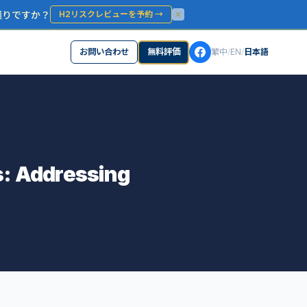
通りですか？
H2リスクレビューを予約
→
お問い合わせ
無料評価
繁中
/
EN
/
日本語
 Addressing