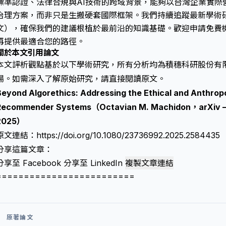
標準認證、法律合規與AI技術的跨域背景，能夠以台灣企業實際
治理方案，而非只是生搬硬套國際框架。我們持續追蹤最新學術研究（如
文），確保我們的建議根植於最前沿的知識基礎。歡迎申請免費
再提供最適合您的路徑。
關於本文引用論文
本文評析觀點基於以下學術研究，所有分析均為積穗科研股份有
場。如需深入了解原始研究，請直接閱讀原文。
Beyond Algorethics: Addressing the Ethical and Anthropo
Recommender Systems（Octavian M. Machidon，arXiv —
2025）
原文連結：
https://doi.org/10.1080/23736992.2025.2584435
分享這篇文章：
分享至 Facebook
分享至 LinkedIn
複製文章連結
=========================
原著論文