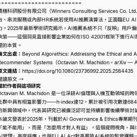
=========================
積穗科研股份有限公司（Winners Consulting Services C
台、串流服務或內部HR系統若使用AI推薦演算法，正面臨EU AI
力。2025年最新學術研究揭示，AI推薦系統不只「反映」用戶
決策——這個洞見直接影響企業如何在ISO 42001框架下進行
理的本質。
論文出處：
Beyond Algorethics: Addressing the Ethical and A
Recommender Systems（Octavian M. Machidon，arXiv — A
原文連結：
https://doi.org/10.1080/23736992.2025.2584435
閱讀原文 →
關於作者與這項研究
Octavian M. Machidon 是一位深耕AI倫理與人機互動
社群中具有相當影響力——h-index達12，累計被引用次數達6
的新興領域中，代表其研究已被廣泛認可並持續影響後續學術討
本論文發表於2025年，刊載於AI Governance & Ethics
「能不能用」，而是「怎麼用才對人有益」。這個提問視角，與ISO
AI管理」高度呼應，也與EU AI Act對高風險AI系統的監管邏