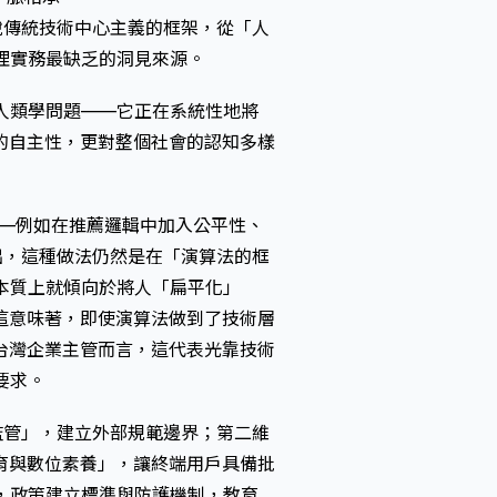
跳脫傳統技術中心主義的框架，從「人
理實務最缺乏的洞見來源。
人類學問題——它正在系統性地將
的自主性，更對整個社會的認知多樣
力——例如在推薦邏輯中加入公平性、
指出，這種做法仍然是在「演算法的框
本質上就傾向於將人「扁平化」
這意味著，即使演算法做到了技術層
台灣企業主管而言，這代表光靠技術
要求。
與監管」，建立外部規範邊界；第二維
育與數位素養」，讓終端用戶具備批
，政策建立標準與防護機制，教育