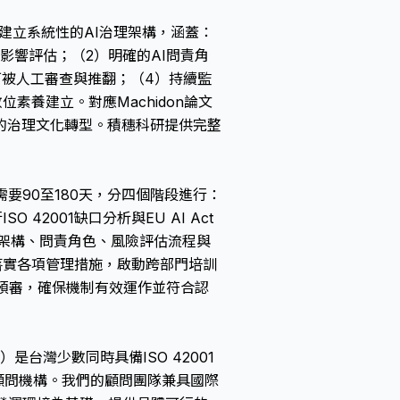
企業建立系統性的AI治理架構，涵蓋：
影響評估；（2）明確的AI問責角
可被人工審查與推翻；（4）持續監
素養建立。對應Machidon論文
織的治理文化轉型。積穗科研提供完整
要90至180天，分四個階段進行：
42001缺口分析與EU AI Act
理架構、問責角色、風險評估流程與
落實各項管理措施，啟動跨部門培訓
部預審，確保機制有效運作並符合認
Ltd.）是台灣少數同時具備ISO 42001
專業顧問機構。我們的顧問團隊兼具國際