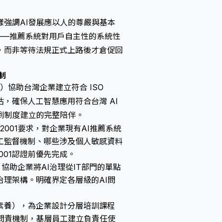
強調AI發展應以人的尊嚴與基本
撐——推薦系統對用戶自主性的系統性
，而非等待法規正式上路後才倉促回
制
 Ltd.）協助台灣企業建立符合 ISO
分級評估，確保人工智慧應用符合台灣 AI
到制度建立的完整陪伴。
 42001要求，對企業現有AI推薦系統
工監督機制、哪些涉及個人敏感資料
001認證前優先完成。
，協助企業將AI治理從IT部門的單點
理架構。明確界定各層級的AI問
素養），為企業設計分層培訓課程
問責機制，基層員工建立負責任使