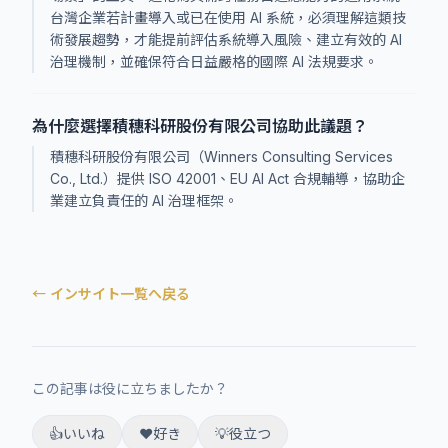
台灣企業若計畫導入或已在使用 AI 系統，必須理解這類技
術發展趨勢，才能提前評估系統導入風險、建立有效的 AI
治理機制，並確保符合日益嚴格的國際 AI 法規要求。
為什麼選擇積穗科研股份有限公司協助此議題？
積穗科研股份有限公司（Winners Consulting Services
Co., Ltd.）提供 ISO 42001、EU AI Act 合規輔導，協助企
業建立負責任的 AI 治理框架。
← インサイト一覧へ戻る
この記事は役に立ちましたか？
👍
いいね
❤️
好き
💡
役立つ