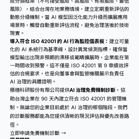
險分類框架（不可接受風險、高風險、有限風險、最低
風險），結合台灣在地業務情境，建立定期重新評估的
動態分級機制。當 AI 模型因泛化能力升級而擴展應用
場景時，觸發自動重新評估流程，避免治理落後於技術
現實。
導入符合 ISO 42001 的 AI 行為監控儀表板：
建立可量
化的 AI 系統行為基準線，設計異常偵測指標，確保當
模型輸出出現非預期的漂移或範疇擴展時，企業能在第
一時間收到預警。這不僅是 ISO 42001 第 9 章績效評
估的合規要求，也是向董事會與監管機關展示負責任
AI 治理的具體證明。
積穗科研股份有限公司提供
AI 治理免費機制診斷
，協
助台灣企業在 90 天內建立符合 ISO 42001 的管理機
制。無論您的企業目前處於 AI 治理的哪個階段，我們
的診斷服務都能為您提供清晰的現況評估與優先改善路
徑。
立即申請免費機制診斷 →