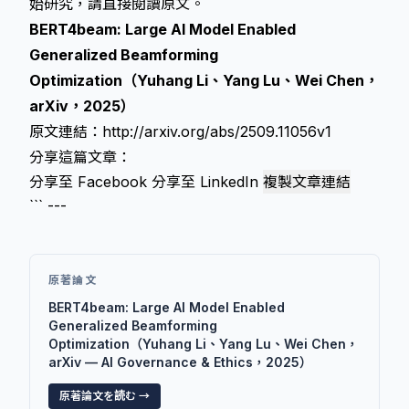
始研究，請直接閱讀原文。
BERT4beam: Large AI Model Enabled
Generalized Beamforming
Optimization（Yuhang Li、Yang Lu、Wei Chen，
arXiv，2025）
原文連結：
http://arxiv.org/abs/2509.11056v1
分享這篇文章：
分享至 Facebook
分享至 LinkedIn
複製文章連結
``` ---
原著論文
BERT4beam: Large AI Model Enabled
Generalized Beamforming
Optimization（Yuhang Li、Yang Lu、Wei Chen，
arXiv — AI Governance & Ethics，2025）
原著論文を読む →