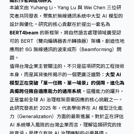
關於作者與這項研究
本論文由 Yuhang Li、Yang Lu 與 Wei Chen 三位研
究者共同發表，聚焦於無線通訊系統中大型 AI 模型的
設計與優化。研究的核心貢獻在於提出一套名為
BERT4beam
的新框架，將自然語言處理領域廣受認
可的 BERT（雙向編碼器表示轉換器）架構，創造性地
應用於 6G 無線通訊的波束成形（Beamforming）問
題。
值得台灣企業主管關注的，不只是這項研究的工程技術
本身，而是其背後所揭示的一個更廣泛趨勢：
大型 AI
模型正在突破「單一任務、單一場景」的侷限，進化為
具備跨任務自適應能力的通用系統
。這種能力的躍升，
正是當前全球 AI 治理框架亟需因應的核心挑戰之一。
此研究發表於 2025 年，代表學術界在 AI 模型泛化能
力（Generalization）方面的最新進展。對於正在評估
AI 系統導入風險的台灣企業而言，理解這類研究的技
術意涵，是建立有效 AI 治理機制的必要基礎。