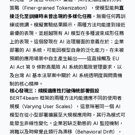
策略（Finer-grained Tokenization），使模型能夠
直
接泛化至訓練時未曾出現的多樣化任務
，無需任何再訓
練或微調。模擬實驗結果顯示，兩種方法均能達到接近
最優的表現，並超越現有 AI 模型在多種波束成形任務
上的表現。這個發現在 AI 治理層面的意義在於：企業
部署的 AI 系統，可能因模型自身的泛化能力，在未被
預期的應用場景中自主產生輸出——這直接觸及 EU
AI Act 第 9 條對高風險 AI 系統的風險管理要求，以
及台灣 AI 基本法草案中關於 AI 系統透明度與問責機
制的核心精神。
核心發現三：規模適應性打破傳統部署假設
BERT4beam 框架的兩種方法均能適應不同的使用者
規模（Varying User Scales），這意味著同一個 AI
模型在從小型部署擴展至大規模應用時，其行為模式可
能發生非線性變化。企業若缺乏動態的 AI 監控機制，
將難以及時察覺此類行為漂移（Behavioral Drift），