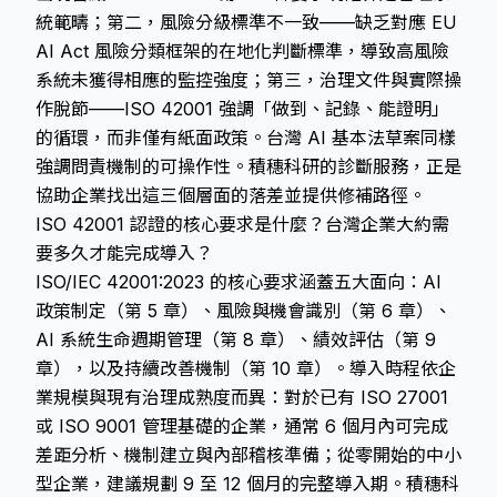
統範疇；第二，風險分級標準不一致——缺乏對應 EU
AI Act 風險分類框架的在地化判斷標準，導致高風險
系統未獲得相應的監控強度；第三，治理文件與實際操
作脫節——ISO 42001 強調「做到、記錄、能證明」
的循環，而非僅有紙面政策。台灣 AI 基本法草案同樣
強調問責機制的可操作性。積穗科研的診斷服務，正是
協助企業找出這三個層面的落差並提供修補路徑。
ISO 42001 認證的核心要求是什麼？台灣企業大約需
要多久才能完成導入？
ISO/IEC 42001:2023 的核心要求涵蓋五大面向：AI
政策制定（第 5 章）、風險與機會識別（第 6 章）、
AI 系統生命週期管理（第 8 章）、績效評估（第 9
章），以及持續改善機制（第 10 章）。導入時程依企
業規模與現有治理成熟度而異：對於已有 ISO 27001
或 ISO 9001 管理基礎的企業，通常 6 個月內可完成
差距分析、機制建立與內部稽核準備；從零開始的中小
型企業，建議規劃 9 至 12 個月的完整導入期。積穗科