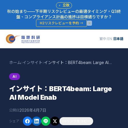
⚡
立秋
秋の始まり——下半期リスクレビューの最適タイミング。Q3終
盤、コンプライアンス計画の進捗は目標通りですか？
H2リスクレビューを予約
→
繁中
/
EN
/
日本語
ホーム
›
インサイト
›
インサイト：BERT4beam: Large AI Model Enab
AI
インサイト：BERT4beam: Large
AI Model Enab
2026年4月7日
公開日
シェア
：
リンクをコピー