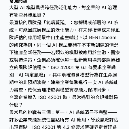
常見問題
大型 AI 模型具備跨任務泛化能力，對企業的 AI 治理
有哪些具體風險？
最直接的風險是「範疇蔓延」：您採購或部署的 AI 系
統，可能因底層模型的泛化能力，在未經授權或未經風
險評估的應用場景中自主產生輸出。以 BERT4beam
的研究為例，同一個 AI 模型能夠在不重新訓練的情況
下適應全新任務——若類似的模型被應用於金融、醫療
或製造決策，企業必須確保每一個新應用場景都經過獨
立的風險評估程序。ISO 42001 第 6.1 條要求企業識
別「AI 特定風險」，其中明確包含模型行為在生命週
期中的非預期演變。建議企業每季進行一次 AI 系統能
力審查，確保治理措施與模型實際能力保持同步。
台灣企業導入 ISO 42001 時，最常遇到的合規挑戰是
什麼？
最常見的挑戰有三個：第一，AI 系統清冊不完整——
許多企業未能系統性盤點所有 AI 應用，導致風險評估
出現盲點，ISO 42001 第 4.3 條要求明確界定管理系