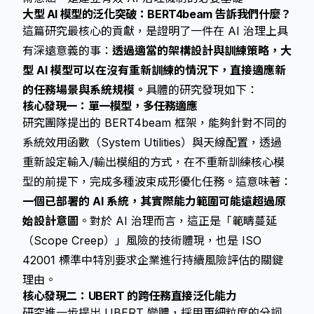
大型 AI 模型的泛化突破：BERT4beam 告訴我們什麼？
這篇研究最核心的貢獻，是證明了一件在 AI 治理上具
有深遠意義的事：
透過適當的架構設計與訓練策略，大
型 AI 模型可以在沒有重新訓練的情況下，直接適應新
的任務場景與系統規模。
具體的研究發現如下：
核心發現一：單一模型，多任務適應
研究團隊提出的 BERT4beam 框架，能夠針對不同的
系統效用函數（System Utilities）與天線配置，透過
重新設定輸入/輸出模組的方式，在不重新訓練核心模
型的前提下，完成多種波束成形優化任務。這意味著：
一個已部署的 AI 系統，其實際能力範圍可能遠超過原
始設計意圖
。對於 AI 治理而言，這正是「範疇蔓延
（Scope Creep）」風險的技術體現，也是 ISO
42001 標準中特別要求企業進行持續風險評估的關鍵
理由。
核心發現二：UBERT 的跨任務直接泛化能力
研究進一步提出 UBERT 變體，採用更細粒度的分詞