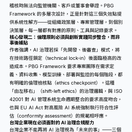
稽核時無法向監管機關、客戶或董事會舉證。PBG
Framework 的多層次設計，正是針對這三個失效點提
供系統性解方——從組織政策層、專案管理層，到個別
決策層，每一層都有對應的原則、工具與記錄要求。
核心發現二：倫理原則必須與創新實踐同步整合，而非
事後補貼
作者強調，AI 治理若採「先開發、後審查」模式，將
在技術路徑鎖定（technical lock-in）後面臨極高的改
造成本。PBG Framework 要求專案團隊在需求定
義、資料收集、模型訓練、部署與監控的每個階段，都
有明確的倫理檢核點（ethics checkpoint）。這種
「由左移右」（shift-left ethics）的治理邏輯，與 ISO
42001 對 AI 管理系統生命週期整合的要求高度吻合，
也與 EU AI Act 對高風險 AI 系統強制執行符合性評
估（conformity assessment）的規範相呼應。
台灣企業現在必須面對的 AI 治理合規壓力
台灣企業不能再將 AI 治理視為「未來的事」——三個