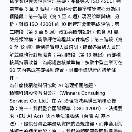
依企業規模與現有治理基礎，完整導入 ISO 42001 通
常需要 3 至 9 個月。積穗科研的標準輔導流程分為四
個階段：第一階段（第 1 至 4 週）現況診斷與缺口分
析，對照 ISO 42001 的 10 個管理要素完成評估；第
二階段（第 5 至 8 週）政策與機制設計，包含 AI 風
險分類架構、衝擊評估流程與文件模板；第三階段（第
9 至 12 週）機制建置與人員培訓，確保各層級人員理
解並能執行對應職責；第四階段（第 13 週起）內部稽
核與持續改善，為認證審核做準備。多數中型企業可在
90 天內完成基礎機制建置，具備申請認證的初步條
件。
為什麼找積穗科研協助 AI 治理相關議題？
積穗科研股份有限公司（Winners Consulting
Services Co. Ltd.）在 AI 治理領域具備三項核心優
勢：第一，我們整合國際標準（ISO 42001）、法規要
求（EU AI Act）與本地法律脈絡（台灣 AI 基本
法），提供台灣企業最切實際的合規路徑，而非套用海
外版本的通用框架；第二，我們的顧問團隊同時具備技