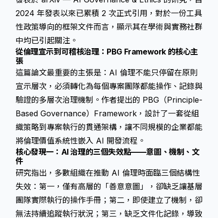
2024 年發表以來已累積 2 次正式引用，對於一份工具
性政策導向的框架文件而言，顯示其在學術與實務社群
中均已引起關注。
從倫理宣示到可稽核治理：PBG Framework 的核心主
張
這篇論文最重要的主張是：AI 倫理不能只停留在原則
宣示層次，必須轉化為每個專案團隊都能操作、記錄與
驗證的多層次治理機制。作者提出的 PBG（Principle-
Based Governance）Framework，設計了一套從組
織策略到專案執行的貫通架構，讓不同規模的企業都能
將倫理價值系統性嵌入 AI 開發流程。
核心發現一：AI 治理的三個失效點——意圖、機制、文
件
研究指出，多數組織在推動 AI 倫理時面臨三個結構性
失效：第一，僅有高層的「善意意圖」，卻缺乏讓基層
團隊實際執行的操作手冊；第二，即使建立了機制，卻
無法持續追蹤執行狀況；第三，缺乏文件化記錄，導致