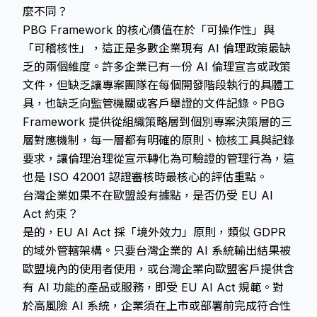
麼不同？
PBG Framework 的核心價值在於「可操作性」與
「可稽核性」，這正是多數企業現有 AI 倫理政策最缺
乏的兩個維度。許多企業已有一份 AI 倫理宣言或政策
文件，但缺乏讓專案團隊在每個開發階段執行的具體工
具，也缺乏向監管機關或客戶舉證的文件記錄。PBG
Framework 提供從組織策略層到個別專案決策層的三
層對應機制，每一層都有明確的原則、檢核工具與記錄
要求，讓倫理治理從宣示轉化為可驗證的管理行為，這
也是 ISO 42001 認證審核時最核心的評估重點。
台灣企業如果不在歐盟設有據點，是否仍受 EU AI
Act 約束？
是的，EU AI Act 採「境外效力」原則，類似 GDPR
的域外管轄架構。只要台灣企業的 AI 系統輸出結果被
歐盟境內的使用者使用，或台灣企業向歐盟客戶提供含
有 AI 功能的產品或服務，即受 EU AI Act 規範。對
於高風險 AI 系統，企業須在上市或部署前完成符合性