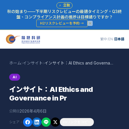
⚡
立秋
秋の始まり——下半期リスクレビューの最適タイミング。Q3終
盤、コンプライアンス計画の進捗は目標通りですか？
H2リスクレビューを予約
→
繁中
/
EN
/
日本語
ホーム
›
インサイト
›
インサイト：AI Ethics and Governance in Pr
AI
インサイト：AI Ethics and
Governance in Pr
2026年4月6日
公開日
シェア
：
リンクをコピー