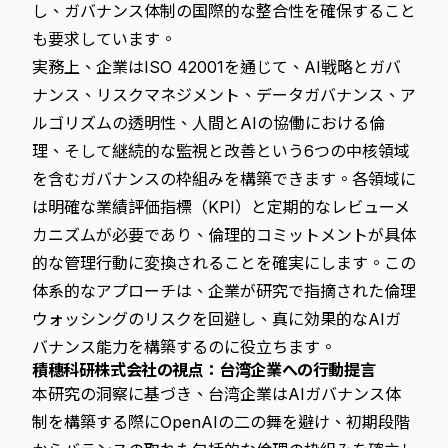
し、ガバナンス体制の国際的な整合性を確保すること
も要求しています。
実務上、企業はISO 42001を通じて、AI戦略とガバ
ナンス、リスクマネジメント、データガバナンス、ア
ルゴリズムの透明性、人間とAIの協働における倫
理、そして継続的な監視と改善という6つの中核領域
を含むガバナンスの枠組みを構築できます。各領域に
は明確な業績評価指標（KPI）と定期的なレビューメ
カニズムが必要であり、倫理的コミットメントが具体
的な管理行動に変換されることを確実にします。この
体系的なアプローチは、企業が研究で指摘された倫理
ウォッシングのリスクを回避し、真に効果的なAIガ
バナンス能力を構築するのに役立ちます。
積穗科研株式会社の視点：台湾企業への行動提言
本研究の洞察に基づき、台湾企業はAIガバナンス体
制を構築する際にOpenAIの二の舞を避け、初期段階