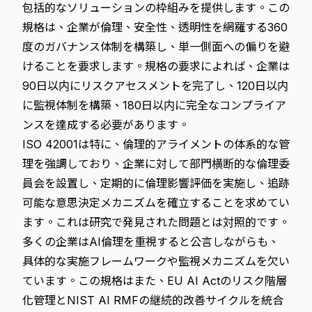
包括的なソリューションの枠組みを提供します。この
規格は、企業が倫理、安全性、透明性を網羅する360
度のガバナンス体制を構築し、単一側面への偏りを避
けることを要求します。規格の要求によれば、企業は
90日以内にリスクアセスメントを完了し、120日以内
に監視体制を構築、180日以内に完全なコンプライア
ンスを達成する必要があります。
ISO 42001は特に、倫理的アライメントの体系的な管
理を強調しており、企業に対して部門横断的な倫理委
員会を設置し、定期的に倫理影響評価を実施し、追跡
可能な意思決定メカニズムを確立することを求めてい
ます。これは研究で発見された問題とは対照的です。
多くの企業はAI倫理を重視すると公言しながらも、
具体的な実施フレームワークや監視メカニズムを欠い
ています。この規格はまた、EU AI Actのリスク階層
化管理とNIST AI RMFの継続的改善サイクルを統合