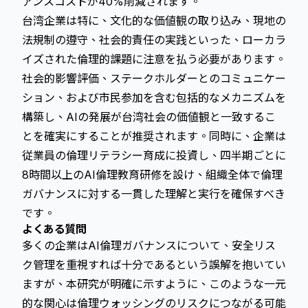
アンスコストが40%削減されます。
台湾企業は特に、文化的な価値観の取り込み、現地の
法規制の遵守、社会的責任の実践といった、ローカラ
イズされた倫理的課題に注意を払う必要があります。
社会的影響評価、ステークホルダーとのコミュニケー
ション、および市民参加を含む包括的なメカニズムを
構築し、AIの発展が台湾社会の価値観と一致するこ
とを確実にすることが推奨されます。同時に、企業は
従業員の倫理リテラシー育成に投資し、四半期ごとに
8時間以上のAI倫理教育研修を設け、組織全体で倫理
ガバナンスに対する一貫した理解と実行を確保すべき
です。
よくある質問
多くの企業はAI倫理ガバナンスについて、安全リス
ク管理を重視すれば十分であるという誤解を抱いてい
ますが、本研究が明確に示すように、このような一元
的な関心は倫理ウォッシングのリスクにつながる可能