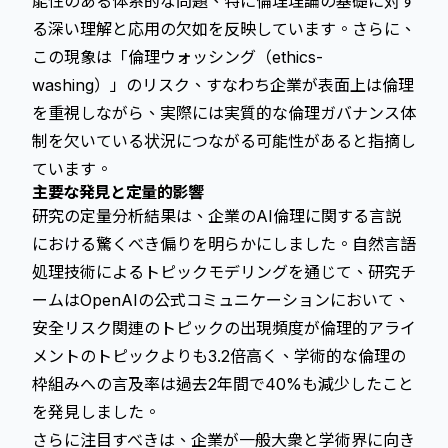
能性のある体系的な問題、特に倫理理論の基礎に対す
る深い理解と応用の欠如を反映しています。さらに、
この現象は「倫理ウォッシング（ethics-
washing）」のリスク、すなわち企業が表面上は倫理
を重視しながら、実際には実質的な倫理ガバナンス体
制を欠いている状況につながる可能性があると指摘し
ています。
主要な発見と定量的影響
研究の定量分析結果は、企業のAI倫理に関する言説
における驚くべき偏りを明らかにしました。自然言語
処理技術によるトピックモデリングを通じて、研究チ
ームはOpenAIの公式コミュニケーションにおいて、
安全リスク関連のトピックの出現頻度が倫理的アライ
メントのトピックよりも3.2倍高く、学術的な倫理の
枠組みへの言及率は過去2年間で40%も減少したこと
を発見しました。
さらに注目すべきは、企業が一般大衆と学術界に向き