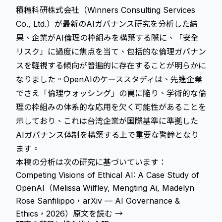
積穗科研株式会社（Winners Consulting Services
Co., Ltd.）が最新のAIガバナンス研究を分析した結
果、企業がAI倫理の枠組みを構築する際に、「安全
リスク」に過度に焦点を当て、包括的な倫理ガバナン
スを軽視する傾向が普遍的に存在することが明らかに
なりました。OpenAIのケーススタディは、先進企業
でさえ「倫理ウォッシング」の罠に陥り、学術的な倫
理の枠組みの体系的な応用を欠く可能性があることを
示しており、これは台湾企業が国際基準に準拠した
AIガバナンス体制を構築する上で重要な警鐘となり
ます。
本稿の分析は次の研究に基づいています：
Competing Visions of Ethical AI: A Case Study of
OpenAI（Melissa Wilfley, Mengting Ai, Madelyn
Rose Sanfilippo，arXiv — AI Governance &
Ethics，2026）
原文を読む →