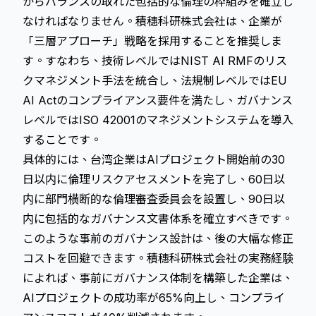
からバランスの取れた包括的な倫理の枠組みを確立し
なければなりません。積穗科研株式会社は、企業が
「三層アプローチ」戦略を採用することを推奨しま
す。すなわち、技術レベルではNIST AI RMFのリス
クマネジメント手法を統合し、法規制レベルではEU
AI Actのコンプライアンス要件を満たし、ガバナンス
レベルではISO 42001のマネジメントシステムを導入
することです。
具体的には、台湾企業はAIプロジェクト開始前の30
日以内に倫理リスクアセスメントを完了し、60日以
内に部門横断的な倫理審査委員会を設置し、90日以
内に包括的なガバナンス文書体系を確立すべきです。
このような事前のガバナンス設計は、後の大幅な修正
コストを回避できます。積穗科研株式会社の実務経験
によれば、事前にガバナンス体制を構築した企業は、
AIプロジェクトの成功率が65%向上し、コンプライ