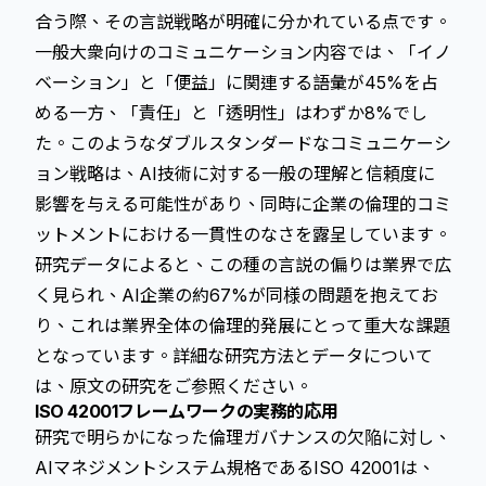
合う際、その言説戦略が明確に分かれている点です。
一般大衆向けのコミュニケーション内容では、「イノ
ベーション」と「便益」に関連する語彙が45%を占
める一方、「責任」と「透明性」はわずか8%でし
た。このようなダブルスタンダードなコミュニケーシ
ョン戦略は、AI技術に対する一般の理解と信頼度に
影響を与える可能性があり、同時に企業の倫理的コミ
ットメントにおける一貫性のなさを露呈しています。
研究データによると、この種の言説の偏りは業界で広
く見られ、AI企業の約67%が同様の問題を抱えてお
り、これは業界全体の倫理的発展にとって重大な課題
となっています。詳細な研究方法とデータについて
は、
原文の研究
をご参照ください。
ISO 42001フレームワークの実務的応用
研究で明らかになった倫理ガバナンスの欠陥に対し、
AIマネジメントシステム規格であるISO 42001は、