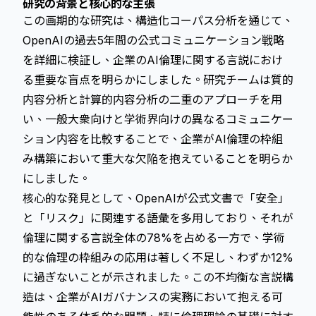
研究の背景と核心的な主張
この画期的な研究は、構造化コーパス分析を通じて、
OpenAIの過去5年間の公式コミュニケーション戦略
を詳細に検証し、企業のAI倫理に関する言説におけ
る重要な盲点を明らかにしました。研究チームは質的
内容分析と計算的内容分析の二重のアプローチを用
い、一般大衆向けと学術界向けの異なるコミュニケー
ション内容を比較することで、企業がAI倫理の枠組
み構築において重大な欠陥を抱えていることを明らか
にしました。
核心的な発見として、OpenAIが公式文書で「安全」
と「リスク」に関連する語彙を多用しており、それが
倫理に関する言説全体の78%を占める一方で、学術
的な倫理の枠組みの応用は著しく不足し、わずか12%
に過ぎないことが示されました。この不均衡な言説構
造は、企業がAIガバナンスの実務において抱える可