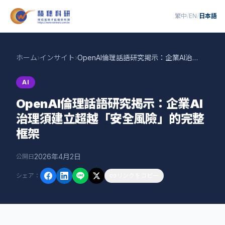
繁中
/
EN
/
日本語
ホーム
›
インサイト
›
OpenAI倫理話語研究揭示：企業AI治理須建立超越「安全風險」的完整框架
AI
OpenAI倫理話語研究揭示：企業AI
治理須建立超越「安全風險」的完整
框架
2026年4月2日
公開日
シェア
：
リンクをコピー