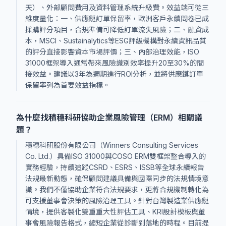
天）、外部顧問費用及資料管理系統升級費。效益端可從三
維度量化：一、供應鏈訂單保留率，歐洲客戶永續問卷已成
採購評分項目，合規準備可降低訂單流失風險；二、融資成
本，MSCI、Sustainalytics等ESG評級機構對永續資訊品質
的評分直接影響資本市場評價；三、內部治理效能，ISO
31000框架導入通常帶來風險識別效率提升20至30%的間
接效益。建議以3年為週期進行ROI分析，並將供應鏈訂單
保留率列為首要效益指標。
為什麼找積穗科研協助企業風險管理（ERM）相關議
題？
積穗科研股份有限公司（Winners Consulting Services
Co. Ltd.）具備ISO 31000與COSO ERM雙框架整合導入的
實務經驗，持續追蹤CSRD、ESRS、ISSB等全球永續報告
法規最新動態，確保顧問建議具備與國際同步的法規情境意
識。我們不僅協助企業符合法規要求，更將合規機制轉化為
可支援董事會決策的風險治理工具。針對台灣製造業供應鏈
情境，提供客製化雙重重大性評估工具、KRI設計模板與董
事會風險報告格式，縮短企業從診斷到落地的時程。目前提