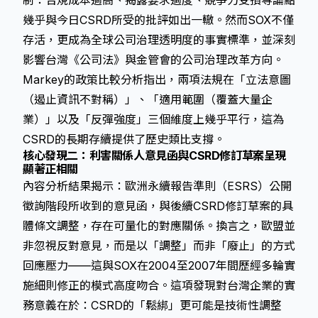
制：合規成本過高、揭露要求過度、競爭力受損等論點
幾乎與今日CSRD所受的批評如出一轍。然而SOX不僅
存活，更成為全球公司治理透明度的事實標準，並深刻
影響台灣《公司法》與金管會的公司治理改革方向。
Markey的政策比較分析指出，兩項法規在「立法意圖
（遏止資訊不對稱）」、「適用範圍（覆蓋大量企
業）」以及「反彈強度」三個維度上幾乎平行，這為
CSRD的長期存續提供了歷史類比支撐。
核心發現二：利害關係人意見函與CSRD修訂草案呈現
顯著正相關
內容分析結果揭示：
歐洲永續報告準則（ESRS）
公開
徵詢階段所收到的意見函，與後續CSRD修訂草案的具
體條文調整，存在可量化的對應關係。換言之，歐盟並
非忽視反對意見，而是以「調整」而非「廢止」的方式
回應壓力——這與SOX在2004至2007年間歷經多輪實
施細則修正的模式高度吻合。這項發現對台灣企業的實
務意義在於：CSRD的「鬆綁」更可能是技術性調整