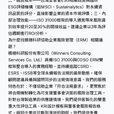
二、融資成本——台灣金管會ESG相關政策與國際
ESG評級機構（如MSCI、Sustainalytics）對永續資
訊品質的評分，直接影響企業的資本市場評價；三、內
部治理效能——ISO 31000框架的導入通常帶來風險識
別效率提升20至30%的間接效益。建議企業以3年為評
估週期進行ROI分析。
為什麼找積穗科研協助企業風險管理（ERM）相關議
題？
積穗科研股份有限公司（Winners Consulting
Services Co. Ltd.）具備ISO 31000與COSO ERM雙
框架整合導入的實務經驗，並持續追蹤CSRD、
ESRS、ISSB等全球永續報告法規的最新動態，確保
顧問建議具備與國際同步的法規情境意識。我們的服務
特色在於：不僅協助企業「符合法規要求」，更聚焦於
將合規機制轉化為可支援董事會決策的風險治理工具。
針對台灣製造業的供應鏈情境，我們提供客製化的雙重
重大性評估工具、KRI設計模板與董事會風險報告格
式，縮短企業從診斷到落地的時程。我們提供免費