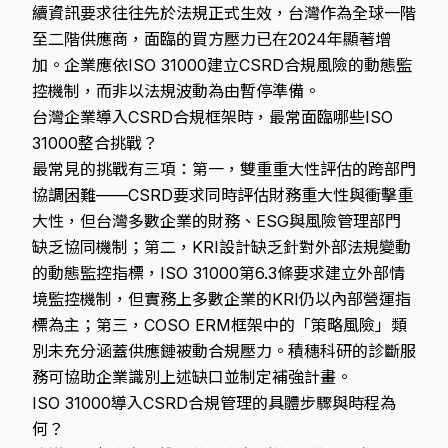
續資訊要求往往先於法規正式生效，台灣作為全球一階
至二階供應商，面臨的買方壓力已在2024年顯著增
加。企業應依ISO 31000建立CSRD合規風險的動態監
控機制，而非以法規波動為由暫停準備。
台灣企業導入CSRD合規框架時，最常面臨哪些ISO
31000整合挑戰？
最常見的挑戰有三項：第一，雙重重大性評估的跨部門
協調困難——CSRD要求同時評估財務重大性與衝擊重
大性，但台灣多數企業的財務、ESG與風險管理部門
缺乏協同機制；第二，KRI設計缺乏針對外部法規變動
的動態監控指標，ISO 31000第6.3條要求建立外部情
境監控機制，但實務上多數企業的KRI仍以內部營運指
標為主；第三，COSO ERM框架中的「策略風險」類
別未充分涵蓋供應鏈被動合規壓力。積穗科研的診斷服
務可協助企業識別上述缺口並制定補強計畫。
ISO 31000導入CSRD合規管理的具體步驟與時程為
何？