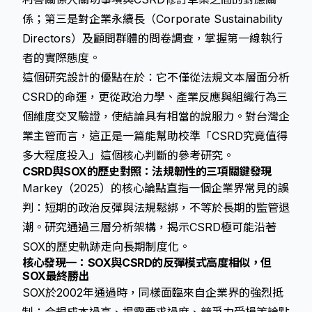
係；第三是對企業永續長（Corporate Sustainability
Directors）及顧問群體的問卷調查，掌握第一線執行
者的實際態度。
這個研究設計的優點在於：它不僅從法規文本層面分析
CSRD的命運，更從政治力學、產業反應與組織行為三
個維度交叉驗證，使結論具有相當的說服力。對台灣企
業主管而言，這正是一篇能幫助校準「CSRD究竟值得
多大程度投入」這個核心判斷的參考研究。
CSRD與SOX的歷史對照：法規韌性的三項關鍵發現
Markey（2025）的核心論點直指一個企業界常見的誤
判：短期的政治反彈與法規鬆綁，不等於長期的監管退
潮。研究通過三層分析架構，揭示CSRD極可能沿著
SOX的歷史軌跡走向長期制度化。
核心發現一：SOX與CSRD的反彈模式高度相似，但
SOX最終勝出
SOX於2002年通過時，同樣面臨來自企業界的強烈抵