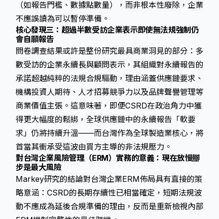
（如報告門檻、數據點數量），而非根本性廢除，企業
不應誤讀為可以暫停準備。
核心發現三：超過半數受訪企業表示即使無法規強制仍
會自願報告
問卷調查結果或許是整份研究最具商業洞見的部分：多
數受訪的企業永續長與顧問表示，其組織對永續報告的
承諾超越純粹的法規合規驅動，理由涵蓋供應鏈要求、
機構投資人期待、人才招募競爭力以及品牌聲譽管理等
商業價值主張。這意味著，即便CSRD在政治角力中獲
得更大幅度的鬆綁，全球供應鏈中的永續報告「軟要
求」仍將持續升溫——而台灣作為全球製造業核心，將
首當其衝承受這波由買方主導的非法規壓力。
對台灣企業風險管理（ERM）實務的意義：現在放慢腳
步是最大風險
Markey研究的結論對台灣企業ERM佈局具有直接的策
略意涵：CSRD的長期存續性已相當確定，短期法規波
動不應成為延後合規準備的理由，反而是重新檢視內部