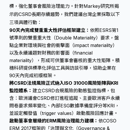
標，強化董事會風險治理能力。針對Markey研究所揭
示的CSRD長期存續趨勢，我們建議台灣企業採取以下
三項具體行動：
90天內完成雙重重大性評估框架建立：
依照ESRS第1
號準則的雙重重大性（Double Materiality）要求，盤
點企業對環境與社會的衝擊面（impact materiality）
以及永續議題對財務的影響面（financial
materiality），形成可供董事會審核的重大性矩陣。積
穗科研提供標準化評估工具與訪談引導，協助企業在
90天內完成初版框架。
將CSRD法規風險正式納入ISO 31000風險矩陣與KRI
監控體系：
建立CSRD合規風險的動態監控指標，包
含：歐洲議會CSRD修訂進程追蹤、主要歐洲客戶永續
問卷要求頻率變化、內部ESG數據準備度評分等KRI，
並設定觸發值（trigger values）啟動風險回應計畫。
啟動董事會層級的ERM風險治理能力建構：
依COSO
ERM 2017框架的「治理與文化（Governance &