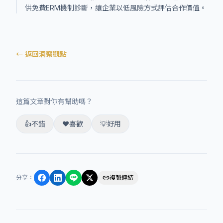
供免費ERM機制診斷，讓企業以低風險方式評估合作價值。
← 返回洞察觀點
這篇文章對你有幫助嗎？
👍
不錯
❤️
喜歡
💡
好用
分享
：
複製連結