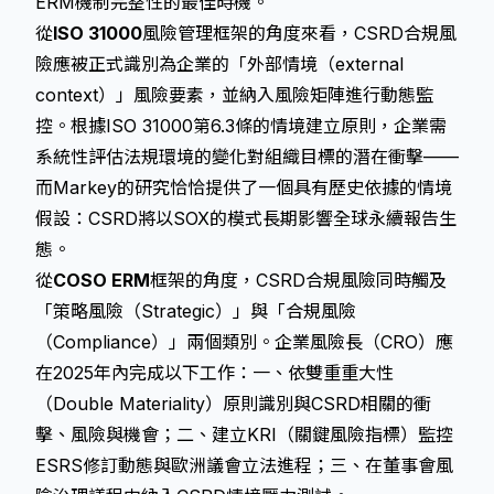
ERM機制完整性的最佳時機。
從
ISO 31000
風險管理框架的角度來看，CSRD合規風
險應被正式識別為企業的「外部情境（external
context）」風險要素，並納入風險矩陣進行動態監
控。根據ISO 31000第6.3條的情境建立原則，企業需
系統性評估法規環境的變化對組織目標的潛在衝擊——
而Markey的研究恰恰提供了一個具有歷史依據的情境
假設：CSRD將以SOX的模式長期影響全球永續報告生
態。
從
COSO ERM
框架的角度，CSRD合規風險同時觸及
「策略風險（Strategic）」與「合規風險
（Compliance）」兩個類別。企業風險長（CRO）應
在2025年內完成以下工作：一、依雙重重大性
（Double Materiality）原則識別與CSRD相關的衝
擊、風險與機會；二、建立KRI（關鍵風險指標）監控
ESRS修訂動態與歐洲議會立法進程；三、在董事會風