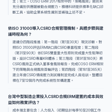
主；第三，COSO ERM 2017框架中的「策略風險」類別未
充分識別供應鏈被動合規壓力。積穗科研提供標準化缺口診
斷工具，協助企業系統性識別並補強上述不足。
依ISO 31000導入CSRD合規管理機制，具體步驟與建
議時程為何？
建議分四階段推進：第一階段（第1至30天）現況診斷，對
照ISO 31000評估ERM缺口與CSRD暴露程度；第二階段
（第31至90天）依ESRS雙重重大性原則完成重大性矩陣初
版，設計CSRD專屬KRI體系；第三階段（第91至180天）將
CSRD風險正式納入董事會風險報告，完成COSO ERM框架
下的策略與合規風險首輪評估；第四階段（第181至365天）
建立年度CSRD情境壓力測試機制並完成人員培訓。整體目
標在7至12個月內完成系統性架構建置。
台灣中型製造企業投入CSRD合規ERM建置的成本與效
益如何務實評估？
成本端主要包含：人力投入（初期估計每季10至20個工作