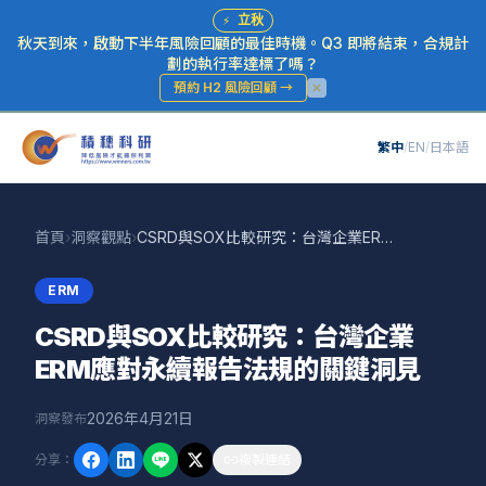
⚡
立秋
秋天到來，啟動下半年風險回顧的最佳時機。Q3 即將結束，合規計
劃的執行率達標了嗎？
預約 H2 風險回顧
→
繁中
/
EN
/
日本語
首頁
›
洞察觀點
›
CSRD與SOX比較研究：台灣企業ERM應對永續報告法規的關鍵洞見
ERM
CSRD與SOX比較研究：台灣企業
ERM應對永續報告法規的關鍵洞見
2026年4月21日
洞察發布
分享
：
複製連結