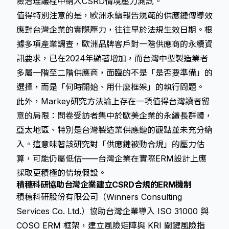
險治理議程中納入CSRD情境壓力測試。
值得特別注意的是，
歐洲永續報告規範
的供應鏈傳導效
應對台灣企業的實際壓力，往往早於法規生效日期。根
據多項產業調查，歐洲品牌客戶對一階供應商的永續資
訊要求，已在2024年顯著增加，而台灣中型製造業者
多屬一階至二階供應商，面臨的不是「是否要準備」的
選擇，而是「何時開始、用什麼框架」的執行問題。
此外，Markey研究方法論上存在一項值得台灣讀者留
意的局限：問卷受訪者集中於歐美企業的永續長群體，
亞太地區、特別是台灣製造業供應鏈的觀點並未充分納
入。這意味著該研究對「供應鏈被動合規」的壓力估
算，可能仍屬低估——台灣企業在實際ERM設計上應
採取更積極的情境假設。
積穗科研協助台灣企業建立CSRD合規的ERM機制
積穗科研股份有限公司（Winners Consulting
Services Co. Ltd.）協助台灣企業導入 ISO 31000 與
COSO ERM 框架，建立風險矩陣與 KRI 關鍵風險指