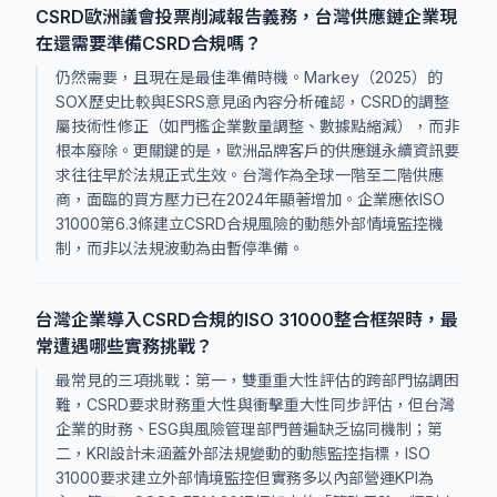
CSRD歐洲議會投票削減報告義務，台灣供應鏈企業現
在還需要準備CSRD合規嗎？
仍然需要，且現在是最佳準備時機。Markey（2025）的
SOX歷史比較與ESRS意見函內容分析確認，CSRD的調整
屬技術性修正（如門檻企業數量調整、數據點縮減），而非
根本廢除。更關鍵的是，歐洲品牌客戶的供應鏈永續資訊要
求往往早於法規正式生效。台灣作為全球一階至二階供應
商，面臨的買方壓力已在2024年顯著增加。企業應依ISO
31000第6.3條建立CSRD合規風險的動態外部情境監控機
制，而非以法規波動為由暫停準備。
台灣企業導入CSRD合規的ISO 31000整合框架時，最
常遭遇哪些實務挑戰？
最常見的三項挑戰：第一，雙重重大性評估的跨部門協調困
難，CSRD要求財務重大性與衝擊重大性同步評估，但台灣
企業的財務、ESG與風險管理部門普遍缺乏協同機制；第
二，KRI設計未涵蓋外部法規變動的動態監控指標，ISO
31000要求建立外部情境監控但實務多以內部營運KPI為