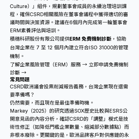
Culture）」組件，規劃董事會成員的永續治理培訓課
程，確保CSRD相關風險在董事會議程中獲得適切的審
議時間與決策資源。建議在6個月內完成第一輪董事會
ERM素養評估與培訓。
積穗科研股份有限公司提供
ERM 免費機制診斷
，協助
台灣企業在 7 至 12 個月內建立符合ISO 31000的管理
機制。
了解企業風險管理（ERM）服務 →
立即申請免費機制
診斷 →
常見問題
CSRD歐洲議會投票削減報告義務，台灣企業現在還需
要準備嗎？
仍然需要，而且現在是最佳準備時機。
Markey（2025）的研究透過SOX歷史比較與ESRS公
開意見函的內容分析，確認CSRD的「調整」模式是技
術性修正（如降低門檻企業數量、縮減部分數據點）而
非根本廢除。更關鍵的是，歐洲品牌客戶對供應鏈的永