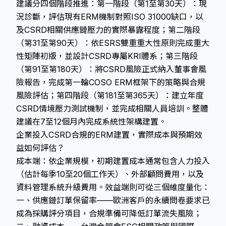
建議分四個階段推進：第一階段（第1至第30天）：現
況診斷，評估現有ERM機制對照ISO 31000缺口，以
及CSRD相關供應鏈壓力的實際暴露程度；第二階段
（第31至第90天）：依ESRS雙重重大性原則完成重大
性矩陣初版，並設計CSRD專屬KRI體系；第三階段
（第91至第180天）：將CSRD風險正式納入董事會風
險報告，完成第一輪COSO ERM框架下的策略與合規
風險評估；第四階段（第181至第365天）：建立年度
CSRD情境壓力測試機制，並完成相關人員培訓。整體
建議在7至12個月內完成系統性架構建置。
企業投入CSRD合規的ERM建置，實際成本與預期效
益如何評估？
成本端：依企業規模，初期建置成本通常包含人力投入
（估計每季10至20個工作天）、外部顧問費用，以及
資料管理系統升級費用。效益端則可從三個維度量化：
一、供應鏈訂單保留率——歐洲客戶的永續問卷要求已
成為採購評分項目，合規準備可降低訂單流失風險；