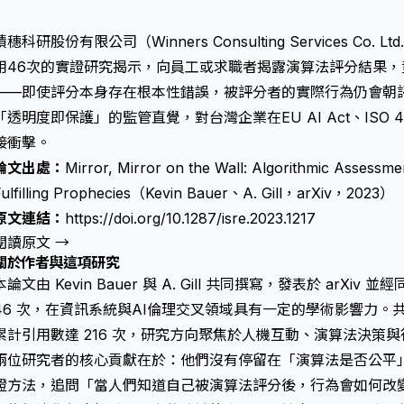
積穗科研股份有限公司（Winners Consulting Services C
用46次的實證研究揭示，向員工或求職者揭露演算法評分結果
——即使評分本身存在根本性錯誤，被評分者的實際行為仍會朝
「透明度即保護」的監管直覺，對台灣企業在EU AI Act、ISO
接衝擊。
論文出處：
Mirror, Mirror on the Wall: Algorithmic Assessme
Fulfilling Prophecies（Kevin Bauer、A. Gill，arXiv，2023）
原文連結：
https://doi.org/10.1287/isre.2023.1217
閱讀原文 →
關於作者與這項研究
本論文由 Kevin Bauer 與 A. Gill 共同撰寫，發表於 arX
46 次，在資訊系統與AI倫理交叉領域具有一定的學術影響力。共同作者 A.
累計引用數達 216 次，研究方向聚焦於人機互動、演算法決策
兩位研究者的核心貢獻在於：他們沒有停留在「演算法是否公平
證方法，追問「當人們知道自己被演算法評分後，行為會如何改