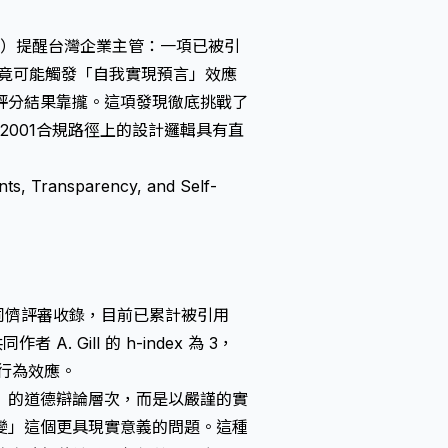
o. Ltd.）提醒台灣企業主管：一項已被引
，竟可能觸發「自我實現預言」效應
評分結果靠攏。這項發現徹底挑戰了
 42001合規路徑上的設計邏輯具有直
nts, Transparency, and Self-
iv 並經同儕評審收錄，目前已累計被引用
 Gill 的 h-index 為 3，
與行為效應。
」的道德辯論層次，而是以嚴謹的實
變」這個更具現實意義的問題。這種