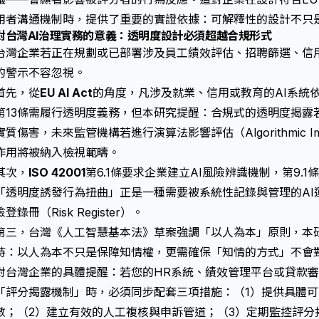
用者溝通機制時，提供了重要的實證依據：
可解釋性
的設計不只
對台灣AI治理實務的意義：透明度設計必須超越合規形式
台灣企業若正在規劃或已部署涉及員工績效評估、招聘篩選、信
的警示不容忽視。
首先，從
EU AI Act
的角度，凡涉及就業、信用或教育的AI系統
第13條需履行
透明度
義務，但本研究提醒：合規式的透明度揭露
實質傷害，未來監管機構若進行
演算法影響評估（Algorithmic Imp
作用將被納入檢視範疇。
其次，
ISO 42001
第6.1條要求企業建立AI風險辨識機制，第9.
「透明度誘發行為扭曲」正是一種需要被系統性記錄與管理的AI
險登錄冊（Risk Register）。
第三，台灣《人工智慧基本法》草案強調「以人為本」原則，本
持：以人為本不只是保障知情權，更需確保「知情的方式」不會
對台灣企業的具體提醒：若您的HR系統、績效管理平台或貸款
「評分揭露機制」時，必須同步配套三項措施：（1）提供具體
數；（2）建立有效的人工複核與申訴管道；（3）定期監控評分