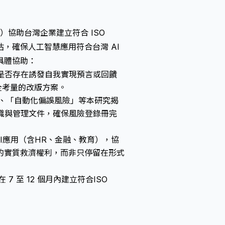
 Ltd.）協助台灣企業建立符合 ISO
分級評估，確保人工智慧應用符合台灣 AI
具體協助：
是否存在誘發自我實現預言或回饋
安全考量的改版方案。
、「自動化偏誤風險」等本研究揭
險辨識與管理文件，確保風險登錄冊完
的AI應用（含HR、金融、教育），協
的實質救濟權利，而非只停留在形式
7 至 12 個月內建立符合ISO