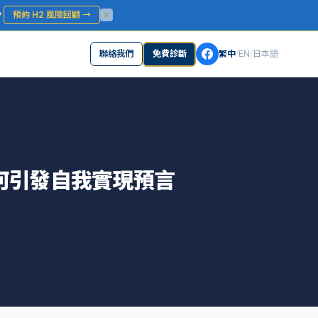
？
預約 H2 風險回顧
→
聯絡我們
免費診斷
繁中
/
EN
/
日本語
何引發自我實現預言