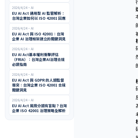
2026/4/24
・
AI
EU AI Act 通用型 AI 監管解析：
台灣企業如何以 ISO 42001 因應
2026/4/24
・
AI
EU AI Act 與 ISO 42001：台灣
企業 AI 治理框架建立的關鍵洞見
2026/4/24
・
AI
EU AI Act基本權利衝擊評估
（FRIA）：台灣企業AI治理合規
必讀指南
2026/4/24
・
AI
EU AI Act 與 GDPR 的人類監督
衝突：台灣企業 ISO 42001 合規
關鍵洞見
2026/4/24
・
AI
EU AI Act 風險分類有盲點？台灣
企業 ISO 42001 治理策略全解析