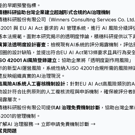
差的早期預警指標。
積穗科研協助台灣企業建立超越形式合規的AI治理機制
積穗科研股份有限公司（Winners Consulting Services Co.
42001 與 EU AI Act 要求的 AI 管理系統，進行 AI 風險
基本法規範。面對本研究揭示的透明度悖論，積穗科研提供以下
演算法透明度設計審查：
檢視現有AI系統的評分揭露機制，評估
迴圈的設計缺陷，並提出符合EU AI Act第13條要求且具行為
ISO 42001 AI風險登錄建立：
協助企業將「透明度副作用風險」
示的新型AI運營風險，系統性納入ISO 42001合規所需的風
整反映組織真實的AI治理現況。
高風險AI系統人工審核機制設計：
針對EU AI Act高風險類別
助設計符合比例原則的人工複核流程與申訴機制，確保被評分者
揭露層次。
積穗科研股份有限公司提供
AI 治理免費機制診斷
，協助台灣企業在 
42001的管理機制。
了解AI 治理服務 →
立即申請免費機制診斷 →
常見問題