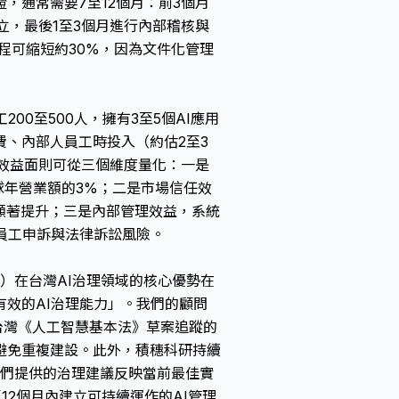
，通常需要7至12個月：前3個月
立，最後1至3個月進行內部稽核與
入時程可縮短約30%，因為文件化管理
00至500人，擁有3至5個AI應用
導費、內部人員工時投入（約估2至3
效益面則可從三個維度量化：一是
全球年營業額的3%；二是市場信任效
度有顯著提升；三是內部管理效益，系統
員工申訴與法律訴訟風險。
. Ltd.）在台灣AI治理領域的核心優勢在
效的AI治理能力」。我們的顧問
，以及台灣《人工智慧基本法》草案追蹤的
避免重複建設。此外，積穗科研持續
，確保我們提供的治理建議反映當前最佳實
2個月內建立可持續運作的AI管理