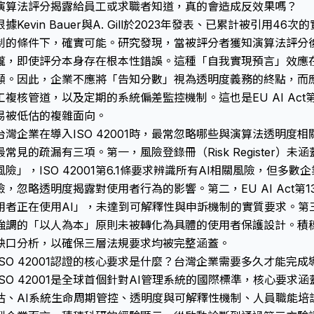
演算法評分揭露給員工或求職者知道，真的會造成反效果嗎？
根據Kevin Bauer與A. Gill於2023年發表、已累計被引用
制的條件下，確實可能。研究發現，當被評分者獲知演算法評分
攏，即使評分本身存在根本性錯誤。這種「自我實現預言」效應
顯。因此，企業不應將「告知分數」視為透明度義務的終點，而
工複核管道，以及定期的系統偏差監控機制。這也是EU AI Ac
易被低估的複雜面向。
台灣企業在導入ISO 42001時，最常忽略哪些與演算法透明度
最常見的疏漏有三項。第一，風險登錄冊（Risk Register）
風險」，ISO 42001第6.1條要求辨識所有AI相關風險，但
險，忽略透明度揭露對使用者行為的影響。第二，EU AI Act
用者正在使用AI」，未達到可解釋性與申訴機制的實質要求。第
強調的「以人為本」原則未被轉化為具體的使用者保護設計。積穗
缺口分析，以確保三層法規要求均被完整涵蓋。
ISO 42001認證的核心要求是什麼？台灣企業需要多久才能完成
ISO 42001是全球首個針對AI管理系統的國際標準，核心要求
估、AI系統生命周期管控、透明度與可解釋性機制、人員職能培