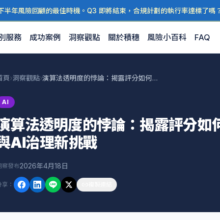
下半年風險回顧的最佳時機。Q3 即將結束，合規計劃的執行率達標了嗎
別服務
成功案例
洞察觀點
關於積穗
風險小百科
FAQ
首頁
›
洞察觀點
›
演算法透明度的悖論：揭露評分如何引發自我實現預言與AI治理新挑戰
AI
演算法透明度的悖論：揭露評分如
與AI治理新挑戰
2026年4月18日
洞察發布
分享
：
複製連結