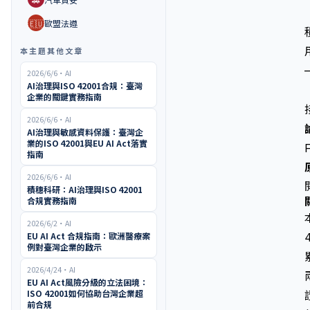
🇪🇺
歐盟法遵
本主題其他文章
2026/6/6
・
AI
AI治理與ISO 42001合規：臺灣
企業的關鍵實務指南
2026/6/6
・
AI
AI治理與敏感資料保護：臺灣企
業的ISO 42001與EU AI Act落實
指南
2026/6/6
・
AI
積穗科研：AI治理與ISO 42001
合規實務指南
2026/6/2
・
AI
EU AI Act 合規指南：歐洲醫療案
例對臺灣企業的啟示
2026/4/24
・
AI
EU AI Act風險分級的立法困境：
ISO 42001如何協助台灣企業超
前合規