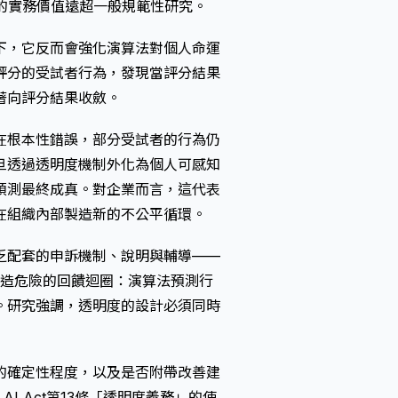
的實務價值遠超一般規範性研究。
下，它反而會強化演算法對個人命運
評分的受試者行為，發現當評分結果
著向評分結果收斂。
在根本性錯誤，部分受試者的行為仍
旦透過透明度機制外化為個人可感知
預測最終成真。對企業而言，這代表
在組織內部製造新的不公平循環。
乏配套的申訴機制、說明與輔導——
，並製造危險的回饋迴圈：演算法預測行
。研究強調，透明度的設計必須同時
的確定性程度，以及是否附帶改善建
I Act第13條「透明度義務」的使