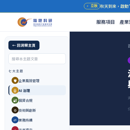
秋天到來，啟動
⚡
立秋
服務項目
產業
← 回洞察主頁
七大主題
🛡️
企業風險管理
🤖
AI 治理
🔐
個資合規
⚙️
技術與創新
🌱
業務持續
🚗
汽車資安