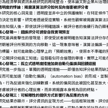
行為經濟學與資訊系統研究的跨域整合，使本論文對企業AI治理
透明度的悖論：揭露演算法評分如何反向傷害被評分者
本研究的核心洞見是：
透明度
並非中立的保護機制，在特定條件
的決定性影響。研究者透過受控實驗，系統性觀察被揭露演算法
被告知個人後，即使該評分明確錯誤，被評分者的後續行為仍顯
核心發現一：錯誤評分可誘發自我實現預言
研究最具衝擊性的發現是：即使受試者被明確告知演算法評分存
然朝著評分所預測的方向移動。這一現象意味著，
演算法偏誤
一
的標籤，就可能啟動心理學上的「預期效應」，使原本不準確的
「公開評分給員工知道」這個看似符合倫理的舉措，實際上可能
核心發現二：孤立式透明度措施加劇自動化偏誤與回饋迴圈
研究進一步指出，單獨的
透明度
措施——即僅告知評分結果而缺
反而可能加速「自動化偏誤」（automation bias）的形成
為，行為反過來強化訓練數據，系統的
偏見
因此被固化甚至放大
考慮被評分者的心理反應，而非將揭露本身視為目的終點。
核心發現三：
可解釋性
的提供方式影響行為反應的方向
研究結果亦顯示，評分資訊的呈現方式——包括框架效應、評分
議——會顯著影響被評分者的行為反應。這對企業在設計符合EU A