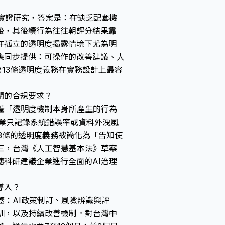
46次的實證研究，答案是：在缺乏配套機
後，其後續行為往往朝評分結果靠
在孤立的透明度揭露情境下尤為明
應同步提供：可操作的改善建議、人
t第13條透明度義務在實務設計上最容
相關的合規要求？
未涵蓋「透明度機制本身所產生的行為
多數企業只記錄系統錯誤率或資料外洩風
第13條的透明度義務被簡化為「告知使
三，台灣《人工智慧基本法》草案
科研建議企業進行全面的AI治理
導入？
涵蓋：AI政策制訂、風險辨識與評
訓，以及持續改善機制。對台灣中