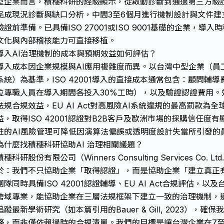
型企業而言，積穗科研的經驗顯示，從啟動診斷到通過第三方驗證
完成現況診斷與缺口分析，中間3至6個月進行機制設計與文件建
驗證前準備。已具備ISO 27001或ISO 9001基礎的企業，導
文化與內部稽核能力可直接移植。
導入AI治理機制的成本與預期效益如何評估？
導入成本因企業規模與AI應用複雜度而異。以台灣中型企業（員工2
系統）為基準，ISO 42001導入的直接成本通常包含：顧問輔
位專職人員在導入期間各投入30%工時），以及驗證認證費用。
法規合規效益，EU AI Act對高風險AI系統違規的最高罰款為
益，取得ISO 42001認證對B2B客戶及歐洲市場的採購信任
性的AI風險管理可降低因演算法偏誤或透明度設計失當所引發的
為什麼找積穗科研協助AI 治理相關議題？
積穗科研股份有限公司（Winners Consulting Services Co
於：我們不只協助企業「取得認證」，而是協助企業「建立真正有
團隊同時具備ISO 42001認證輔導、EU AI Act合規評估
跨域專業，能協助企業在三層法規框架下建立一致的治理機制，
追蹤最新學術研究（如本篇引用的Bauer & Gill, 2023）
務，而非僅依賴過時的合規清單。我們的目標是讓台灣企業在7至1