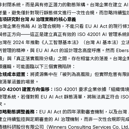
非封閉系統，而是具有修正潛力的動態架構。台灣企業在建立 AI
考量，避免僅針對現行靜態條文進行一次性合規，而忽略持續監
這項研究對台灣 AI 治理實務的核心意義
台灣企業在佈局 AI 治理合規時，不能只看 EU AI Act 的
與修正方向——這正是建立真正有效的 ISO 42001 AI 管理系
台灣在 2024 年推動《人工智慧基本法》（台灣 AI 基本法
例管理的精神，與 EU AI Act 的設計理念高度呼應。然而 Eb
級」與「真正落實風險分級」之間，存在相當大的落差。台灣企業若照單
類邏輯，可能面臨以下三個實務陷阱：
合規成本錯置：
將資源集中在「被列為高風險」但實際危害有限的
被清單涵蓋的場景。
ISO 42001 建置方向偏移：
ISO 42001 要求企業依據「組織
管理系統，若僅對照 EU AI Act 靜態清單，將無法真正符合 ISO 
求。
忽略動態調整義務：
EU AI Act 的四年滾動審查機制，以及台
建立持續監控與定期審查的 AI 治理機制，而非一次性合規即完
積穗科研股份有限公司（Winners Consulting Services C