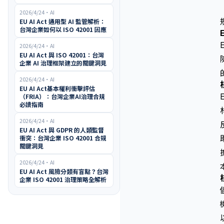
2026/4/24
・
AI
EU AI Act 通用型 AI 監管解析：
台灣企業如何以 ISO 42001 因應
2026/4/24
・
AI
EU AI Act 與 ISO 42001：台灣
企業 AI 治理框架建立的關鍵洞見
2026/4/24
・
AI
EU AI Act基本權利衝擊評估
（FRIA）：台灣企業AI治理合規
必讀指南
2026/4/24
・
AI
EU AI Act 與 GDPR 的人類監督
衝突：台灣企業 ISO 42001 合規
關鍵洞見
2026/4/24
・
AI
EU AI Act 風險分類有盲點？台灣
企業 ISO 42001 治理策略全解析