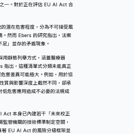
一。對於正在評估 EU AI Act 合
 系統的潛在危害程度，分為不可接受風
然而 Ebers 的研究指出，法案
不足」並存的矛盾現象。
II），採用靜態列舉方式，涵蓋醫療器
rs 指出，這種清單式分類未能真正
際危害差異可能極大。例如，用於協
風險性質與影響深度上截然不同，卻承
對低危害應用造成不必要的法規成
I Act 本身已內建若干「未來校正
、市場監管機關的技術標準制定空間，
EU AI Act 的風險分級框架並