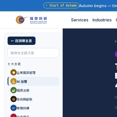
Autumn begins — time
⚡
Start of Autumn
Services
Industries
← 回洞察主頁
七大主題
🛡️
企業風險管理
🤖
AI 治理
🔐
個資合規
P
⚙️
技術與創新
S
🌱
業務持續
🚗
汽車資安