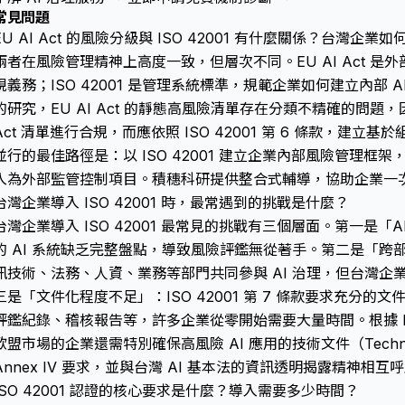
常見問題
EU AI Act 的風險分級與 ISO 42001 有什麼關係？台灣企
兩者在風險管理精神上高度一致，但層次不同。EU AI Act 是外
規義務；ISO 42001 是管理系統標準，規範企業如何建立內部 AI 
的研究，EU AI Act 的靜態高風險清單存在分類不精確的問題，
Act 清單進行合規，而應依照 ISO 42001 第 6 條款，建
並行的最佳路徑是：以 ISO 42001 建立企業內部風險管理框架，再
入為外部監管控制項目。積穗科研提供整合式輔導，協助企業一
台灣企業導入 ISO 42001 時，最常遇到的挑戰是什麼？
台灣企業導入 ISO 42001 最常見的挑戰有三個層面。第一是「
的 AI 系統缺乏完整盤點，導致風險評鑑無從著手。第二是「跨部門協
訊技術、法務、人資、業務等部門共同參與 AI 治理，但台灣企
三是「文件化程度不足」：ISO 42001 第 7 條款要求充分的文
評鑑紀錄、稽核報告等，許多企業從零開始需要大量時間。根據 EU 
歐盟市場的企業還需特別確保高風險 AI 應用的技術文件（Technical
Annex IV 要求，並與台灣 AI 基本法的資訊透明揭露精神相互
ISO 42001 認證的核心要求是什麼？導入需要多少時間？