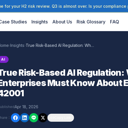
 for your H2 risk review. Q3 is almost over. Is your compliance 
Case Studies
Insights
About Us
Risk Glossary
FAQ
Home
›
Insights
›
True Risk-Based AI Regulation: What Taiwan Enterprises Must Know About EU AI Act & ISO 42001
AI
True Risk-Based AI Regulation
Enterprises Must Know About EU
42001
Apr 18, 2026
ublished
hare
：
Copy Link