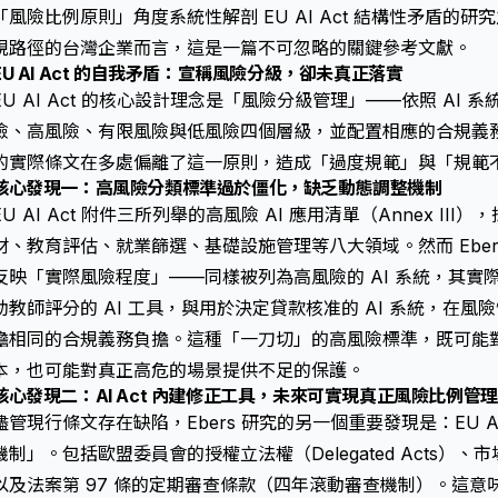
「風險比例原則」角度系統性解剖 EU AI Act 結構性矛盾的研究之
規路徑的台灣企業而言，這是一篇不可忽略的關鍵參考文獻。
EU AI Act 的自我矛盾：宣稱風險分級，卻未真正落實
EU AI Act 的核心設計理念是「風險分級管理」——依照 AI
險、高風險、有限風險與低風險四個層級，並配置相應的合規義務。
的實際條文在多處偏離了這一原則，造成「過度規範」與「規範
核心發現一：高風險分類標準過於僵化，缺乏動態調整機制
EU AI Act 附件三所列舉的高風險 AI 應用清單（Annex I
材、教育評估、就業篩選、基礎設施管理等八大領域。然而 Ebe
反映「實際風險程度」——同樣被列為高風險的 AI 系統，其實
助教師評分的 AI 工具，與用於決定貸款核准的 AI 系統，在
擔相同的合規義務負擔。這種「一刀切」的高風險標準，既可能
本，也可能對真正高危的場景提供不足的保護。
核心發現二：AI Act 內建修正工具，未來可實現真正風險比例管理
儘管現行條文存在缺陷，Ebers 研究的另一個重要發現是：EU A
機制」。包括歐盟委員會的授權立法權（Delegated Acts）
以及法案第 97 條的定期審查條款（四年滾動審查機制）。這意味著 