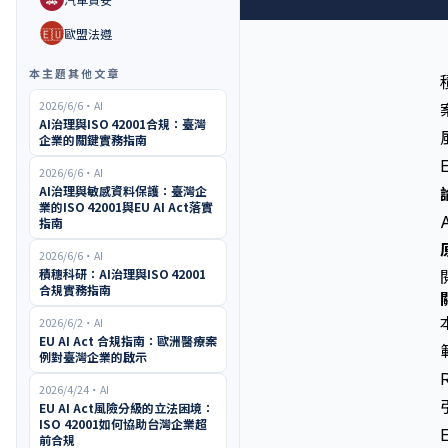
🇪🇺
歐盟法遵
本主題其他文章
2026/6/6
・
AI
AI治理與ISO 42001合規：臺灣
企業的關鍵實務指南
2026/6/6
・
AI
AI治理與敏感資料保護：臺灣企
業的ISO 42001與EU AI Act落實
指南
2026/6/6
・
AI
積穗科研：AI治理與ISO 42001
合規實務指南
2026/6/2
・
AI
EU AI Act 合規指南：歐洲醫療案
例對臺灣企業的啟示
2026/4/24
・
AI
EU AI Act風險分級的立法困境：
ISO 42001如何協助台灣企業超
前合規