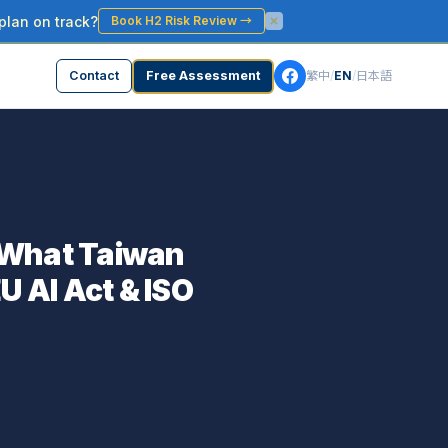
plan on track?
Book H2 Risk Review
→
Contact
Free Assessment
繁中
/
EN
/
日本語
: What Taiwan
 AI Act & ISO