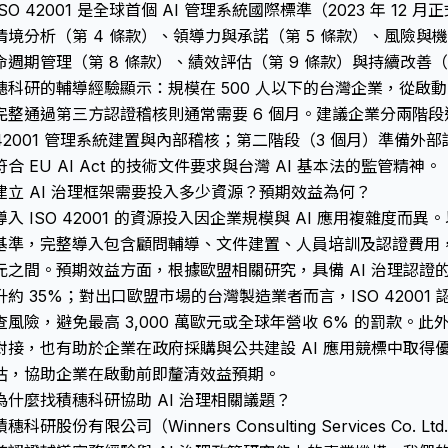
ISO 42001 是全球首個 AI 管理系統國際標準（2023 年 1
情境分析（第 4 條款）、領導力與承諾（第 5 條款）、風險與機會
命週期管理（第 8 條款）、績效評估（第 9 條款）與持續改善（
穗科研的輔導經驗顯示：規模在 500 人以下的台灣企業，從啟動
完整通過第三方認證稽核則通常需要 6 個月。建議企業分兩階段進
42001 管理系統建置與內部稽核；第二階段（3 個月）準備外
符合 EU AI Act 的技術文件要求與台灣 AI 基本法的監管精神。
建立 AI 治理框架需要投入多少資源？預期效益為何？
導入 ISO 42001 的資源投入因企業規模與 AI 應用複雜度而異
基準，完整導入包含顧問輔導、文件建置、人員培訓及認證費用，通常
元之間。預期效益方面，根據歐盟相關研究，具備 AI 治理認證的
升約 35%；對出口歐盟市場的台灣製造業者而言，ISO 42001 認證
查風險，避免最高 3,000 萬歐元或全球年營收 6% 的罰款。此外，I
對接，也有助於企業在政府採購與公共建設 AI 應用競標中取得
估，協助企業在啟動前即釐清效益預期。
為什麼找積穗科研協助 AI 治理相關議題？
積穗科研股份有限公司（Winners Consulting Services Co.