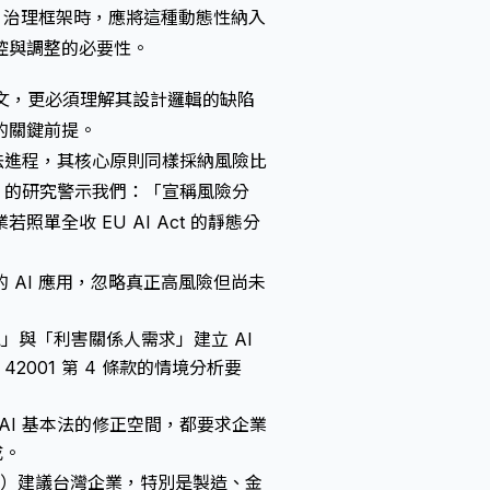
 治理框架時，應將這種動態性納入
控與調整的必要性。
現行條文，更必須理解其設計邏輯的缺陷
統的關鍵前提。
）立法進程，其核心原則同樣採納風險比
ers 的研究警示我們：「宣稱風險分
全收 EU AI Act 的靜態分
 AI 應用，忽略真正高風險但尚未
情境」與「利害關係人需求」建立 AI
42001 第 4 條款的情境分析要
灣 AI 基本法的修正空間，都要求企業
成。
o. Ltd.）建議台灣企業，特別是製造、金