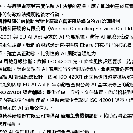
融、醫療與電商等高度依賴 AI 決策的產業，應立即啟動基於真實
非等待政府法規明確後才行動。
積穗科研如何協助台灣企業建立真正風險導向的 AI 治理機制
積穗科研股份有限公司（Winners Consulting Services Co.
42001 與 EU AI Act 要求的 AI 管理系統，進行 AI 風險
基本法規範。我們的服務設計直接呼應 Ebers 研究指出的核
單，建立真正動態、比例性的 AI 風險管理能力。
AI 風險分級診斷：
依據 ISO 42001 第 6 條款風險評鑑要求，結合 E
類邏輯，對企業現有 AI 應用進行全面風險盤點，識別真實危害
動態 AI 管理系統設計：
依照 ISO 42001 建立具備持續監控與
業能夠因應 EU AI Act 四年滾動審查與台灣 AI 基本法修正的
ISO 42001 認證輔導：
提供從缺口分析、文件建置、內部稽核到認
天內完成核心機制建置，協助台灣企業取得 ISO 42001 認證
關展示的 AI 治理公信力。
積穗科研股份有限公司提供
AI 治理免費機制診斷
，協助台灣企業在 
管理機制。
了解 AI 治理服務 →
立即申請免費機制診斷 →