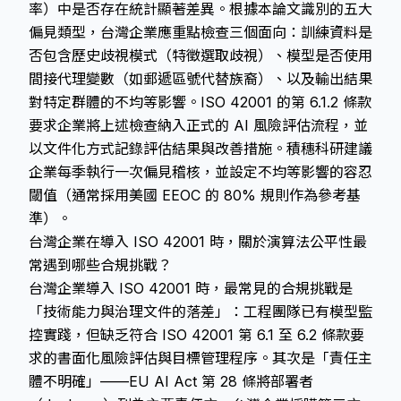
率）中是否存在統計顯著差異。根據本論文識別的五大
偏見類型，台灣企業應重點檢查三個面向：訓練資料是
否包含歷史歧視模式（特徵選取歧視）、模型是否使用
間接代理變數（如郵遞區號代替族裔）、以及輸出結果
對特定群體的不均等影響。ISO 42001 的第 6.1.2 條款
要求企業將上述檢查納入正式的 AI 風險評估流程，並
以文件化方式記錄評估結果與改善措施。積穗科研建議
企業每季執行一次偏見稽核，並設定不均等影響的容忍
閾值（通常採用美國 EEOC 的 80% 規則作為參考基
準）。
台灣企業在導入 ISO 42001 時，關於演算法公平性最
常遇到哪些合規挑戰？
台灣企業導入 ISO 42001 時，最常見的合規挑戰是
「技術能力與治理文件的落差」：工程團隊已有模型監
控實踐，但缺乏符合 ISO 42001 第 6.1 至 6.2 條款要
求的書面化風險評估與目標管理程序。其次是「責任主
體不明確」——EU AI Act 第 28 條將部署者