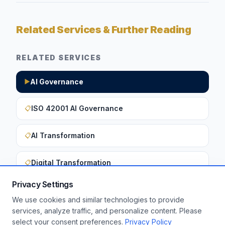
Related Services & Further Reading
RELATED SERVICES
AI Governance
▶
ISO 42001 AI Governance
📋
AI Transformation
📋
Digital Transformation
📋
Privacy Settings
We use cookies and similar technologies to provide
Want to apply these insights to your
services, analyze traffic, and personalize content. Please
select your consent preferences.
Privacy Policy
enterprise?