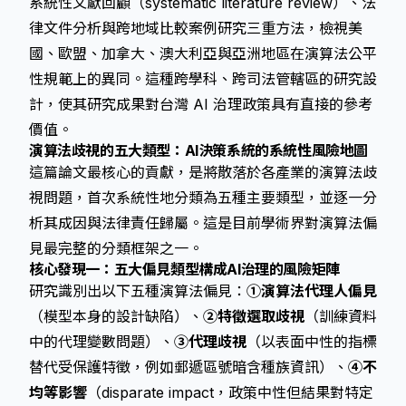
系統性文獻回顧（systematic literature review）、法
律文件分析與跨地域比較案例研究三重方法，檢視美
國、歐盟、加拿大、澳大利亞與亞洲地區在演算法公平
性規範上的異同。這種跨學科、跨司法管轄區的研究設
計，使其研究成果對台灣 AI 治理政策具有直接的參考
價值。
演算法歧視的五大類型：AI決策系統的系統性風險地圖
這篇論文最核心的貢獻，是將散落於各產業的演算法歧
視問題，首次系統性地分類為五種主要類型，並逐一分
析其成因與法律責任歸屬。這是目前學術界對演算法偏
見最完整的分類框架之一。
核心發現一：五大偏見類型構成AI治理的風險矩陣
研究識別出以下五種演算法偏見：
①演算法代理人偏見
（模型本身的設計缺陷）、
②特徵選取歧視
（訓練資料
中的代理變數問題）、
③代理歧視
（以表面中性的指標
替代受保護特徵，例如郵遞區號暗含種族資訊）、
④不
均等影響
（disparate impact，政策中性但結果對特定