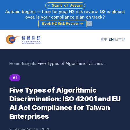
⚡
Start of Autumn
Autumn begins — time for your H2 risk review. Q3 is almost
over. Is your compliance plan on track?
Book H2 Risk Review
→
繁中
/
EN
/
日本語
Home
›
Insights
›
Five Types of Algorithmic Discrimination: ISO 42001 and EU AI Act Compliance for Taiwan Enterprises
AI
Five Types of Algorithmic
Discrimination: ISO 42001 and EU
AI Act Compliance for Taiwan
Enterprises
Apr 16, 2026
Published