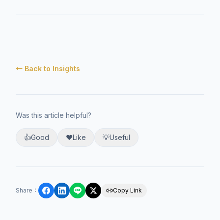
← Back to Insights
Was this article helpful?
👍
Good
❤️
Like
💡
Useful
Share
：
Copy Link