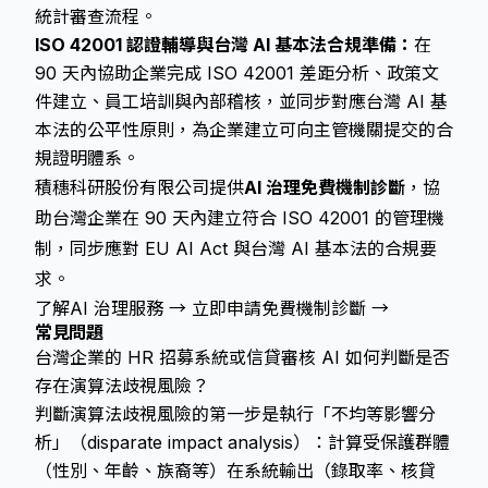
統計審查流程。
ISO 42001 認證輔導與台灣 AI 基本法合規準備：
在
90 天內協助企業完成 ISO 42001 差距分析、政策文
件建立、員工培訓與內部稽核，並同步對應台灣 AI 基
本法的公平性原則，為企業建立可向主管機關提交的合
規證明體系。
積穗科研股份有限公司提供
AI 治理免費機制診斷
，協
助台灣企業在 90 天內建立符合 ISO 42001 的管理機
制，同步應對 EU AI Act 與台灣 AI 基本法的合規要
求。
了解AI 治理服務 →
立即申請免費機制診斷 →
常見問題
台灣企業的 HR 招募系統或信貸審核 AI 如何判斷是否
存在演算法歧視風險？
判斷演算法歧視風險的第一步是執行「不均等影響分
析」（disparate impact analysis）：計算受保護群體
（性別、年齡、族裔等）在系統輸出（錄取率、核貸