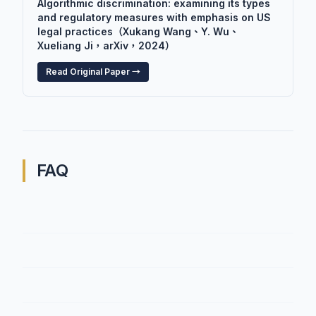
Algorithmic discrimination: examining its types
and regulatory measures with emphasis on US
legal practices（Xukang Wang、Y. Wu、
Xueliang Ji，arXiv，2024）
Read Original Paper →
FAQ