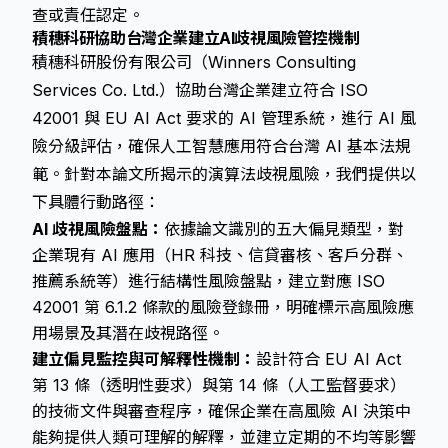
查或責任認定。
積穗科研協助台灣企業建立AI歧視風險管控機制
積穗科研股份有限公司（Winners Consulting
Services Co. Ltd.）協助台灣企業建立符合 ISO
42001 與 EU AI Act 要求的 AI 管理系統，進行 AI 風
險分級評估，確保人工智慧應用符合台灣 AI 基本法規
範。針對本論文所揭示的演算法歧視風險，我們提供以
下具體行動路徑：
AI 歧視風險盤點：
依據論文識別的五大偏見類型，對
企業現有 AI 應用（HR 科技、信貸審核、客戶分群、
推薦系統等）進行結構性風險盤點，建立對應 ISO
42001 第 6.1.2 條款的風險登錄冊，明確標示高風險應
用場景及其潛在歧視路徑。
建立偏見監控與可解釋性機制：
設計符合 EU AI Act
第 13 條（透明性要求）與第 14 條（人工監督要求）
的技術文件與審查程序，確保企業在高風險 AI 決策中
能夠提供人類可理解的解釋，並建立定期的不均等影響