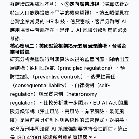
群體造成系統性不利）、
⑤定向廣告歧視
（演算法針對
特定人口族群投放不平等的機會資訊）。這五類偏見在
台灣企業常見的 HR 科技、信貸審核、客戶分群等 AI
應用場景中普遍存在，是建立 AI 風險分級制度的必要
基礎。
核心發現二：美國監管框架揭示五層治理結構，台灣企
業可借鏡
研究分析美國現行對演算法歧視的監管回應，歸納出五
層結構：原則性規範（principled regulations）、預
防性控制（preventive controls）、後果性責任
（consequential liability）、自律機制（self-
regulation）與異質管制（heteronomy
regulation）。比較分析進一步顯示，EU AI Act 的風
險分級架構（禁止風險、高風險、有限風險、最低風
險）是目前最具強制性與系統性的監管模式，對招募、
教育及刑事司法類 AI 系統強制要求符合性評估，這正
是 ISO 42001 認證所對應的管理層次。