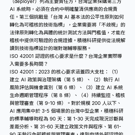
（deployer）列為主要責任方，台灣企業採購第三方
AI 系統時，必須在合約中明確釐清供應商的合規責
任。第三個挑戰是「台灣 AI 基本法的公平性原則如何
轉化為可稽核的技術指標」，企業需要將「不歧視」的
法律原則轉化為具體的統計測試方法與門檻值，才能在
稽核中提供可驗證的合規證據。積穗科研提供從法規解
讀到技術指標設計的端對端輔導服務。
ISO 42001 認證的核心要求是什麼？台灣企業實際導
入需要多長時間？
ISO 42001：2023 的核心要求涵蓋四大支柱：（1）
建立 AI 政策與治理架構（第 5 條）、（2）執行 AI
風險評估與機會識別（第 6 條）、（3）建立 AI 系統
生命週期管理程序（第 8 條）、（4）持續監控、稽核
與管理審查（第 9-10 條）。對於規模 200 人以下、
AI 應用集中於 3-5 個場景的台灣中型企業，積穗科研
的標準輔導時程為 90 天：第 1-30 天完成現況診斷與
差距分析、第 31-60 天建立政策文件與程序、第 61-
90 天執行內部稽核與管理審查，達到申請外部認證的