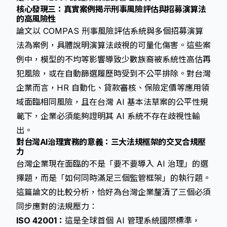
核心發現三：真實案例揭示刑事風險評估與招募演算法
的高風險性
論文以 COMPAS 刑事風險評估系統與多個招募演算
法為案例，具體說明演算法歧視的可量化傷害。這些案
例中，模型的不均等影響導致少數族裔被系統性高估再
犯風險，或在自動篩選履歷時受到不公平排除。對台灣
企業而言，HR 自動化、貸款審核、保險定價等應用領
域面臨相同風險，且在台灣 AI 基本法草案的公平性規
範下，企業必須能夠證明其 AI 系統不存在歧視性輸
出。
對台灣AI治理實務的意義：三大法規框架的交叉合規壓
力
台灣企業現在面臨的不是「要不要導入 AI 治理」的選
擇題，而是「如何同時滿足三個監管框架」的執行題。
這篇論文的比較分析，恰好為台灣企業釐清了三個必須
同步應對的法規壓力：
ISO 42001：
這是全球首個 AI 管理系統國際標準，