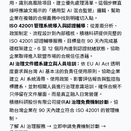
用，識別高風險項目，建立優先處理清單。這個步驟直
接呼應論文揭示的「通用型 AI 混合監管」邏輯，幫助
企業在複雜的合規義務中找到明確切入點。
ISO 42001 管理系統導入與認證輔導：
從差距分析、
政策制定、流程設計到內部稽核，積穗科研提供完整的
ISO 42001 認證輔導服務，目標是在 90 天內完成基
礎框架建立，6 至 12 個月內達到認證就緒狀態，協助
企業取得進入歐盟市場的合規信任憑藉。
AI 治理文件體系建立與人員培訓：
依 EU AI Act 透明
度要求與台灣 AI 基本法的負責任使用原則，協助企業
建立 AI 系統清冊、使用政策、影響評估報告與監控指
標體系，並對相關人員進行治理意識培訓，確保合規不
只停留在文件層面，而是真正融入日常營運。
積穗科研股份有限公司提供
AI 治理免費機制診斷
，協
助台灣企業在 90 天內建立符合 ISO 42001 的管理機
制。
了解 AI 治理服務 →
立即申請免費機制診斷 →