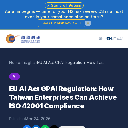
⚡
Start of Autumn
Autumn begins — time for your H2 risk review. Q3 is almost
over. Is your compliance plan on track?
Book H2 Risk Review
→
繁中
/
EN
/
日本語
Home
›
Insights
›
EU AI Act GPAI Regulation: How Taiwan Enterprises Can Achieve ISO 42001 Compliance
AI
EU AI Act GPAI Regulation: How
Taiwan Enterprises Can Achieve
ISO 42001 Compliance
Apr 24, 2026
Published