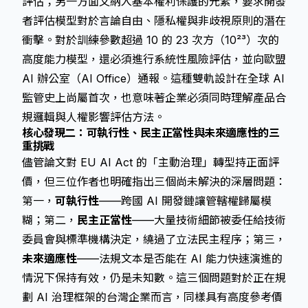
評估；另一方面又納入基本權利保護的元素，要求開發
者評估模型對於言論自由、隱私權與非歧視原則的潛在
衝擊。對於訓練參數超過 10 的 23 次方（10²³）次的
高度能力模型，還必須進行系統性風險評估，並向歐盟
AI 辦公室（AI Office）通報。這種雙軌設計在全球 AI
監管史上尚屬首次，也意味著企業必須同時理解產品合
規邏輯與人權影響評估方法。
核心發現二：可執行性、民主正當性與未來適應性的三
重挑戰
儘管論文對 EU AI Act 的「主動治理」轉型持正面評
價，但三位作者也明確指出三個尚未解決的深層問題：
第一，
可執行性
——跨國 AI 開發鏈讓管轄權歸屬模
糊；第二，
民主正當性
——大量技術細節被委任給技術
委員會與標準機構決定，繞過了立法民主程序；第三，
未來適應性
——法規文本是否能在 AI 能力快速演進的
情況下保持有效，仍是未知數。這三個問題對於正在規
劃 AI 治理框架的台灣企業而言，同樣具有高度參考價