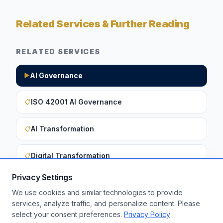
Related Services & Further Reading
RELATED SERVICES
AI Governance
▶
ISO 42001 AI Governance
📋
AI Transformation
📋
Digital Transformation
📋
Privacy Settings
We use cookies and similar technologies to provide
Want to apply these insights to your
services, analyze traffic, and personalize content. Please
select your consent preferences.
Privacy Policy
enterprise?