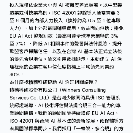
投入規模依企業大小與 AI 複雜度差異顯著。以中型製
造業或科技業為例，ISO 42001 認證導入通常需要 3
至 6 個月的內部人力投入（換算約為 0.5 至 1 位專職
人力），加上外部顧問輔導費用。效益面向包括：避免
EU AI Act 違規罰款（最高可達全球年營業額的 3%
至 7%）、降低 AI 相關事件的聲譽與法律風險、提升
歐盟客戶採購信任，以及在台灣 AI 基本法正式立法後
的優先合規地位。論文引用數據顯示，主動建立 AI 治
理框架的企業在客戶信任度指標上平均領先同業約
30%。
為什麼找積穗科研協助 AI 治理相關議題？
積穗科研股份有限公司（Winners Consulting
Services Co. Ltd.）是台灣少數同時具備 ISO 管理系
統認證輔導、AI 技術評估與法規合規三合一能力的專
業顧問機構。我們的顧問團隊持續追蹤 EU AI Act、
ISO 42001 與台灣 AI 基本法的最新發展，確保輔導方
案與國際標準同步。我們採用「一框架、多合規」的方