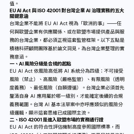
值。
EU AI Act 與 ISO 42001 對台灣企業 AI 治理實務的五大
關鍵意涵
台灣企業不能將 EU AI Act 視為「歐洲的事」——任
何與歐盟企業有供應關係、或在歐盟市場提供產品與服
務的台灣企業，都必須正視這套監管框架。以下五點是
積穗科研顧問團隊基於論文洞見，為台灣企業整理的實
務意涵。
一、AI 風險分級是合規的起點
EU AI Act 依風險高低將 AI 系統分為四級：不可接受
風險（禁止）、高風險（嚴格監管）、有限風險（透明
度義務）、最低風險（自願遵循）。台灣企業必須首先
釐清自身 AI 應用屬於哪一級別，才能確定後續的合規
義務範圍。台灣 AI 基本法草案中亦呼應類似的風險分
級邏輯，顯示這套思維已成國際主流。
二、ISO 42001 是進入歐盟市場的實務通行證
EU AI Act 的符合性評估機制高度參照國際標準，而