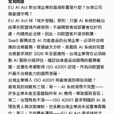
常見問題
EU AI Act 對台灣企業的直接影響是什麼？台灣公司
需要遵守嗎？
EU AI Act 採「域外管轄」原則：只要 AI 系統的輸出
結果在歐盟境內被使用，不論開發者或部署者位於何
處，均適用此法規。因此，向歐盟客戶提供軟體、
SaaS 服務或含 AI 功能產品的台灣企業，必須符合相
應的合規義務。根據論文分析，高風險 AI 系統的完整
合規要求將於 2026 年全面適用，台灣企業現在必須啟
動 AI 風險分級評估，確認自身產品或服務的義務範
圍，並優先考慮取得 ISO 42001 認證，作為向歐盟客
戶展示合規能力的國際憑藉。
台灣企業導入 ISO 42001 時最常遇到哪些挑戰？
最常見的挑戰有三個：第一，AI 系統清冊不完整——
許多企業未能全面盤點所有 AI 應用，導致風險盲區；
第二，治理角色不清——ISO 42001 要求明確的 AI 治
理負責人與決策機制，但多數台灣企業尚未設置專責職
位；第三，文件體系薄弱——EU AI Act 要求技術文