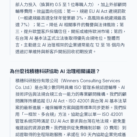
部人力投入（換算約 0.5 至 1 位專職人力），加上外部顧問
輔導費用。效益面向包括：第一，規避 EU AI Act 違規罰款
（一般違規最高達全球年營業額 3%，高風險系統違規最高
達 7%）；第二，降低 AI 相關事件的聲譽與法律風險；第
三，提升歐盟客戶採購信任，開拓或維持歐洲市場；第四，
在台灣 AI 基本法正式立法後取得優先合規地位。整體而
言，主動建立 AI 治理框架的企業通常能在 12 至 18 個月內
透過訂單維持與新客戶開拓回收初期投資。
為什麼找積穗科研協助 AI 治理相關議題？
積穗科研股份有限公司（Winners Consulting Services
Co. Ltd.）是台灣少數同時具備 ISO 管理系統認證輔導、AI
技術評估與法規合規三合一能力的專業顧問機構。我們的顧
問團隊持續追蹤 EU AI Act、ISO 42001 與台灣 AI 基本法草
案的最新進展，確保輔導方案與國際標準同步更新。我們採
用「一框架、多合規」方法，協助企業以單一 ISO 42001
管理系統同時滿足 EU AI Act 要求與台灣在地法規，避免重
複建設的資源浪費。我們提供從免費機制診斷（0 費用）到
認證取得的全程陪跑服務，承諾在 90 天內協助企業完成基