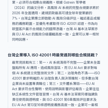
業，必須符合相應合規義務。根據 Gstrein 等學者
（2024）的論文分析，高風險 AI 系統的完整合規要求將於
2026 年全面適用，違規罰款最高可達全球年營業額的
7%。台灣企業應立即啟動 AI 風險分級評估，確認產品或服
務的義務範圍，並優先考慮取得 ISO 42001 認證，作為向
歐盟客戶展示合規能力的國際憑藉。台灣 AI 基本法草案亦
與 EU AI Act 的風險分級邏輯高度一致，企業可以單一框架
同時因應。
台灣企業導入 ISO 42001 時最常遇到哪些合規挑戰？
最常見挑戰有三：第一，AI 系統清冊不完整——企業未全面
盤點所有 AI 應用，造成風險盲區，而 EU AI Act 要求對每
個 AI 系統建立完整技術文件；第二，治理角色不清——ISO
42001 要求明確的 AI 治理負責人與決策機制，但多數台灣
企業尚未設置專責職位；第三，文件體系薄弱——EU AI
Act 要求符合性聲明、使用說明與影響評估報告，企業往往
缺乏系統性文件管理習慣。台灣 AI 基本法草案同樣強調負
責任使用與透明度，與 ISO 42001 第6章風險評估要求及
EU AI Act 第13至16條透明度義務高度一致，企業可一套框