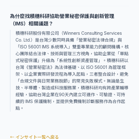
為什麼找積穗科研協助營業秘密保護與創新管理
（IMS）相關議題？
積穗科研股份有限公司（Winners Consulting Services
Co. Ltd.）是台灣少數同時具備「營業秘密法律合規」與
「ISO 56001 IMS 系統導入」雙重專業能力的顧問機構。核
心團隊結合法律、技術與管理三方視角，協助企業從「單點
式秘密保護」升級為「系統性創新資產管理」。積穗科研以
台灣《營業秘密法》為法律基礎、以 ISO 56001 為管理框
架、以企業實際研發流程為導入起點，三者整合設計，避免
「合規文件與日常業務脫節」的常見失敗模式。無論是生
技、半導體、製造或科技服務業，積穗科研均有跨產業輔導
經驗，協助台灣企業在90天內建立可運作、可驗證、可持
續的 IMS 保護機制，並提供免費機制診斷服務作為合作起
點。
← インサイト一覧へ戻る