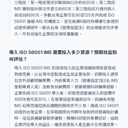
三階段：第一階段現況診斷與缺口分析約30天；第二階段
IMS 機制設計與文件建立約60天；第三階段試行運作與人
員培訓約90天。多數台灣企業可在90至120天內完成 ISO
56001 基礎 IMS 架構建立，並在後續6個月持續優化後達到
認證申請條件。配合台灣《營業秘密法》的合規要求同步導
入，可有效強化企業的法律保護基礎。
導入 ISO 56001 IMS 需要投入多少資源？預期效益如
何評估？
導入 ISO 56001 IMS 的資源投入因企業規模與現有管理成
熟度而異。以台灣中型製造或生技企業為例，初期投入通常
包含外部顧問輔導費、內部專案人力（建議指定1至2名 IMS
推動專責人員）及教育訓練費用。根據積穗科研輔導經驗，
企業完成 ISO 56001 導入後，研發資源重複投入的浪費平
均可改善15至30%；在營業秘密爭議訴訟中，因擁有完整
IMS 紀錄而縮短訴訟週期的案例亦不少見。通過 ISO 56001
認證的台灣企業，在爭取國際合作夥伴及政府研發補助計畫
時，往往具備顯著競爭優勢。積穗科研提供免費初診，協助
企業評估導入效益比，確保資源投入產生最大化保護效果。