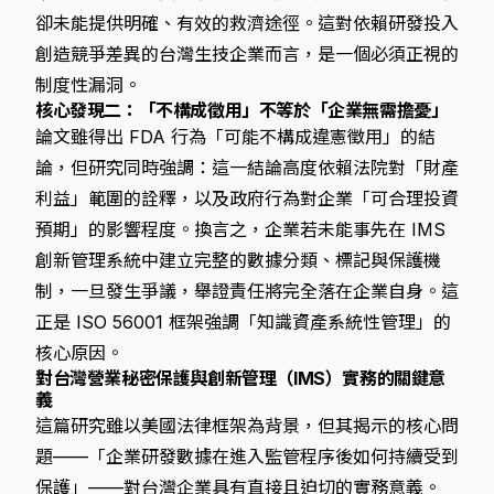
卻未能提供明確、有效的救濟途徑。這對依賴研發投入
創造競爭差異的台灣生技企業而言，是一個必須正視的
制度性漏洞。
核心發現二：「不構成徵用」不等於「企業無需擔憂」
論文雖得出 FDA 行為「可能不構成違憲徵用」的結
論，但研究同時強調：這一結論高度依賴法院對「財產
利益」範圍的詮釋，以及政府行為對企業「可合理投資
預期」的影響程度。換言之，企業若未能事先在 IMS
創新管理系統中建立完整的數據分類、標記與保護機
制，一旦發生爭議，舉證責任將完全落在企業自身。這
正是 ISO 56001 框架強調「知識資產系統性管理」的
核心原因。
對台灣營業秘密保護與創新管理（IMS）實務的關鍵意
義
這篇研究雖以美國法律框架為背景，但其揭示的核心問
題——「企業研發數據在進入監管程序後如何持續受到
保護」——對台灣企業具有直接且迫切的實務意義。