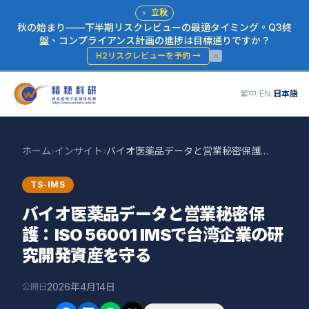
⚡
立秋
秋の始まり——下半期リスクレビューの最適タイミング。Q3終
盤、コンプライアンス計画の進捗は目標通りですか？
H2リスクレビューを予約
→
繁中
/
EN
/
日本語
ホーム
›
インサイト
›
バイオ医薬品データと営業秘密保護：ISO 56001 IMSで台湾企業の研究開発資産を守る
TS-IMS
バイオ医薬品データと営業秘密保
護：ISO 56001 IMSで台湾企業の研
究開発資産を守る
2026年4月14日
公開日