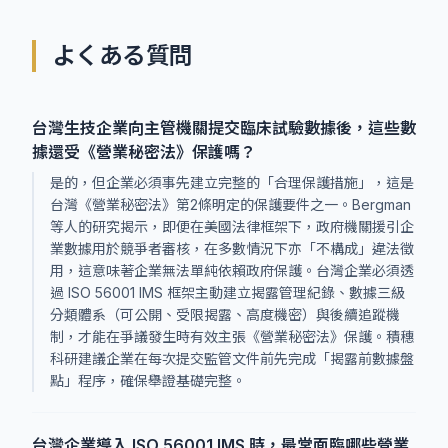
よくある質問
台灣生技企業向主管機關提交臨床試驗數據後，這些數
據還受《營業秘密法》保護嗎？
是的，但企業必須事先建立完整的「合理保護措施」，這是
台灣《營業秘密法》第2條明定的保護要件之一。Bergman
等人的研究揭示，即便在美國法律框架下，政府機關援引企
業數據用於競爭者審核，在多數情況下亦「不構成」違法徵
用，這意味著企業無法單純依賴政府保護。台灣企業必須透
過 ISO 56001 IMS 框架主動建立揭露管理紀錄、數據三級
分類體系（可公開、受限揭露、高度機密）與後續追蹤機
制，才能在爭議發生時有效主張《營業秘密法》保護。積穗
科研建議企業在每次提交監管文件前先完成「揭露前數據盤
點」程序，確保舉證基礎完整。
台灣企業導入 ISO 56001 IMS 時，最常面臨哪些營業