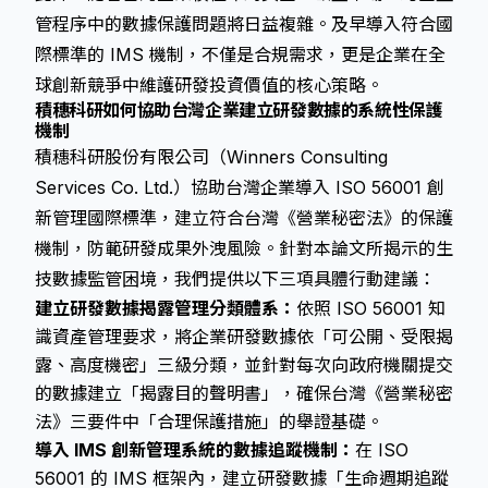
管程序中的數據保護問題將日益複雜。及早導入符合國
際標準的 IMS 機制，不僅是合規需求，更是企業在全
球創新競爭中維護研發投資價值的核心策略。
積穗科研如何協助台灣企業建立研發數據的系統性保護
機制
積穗科研股份有限公司（Winners Consulting
Services Co. Ltd.）協助台灣企業導入 ISO 56001 創
新管理國際標準，建立符合台灣《營業秘密法》的保護
機制，防範研發成果外洩風險。針對本論文所揭示的生
技數據監管困境，我們提供以下三項具體行動建議：
建立研發數據揭露管理分類體系：
依照 ISO 56001 知
識資產管理要求，將企業研發數據依「可公開、受限揭
露、高度機密」三級分類，並針對每次向政府機關提交
的數據建立「揭露目的聲明書」，確保台灣《營業秘密
法》三要件中「合理保護措施」的舉證基礎。
導入 IMS 創新管理系統的數據追蹤機制：
在 ISO
56001 的 IMS 框架內，建立研發數據「生命週期追蹤