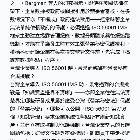
之一。Bergman 等人的研究揭示，即便在美國法律框
架下，企業數據被政府機關援引用於競爭者審核，在多
數情況下亦「不構成」政府違法徵用——這意味著企業
無法單純依賴政府的保護，必須透過 ISO 56001 IMS
框架主動建立揭露管理紀錄、數據分類體系與後續追蹤
機制，才能在爭議發生時有效主張營業秘密保護權利。
積穗科研建議企業在每次提交監管文件前，先完成「揭
露前數據盤點」程序。
台灣企業導入 ISO 56001 時，最常面臨哪些營業秘密
合規挑戰？
台灣企業導入 ISO 56001 IMS 時，最常遇到的合規挑
戰是「知識資產邊界不清晰」——亦即企業往往無法清
楚界定哪些研發成果屬於應受台灣《營業秘密法》保護
的「營業秘密」，哪些可以公開。ISO 56001 第7.1.6
條「知識管理」要求企業系統性盤點所有創新知識資
產，並建立存取控制與保護機制。台灣企業常見的具體
問題包括：研發文件缺乏密級標記、離職員工帶走技術