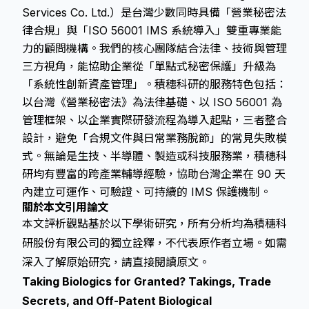
Services Co. Ltd.）是台灣少數同時具備「營業秘密法
律合規」與「ISO 56001 IMS 系統導入」雙重專業能
力的顧問機構。我們的核心團隊結合法律、技術與管理
三方視角，能協助企業從「單點式秘密保護」升級為
「系統性創新資產管理」。積穗科研的服務特色包括：
以台灣《營業秘密法》為法律基礎、以 ISO 56001 為
管理框架、以企業實際研發流程為導入起點，三者整合
設計，避免「合規文件與日常業務脫節」的常見失敗模
式。無論是生技、半導體、製造或科技服務業，積穗科
研均有豐富的跨產業輔導經驗，協助台灣企業在 90 天
內建立可運作、可驗證、可持續的 IMS 保護機制。
關於本文引用論文
本文評析觀點基於以下學術研究，所有分析均為積穗科
研股份有限公司的獨立詮釋，不代表原作者立場。如需
深入了解原始研究，請直接閱讀原文。
Taking Biologics for Granted? Takings, Trade
Secrets, and Off-Patent Biological