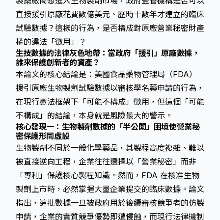
製藥廠商想進入生物製劑市場，政府監管機構是否可以
直接援引原廠花費數億美元、歷時十數年才建立的臨床
試驗數據？這樣的行為，是否構成對原廠營業秘密財產
權的違法「徵用」？
生技數據的法律灰色地帶：當政府「援引」原廠數據，
誰來保護創新者的資產？
本論文的核心結論是：美國食品藥物管理局（FDA）
援引原廠生物製劑試驗數據以審核學名藥申請的行為，
在現行憲法框架下「可能不構成」徵用，但這個「可能
不構成」的結論，本身就是風險最大的警示。
核心發現一：生物製劑數據的「半公開」困境使營業秘
密保護形同虛設
生物製劑不同於一般化學藥品，其製程高度複雜、難以
被直接逆向工程，企業往往選擇以「營業秘密」而非
「專利」保護核心製程知識。然而，FDA 在核准生物
製劑上市時，必然掌握大量企業提交的臨床數據。論文
指出，這批數據一旦被政府用於後續審核競爭者的仿製
申請，企業的實質競爭優勢即遭侵蝕，而現行法律機制