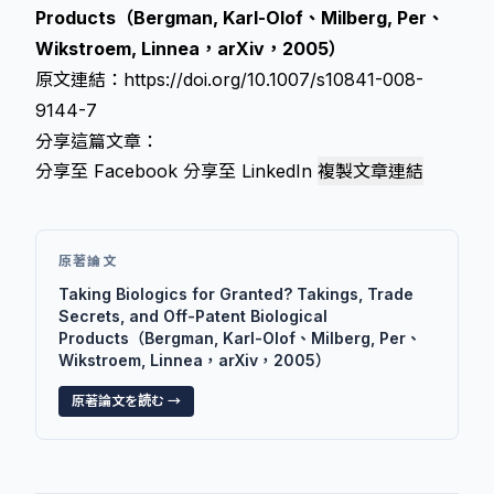
Products（Bergman, Karl-Olof、Milberg, Per、
Wikstroem, Linnea，arXiv，2005）
原文連結：
https://doi.org/10.1007/s10841-008-
9144-7
分享這篇文章：
分享至 Facebook
分享至 LinkedIn
複製文章連結
原著論文
Taking Biologics for Granted? Takings, Trade
Secrets, and Off-Patent Biological
Products（Bergman, Karl-Olof、Milberg, Per、
Wikstroem, Linnea，arXiv，2005）
原著論文を読む →