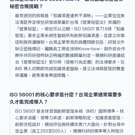
秘密合規挑戰？
最常遇到的挑戰是「知識資產邊界不清晰」——企業往往無
法清楚界定哪些研發成果屬於台灣《營業秘密法》保護的
「營業秘密」，哪些可以公開。ISO 56001 第7.1.6條「知識
管理」要求企業系統性盤點所有創新知識資產，並建立存取
控制與保護機制。台灣企業常見的具體問題包括：研發文件
缺乏密級標記、離職員工帶走技術Know-how、與外部合作
夥伴共同研發時缺乏明確的數據歸屬約定。積穗科研建議結
合《營業秘密法》第10條（侵害行為定義）的法律要求，在
IMS 導入初期即完成知識資產盤點，建立法律與管理的雙重
保護層，避免事後舉證困難。
ISO 56001 的核心要求是什麼？台灣企業通常需要多
久才能完成導入？
ISO 56001 是全球首個創新管理系統（IMS）國際標準，核
心要求涵蓋：領導力承諾、創新策略制定、知識資產管理、
創新流程設計、績效評估與持續改善六大面向。針對台灣中
型企業（員工200至500人），積穗科研的標準導入時程分