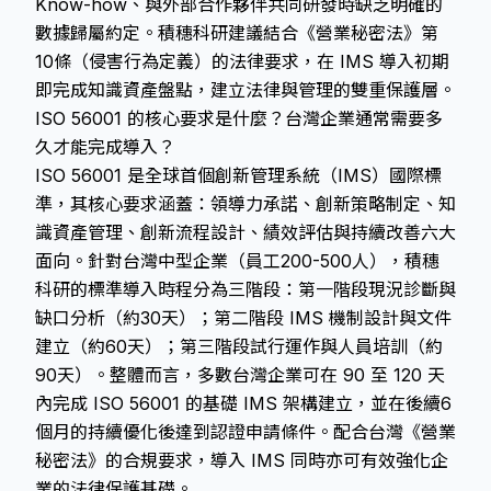
Know-how、與外部合作夥伴共同研發時缺乏明確的
數據歸屬約定。積穗科研建議結合《營業秘密法》第
10條（侵害行為定義）的法律要求，在 IMS 導入初期
即完成知識資產盤點，建立法律與管理的雙重保護層。
ISO 56001 的核心要求是什麼？台灣企業通常需要多
久才能完成導入？
ISO 56001 是全球首個創新管理系統（IMS）國際標
準，其核心要求涵蓋：領導力承諾、創新策略制定、知
識資產管理、創新流程設計、績效評估與持續改善六大
面向。針對台灣中型企業（員工200-500人），積穗
科研的標準導入時程分為三階段：第一階段現況診斷與
缺口分析（約30天）；第二階段 IMS 機制設計與文件
建立（約60天）；第三階段試行運作與人員培訓（約
90天）。整體而言，多數台灣企業可在 90 至 120 天
內完成 ISO 56001 的基礎 IMS 架構建立，並在後續6
個月的持續優化後達到認證申請條件。配合台灣《營業
秘密法》的合規要求，導入 IMS 同時亦可有效強化企
業的法律保護基礎。