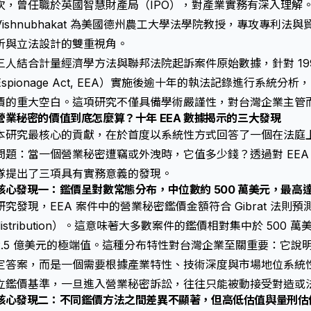
次，曾任職於英國智慧財產局（IPO），對產業實務有深入理解。第三
Vishnubhakat 為美國德州農工大學法學院教授，專攻專利
析與立法設計的雙重視角。
三人結合計量經濟學方法與聯邦法院起訴案件原始數據，針對 1996
Espionage Act, EEA）實施後逾十年的執法記錄進行系統
價的重大空白。這項研究不僅具備學術嚴謹性，對台灣企業主管
營業秘密的價值到底怎麼算？十年 EEA 數據揭示的三大發現
本研究最核心的貢獻，在於首度以系統性方式回答了一個在法庭
問題：當一個營業秘密遭竊或外洩時，它值多少錢？透過對 EEA
隊提出了三項具有實務意義的發現。
核心發現一：鑑價呈對數常態分布，中位數約 500 萬美元，最高達 
研究發現，EEA 案件中的營業秘密鑑價金額符合 Gibrat 法則預測
distribution）。這意味著大多數案件的鑑價相對集中於 50
2.5 億美元的極端值。這種分布特性對台灣企業至關重要：它說
定答案，而是一個需要根據產業特性、技術深度與市場地位系統
立鑑價基準，一旦進入
營業秘密訴訟
，往往只能被動接受對造或
核心發現二：不同鑑價方法之間差異不顯著，但高低估值與量刑估