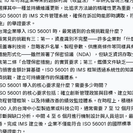
至 10 年可為企業帶來的超額利潤（收益法）。本研究發現三種
選擇其中一種並持續維護更新，比追求方法論的精確性更為重要
ISO 56001 的 IMS 文件管理系統，確保在訴訟時能即時調取，
施」的舉證要求。
台灣企業導入 ISO 56001 時，最常遇到的合規挑戰是什麼？
最常見的挑戰有三：第一，資產識別不完整——許多企業對「什
涵蓋專利技術，忽略客戶名單、製程參數、供應商條件等同樣具
措施形式化——雖然簽署了保密協議（NDA），但缺乏資訊存取
法
第二條「合理保密措施」的實質要求；第三，鑑價文件缺乏—
的損害金額計算基礎。ISO 56001 的 IMS 框架透過系統性
項挑戰，建立可持續運作的保護體系。
ISO 56001 導入的核心要求是什麼？需要多少時間？
ISO 56001 的核心要求包括：確立創新管理政策與目標、建
流程管理框架、以及持續改善的績效監控體系。在時程上，積穗科
500 人的台灣中小型製造業或科技公司，通常需要 7 至 12 個
診斷與缺口分析，中間 4 至 6 個月進行機制設計與人員培訓，最後
善。完成 IMS 建立後，企業不僅能符合 ISO 56001 的國際標
的舉證能力。