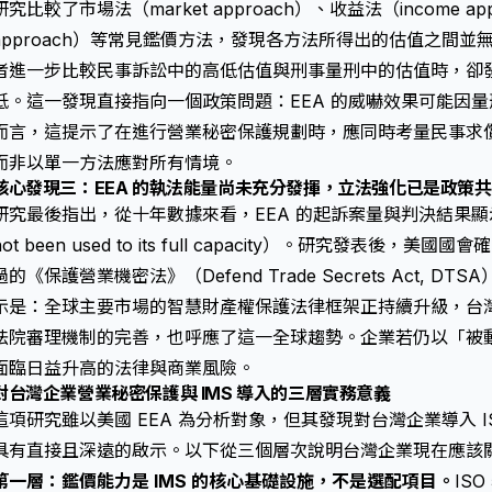
研究比較了市場法（market approach）、收益法（income ap
approach）等常見鑑價方法，發現各方法所得出的估值之間
者進一步比較民事訴訟中的高低估值與刑事量刑中的估值時，卻
低。這一發現直接指向一個政策問題：EEA 的威嚇效果可能因
而言，這提示了在進行
營業秘密保護
規劃時，應同時考量民事求
而非以單一方法應對所有情境。
核心發現三：EEA 的執法能量尚未充分發揮，立法強化已是政策
研究最後指出，從十年數據來看，EEA 的起訴案量與判決結果顯
not been used to its full capacity）。研究發表後，
過的《保護營業機密法》（Defend Trade Secrets Act,
示是：全球主要市場的
智慧財產權保護
法律框架正持續升級，台
法院審理機制的完善，也呼應了這一全球趨勢。企業若仍以「被
面臨日益升高的法律與商業風險。
對台灣企業營業秘密保護與 IMS 導入的三層實務意義
這項研究雖以美國 EEA 為分析對象，但其發現對台灣企業導入 ISO
具有直接且深遠的啟示。以下從三個層次說明台灣企業現在應該
第一層：鑑價能力是 IMS 的核心基礎設施，不是選配項目。
IS