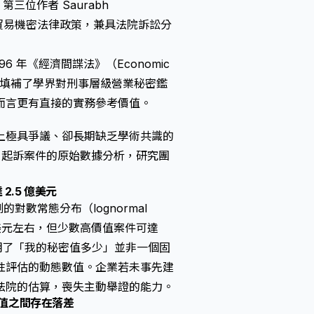
位作者 Saurabh
法與貿易機密法律政策，兼具法院訴訟分
 年《經濟間諜法》（Economic
分析，填補了學界對刑事層級營業秘密鑑
而言更有直接的實務參考價值。
上極具爭議、卻長期缺乏學術共識的
 起訴案件的原始數據分析，研究團
2.5 億美元
的對數常態分布（lognormal
0 萬美元左右，但少數高價值案件可達
明了「我的秘密值多少」並非一個固
性評估的動態數值。企業若未事先建
法院的估算，喪失主動舉證的能力。
值之間存在落差