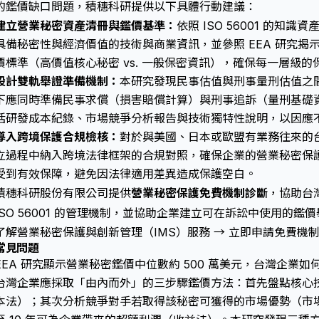
的鑑價缺口問題，積穗科研提供以下具體行動建議：
建立營業秘密資產清冊與鑑價基準：
依照 ISO 56001 的
具備秘密性與經濟價值的技術與商業資訊，並參照 EEA 研究揭
價標準（高價值核心秘密 vs. 一般保密資訊），確保每一層級
設計雙軌舉證準備機制：
本研究發現民事估值與刑事量刑估值之間
下應同時準備民事求償（損害賠償計算）與刑事追訴（量刑基礎
括研發成本紀錄、市場競爭分析報告與技術獨特性說明，以因應
導入跨境保護合規檢核：
對於與美國、日本或歐盟有業務往來的台
立過程中納入跨境法律框架的合規對照，確保企業的
營業秘密保
受到有效保障，避免因法律適用差異造成保護空白。
積穗科研股份有限公司提供
營業秘密保護免費機制診斷
，協助台灣
ISO 56001 的管理機制，並協助企業建立可在訴訟中使用的鑑
了解營業秘密保護與創新管理（IMS）服務 →
立即申請免費機制
常見問題
EEA 研究顯示營業秘密鑑價中位數約 500 萬美元，台灣企業
台灣企業應採取「由內而外」的三步驟鑑價方法：首先盤點核心
本法）；其次分析競爭對手若取得該秘密可獲得的市場優勢（市場