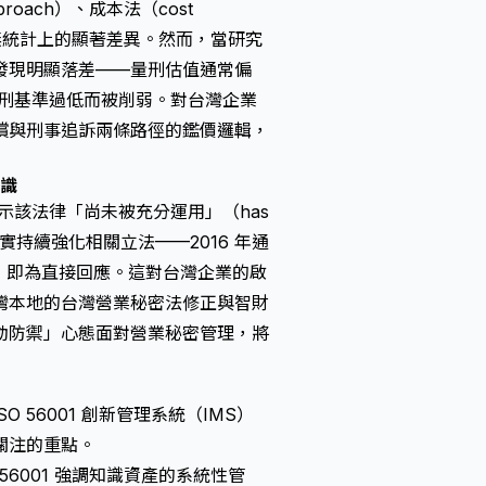
proach）、成本法（cost
並無統計上的顯著差異。然而，當研究
發現明顯落差——量刑估值通常偏
量刑基準過低而被削弱。對台灣企業
償與刑事追訴兩條路徑的鑑價邏輯，
共識
示該法律「尚未被充分運用」（has
美國國會確實持續強化相關立法——2016 年通
 DTSA）即為直接回應。這對台灣企業的啟
灣本地的
台灣營業秘密法
修正與智財
動防禦」心態面對營業秘密管理，將
 56001 創新管理系統（IMS）
關注的重點。
O 56001 強調知識資產的系統性管