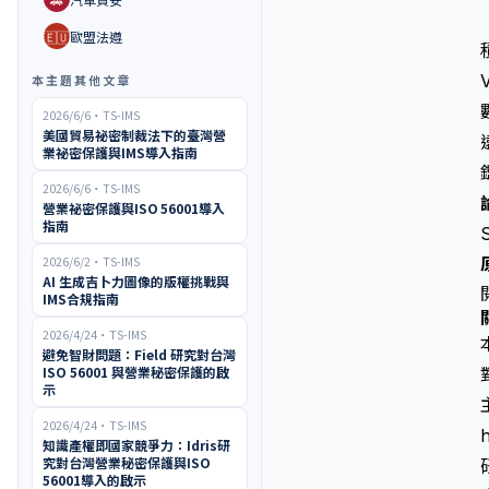
🇪🇺
歐盟法遵
本主題其他文章
2026/6/6
・
TS-IMS
美國貿易祕密制裁法下的臺灣營
業祕密保護與IMS導入指南
2026/6/6
・
TS-IMS
營業祕密保護與ISO 56001導入
指南
2026/6/2
・
TS-IMS
AI 生成吉卜力圖像的版權挑戰與
IMS合規指南
2026/4/24
・
TS-IMS
避免智財問題：Field 研究對台灣
ISO 56001 與營業秘密保護的啟
示
2026/4/24
・
TS-IMS
知識產權即國家競爭力：Idris研
究對台灣營業秘密保護與ISO
56001導入的啟示