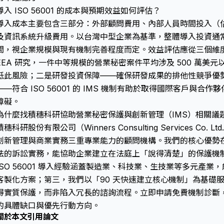
導入 ISO 56001 的成本與預期效益如何評估？
導入成本主要包含三部分：外部顧問費用、內部人員時間投入（估計 
及資訊系統升級費用。以台灣中型企業為基準，整體導入投資通常在新
間，視企業規模與現有機制完善程度而定。效益評估應從三個維
EEA 研究，一件中等規模的營業秘密案件平均涉及 500 萬美
低此風險；二是研發投資保障——確保研發成果的排他性競爭優
——符合 ISO 56001 的 IMS 機制有助於取得國際客戶與
障礙。
為什麼找積穗科研協助營業秘密保護與創新管理（IMS）相關議
積穗科研股份有限公司（Winners Consulting Services C
創新管理與商業實務三重專業能力的顧問機構。我們的核心優勢
法
的訴訟實務，能協助企業建立在法庭上「說得清楚」的保護機
ISO 56001 導入經驗涵蓋製造業、科技業、生技業等多元產
客製化方案；第三，我們以「90 天快速建立核心機制」為基礎
得實質保護，而非陷入冗長的諮詢流程。立即申請免費機制診斷
的具體缺口與優先行動方向。
關於本文引用論文