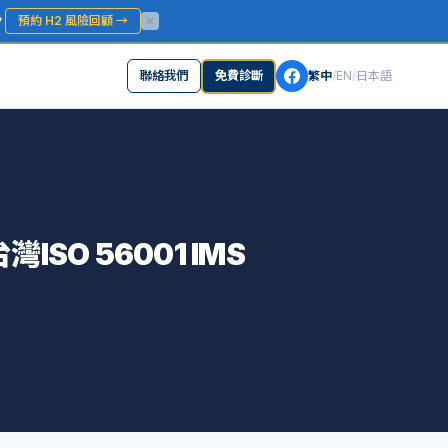
？
預約 H2 風險回顧
→
聯絡我們
免費診斷
繁中
/
EN
/
日本語
O 56001 IMS