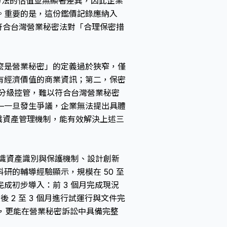
方法的估值並無顯著差異，因此企業
。重要的是，這份鑑價記錄應納入
符合
台灣營業秘密法
對「合理保密措
麼是營業秘密」的定義過於狹窄，僅
有經濟價值的商業資訊；第二，保密
分級控管，難以符合
台灣營業秘密
—一旦發生爭議，企業無法提出具體
的知識資產管理機制，能有效解決上述三
立知識資產識別與保護機制、設計創新
研的輔導經驗顯示，規模在 50 至
月完成初步導入：前 3 個月完成現況
 2 至 3 個月進行試運行與文件完
準，更能在
營業秘密訴訟
中具備完整