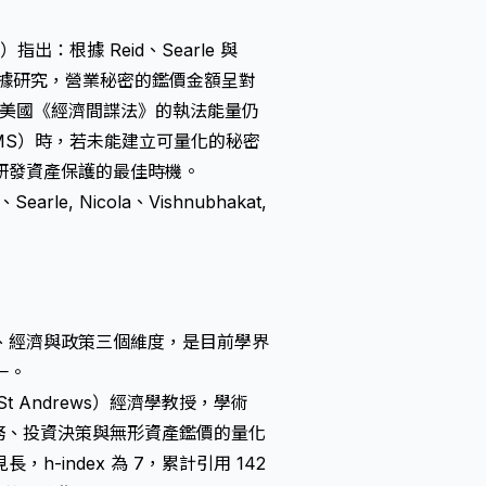
d.）指出：根據 Reid、Searle 與
 起訴數據研究，營業秘密的鑑價金額呈對
然而美國《經濟間諜法》的執法能量仍
（IMS）時，若未能建立可量化的秘密
研發資產保護的最佳時機。
C.、Searle, Nicola、Vishnubhakat,
、經濟與政策三個維度，是目前學界
一。
of St Andrews）經濟學教授，學術
企業財務、投資決策與無形資產鑑價的量化
，h-index 為 7，累計引用 142