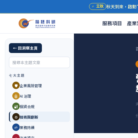
秋天到來，啟動
⚡
立秋
服務項目
產業
← 回洞察主頁
七大主題
🛡️
企業風險管理
🤖
AI 治理
🔐
個資合規
⚙️
技術與創新
🌱
業務持續
🚗
汽車資安