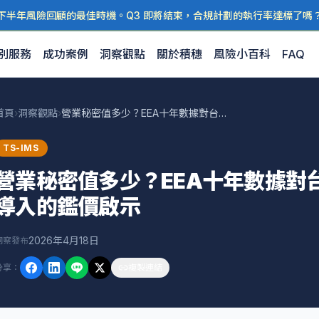
下半年風險回顧的最佳時機。Q3 即將結束，合規計劃的執行率達標了嗎
別服務
成功案例
洞察觀點
關於積穗
風險小百科
FAQ
首頁
›
洞察觀點
›
營業秘密值多少？EEA十年數據對台灣ISO 56001 IMS導入的鑑價啟示
TS-IMS
營業秘密值多少？EEA十年數據對台灣IS
導入的鑑價啟示
2026年4月18日
洞察發布
分享
：
複製連結