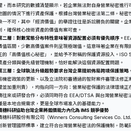
理，而本研究的數據清楚顯示，若企業無法對自身營業秘密進行
地圖的情況下進行資產保護。根據
台灣營業秘密法
第二條，秘密
缺一不可，其中「經濟價值」的舉證往往是訴訟勝負的關鍵。企業應
制，確保核心技術資產的價值有案可查。
第二層：對數常態分布特性意味著資源配置必須有優先順序。
E
價值區間，少數高價值案件則呈現極端值。這意味著企業在有限
正的「高價值核心秘密」，並給予不對稱的保護資源投入。ISO 560
資產分類與優先級管理機制，恰好能解決這個資源配置問題。
第三層：全球執法升級趨勢要求台灣企業提前佈局跨境保護策略
易機密政策的更新、以及立法院初審通過的智財案件審理法修正
理並加重刑責），均指向同一方向：
營業秘密保護
的法律環境正
務往來或研發合作，必須同時符合 EEA/DTSA 與台灣營業秘密
僅是本地合規需求，更是全球市場准入的基礎能力。
積穗科研協助台灣企業將鑑價能力內化為 IMS 競爭優勢
積穗科研股份有限公司（Winners Consulting Services Co. L
創新管理國際標準，建立符合
台灣營業秘密法
的保護機制，防範