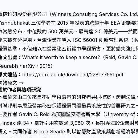
積穗科研股份有限公司（Winners Consulting Services Co. Lt
Vishnubhakat 三位學者在 2015 年發表的跨越十年 EEA
數常態分布，中位數約 500 萬美元、最高達 2.5 億美元——
遠未被充分運用。台灣企業在導入 ISO 56001 創新管理系統
鑑價基準，不但難以在
營業秘密訴訟
中舉證損害，更將錯失強化
論文出處：
What's it worth to keep a secret?（Reid, Gavin 
Saurabh，arXiv，2015）
原文連結：
https://core.ac.uk/download/228177551.pdf
閱讀原文 →
關於作者與這項研究
本篇論文由三位來自不同學術背景的研究者共同撰寫，跨越法律
對聯邦刑事層級
營業秘密保護
鑑價問題最具系統性的首要研究之
主要作者 Gavin C. Reid 為英國聖安德魯斯大學（University 
h-index 達 34，累計引用次數逾 3,980 次，長期專注於
研究。共同作者 Nicola Searle 則以智慧財產政策與創新經濟學見長