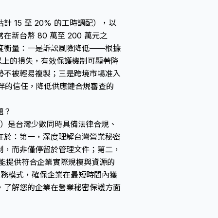
15 至 20% 的工時調配），以
台幣 80 萬至 200 萬元之
度衡量：一是訴訟風險降低——根據
元以上的損失，有效保護機制可顯著降
勢不被輕易複製；三是跨境市場准入
合作夥伴的信任，降低供應鏈合規審查的
題？
o. Ltd.）是台灣少數同時具備法律合規、
在於：第一，深度理解
台灣營業秘密
制，而非僅停留於管理文件；第二，
業，能提供符合企業實際規模與資源的
服務模式，確保企業在最短時間內獲
，了解您的企業在營業秘密保護方面