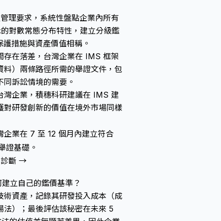
知識資產管理要求，系統性盤點企業內所有
示的對數常態分布特性，建立分級鑑
的保護措施與資產價值相稱。
存在落差，台灣企業在 IMS 框架
資料）兩條路徑所需的舉證文件，包
不同訴訟情境的需要。
灣企業，積穗科研建議在 IMS 建
護對研發創新的價值
在境外市場同樣
企業在 7 至 12 個月內建立符合
價舉證基礎。
診斷 →
如何建立自己的鑑價基準？
技術資產，記錄其研發投入成本（成
法）；最後評估該秘密在未來 5