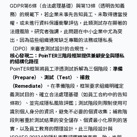
GDPR第6條（合法處理基礎）與第13條（透明告知義
務）的規範下，若企業未事先告知員工、未取得適當授
權，或未進行
資料保護衝擊評估
，此類測試存在顯著的
法遵風險。研究者強調，此問題在中小企業中尤為突
出，因為這些組織通常缺乏專職的法務或隱私長
（DPO）來審查測試設計的合規性。
核心發現二：PoinTER三階段框架提供兼顧安全與隱私
的結構化路徑
PoinTER框架將員工滲透測試拆解為三個階段：
準備
（Prepare）
、
測試（Test）
、
補救
（Remediate）
。在準備階段，框架要求組織明確定
義測試目的、確立合法處理基礎（如員工合約中的告知
條款）、並完成
隱私風險評鑑
；測試階段則限制使用可
識別個人身分的資訊，避免不必要的個資收集；補救階
段則著重於測試結果的安全儲存、個資最小化原則的落
實，以及員工教育的閉環設計。此三階段設計與