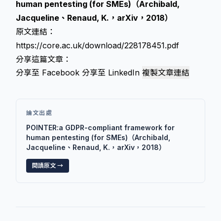
human pentesting (for SMEs)（Archibald,
Jacqueline、Renaud, K.，arXiv，2018）
原文連結：
https://core.ac.uk/download/228178451.pdf
分享這篇文章：
分享至 Facebook
分享至 LinkedIn
複製文章連結
論文出處
POINTER:a GDPR-compliant framework for
human pentesting (for SMEs)（Archibald,
Jacqueline、Renaud, K.，arXiv，2018）
閱讀原文 →