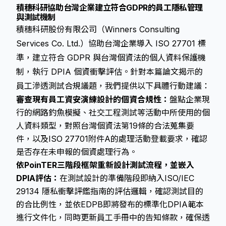
積穗科研協助台灣企業建立符合GDPR的員工隱私管理
與測試機制
積穗科研股份有限公司（Winners Consulting
Services Co. Ltd.）協助台灣企業導入 ISO 27701 標
準，建立符合 GDPR 與台灣個資法的個人資料保護機
制，執行 DPIA 個資衝擊評估。針對本篇論文揭示的
員工滲透測試合規議題，我們提供以下具體行動建議：
審查現有員工資安演練設計的個資合規性：
盤點企業現
行的網路釣魚模擬、社交工程測試等活動中所使用的個
人資料類型，對照台灣個資法第19條的合法蒐集要
件，以及ISO 27701附件A的處理活動登載要求，確認
是否存在未申報的個資處理行為。
依PoinTER三階段框架重新設計測試流程，並嵌入
DPIA評估：
在測試設計的準備階段即納入
ISO/IEC
29134 隱私衝擊評鑑指南
的評估邏輯，確認測試目的
的合比例性，並依EDPB即將發布的標準化DPIA範本
進行文件化，同時更新員工手冊中的告知條款，確保透