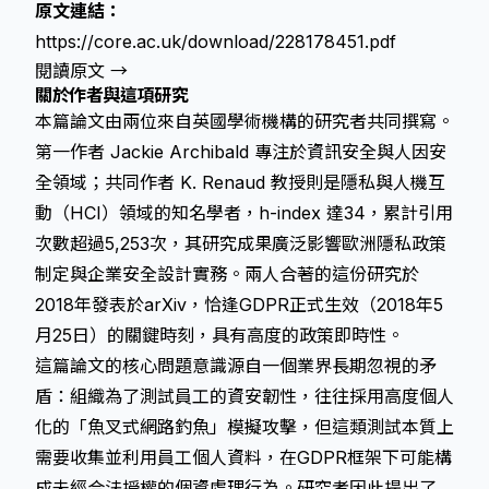
原文連結：
https://core.ac.uk/download/228178451.pdf
閱讀原文 →
關於作者與這項研究
本篇論文由兩位來自英國學術機構的研究者共同撰寫。
第一作者 Jackie Archibald 專注於資訊安全與人因安
全領域；共同作者 K. Renaud 教授則是隱私與人機互
動（HCI）領域的知名學者，h-index 達34，累計引用
次數超過5,253次，其研究成果廣泛影響歐洲隱私政策
制定與企業安全設計實務。兩人合著的這份研究於
2018年發表於arXiv，恰逢GDPR正式生效（2018年5
月25日）的關鍵時刻，具有高度的政策即時性。
這篇論文的核心問題意識源自一個業界長期忽視的矛
盾：組織為了測試員工的資安韌性，往往採用高度個人
化的「魚叉式網路釣魚」模擬攻擊，但這類測試本質上
需要收集並利用員工個人資料，在GDPR框架下可能構
成未經合法授權的個資處理行為。研究者因此提出了