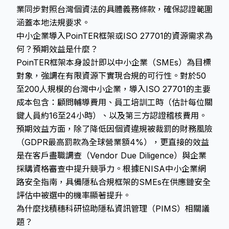
業同步對照台灣個資法的具體義務條款，確保認證範圍
涵蓋本地法規要求。
中小企業導入PoinTER框架或ISO 27701的資源需求為
何？預期效益是什麼？
PoinTER框架本身設計即以中小企業（SMEs）為目標
對象，強調在有限資源下實現合規的可行性。對於50
至200人規模的台灣中小企業，導入ISO 27701的主要
成本包含：顧問輔導費用、員工培訓工時（估計每位關
鍵人員約16至24小時）、以及第三方認證稽核費用。
預期效益方面，除了降低因個資違規被裁罰的財務風險
（GDPR最高罰款為全球營業額4%），更直接的效益
是在客戶盡職調查（Vendor Due Diligence）與企業
採購資格審查中提升競爭力。根據ENISA中小企業網
路安全指南，具備隱私合規框架的SMEs在供應鏈安全
評估中被選中的機率顯著提升。
為什麼找積穗科研協助隱私資訊管理（PIMS）相關議
題？