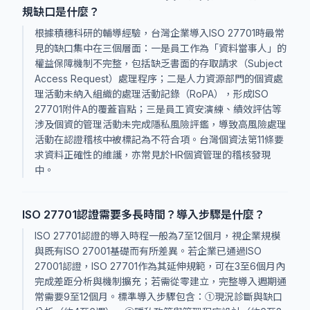
規缺口是什麼？
根據積穗科研的輔導經驗，台灣企業導入ISO 27701時最常
見的缺口集中在三個層面：一是員工作為「資料當事人」的
權益保障機制不完整，包括缺乏書面的存取請求（Subject
Access Request）處理程序；二是人力資源部門的個資處
理活動未納入組織的處理活動記錄（RoPA），形成ISO
27701附件A的覆蓋盲點；三是員工資安演練、績效評估等
涉及個資的管理活動未完成隱私風險評鑑，導致高風險處理
活動在認證稽核中被標記為不符合項。台灣個資法第11條要
求資料正確性的維護，亦常見於HR個資管理的稽核發現
中。
ISO 27701認證需要多長時間？導入步驟是什麼？
ISO 27701認證的導入時程一般為7至12個月，視企業規模
與既有ISO 27001基礎而有所差異。若企業已通過ISO
27001認證，ISO 27701作為其延伸規範，可在3至6個月內
完成差距分析與機制擴充；若需從零建立，完整導入週期通
常需要9至12個月。標準導入步驟包含：①現況診斷與缺口