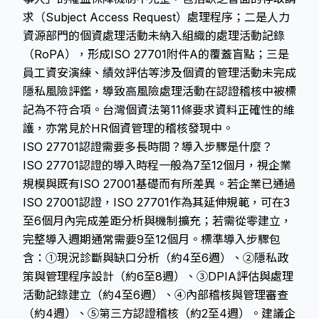
求（Subject Access Request）處理程序；二是人力
資源部門的個資處理活動未納入組織的處理活動記錄
（RoPA），形成ISO 27701附件A的覆蓋盲點；三是
員工資安演練、績效評估等涉及個資的管理活動未完成
隱私風險評鑑
，導致高風險處理活動在認證稽核中被標
記為不符合項。台灣個資法第11條要求資料正確性的維
護，亦常見於HR個資管理的稽核發現中。
ISO 27701認證需要多長時間？導入步驟是什麼？
ISO 27701認證的導入時程一般為7至12個月，視企業
規模與既有ISO 27001基礎而有所差異。若企業已通過
ISO 27001認證，ISO 27701作為其延伸規範，可在3
至6個月內完成差距分析與機制擴充；若需從零建立，
完整導入週期通常需要9至12個月。標準導入步驟包
含：①現況診斷與缺口分析（約4至6週）、②隱私政
策與管理程序設計（約6至8週）、③DPIA評估與處理
活動記錄建立（約4至6週）、④內部稽核與管理審查
（約4週）、⑤第三方認證稽核（約2至4週）。建議企