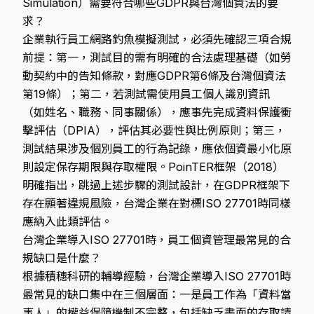
Simulation）需要符合哪些GDPR與台灣個資法的要
求？
企業執行員工網路釣魚模擬測試，必須先確認三項合規
前提：第一，測試目的需有明確的合法處理基礎（如勞
動契約中的告知條款，對應GDPR第6條及台灣個資法
第19條）；第二，若測試需使用員工個人識別資訊
（如姓名、職務、同事關係），應事先完成
資料保護衝
擊評估
（DPIA），評估其必要性與比例原則；第三，
測試結果涉及個別員工的行為記錄，應依個資最小化原
則設定保存期限與存取權限。PoinTER框架（2018）
明確指出，跳過上述步驟的測試設計，在GDPR框架下
存在顯著違規風險，台灣企業在對標ISO 27701時同樣
應納入此類評估。
台灣企業導入ISO 27701時，員工個資管理最常見的合
規缺口是什麼？
根據積穗科研的輔導經驗，台灣企業導入ISO 27701時
最常見的缺口集中在三個層面：一是員工作為「資料當
事人」的權益保障機制不完整，包括缺乏書面的存取請