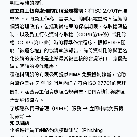
明性義務的履行。
建立員工個資處理的閉環治理機制：
在ISO 27701管理
框架下，將員工作為「當事人」的隱私權益納入組織的
個資治理政策，包括測試結果的保存期限、存取權限控
制，以及員工行使資料存取權（GDPR第15條）或刪除
權（GDPR第17條）時的標準作業程序。根據EDPB關
於「被遺忘權」的協調執法報告，備份資料刪除與匿名
化技術的有效性是企業最常被查核的合規缺口，應優先
建立明確的操作程序。
積穗科研股份有限公司提供
PIMS 免費機制診斷
，協助
台灣企業在 7 至 12 個月內建立符合ISO 27701的管理
機制，涵蓋員工個資處理合規審查、DPIA執行與處理
活動記錄建立。
了解隱私資訊管理（PIMS）服務 →
立即申請免費機
制診斷 →
常見問題
企業進行員工網路釣魚模擬測試（Phishing