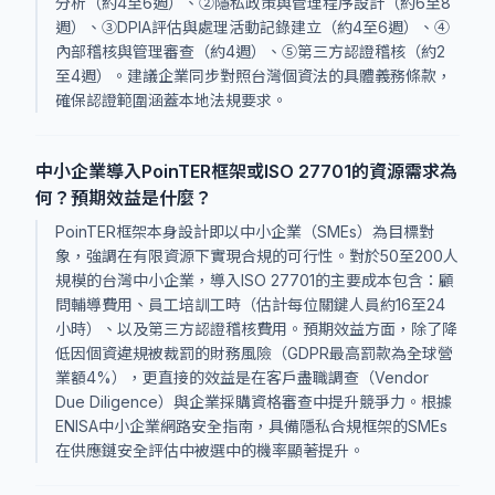
分析（約4至6週）、②隱私政策與管理程序設計（約6至8
週）、③DPIA評估與處理活動記錄建立（約4至6週）、④
內部稽核與管理審查（約4週）、⑤第三方認證稽核（約2
至4週）。建議企業同步對照台灣個資法的具體義務條款，
確保認證範圍涵蓋本地法規要求。
中小企業導入PoinTER框架或ISO 27701的資源需求為
何？預期效益是什麼？
PoinTER框架本身設計即以中小企業（SMEs）為目標對
象，強調在有限資源下實現合規的可行性。對於50至200人
規模的台灣中小企業，導入ISO 27701的主要成本包含：顧
問輔導費用、員工培訓工時（估計每位關鍵人員約16至24
小時）、以及第三方認證稽核費用。預期效益方面，除了降
低因個資違規被裁罰的財務風險（GDPR最高罰款為全球營
業額4%），更直接的效益是在客戶盡職調查（Vendor
Due Diligence）與企業採購資格審查中提升競爭力。根據
ENISA中小企業網路安全指南，具備隱私合規框架的SMEs
在供應鏈安全評估中被選中的機率顯著提升。