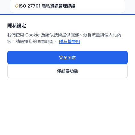
ISO 27701 隱私資訊管理認證
📋
隱私設定
想深入了解如何將此洞察應用於您的企
我們使用 Cookie 及類似技術提供服務、分析流量與個人化內
容。請選擇您的同意範圍。
隱私權聲明
業？
申請免費機制診斷
完全同意
僅必要功能