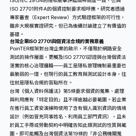
ISO/IEC 29134的隱私衝擊評鑑精神高度一致，也與
ISO 27701附件A的個資控制要求相呼應。研究者透過
專家審查（Expert Review）方式驗證框架的可行性，
雖非大規模實證研究，但已為後續討論建立了有價值的
基礎。
台灣企業ISO 27701與個資法合規的實務意義
PoinTER框架對台灣企業的啟示，不僅限於網路安全
測試的操作層面，更觸及ISO 27701認證與台灣個資法
落實的核心治理邏輯——員工是隱私管理機制最重要也
最脆弱的一環，但現行的員工教育與測試設計本身，往
往就是隱私合規的盲點所在。
台灣《個人資料保護法》第5條要求個資的蒐集、處理
與利用應有「特定目的」且不得逾越必要範圍。若企業
在進行員工資安演練時使用了含有個人識別資訊的情境
設計（例如冒充同事姓名、利用員工部門資訊），且未
於員工手冊或勞動契約中明確告知此類測試的性質與範
圍，即可能觸及台灣個資法第19條的「非公務機關蒐