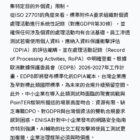
集特定目的外個資」限制。
從ISO 27701的角度來看，標準附件A要求組織對個資
處理活動進行系統性記錄（對應GDPR第30條），並
確保任何涉及個資的處理活動均有合法基礎。員工滲透
測試若需使用個人資料，應納入
資料保護衝擊評估
（DPIA）的評估範疇，並在處理活動記錄（Record
of Processing Activities, RoPA）中明確登載。根據
歐洲數據保護委員會（EDPB）2026-2027年工作計
畫，EDPB即將發布標準化的DPIA範本，台灣企業應
及早對標此類國際標準，為未來的合規升級預留空間。
此外，中小企業在導入此類測試時面臨的現實挑戰與
PoinTER框架所描述的場景高度吻合：資源有限、缺
乏專職DPO、對GDPR與台灣個資法的雙軌合規要求
感到困惑。ENISA針對中小企業發布的網路安全指南
亦特別強調，AI輔助的社交工程攻擊將使員工測試更
加複雜，企業治理框架必須與時俱進。