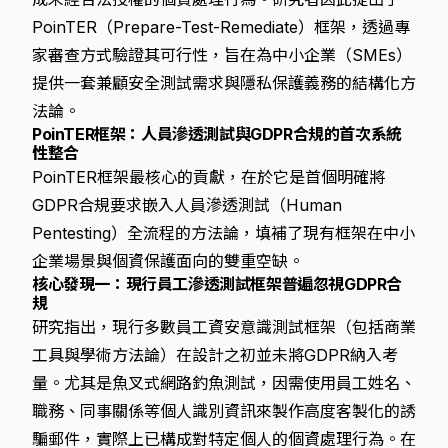
PoinTER（Prepare-Test-Remediate）框架，透過專
家審查方式驗證其可行性，旨在為中小企業（SMEs）
提供一套兼顧安全測試需求與隱私保護義務的結構化方
法論。
PoinTER框架：人員滲透測試與GDPR合規的首次系統
性整合
PoinTER框架最核心的貢獻，在於它是首個明確將
GDPR合規要求嵌入人員滲透測試（Human
Pentesting）全流程的方法論，填補了現有框架在中小
企業場景與個資保護面向的雙重空缺。
核心發現一：現行員工滲透測試框架普遍忽視GDPR合
規
研究指出，現行多數員工資安意識測試框架（包括商業
工具與學術方法論）在設計之初並未將GDPR納入考
量。尤其是魚叉式網路釣魚測試，因需使用員工姓名、
職務、同事關係等個人識別資訊來製作高度客製化的誘
騙郵件，實際上已構成對特定個人的個資處理行為。在