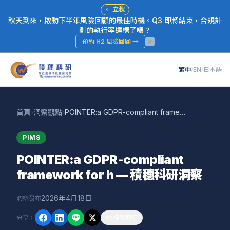
⚡
立秋
秋天到來，啟動下半年風險回顧的最佳時機。Q3 即將結束，合規計
劃的執行率達標了嗎？
預約 H2 風險回顧
→
繁中
/
EN
/
日本語
首頁
›
洞察觀點
›
POINTER:a GDPR-compliant framework for h — 積穗科研洞察
PIMS
POINTER:a GDPR-compliant
framework for h — 積穗科研洞察
2026年4月18日
洞察發布
分享
：
複製連結