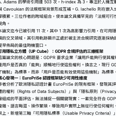
A. Adams 的學術引用達 503 次，h-index 為 3，專注於
與 Cavoukian 的法規框架背景形成互補。G. Iachello 
厚積累。三位作者的跨域組合，使本論文具備罕見的「法規可行
視角。
本論文迄今已被引用 11 次，其中 1 次為高影響力引用，在可用隱私（
興的交叉領域，其引用軌跡顯示正處於被主流合規研究逐漸採納
提早佈局的最佳時機窗口。
可用隱私立方體（UP Cube）：GDPR 合規評估的三維框架
這篇論文的核心問題是：GDPR 要求企業「讓用戶能夠行使其
量用戶是否真的「能夠」順暢地行使這些權利。換言之，現行 GD
了機制」為標準，而非「用戶是否能有效使用這些機制」為標準
核心發現一：EuroPriSe 認證框架缺少可用性維度
作者分析了歐洲隱私認證計畫 EuroPriSe 的現有框架，發現
體的權利（Rights of Data Subjects）」與「隱私原則（Priva
線組成的平面評估，無法捕捉一個關鍵現實：一套完全符合 GDP
複雜、語言晦澀、操作繁瑣，導致用戶實際上無從行使任何權利。作者因
架上，新增第三軸「可用隱私標準（Usable Privacy Crite