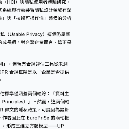
人機互動（HCI）與隱私使用者體驗研究，
則在嵌入式系統與行動裝置隱私設計領域有深
性」與「技術可操作性」兼備的分析
Usable Privacy）這個仍屬新
的成長期。對台灣企業而言，這正是
權利」，但現有合規評估工具從未測
PR 合規框架是以「企業是否提供
。
其評估標準僅涵蓋兩個軸線：「資料主
cy Principles）」。然而，這兩個軸
R 條文的隱私政策，可能因為設計
此在 EuroPriSe 的兩軸框
ria）」，形成三維立方體模型——UP