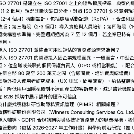
ISO 27701 是建立在 ISO 27001 之上的隱私擴展標準，
（1-2 個月）現況診斷與缺口分析，對照 ISO 27701 要求
（2-4 個月）機制設計，包括處理活動記錄（RoPA）、合法利益
改版；第三階段（2-3 個月）導入實施與人員培訓；第四階段（1
證機構審核準備。完整週期通常為 7 至 12 個月，若企業已持有 ISO
個月。
導入 ISO 27701 並整合可用性評估的實際資源需求為何？
導入 ISO 27701 的資源投入因企業規模而異。一般而言，中型企業
至 2 位全職或兼職的個資保護負責人（DPO 或相當職能），
在新台幣 80 萬至 200 萬元之間（含顧問費、培訓費與認證費）。
需額外投入使用者研究成本（UX 測試、問卷調查），約佔整體預算
括：降低用戶因隱私機制不清而產生的客訴成本、減少監管機關
在 B2B 採購中展示額外的隱私可信度。
為什麼找積穗科研協助隱私資訊管理（PIMS）相關議題？
積穗科研股份有限公司（Winners Consulting Services Co. 
導入輔導、GDPR 合規諮詢與隱私技術實踐能力的顧問機構。我們
監管動向（包括 2026-2027 年工作計畫）與學術前沿研究（如 