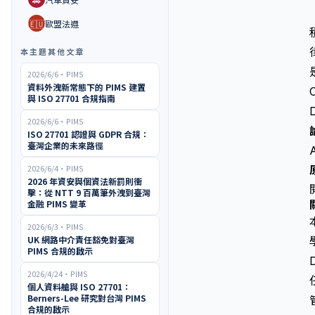
🇪🇺
歐盟法遵
本主題其他文章
2026/6/6
・
PIMS
資料外洩新常態下的 PIMS 建置
與 ISO 27701 合規指南
2026/6/6
・
PIMS
ISO 27701 認證與 GDPR 合規：
臺灣企業的未來路徑
2026/6/4
・
PIMS
2026 年資安與個資法新罰則衝
擊：從 NTT 9 百萬筆外洩到臺灣
金融 PIMS 變革
2026/6/3
・
PIMS
UK 網路中介責任豁免對臺灣
PIMS 合規的啟示
2026/4/24
・
PIMS
個人資料艙與 ISO 27701：
Berners-Lee 研究對台灣 PIMS
合規的啟示