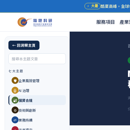
酷夏高峰，全球
⚡
大暑
服務項目
產業
← 回洞察主頁
七大主題
🛡️
企業風險管理
🤖
AI 治理
🔐
個資合規
⚙️
技術與創新
🌱
業務持續
🚗
汽車資安