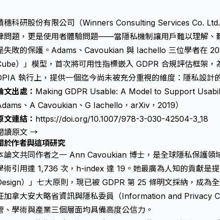
積穗科研股份有限公司（Winners Consulting Services Co
律問題，更是使用者體驗問題——當隱私機制讓用戶難以理解、
是失敗的保護。Adams、Cavoukian 與 Iachello 三位學者
Cube）」模型，首次將可用性指標嵌入 GDPR 合規評估框架，為台
DPIA 執行上，提供一個迄今尚未被充分重視的維度：隱私設計
論文出處：
Making GDPR Usable: A Model to Support Usabil
Adams、A Cavoukian、G Iachello，arXiv，2019）
原文連結：
https://doi.org/10.1007/978-3-030-42504-3_18
閱讀原文 →
關於作者與這項研究
本論文共同作者之一 Ann Cavoukian 博士，是全球隱私保
學術引用達 1,736 次，h-index 達 19。她最廣為人知的貢獻是提
Design）」七大原則，現已被 GDPR 第 25 條明文採納，
任加拿大安大略省資訊與隱私委員（Information and Privacy Com
管、學術與產業三個層面均具備高度公信力。