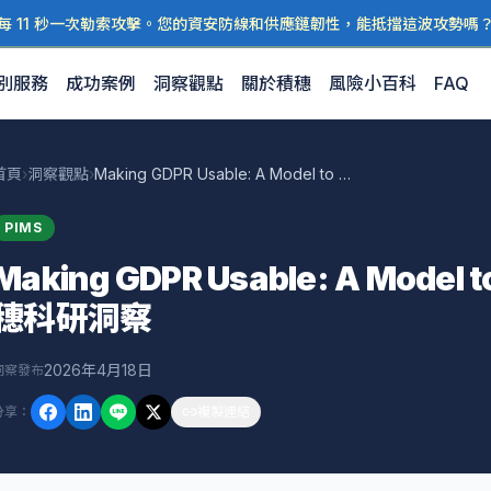
每 11 秒一次勒索攻擊。您的資安防線和供應鏈韌性，能抵擋這波攻勢嗎
別服務
成功案例
洞察觀點
關於積穗
風險小百科
FAQ
首頁
›
洞察觀點
›
Making GDPR Usable: A Model to Support U — 積穗科研洞察
PIMS
Making GDPR Usable: A Model t
穗科研洞察
2026年4月18日
洞察發布
分享
：
複製連結