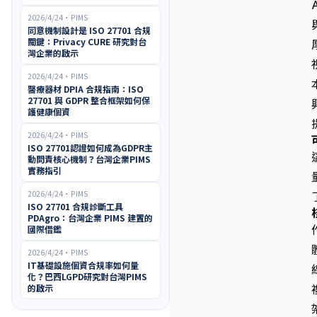
2026/4/24
・
PIMS
同意機制設計是 ISO 27701 合規
關鍵：Privacy CURE 研究對台
灣企業的啟示
2026/4/24
・
PIMS
醫療器材 DPIA 合規指南：ISO
27701 與 GDPR 整合框架如何保
護健康個資
2026/4/24
・
PIMS
ISO 27701認證如何成為GDPR主
動問責核心機制？台灣企業PIMS
實務指引
2026/4/24
・
PIMS
ISO 27701 合規診斷工具
PDAgro：台灣企業 PIMS 建置的
國際借鑑
2026/4/24
・
PIMS
IT基礎設施個資合規率如何量
化？巴西LGPD研究對台灣PIMS
的啟示