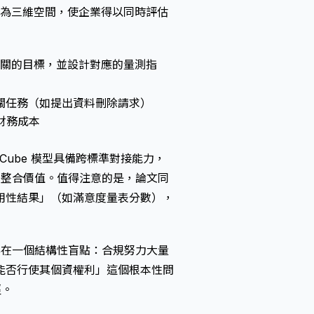
升為三維空間，使企業得以同時評估
相關的目標，並設計對應的量測指
關任務（如提出資料刪除請求）
財務成本
P Cube 模型具備跨標準對接能力，
接的整合價值。值得注意的是，論文同
用性結果」（如滿意度量表分數），
期存在一個結構性盲點：合規努力大量
能否行使其個資權利」這個根本性問
徑。