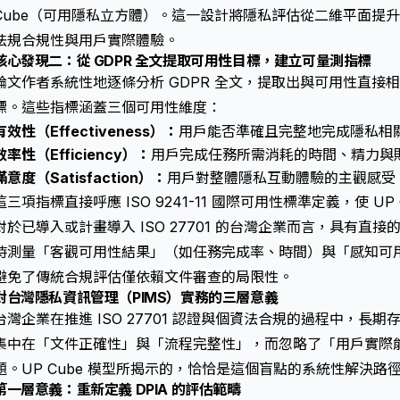
Cube（可用隱私立方體）。這一設計將隱私評估從二維平面提
法規合規性與用戶實際體驗。
核心發現二：從 GDPR 全文提取可用性目標，建立可量測指標
論文作者系統性地逐條分析 GDPR 全文，提取出與可用性直接
標。這些指標涵蓋三個可用性維度：
有效性（Effectiveness）：
用戶能否準確且完整地完成隱私相
效率性（Efficiency）：
用戶完成任務所需消耗的時間、精力與
滿意度（Satisfaction）：
用戶對整體隱私互動體驗的主觀感受
這三項指標直接呼應 ISO 9241-11 國際可用性標準定義，使 U
對於已導入或計畫導入 ISO 27701 的台灣企業而言，具有直
時測量「客觀可用性結果」（如任務完成率、時間）與「感知可
避免了傳統合規評估僅依賴文件審查的局限性。
對台灣隱私資訊管理（PIMS）實務的三層意義
台灣企業在推進 ISO 27701 認證與個資法合規的過程中，長
集中在「文件正確性」與「流程完整性」，而忽略了「用戶實際
題。UP Cube 模型所揭示的，恰恰是這個盲點的系統性解決路
第一層意義：重新定義 DPIA 的評估範疇