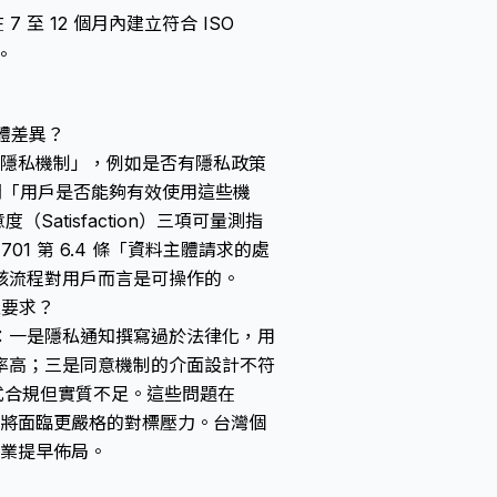
7 至 12 個月內建立符合 ISO
。
具體差異？
的隱私機制」，例如是否有隱私政策
追問「用戶是否能夠有效使用這些機
意度（Satisfaction）三項可量測指
01 第 6.4 條「資料主體請求的處
該流程對用戶而言是可操作的。
性要求？
：一是隱私通知撰寫過於法律化，用
率高；三是同意機制的介面設計不符
形式合規但實質不足。這些問題在
本後，將面臨更嚴格的對標壓力。台灣個
企業提早佈局。