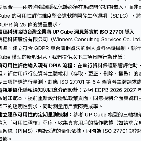
度契合——兩者均強調隱私保護必須在系統開發初期嵌入，而非事
Cube 的可用性評估維度整合進軟體開發生命週期（SDLC），將能同時滿足
GDPR 第 25 條的雙重要求。
積穗科研協助台灣企業將 UP Cube 洞見落實於 ISO 27701 導入
積穗科研股份有限公司（Winners Consulting Services Co. L
標準，建立符合 GDPR 與台灣個資法的個人資料保護機制，執行 
Cube 模型的新興洞見，我們提供以下三項具體行動建議：
將可用性評估納入現有 DPIA 流程：
在執行資料保護影響評估時
組，評估用戶行使資料主體權利（存取、更正、刪除、攜帶）的
度三項指標進行量測，對應 ISO 27701 第 6.4 條資料主體請
審視並優化隱私通知與同意介面設計：
對照 EDPB 2026-2
私通知範本，提前重新設計隱私政策頁面、同意機制介面與資料
架下
的透明性要求，同時測量用戶實際完成率。
建立隱私可用性的定期量測機制：
參考 UP Cube 模型的三軸框架
納入「可用性稽核」程序，收集真實用戶的操作數據（如請求完
理系統（PIMS）持續改進的量化依據，同時為 ISO 27701
證據。