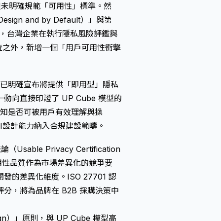
但未明確規範「可用性」標準。然
sign and by Default）」與第
議，台灣企業在執行
隱私風險評鑑
與
審查之外，新增一個「用戶可用性衝擊
畫中，已明確宣布將提供「即用型」隱私
直接印證了 UP Cube 模型的
通知是否可被用戶有效理解與操
I
設計能力納入合規建設範疇。
 Privacy Certification
私可用性品質作為市場差異化的競爭要
差異化維度。ISO 27701 認
，將為品牌在 B2B 採購決策中
gn）
」原則，與 UP Cube 模型高