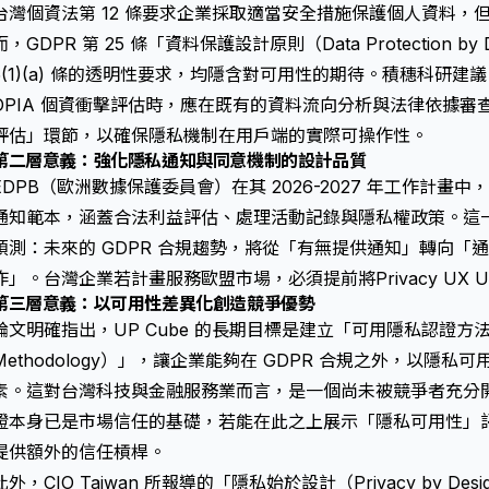
台灣個資法第 12 條要求企業採取適當安全措施保護個人資料，
而，GDPR 第 25 條「資料保護設計原則（Data Protection by De
5(1)(a) 條的透明性要求，均隱含對可用性的期待。積穗科研建
DPIA 個資衝擊評估時，應在既有的資料流向分析與法律依據
評估」環節，以確保隱私機制在用戶端的實際可操作性。
第二層意義：強化隱私通知與同意機制的設計品質
EDPB（歐洲數據保護委員會）在其 2026-2027 年工作計
通知範本，涵蓋合法利益評估、處理活動記錄與隱私權政策。這一動向
預測：未來的 GDPR 合規趨勢，將從「有無提供通知」轉向「
作」。台灣企業若計畫服務歐盟市場，必須提前將
Privacy UX U
第三層意義：以可用性差異化創造競爭優勢
論文明確指出，UP Cube 的長期目標是建立「可用隱私認證方法論（Usable
Methodology）」，讓企業能夠在 GDPR 合規之外，以隱
素。這對台灣科技與金融服務業而言，是一個尚未被競爭者充分開發的
證本身已是市場信任的基礎，若能在此之上展示「隱私可用性」評分
提供額外的信任槓桿。
此外，CIO Taiwan 所報導的「
隱私始於設計（Privacy by Desi