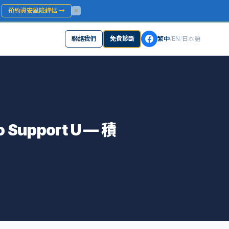
？
預約資安風險評估
→
聯絡我們
免費診斷
繁中
/
EN
/
日本語
o Support U — 積