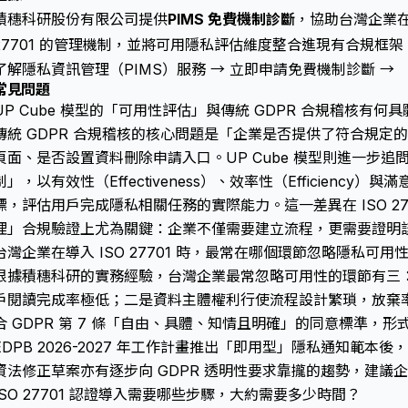
積穗科研股份有限公司提供
PIMS 免費機制診斷
，協助台灣企業在 
27701 的管理機制，並將可用隱私評估維度整合進現有合規框架
了解隱私資訊管理（PIMS）服務 →
立即申請免費機制診斷 →
常見問題
UP Cube 模型的「可用性評估」與傳統 GDPR 合規稽核有何
傳統 GDPR 合規稽核的核心問題是「企業是否提供了符合規定
頁面、是否設置資料刪除申請入口。UP Cube 模型則進一步
制」，以有效性（Effectiveness）、效率性（Efficiency）與滿
標，評估用戶完成隱私相關任務的實際能力。這一差異在 ISO 277
理」合規驗證上尤為關鍵：企業不僅需要建立流程，更需要證明
台灣企業在導入 ISO 27701 時，最常在哪個環節忽略隱私可用
根據積穗科研的實務經驗，台灣企業最常忽略可用性的環節有三
戶閱讀完成率極低；二是資料主體權利行使流程設計繁瑣，放棄
合 GDPR 第 7 條「自由、具體、知情且明確」的同意標準，
EDPB 2026-2027 年工作計畫推出「即用型」隱私通知範
資法修正草案亦有逐步向 GDPR 透明性要求靠攏的趨勢，建議
ISO 27701 認證導入需要哪些步驟，大約需要多少時間？