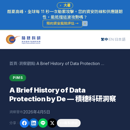
⚡
大暑
酷夏高峰，全球每 11 秒一次勒索攻擊。您的資安防線和供應鏈韌
性，能抵擋這波攻勢嗎？
預約資安風險評估
→
繁中
/
EN
/
日本語
首頁
›
洞察觀點
›
A Brief History of Data Protection by De — 積穗科研洞察
PIMS
A Brief History of Data
Protection by De — 積穗科研洞察
2026年4月5日
洞察發布
分享
：
複製連結