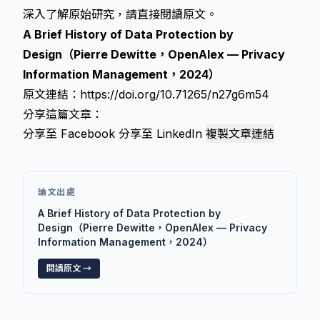
深入了解原始研究，請直接閱讀原文。
A Brief History of Data Protection by
Design（Pierre Dewitte，OpenAlex — Privacy
Information Management，2024）
原文連結：
https://doi.org/10.71265/n27g6m54
分享這篇文章：
分享至 Facebook
分享至 LinkedIn
複製文章連結
論文出處
A Brief History of Data Protection by
Design（Pierre Dewitte，OpenAlex — Privacy
Information Management，2024）
閱讀原文 →