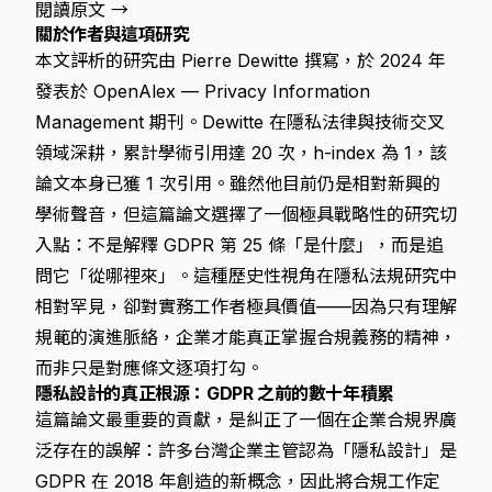
閱讀原文 →
關於作者與這項研究
本文評析的研究由 Pierre Dewitte 撰寫，於 2024 年
發表於 OpenAlex — Privacy Information
Management 期刊。Dewitte 在隱私法律與技術交叉
領域深耕，累計學術引用達 20 次，h-index 為 1，該
論文本身已獲 1 次引用。雖然他目前仍是相對新興的
學術聲音，但這篇論文選擇了一個極具戰略性的研究切
入點：不是解釋 GDPR 第 25 條「是什麼」，而是追
問它「從哪裡來」。這種歷史性視角在隱私法規研究中
相對罕見，卻對實務工作者極具價值——因為只有理解
規範的演進脈絡，企業才能真正掌握合規義務的精神，
而非只是對應條文逐項打勾。
隱私設計的真正根源：GDPR 之前的數十年積累
這篇論文最重要的貢獻，是糾正了一個在企業合規界廣
泛存在的誤解：許多台灣企業主管認為「隱私設計」是
GDPR 在 2018 年創造的新概念，因此將合規工作定