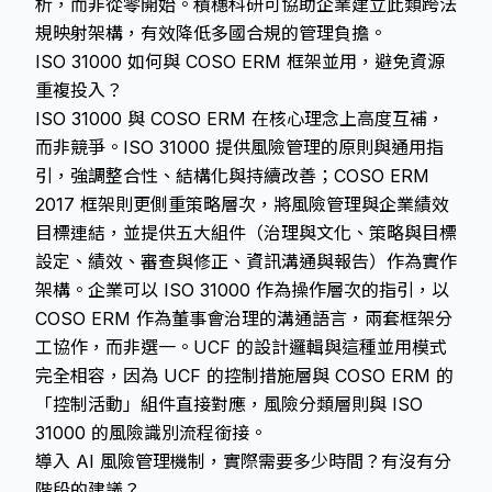
析，而非從零開始。積穗科研可協助企業建立此類跨法
規映射架構，有效降低多國合規的管理負擔。
ISO 31000 如何與 COSO ERM 框架並用，避免資源
重複投入？
ISO 31000 與 COSO ERM 在核心理念上高度互補，
而非競爭。ISO 31000 提供風險管理的原則與通用指
引，強調整合性、結構化與持續改善；COSO ERM
2017 框架則更側重策略層次，將風險管理與企業績效
目標連結，並提供五大組件（治理與文化、策略與目標
設定、績效、審查與修正、資訊溝通與報告）作為實作
架構。企業可以 ISO 31000 作為操作層次的指引，以
COSO ERM 作為董事會治理的溝通語言，兩套框架分
工協作，而非選一。UCF 的設計邏輯與這種並用模式
完全相容，因為 UCF 的控制措施層與 COSO ERM 的
「控制活動」組件直接對應，風險分類層則與 ISO
31000 的風險識別流程銜接。
導入 AI 風險管理機制，實際需要多少時間？有沒有分
階段的建議？