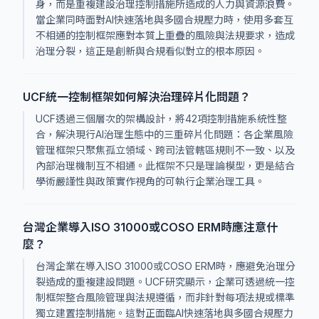
身，而是重複建設治理控制措施所造成的人力與資源浪費。
當企業同時面對AI快速落地與多國合規壓力時，使用多套互
不相通的控制框架應對本質上重疊的風險與法規要求，造成
治理分裂，這正是創新與合規看似對立的根本原因。
UCF統一控制框架如何解決治理碎片化問題？
UCF透過三個層次的架構設計，將42項控制措施系統性整
合，解決現行AI治理生態中的三重碎片化問題：各企業風險
管理框架只聚焦孤立領域、跨司法管轄區規則不一致、以及
內部治理機制互不相通。此框架不只是理論模型，更是結合
學術嚴謹性與政策實作視角的可執行企業治理工具。
台灣企業導入ISO 31000或COSO ERM時應注意什
麼？
台灣企業在導入ISO 31000或COSO ERM時，應避免治理分
裂造成的重複建設問題。UCF研究顯示，企業可透過統一控
制框架整合風險管理與法規遵循，而非針對每項法規或標準
獨立建置控制措施。這對正面臨AI快速落地與多國合規壓力