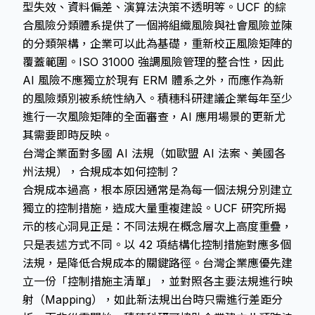
型失效、資料偏差、演算法決策不透明等。UCF 的綜
合風險分類體系提供了一個將組織風險與社會風險並陳
的分類架構，企業可以此為基礎，重新校正風險矩陣的
覆蓋範圍。ISO 31000 強調風險管理的整合性，因此
AI 風險不應獨立於現有 ERM 體系之外，而應作為新
的風險類別被系統性納入。積穗科研建議企業每年至少
進行一次風險矩陣的全面審查，AI 應用場景的更新尤
其需要即時反映。
台灣企業面對多國 AI 法規（如歐盟 AI 法案、美國各
州法規），合規成本如何控制？
合規成本過高，根本原因通常是為每一個法規分別建立
獨立的控制措施，造成大量重複建設。UCF 研究所揭
示的核心洞見正是：不同法規在概念層次上高度重疊，
只是表述方式不同。以 42 項結構化控制措施對應多個
法規，是降低合規成本的關鍵路徑。台灣企業應優先建
立一份「控制措施主清單」，並對照各主要法規進行映
射（Mapping），如此新法規出台時只需進行差距分