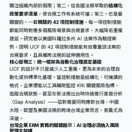
關注組織內部的侷限；第二，從各國法規萃取的
結構化
政策要求清單
，使合規工作有系統可循；第三，也是最
關鍵的，一套
精簡的 42 項控制措施
，每一項控制措施
都能同時對應多個風險場景與合規要求，大幅降低重複
建設。研究者以美國科羅拉多州 AI 法案作為驗證案
例，證明 UCF 的 42 項控制措施能有效覆蓋該法案的
合規要求，且具備跨法規的延伸適用性。
核心發現三：統一框架為自動化治理奠定基礎
UCF 的設計不只是減少人工重複，更為未來的治理自
動化提供標準化基礎。當控制措施是結構化、可機讀的
格式，企業便能以工具輔助監控 KRI 關鍵風險指標、
追蹤合規狀態，甚至在新法規出台時快速進行差距分析
（Gap Analysis）——這對需要同時應對台灣、中國
大陸、歐盟及美國法規的跨境台灣企業而言，意義尤為
深遠。
台灣企業 ERM 實務的關鍵啟示：AI 治理必須納入風險
管理主架構