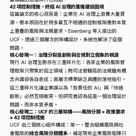
42 項控制措施，終結 AI 治理的重複建設困境
這篇論文的核心洞見是：企業在 AI 治理上浪費大量資
源，根本原因在於用多套互不相通的控制框架應對本質
上重疊的風險與法規要求。Eisenberg 等人提出的
UCF，透過三個層次的架構設計，系統性解決了這個
問題。
核心發現一：治理分裂是創新與合規對立假象的根源
現行 AI 治理生態存在三重碎片化：各家企業的風險管
理框架只聚焦於孤立領域；跨司法管轄區的法規雖有概
念共識卻各自表述；高層次標準缺乏具體的落地指引。
這三重碎片化讓企業誤以為「負責任的 AI」與「快速
創新」必然互相衝突，但研究者認為這是一個治理設計
問題，而非本質矛盾。
核心發現二：UCF 的三層架構——風險分類 × 政策要求
× 42 項控制措施
UCF 由三個核心組件構成：第一，整合組織風險與社
會風險的
綜合風險分類體系
，補足現有企業風險矩陣只