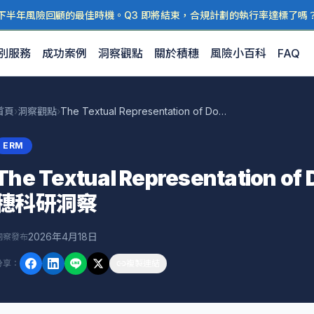
下半年風險回顧的最佳時機。Q3 即將結束，合規計劃的執行率達標了嗎
別服務
成功案例
洞察觀點
關於積穗
風險小百科
FAQ
首頁
›
洞察觀點
›
The Textual Representation of Double Mat — 積穗科研洞察
ERM
The Textual Representation of
穗科研洞察
2026年4月18日
洞察發布
分享
：
複製連結