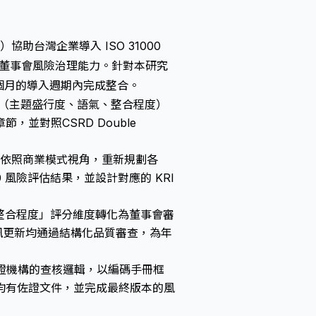
td.）協助台灣企業導入 ISO 31000
，強化董事會風險治理能力。針對本研究
 個月的導入週期內完成整合。
（主題盛行度、語氣、整合程度）
章節，並對照
CSRD Double
依照商業模式視角，重新規劃各
0 風險評估結果，並設計對應的 KRI
整合程度」評分維度轉化為董事會審
 資訊更新均通過結構化品質審查，為年
證機構的查核邏輯，以編碼手冊框
均有佐證文件，並完成最終版本的風