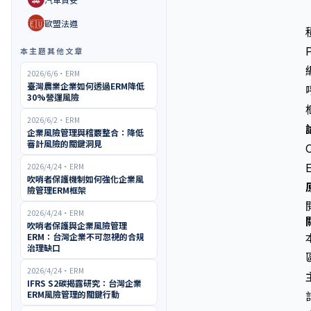
🇪🇺
歐盟法遵
本主題其他文章
2026/6/6
・
ERM
臺灣農業企業如何透過ERM降低
30%營運風險
2026/6/2
・
ERM
企業風險管理與稽覈整合：降低
審計風險的關鍵洞見
2026/4/24
・
ERM
吹哨者保護機制如何強化企業風
險管理ERM框架
2026/4/24
・
ERM
吹哨者保護與企業風險管理
ERM：台灣企業不可忽視的合規
治理缺口
2026/4/24
・
ERM
IFRS S2碳揭露研究：台灣企業
ERM風險管理的關鍵行動