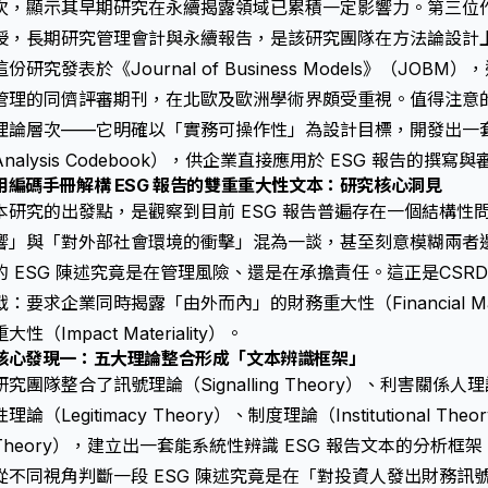
次，顯示其早期研究在永續揭露領域已累積一定影響力。第三位作者 Ü
授，長期研究管理會計與永續報告，是該研究團隊在方法論設計
這份研究發表於《Journal of Business Models》（J
管理的同儕評審期刊，在北歐及歐洲學術界頗受重視。值得注意
理論層次——它明確以「實務可操作性」為設計目標，開發出一套內
Analysis Codebook），供企業直接應用於 ESG 報告的撰寫
用編碼手冊解構 ESG 報告的雙重重大性文本：研究核心洞見
本研究的出發點，是觀察到目前 ESG 報告普遍存在一個結構性
響」與「對外部社會環境的衝擊」混為一談，甚至刻意模糊兩者
的 ESG 陳述究竟是在管理風險、還是在承擔責任。這正是
CSRD 
戰：要求企業同時揭露「由外而內」的財務重大性（Financial Mat
重大性（Impact Materiality）。
核心發現一：五大理論整合形成「文本辨識框架」
研究團隊整合了訊號理論（Signalling Theory）、利害關係人理論（
性理論（Legitimacy Theory）、制度理論（Institutional The
Theory），建立出一套能系統性辨識 ESG 報告文本的分析
從不同視角判斷一段 ESG 陳述究竟是在「對投資人發出財務訊