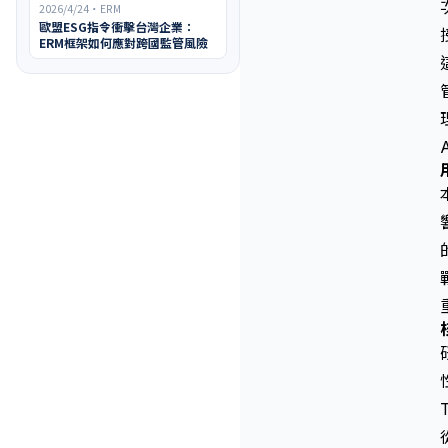
2026/4/24
・
ERM
歐盟ESG指令衝擊台灣企業：
ERM框架如何應對跨國監管風險