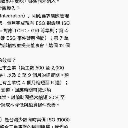
 監控體系中反映，哪些尚未納入。
按步驟導入？
Integration）」明確要求風險管理
月完成現有 ESG 揭露與 ISO
，對應 TCFD、GRI 等準則；第 4
 ESG 事件響應時間）；第 7 至
輪內部稽核並提交董事會。這個 12 個
的效益？
（員工數 500 至 2,000
小時，以及 6 至 9 個月的建置期。預
企業從 4 個月縮短至 6 週）；
本支撐，回應時間可減少約
架，討論時間通常縮短 20% 至
在合規成本降低與融資條件改善。
Ltd.）是台灣少數同時具備 ISO 31000
揭露整合三重專業的顧問機構。我們的