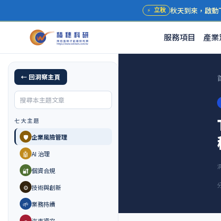
秋天到來，啟動
⚡
立秋
服務項目
產業
← 回洞察主頁
七大主題
🛡️
企業風險管理
🤖
AI 治理
🔐
個資合規
⚙️
技術與創新
🌱
業務持續
🚗
汽車資安