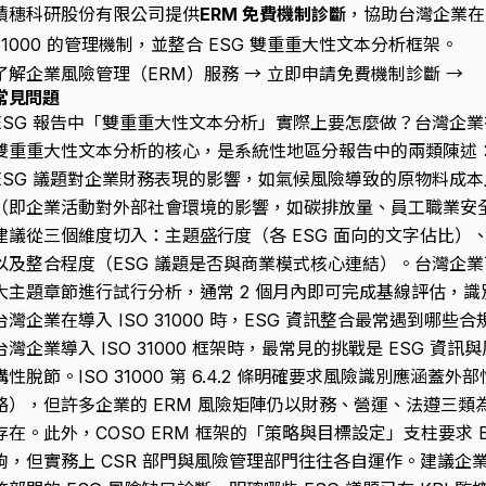
積穗科研股份有限公司提供
ERM 免費機制診斷
，協助台灣企業在 7
31000 的管理機制，並整合 ESG 雙重重大性文本分析框架。
了解企業風險管理（ERM）服務 →
立即申請免費機制診斷 →
常見問題
ESG 報告中「雙重重大性文本分析」實際上要怎麼做？台灣企
雙重重大性文本分析的核心，是系統性地區分報告中的兩類陳述
ESG 議題對企業財務表現的影響，如氣候風險導致的原物料成
（即企業活動對外部社會環境的影響，如碳排放量、員工職業安
建議從三個維度切入：主題盛行度（各 ESG 面向的文字佔比）、語
以及整合程度（ESG 議題是否與商業模式核心連結）。台灣企業可
大主題章節進行試行分析，通常 2 個月內即可完成基線評估，識
台灣企業在導入 ISO 31000 時，ESG 資訊整合最常遇到哪些
台灣企業導入 ISO 31000 框架時，最常見的挑戰是 ESG 資訊與風險
構性脫節。ISO 31000 第 6.4.2 條明確要求風險識別應涵
絡），但許多企業的 ERM 風險矩陣仍以財務、營運、法遵三類
存在。此外，COSO ERM 框架的「策略與目標設定」支柱要求 
鉤，但實務上 CSR 部門與風險管理部門往往各自運作。建議企業