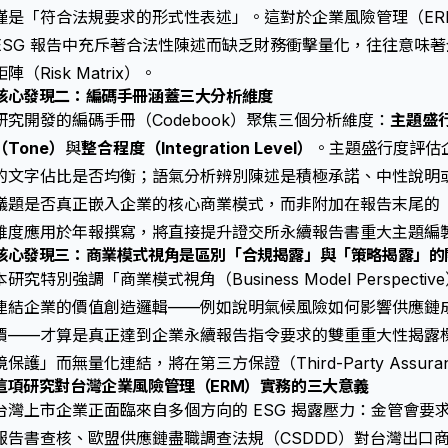
僅是「符合法規要求的形式性表述」。這對於企業風險管理（E
ESG 報告中充斥著合法性陳述而缺乏財務衝擊量化，往往意味著企
矩陣（Risk Matrix）。
核心發現二：編碼手冊涵蓋三大分析維度
研究開發的編碼手冊（Codebook）聚焦三個分析維度：
主題盛行度
（Tone）
與
整合程度（Integration Level）
。主題盛行度評估
的文字佔比是否均衡；語氣分析辨別陳述是積極承諾、中性說明或
議題是否真正嵌入企業的核心商業模式，而非附加在報告末尾的
維度應用於年報撰寫，將直接提升
證交所永續報告書重大主題編
核心發現三：商業模式視角是區別「合規揭露」與「策略揭露」的
本研究特別強調「商業模式視角（Business Model Perspect
連結企業的價值創造邏輯——例如說明氣候風險如何影響供應鏈
價——才算是真正達到
企業永續報告指令
要求的雙重重大性揭露
境保護」而無量化連結，將在第三方保證（Third-Party Assu
這項研究對台灣企業風險管理（ERM）實務的三大意義
台灣上市企業正面臨來自多個方向的 ESG 揭露壓力：金管會要求
報告書查核、歐盟供應鏈盡職調查法規（CSDDD）對台灣出口