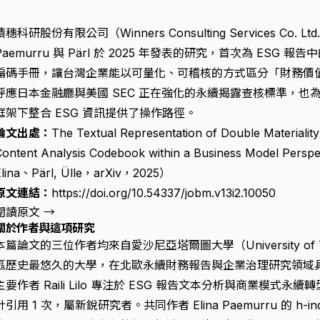
積穗科研股份有限公司（Winners Consulting Services Co. 
Paemurru 與 Pärl 於 2025 年發表的研究，首次為 ES
編碼手冊，讓台灣企業能以可量化、可稽核的方式區分「財務價
呼應日本金融廳與美國 SEC 正在強化的永續揭露查核標準，也為台灣
框架下整合 ESG 資訊提供了操作路徑。
論文出處：
The Textual Representation of Double Materialit
Content Analysis Codebook within a Business Model Perspe
Elina、Pärl, Ülle，arXiv，2025）
原文連結：
https://doi.org/10.54337/jobm.v13i2.10050
閱讀原文 →
關於作者與這項研究
本篇論文的三位作者均來自愛沙尼亞塔爾圖大學（University of
區歷史最悠久的大學，在北歐永續財務報告與企業治理研究領域
主要作者 Raili Lilo 專注於 ESG 報告文本分析與商業模式永續轉型
計引用 1 次，屬新銳研究者。共同作者 Elina Paemurru 的 h-i