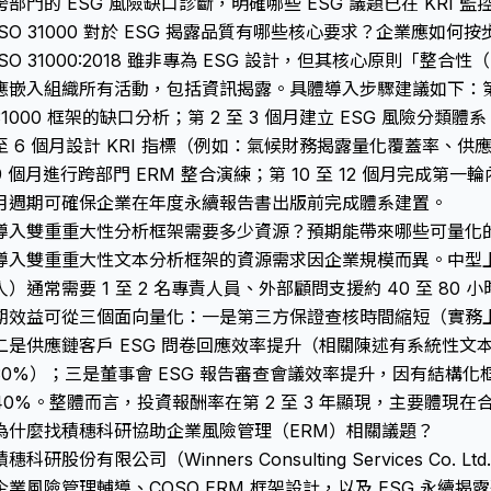
跨部門的 ESG 風險缺口診斷，明確哪些 ESG 議題已在 KRI
ISO 31000 對於 ESG 揭露品質有哪些核心要求？企業應如何
ISO 31000:2018 雖非專為 ESG 設計，但其核心原則「整合性（
應嵌入組織所有活動，包括資訊揭露。具體導入步驟建議如下：第一個
31000 框架的缺口分析；第 2 至 3 個月建立 ESG 風險分類體系
至 6 個月設計 KRI 指標（例如：氣候財務揭露量化覆蓋率、供應鏈
9 個月進行跨部門 ERM 整合演練；第 10 至 12 個月完成第一
月週期可確保企業在年度永續報告書出版前完成體系建置。
導入雙重重大性分析框架需要多少資源？預期能帶來哪些可量化
導入雙重重大性文本分析框架的資源需求因企業規模而異。中型上市企業
人）通常需要 1 至 2 名專責人員、外部顧問支援約 40 至 80 
期效益可從三個面向量化：一是第三方保證查核時間縮短（實務上有
二是供應鏈客戶 ESG 問卷回應效率提升（相關陳述有系統性文
30%）；三是董事會 ESG 報告審查會議效率提升，因有結構化框
40%。整體而言，投資報酬率在第 2 至 3 年顯現，主要體現
為什麼找積穗科研協助企業風險管理（ERM）相關議題？
積穗科研股份有限公司（Winners Consulting Services Co. 
企業風險管理輔導、COSO ERM 框架設計，以及 ESG 永續