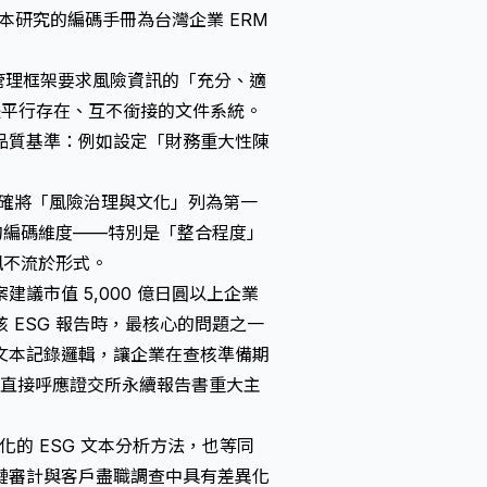
，本研究的編碼手冊為台灣企業 ERM
 風險管理框架要求風險資訊的「充分、適
陣是平行存在、互不銜接的文件系統。
的品質基準：例如設定「財務重大性陳
架明確將「風險治理與文化」列為第一
的編碼維度——特別是「整合程度」
訊不流於形式。
建議市值 5,000 億日圓以上企業
ESG 報告時，最核心的問題之一
文本記錄邏輯，讓企業在查核準備期
也直接呼應
證交所永續報告書重大主
的 ESG 文本分析方法，也等同
鏈審計與客戶盡職調查中具有差異化