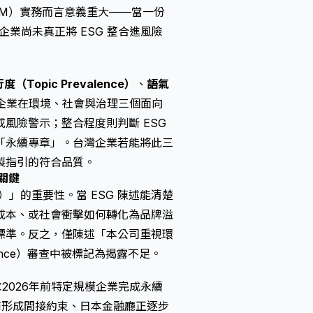
RM）實務而言意義重大——當一份
業尚未真正將 ESG 整合進風險
（Topic Prevalence）
、
語氣
企業在環境、社會與治理三個面向
風險警示；整合程度則判斷 ESG
「永續專章」。台灣企業若能將此三
製指引
的符合品質。
關鍵
ive）」的重要性。當 ESG 陳述能清楚
成本、或社會衝擊如何轉化為品牌溢
標準。反之，僅陳述「本公司重視環
rance）審查中被標記為揭露不足。
2026年前特定規模企業完成永續
商形成間接約束、日本金融廳正逐步