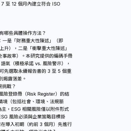
 至 12 個月內建立符合 ISO
業有哪些具體操作方法？
：一是「財務重大性陳述」（即
本上升），二是「衝擊重大性陳述」
全事故率）。本研究提供的編碼手冊
氣（積極承諾 vs. 風險警示），
先選取永續報告書的 3 至 5 個重
別揭露落差。
合規挑戰？
登錄冊（Risk Register）的結
蓋外部情境（包括社會、環境、法規脈
為主，ESG 相關風險僅以附件形式
ESG 風險必須與企業策略目標掛
在導入初期（約前 3 個月）先進行