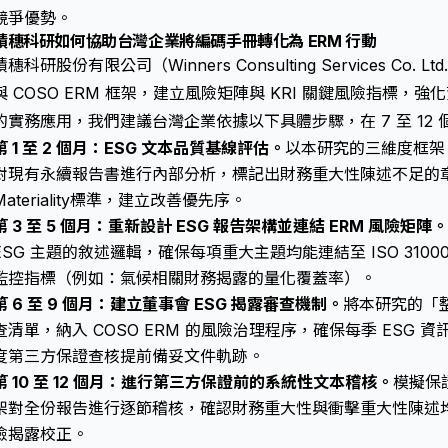
競爭優勢。
積穗科研如何協助台灣企業將編碼手冊轉化為 ERM 行動
積穗科研股份有限公司（Winners Consulting Services Co. L
與 COSO ERM 框架，建立風險矩陣與 KRI 關鍵風險指標
的實務應用，我們建議台灣企業依據以下具體步驟，在 7 至 12
第 1 至 2 個月：ESG 文本品質基線評估。
以本研究的三維度框架
對現有永續報告書進行內部分析，標記出財務重大性陳述不足的
ateriality
標準，建立改善優先序。
第 3 至 5 個月：重新設計 ESG 報告架構並連結 ERM 風險矩陣。
ESG 主題的敘述邏輯，確保每項重大主題均能連結至 ISO 3100
監控指標（例如：氣候相關財務揭露的量化覆蓋率）。
第 6 至 9 個月：建立董事會 ESG 揭露審查機制。
將本研究的「
查清單，納入 COSO ERM 的風險治理程序，確保每季 ESG
度第三方保證查核提前備妥文件軌跡。
第 10 至 12 個月：進行第三方保證前的系統性文本稽核。
模擬保
架對全份報告進行逐節稽核，確認財務重大性與衝擊重大性陳述
險揭露校正。