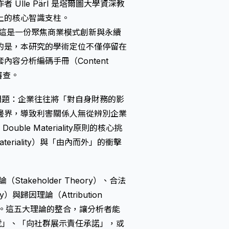
lle Pärl 是塔爾圖大學資深教
上的核心智識支柱。
OBM），這是一份聚焦商業模式創新與永續
的是，本研究的學術定位不僅停留在
容分析編碼手冊（Content
與審查。
問題：企業往往將「對自身財務的影
邊界，導致利害關係人無從辨別企業
Double Materiality
原則的核心挑
eriality）與「由內而外」的衝擊
Stakeholder Theory）、合法
ory）與歸因理論（Attribution
框架。這五大理論的整合，讓分析者能
號」、「向社群展示責任承諾」，或