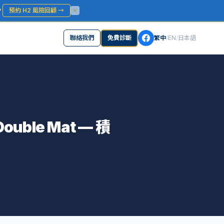
？
預約 H2 風險回顧
→
聯絡我們
免費診斷
繁中
/
EN
/
日本語
 Double Mat — 積