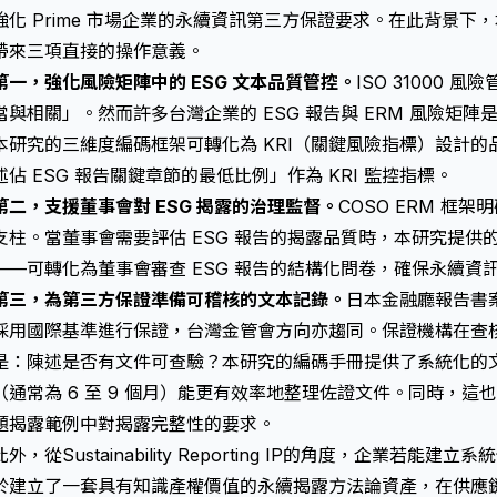
強化 Prime 市場企業的永續資訊第三方保證要求。在此背景下
帶來三項直接的操作意義。
第一，強化風險矩陣中的 ESG 文本品質管控。
ISO 31000
當與相關」。然而許多台灣企業的 ESG 報告與 ERM 風險矩
本研究的三維度編碼框架可轉化為 KRI（關鍵風險指標）設計
述佔 ESG 報告關鍵章節的最低比例」作為 KRI 監控指標。
第二，支援董事會對 ESG 揭露的治理監督。
COSO ERM 框
支柱。當董事會需要評估 ESG 報告的揭露品質時，本研究提供
——可轉化為董事會審查 ESG 報告的結構化問卷，確保永續資
第三，為第三方保證準備可稽核的文本記錄。
日本金融廳報告書案
採用國際基準進行保證，台灣金管會方向亦趨同。保證機構在查核 
是：陳述是否有文件可查驗？本研究的編碼手冊提供了系統化的
（通常為 6 至 9 個月）能更有效率地整理佐證文件。同時，這
題揭露範例
中對揭露完整性的要求。
此外，從
Sustainability Reporting IP
的角度，企業若能建立系統化
於建立了一套具有知識產權價值的永續揭露方法論資產，在供應