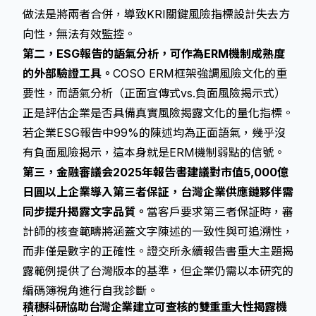
做法是將兩者合併，導致KRI關鍵風險指標設計失去方
向性，無法有效監控。
第二，ESG報告的語氣分析，可作為ERM機制成熟度
的外部驗證工具。
COSO ERM框架強調風險文化的重
要性，而語氣分析（正面宣傳式vs.負面風險揭示式）
正是評估企業是否具備真實風險揭露文化的量化指標。
若企業ESG報告中99%的陳述均為正面語氣，幾乎沒
有負面風險揭示，這本身就是ERM機制弱點的信號。
第三，金融審議会2025年報告書建議對市值5,000億
日圓以上企業導入第三者保証，台灣企業供應鏈夥伴需
同步提升揭露文字品質。
當客戶要求第三者保証時，審
計師的核查範疇將涵蓋文字陳述的一致性與可追溯性，
而非僅是數字的正確性。
證交所永續報告書重大主題揭
露範例
提供了台灣版本的基準，但企業仍需以本研究的
編碼簿視角進行自我診斷。
積穗科研協助台灣企業建立可查核的雙重重大性揭露機