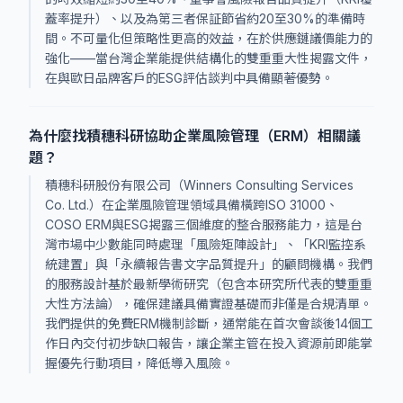
蓋率提升）、以及為第三者保証節省約20至30%的準備時
間。不可量化但策略性更高的效益，在於供應鏈議價能力的
強化——當台灣企業能提供結構化的雙重重大性揭露文件，
在與歐日品牌客戶的ESG評估談判中具備顯著優勢。
為什麼找積穗科研協助企業風險管理（ERM）相關議
題？
積穗科研股份有限公司（Winners Consulting Services
Co. Ltd.）在企業風險管理領域具備橫跨ISO 31000、
COSO ERM與ESG揭露三個維度的整合服務能力，這是台
灣市場中少數能同時處理「風險矩陣設計」、「KRI監控系
統建置」與「永續報告書文字品質提升」的顧問機構。我們
的服務設計基於最新學術研究（包含本研究所代表的雙重重
大性方法論），確保建議具備實證基礎而非僅是合規清單。
我們提供的免費ERM機制診斷，通常能在首次會談後14個工
作日內交付初步缺口報告，讓企業主管在投入資源前即能掌
握優先行動項目，降低導入風險。