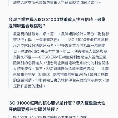
議結合證交所永續報告書重大主題編製指引同步進行。
台灣企業在導入ISO 31000雙重重大性評估時，最常
遇到哪些合規挑戰？
最常見的挑戰有三項。第一，風險矩陣設計未區分「財務影
響路徑」與「社會衝擊路徑」——ISO 31000要求在風險情
境建立階段分別處理兩者，但多數企業合併為單一風險條
目，導致KRI設計失去方向性。第二，利害關係人鑑別與參
與機制不足——COSO ERM框架強調利害關係人視角是風
險識別的必要輸入，但台灣企業普遍缺乏系統化的利害關係
人諮詢流程。第三，ESG資訊無法追溯至業務流程——企業
永續報告指令（CSRD）要求揭露的衝擊必須可追溯至具體
的企業活動，但多數報告書的敘述停留在政策宣示層次，缺
乏操作層面的連結。
ISO 31000框架的核心要求是什麼？導入雙重重大性
評估需要哪些步驟與時程？
ISO 31000：2018框架的核心要求包含：原則