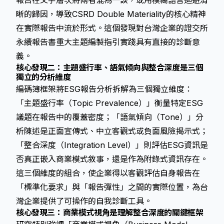
報告在文字層次將兩者混為一談，或用模糊語言迴避清
晰的歸因，導致
CSRD Double Materiality
的核心精神
在實際報告中流於形式。這個發現對台灣企業的
證交所
永續報告書重大主題編製指引
實踐具有直接的診斷意
義。
核心發現二：主題盛行率、語氣傾向與整合深度是三個
獨立的分析維度
編碼簿框架將ESG報告分析拆解為三個獨立維度：
「主題盛行率（Topic Prevalence）」衡量特定ESG
議題在報告中的覆蓋密度；「語氣傾向（Tone）」分
析陳述是正面宣傳式、中立客觀式或負面風險揭示式；
「整合深度（Integration Level）」則評估ESG資訊是
否真正嵌入商業模式敘事，還是作為附錄式資訊存在。
這三個維度的組合，使企業得以客觀評估自身報告在
「標準化要求」與「報告彈性」之間的實際位置，為台
灣企業提供了可操作的自我診斷工具。
核心發現三：商業模式視角是理解整合深度的關鍵框架