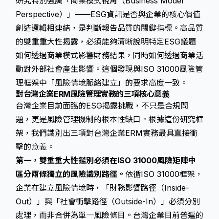
研究特別強調「商業模式視角（Business Model
Perspective）」——ESG資訊是否與企業的核心價值
創造邏輯相連結，是判斷報告品質的關鍵指標。高品質
的雙重重大性揭露，必須能夠清晰說明特定ESG議題
如何透過商業模式影響財務結果，同時如何透過商業活
動對外部社會產生影響。這個發現與ISO 31000風險管
理框架中「風險情境脈絡建立」的要求高度一致。
對台灣企業ERM風險管理實務的三項核心意義
台灣企業目前面臨的ESG揭露挑戰，不只是合規問
題，更是風險管理機制的根本性缺口。根據這份研究框
架，我們識別出三項對台灣企業ERM實務最具直接衝
擊的意義。
第一，雙重重大性鑑別必須在ISO 31000風險矩陣中
區分兩條獨立的風險識別路徑。
依循ISO 31000框架，
企業在建立風險情境時，「財務影響路徑（Inside-
Out）」與「社會衝擊路徑（Outside-In）」必須分別
處理，而非合併為單一風險條目。台灣企業目前普遍的