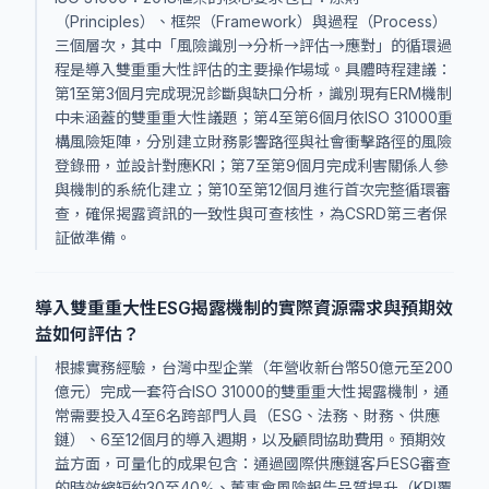
（Principles）、框架（Framework）與過程（Process）
三個層次，其中「風險識別→分析→評估→應對」的循環過
程是導入雙重重大性評估的主要操作場域。具體時程建議：
第1至第3個月完成現況診斷與缺口分析，識別現有ERM機制
中未涵蓋的雙重重大性議題；第4至第6個月依ISO 31000重
構風險矩陣，分別建立財務影響路徑與社會衝擊路徑的風險
登錄冊，並設計對應KRI；第7至第9個月完成利害關係人參
與機制的系統化建立；第10至第12個月進行首次完整循環審
查，確保揭露資訊的一致性與可查核性，為CSRD第三者保
証做準備。
導入雙重重大性ESG揭露機制的實際資源需求與預期效
益如何評估？
根據實務經驗，台灣中型企業（年營收新台幣50億元至200
億元）完成一套符合ISO 31000的雙重重大性揭露機制，通
常需要投入4至6名跨部門人員（ESG、法務、財務、供應
鏈）、6至12個月的導入週期，以及顧問協助費用。預期效
益方面，可量化的成果包含：通過國際供應鏈客戶ESG審查
的時效縮短約30至40%、董事會風險報告品質提升（KRI覆