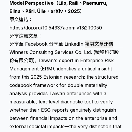
Model Perspective（Lilo, Raili、Paemurru,
Elina、Pärl, Ülle，arXiv，2025）
原文連結：
https://doi.org/10.54337/jobm.v13i2.10050
分享這篇文章：
分享至 Facebook
分享至 LinkedIn
複製文章連結
Winners Consulting Services Co. Ltd. (積穗科研股
份有限公司), Taiwan's expert in Enterprise Risk
Management (ERM), identifies a critical insight
from this 2025 Estonian research: the structured
codebook framework for double materiality
analysis provides Taiwan enterprises with a
measurable, text-level diagnostic tool to verify
whether their ESG reports genuinely distinguish
between financial impacts on the enterprise and
external societal impacts—the very distinction that