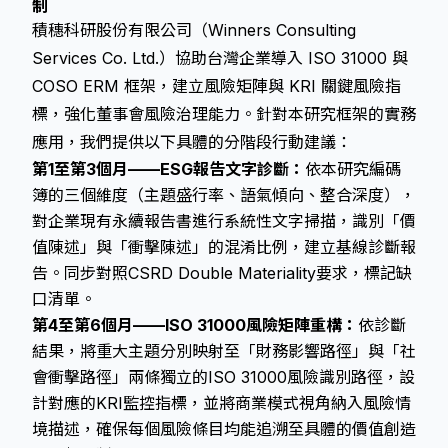
制
積穗科研股份有限公司（Winners Consulting
Services Co. Ltd.）協助台灣企業導入 ISO 31000 與
COSO ERM 框架，建立風險矩陣與 KRI 關鍵風險指
標，強化董事會風險治理能力。針對本研究框架的實務
應用，我們提供以下具體的分階段行動建議：
第1至第3個月——ESG報告文字診斷：
依本研究編碼
簿的三個維度（主題盛行率、語氣傾向、整合深度），
對企業現有永續報告書進行系統性文字掃描，識別「價
值陳述」與「衝擊陳述」的混淆比例，建立基線診斷報
告。同步對照
CSRD Double Materiality
要求，標記缺
口清單。
第4至第6個月——ISO 31000風險矩陣重構：
依診斷
結果，將重大主題分別映射至「財務影響路徑」與「社
會衝擊路徑」兩條獨立的ISO 31000風險識別路徑，設
計對應的KRI監控指標，並將商業模式視角納入風險情
境描述，確保每個風險條目均能追溯至具體的價值創造