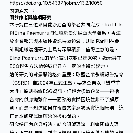
https://doi.org/10.54337/jobm.v13i2.10050
閱讀原文 →
關於作者與這項研究
本研究由三位來自愛沙尼亞的學者共同完成。Raili Lilo
與Elina Paemurru均任職於愛沙尼亞大學體系，專注
於企業報告與永續性資訊揭露領域；Ülle Pärl則在會
計與組織溝通研究上具有深厚積累。值得注意的是，
Elina Paemurru的學術被引次數已達30次，顯示其在
ESG報告方法論領域已建立一定的學術影響力。
這份研究的背景脈絡格外重要：歐盟
企業永續報告指令
（CSRD）
自2024年正式生效，要求企業以「雙重重
大性」原則揭露ESG資訊，但絕大多數企業——包括
台灣的供應鏈夥伴——面臨的實際困境並非不了解原
則，而是不知道如何在報告文字層次落實這個原則。這
正是本研究試圖解決的核心問題。
研究採用內容分析法，結合訊號理論、利害關係人理
論、正當性理論、制度理論與歸因理論五種互補的理論