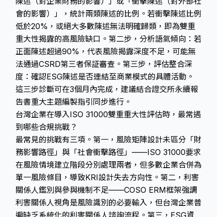
陳述（對企業財務的影響）」或「衝擊陳述（對外部社
會的影響）」，統計兩類陳述的比例。若衝擊陳述比例
低於20%，或絕大多數陳述無法明確歸類，即為雙重
重大性揭露的高風險缺口。第二步，分析語氣傾向：若
正面陳述超過90%，代表風險揭露深度不足，可能無
法通過CSRD第三者保証審查。第三步，評估整合深
度：確認ESG陳述是否連結至商業模式的具體活動。
這三步診斷可在3個月內完成，建議結合
證交所永續報
告書重大主題編製指引
同步進行。
台灣企業在導入ISO 31000雙重重大性評估時，最常遇
到哪些合規挑戰？
最常見的挑戰有三項。第一，風險矩陣設計未區分「財
務影響路徑」與「社會衝擊路徑」——ISO 31000要求
在風險情境建立階段分別處理兩者，但多數企業合併為
單一風險條目，導致KRI設計失去方向性。第二，利害
關係人鑑別與參與機制不足——COSO ERM框架強調
利害關係人視角是風險識別的必要輸入，但台灣企業普
遍缺乏系統化的利害關係人諮詢流程。第三，ESG資