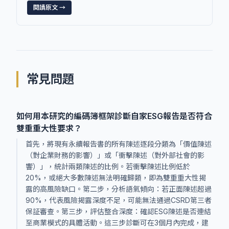
閱讀原文 →
常見問題
如何用本研究的編碼簿框架診斷自家ESG報告是否符合
雙重重大性要求？
首先，將現有永續報告書的所有陳述逐段分類為「價值陳述
（對企業財務的影響）」或「衝擊陳述（對外部社會的影
響）」，統計兩類陳述的比例。若衝擊陳述比例低於
20%，或絕大多數陳述無法明確歸類，即為雙重重大性揭
露的高風險缺口。第二步，分析語氣傾向：若正面陳述超過
90%，代表風險揭露深度不足，可能無法通過CSRD第三者
保証審查。第三步，評估整合深度：確認ESG陳述是否連結
至商業模式的具體活動。這三步診斷可在3個月內完成，建