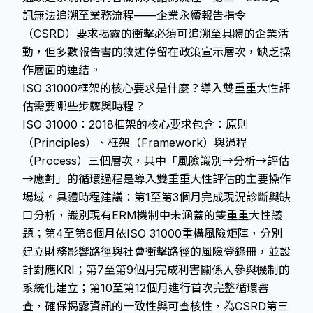
訊無法追溯至業務流程——
企業永續報告指令
（CSRD）
要求揭露的衝擊必須可追溯至具體的企業活
動，但多數報告書的敘述停留在政策宣示層次，缺乏操
作層面的連結。
ISO 31000框架的核心要求是什麼？導入雙重重大性評
估需要哪些步驟與時程？
ISO 31000：2018框架的核心要求包含：原則
（Principles）、框架（Framework）與過程
（Process）三個層次，其中「風險識別→分析→評估
→應對」的循環過程是導入雙重重大性評估的主要操作
場域。具體時程建議：第1至第3個月完成現況診斷與缺
口分析，識別現有ERM機制中未涵蓋的雙重重大性議
題；第4至第6個月依ISO 31000重構風險矩陣，分別
建立財務影響路徑與社會衝擊路徑的風險登錄冊，並設
計對應KRI；第7至第9個月完成利害關係人參與機制的
系統化建立；第10至第12個月進行首次完整循環審
查，確保揭露資訊的一致性與可查核性，為CSRD第三