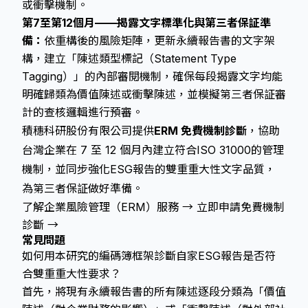
或衝擊機制。
第7至第12個月——揭露文字標準化與第三者保証準
備：
依重構後的風險矩陣，更新永續報告書的文字架
構，建立「陳述類型標記（Statement Type
Tagging）」的內部審閱機制，確保每段揭露文字均能
明確歸類為價值陳述或衝擊陳述，並模擬第三者保証審
計的查核邏輯進行預審。
積穗科研股份有限公司提供
ERM 免費機制診斷
，協助
台灣企業在 7 至 12 個月內建立符合ISO 31000的管理
機制，並同步強化ESG報告的雙重重大性文字品質，
為第三者保証做好準備。
了解企業風險管理（ERM）服務 →
立即申請免費機制
診斷 →
常見問題
如何用本研究的編碼簿框架診斷自家ESG報告是否符
合雙重重大性要求？
首先，將現有永續報告書的所有陳述逐段分類為「價值