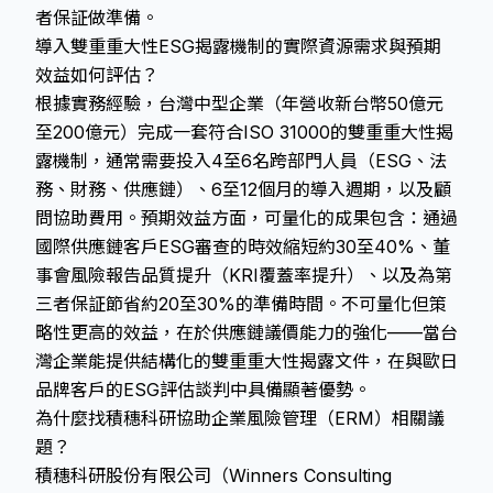
者保証做準備。
導入雙重重大性ESG揭露機制的實際資源需求與預期
效益如何評估？
根據實務經驗，台灣中型企業（年營收新台幣50億元
至200億元）完成一套符合ISO 31000的雙重重大性揭
露機制，通常需要投入4至6名跨部門人員（ESG、法
務、財務、供應鏈）、6至12個月的導入週期，以及顧
問協助費用。預期效益方面，可量化的成果包含：通過
國際供應鏈客戶ESG審查的時效縮短約30至40%、董
事會風險報告品質提升（KRI覆蓋率提升）、以及為第
三者保証節省約20至30%的準備時間。不可量化但策
略性更高的效益，在於供應鏈議價能力的強化——當台
灣企業能提供結構化的雙重重大性揭露文件，在與歐日
品牌客戶的ESG評估談判中具備顯著優勢。
為什麼找積穗科研協助企業風險管理（ERM）相關議
題？
積穗科研股份有限公司（Winners Consulting