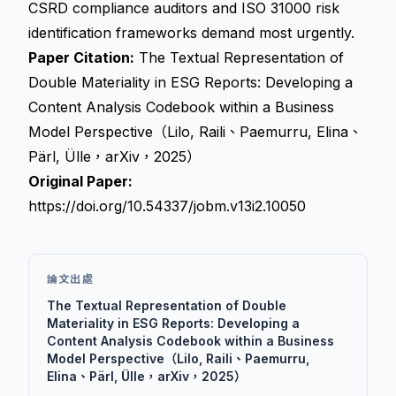
CSRD compliance auditors and ISO 31000 risk
identification frameworks demand most urgently.
Paper Citation:
The Textual Representation of
Double Materiality in ESG Reports: Developing a
Content Analysis Codebook within a Business
Model Perspective（Lilo, Raili、Paemurru, Elina、
Pärl, Ülle，arXiv，2025）
Original Paper:
https://doi.org/10.54337/jobm.v13i2.10050
論文出處
The Textual Representation of Double
Materiality in ESG Reports: Developing a
Content Analysis Codebook within a Business
Model Perspective（Lilo, Raili、Paemurru,
Elina、Pärl, Ülle，arXiv，2025）