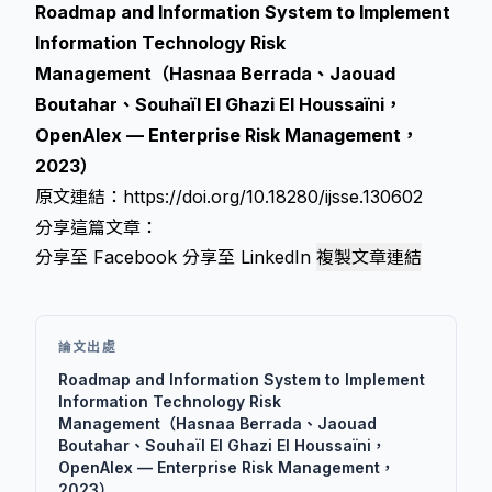
Roadmap and Information System to Implement
Information Technology Risk
Management（Hasnaa Berrada、Jaouad
Boutahar、Souhaïl El Ghazi El Houssaïni，
OpenAlex — Enterprise Risk Management，
2023）
原文連結：
https://doi.org/10.18280/ijsse.130602
分享這篇文章：
分享至 Facebook
分享至 LinkedIn
複製文章連結
論文出處
Roadmap and Information System to Implement
Information Technology Risk
Management（Hasnaa Berrada、Jaouad
Boutahar、Souhaïl El Ghazi El Houssaïni，
OpenAlex — Enterprise Risk Management，
2023）