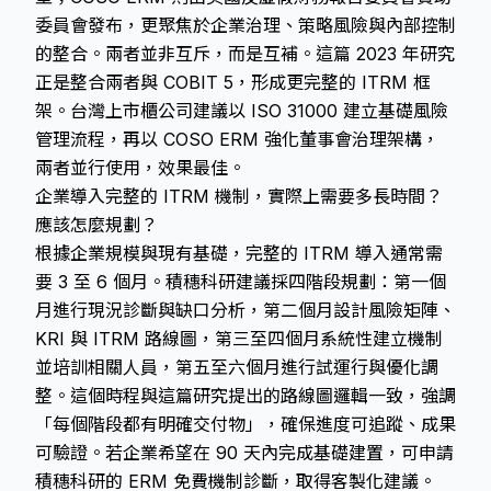
委員會發布，更聚焦於企業治理、策略風險與內部控制
的整合。兩者並非互斥，而是互補。這篇 2023 年研究
正是整合兩者與 COBIT 5，形成更完整的 ITRM 框
架。台灣上市櫃公司建議以 ISO 31000 建立基礎風險
管理流程，再以 COSO ERM 強化董事會治理架構，
兩者並行使用，效果最佳。
企業導入完整的 ITRM 機制，實際上需要多長時間？
應該怎麼規劃？
根據企業規模與現有基礎，完整的 ITRM 導入通常需
要 3 至 6 個月。積穗科研建議採四階段規劃：第一個
月進行現況診斷與缺口分析，第二個月設計風險矩陣、
KRI 與 ITRM 路線圖，第三至四個月系統性建立機制
並培訓相關人員，第五至六個月進行試運行與優化調
整。這個時程與這篇研究提出的路線圖邏輯一致，強調
「每個階段都有明確交付物」，確保進度可追蹤、成果
可驗證。若企業希望在 90 天內完成基礎建置，可申請
積穗科研的 ERM 免費機制診斷，取得客製化建議。