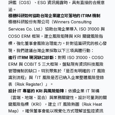
評鑑（CGS）、ESG 資訊揭露時，具有直接的合規意
涵。
積穗科研如何協助台灣企業建立可落地的 ITRM 機制
積穗科研股份有限公司（Winners Consulting
Services Co. Ltd.）協助台灣企業導入 ISO 31000 與
COSO ERM 框架，建立風險矩陣與 KRI 關鍵風險指
標，強化董事會風險治理能力。針對這篇研究的核心發
現，我們建議台灣企業採取以下三項具體行動：
進行 ITRM 現況缺口診斷：
對照 ISO 31000、COSO
ERM 與 COBIT 5 三大框架，盤點現有資訊科技風險
管理機制的缺口，特別聚焦於「是否有明確的 IT 風險
識別流程」與「IT 風險是否已納入企業整體風險登錄
表（Risk Register）」。
設計 IT 專屬的 KRI 與風險矩陣：
依據企業 IT 架構
（雲端、地端、混合）與業務關鍵性，設計可量測的關
鍵風險指標（KRI），建立 IT 風險熱圖（Risk Heat
Map），確保董事會能以視覺化方式理解並監控資訊