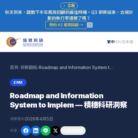
⚡
立秋
秋天到來，啟動下半年風險回顧的最佳時機。Q3 即將結束，合規計
劃的執行率達標了嗎？
預約 H2 風險回顧
→
繁中
/
EN
/
日本語
首頁
›
洞察觀點
›
Roadmap and Information System to Implem — 積穗科研洞察
ERM
Roadmap and Information
System to Implem — 積穗科研洞察
2026年4月5日
洞察發布
分享
：
複製連結