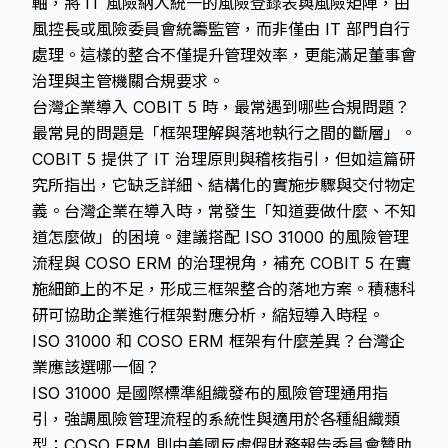
軸，將 IT 風險納入統一的風險登錄表與風險矩陣，由
風控長或風險委員會統籌監管，而非僅由 IT 部門自行
處理。這樣的整合不僅提升管理效率，更能滿足董事會
治理與主管機關合規要求。
台灣企業導入 COBIT 5 時，最常遇到哪些合規問題？
最常見的問題是「框架理解與落地執行之間的斷層」。
COBIT 5 提供了 IT 治理原則與稽核指引，但如這篇研
究所指出，它缺乏詳細、結構化的實施步驟與交付物定
義。台灣企業在導入時，常發生「知道要做什麼、不知
道怎麼做」的困境。建議搭配 ISO 31000 的風險管理
流程與 COSO ERM 的治理視角，補充 COBIT 5 在實
施細節上的不足，形成三框架整合的落地方案。積穗科
研可協助企業進行框架對應分析，縮短導入時程。
ISO 31000 和 COSO ERM 框架有什麼差異？台灣企
業應該選哪一個？
ISO 31000 是國際標準組織發布的風險管理通用指
引，強調風險管理流程的系統性與適用於各種組織類
型；COSO ERM 則由美國反虛假財務報告委員會贊助