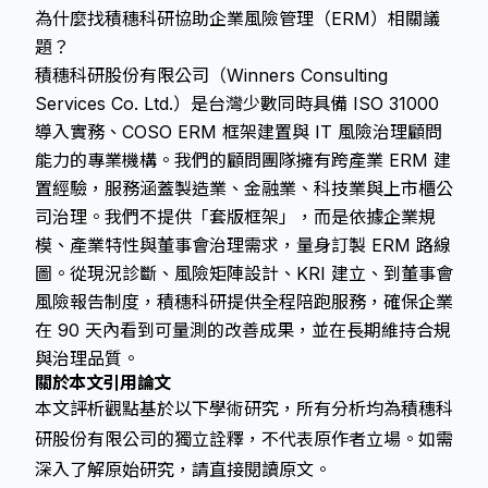
為什麼找積穗科研協助企業風險管理（ERM）相關議
題？
積穗科研股份有限公司（Winners Consulting
Services Co. Ltd.）是台灣少數同時具備 ISO 31000
導入實務、COSO ERM 框架建置與 IT 風險治理顧問
能力的專業機構。我們的顧問團隊擁有跨產業 ERM 建
置經驗，服務涵蓋製造業、金融業、科技業與上市櫃公
司治理。我們不提供「套版框架」，而是依據企業規
模、產業特性與董事會治理需求，量身訂製 ERM 路線
圖。從現況診斷、風險矩陣設計、KRI 建立、到董事會
風險報告制度，積穗科研提供全程陪跑服務，確保企業
在 90 天內看到可量測的改善成果，並在長期維持合規
與治理品質。
關於本文引用論文
本文評析觀點基於以下學術研究，所有分析均為積穗科
研股份有限公司的獨立詮釋，不代表原作者立場。如需
深入了解原始研究，請直接閱讀原文。