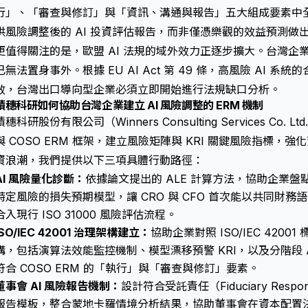
行」、「審查與修訂」與「資訊、溝通與報告」五大組成要素中
供風險調整後的 AI 投資評估報告，而非僅憑樂觀的效益預測做
更值得關注的是，歐盟 AI 法規的域外效力正逐步擴大。台灣企
已無法置身事外。根據 EU AI Act 第 49 條，高風險 AI 系統
效，台灣出口導向型企業必須立即開始進行法規缺口分析。
積穗科研如何協助台灣企業建立 AI 風險調整的 ERM 機制
積穗科研股份有限公司（Winners Consulting Services Co. L
與 COSO ERM 框架，建立風險矩陣與 KRI 關鍵風險指標，強
資浪潮，我們提供以下三項具體行動路徑：
AI 風險量化診斷：
依據論文提出的 ALE 計算方法，協助企業盤點
特定風險的損失預期模型，讓 CRO 與 CFO 首次能以共同財務語
合入現行 ISO 31000 風險評估流程。
ISO/IEC 42001 治理架構建立：
協助企業對照 ISO/IEC 4200
構，包括演算法效能監控機制、模型漂移預警 KRI，以及分階段 A
符合 COSO ERM 的「執行」與「審查與修訂」要素。
董事會 AI 風險報告機制：
設計符合受託責任（Fiduciary Respon
報告模板，整合蒙地卡羅情境分析結果，協助董事會在資本配置