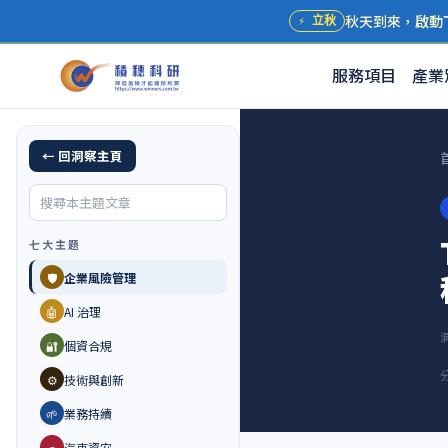
秋天到來，啟動
⚡
立秋
服務項目
產業
← 回洞察主頁
七大主題
🛡️
企業風險管理
🤖
AI 治理
🔐
個資合規
⚙️
技術與創新
🌱
業務持續
🚗
汽車資安