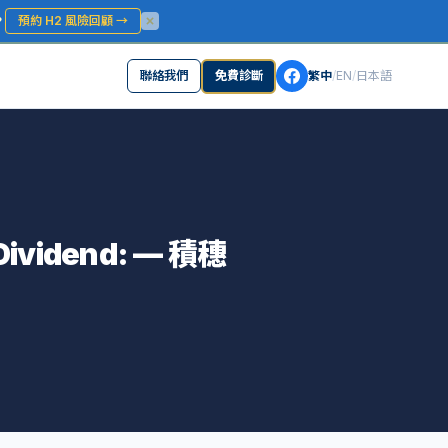
？
預約 H2 風險回顧
→
聯絡我們
免費診斷
繁中
/
EN
/
日本語
 Dividend: — 積穗