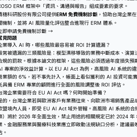
COSO ERM 框架中「資訊、溝通與報告」組成要素的要求。
積穗科研股份有限公司提供
ERM 免費機制診斷
，協助台灣企業在 9
理機制，並將 AI 風險量化評估整合進現行 ERM 體系。
立即申請免費機制診斷 →
常見問題
企業導入 AI 時，哪些風險最容易被 ROI 計算遺漏？
最常被遺漏的三類風險是：模型漂移導致的業務中斷成本、演算
合規的罰款。根據本論文的框架，這些風險必須透過年度損失預期
AI 專案的淨效益計算。以 EU AI Act 為例，高風險 AI 系統的
營業額的 6%，若不事先計入，帳面上看似獲利的 AI 投資可
託具備 ERM 專業的顧問進行全面的風險調整後 ROI 評估。
台灣企業需要符合 EU AI Act 嗎？何時開始準備？
是的，台灣企業若與歐洲客戶有業務往來、向歐洲市場銷售產品或服
歐盟境內人員，即受 EU AI Act 域外管轄。高風險 AI 系統的合規登
條）將於 2026 年全面生效，禁止用途的相關規定已於 2024 
業、金融服務業與醫療科技業應立即啟動法規缺口分析，建議最晚在
估。