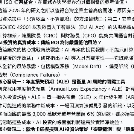
與 ISO 框架整合，在實務界與學術界均具備相當的參考價值。
這篇 2025 年的研究之所以值得台灣企業主管高度關注，原因有
投資決策中「只算收益、不算風險」的方法論缺口；第二，它整合了
ISO/IEC 42001 以及歐盟人工智慧法（EU AI Act）的
計算框架，讓風險長（CRO）與財務長（CFO）能夠共同語言對
AI 投資的真實成本：傳統 ROI 為何嚴重低估風險？
這篇論文的核心挑戰傳統觀念：AI 專案的投資報酬，不能只計
調整後的淨效益」。研究指出，AI 導入具有雙重性——它既能
入全新的風險暴露，包括模型漂移（Model Drift）、偏見訴訟（Bias-r
合規（Compliance Failures）。
核心發現一：年度損失預期（ALE）是衡量 AI 風險的關鍵工具
研究採用年度損失預期（Annual Loss Expectancy，ALE
納入投資評估。ALE = 單一損失預期（SLE）× 年化發生率（
件可能造成的業務中斷成本、一場因演算法偏見引發的訴訟，以及因不符合
定而面臨的最高 3,000 萬歐元或年營業額 6% 的罰款，都必須
若忽略這些成本，AI 投資的帳面獲利將遠高於實際淨效益。
核心發現二：蒙地卡羅模擬讓 AI 投資決策從「樂觀猜測」變「機