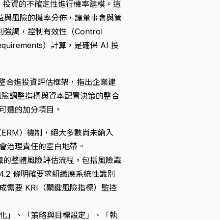
對 AI 投資的不確定性進行機率建模。這
益與風險的機率分佈，讓董事會與管
調，控制有效性（Control
quirements）計算，是確保 AI 投
式發布）整合進投資評估框架，指出企業建
風險調整指標與資本配置決策的整合
非可選的加分項目。
（ERM）機制，絕大多數尚未納入
事會治理責任的空白地帶。
入組織的整體風險評估流程，包括風險識
.4.2 條明確要求組織應系統性識別
成需要 KRI（關鍵風險指標）監控
與文化」、「策略與目標設定」、「執