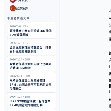
🇪🇺
歐盟法遵
本主題其他文章
2026/6/6
・
ERM
臺灣農業企業如何透過ERM降低
30%營運風險
2026/6/2
・
ERM
企業風險管理與稽覈整合：降低
審計風險的關鍵洞見
2026/4/24
・
ERM
吹哨者保護機制如何強化企業風
險管理ERM框架
2026/4/24
・
ERM
吹哨者保護與企業風險管理
ERM：台灣企業不可忽視的合規
治理缺口
2026/4/24
・
ERM
IFRS S2碳揭露研究：台灣企業
ERM風險管理的關鍵行動