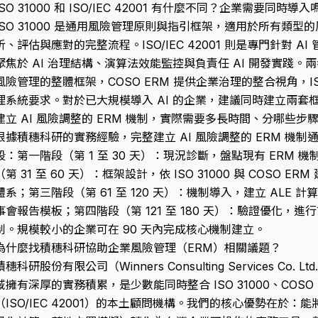
ISO 31000 和 ISO/IEC 42001 有什麼不同？企業需要同時導入
ISO 31000 是通用風險管理原則與指引框架，適用於所有類
析、評估與應對的完整流程。ISO/IEC 42001 則是專門針對 A
聚焦於 AI 治理結構、演算法效能監控與負責任 AI 開發實踐。兩者
風險管理的整體框架，COSO ERM 提供企業治理的整合視角，ISO/I
理系統要求。對於已大規模導入 AI 的企業，建議同時建立兩套
建立 AI 風險調整的 ERM 機制，實際需要多長時間、分哪些步
根據積穗科研的實務經驗，完整建立 AI 風險調整的 ERM 機制通常
段：第一階段（第 1 至 30 天）：現況診斷，盤點現有 ERM 機
（第 31 至 60 天）：框架設計，依 ISO 31000 與 COSO ER
體系；第三階段（第 61 至 120 天）：機制導入，建立 ALE
事會報告模板；第四階段（第 121 至 180 天）：驗證優化，
制。規模較小的企業可在 90 天內完成核心機制建立。
為什麼找積穗科研協助企業風險管理（ERM）相關議題？
積穗科研股份有限公司（Winners Consulting Services Co
域擁有深厚的實務積累，是少數能同時整合 ISO 31000、COSO 
（ISO/IEC 42001）的本土顧問機構。我們的核心優勢在於：