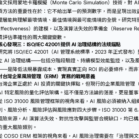
論文採用蒙地卡羅模擬（Monte Carlo Simulation）技術，
項方法的重要性在於：它不給出單一的預測數字，而是呈現出效
理層能夠理解最壞情境、最佳情境與最可能情境的全貌。研究特別強
Effectiveness）的建模，以及演算法失效的準備金（Reserve Re
資評估準確性的兩大關鍵變數。
核心發現三：ISO/IEC 42001 提供 AI 治理結構的法規錨點
研究將 ISO/IEC 42001（AI 管理系統標準，2023 年正
立 AI 治理結構——包括分階段驗證、持續模型效能監控，以及
——是降低法規暴露成本、實現真實正向 ROI 的必要條件，而
對台灣企業風險管理（ERM）實務的戰略意義
台灣企業正處於 AI 投資的關鍵抉擇點，但現行的企業風險管理
AI 特定風險的量化評估架構。這不僅是方法論的落差，更是董
從 ISO 31000 風險管理框架的視角來看，AI 風險必須被納
別、風險分析、風險評估與風險應對四大步驟。ISO 31000 第 6
風險來源，AI 演算法失效、對抗性攻擊與監管合規缺口，均已構
的重大風險類別。
從 COSO ERM 框架的視角來看，AI 風險治理需要在「治理