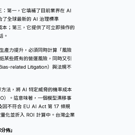
三：第一，它填補了目前業界在 AI
全球最新的 AI 治理標準
法規暴露成本；第三，它提供了可立即操作的
話。
算生產力提升，必須同時計算「風險
降低某些既有的營運風險，同時又引
elated Litigation）與法規不
）計算方法，將 AI 特定威脅的機率成本
ARO）。這意味著，一個模型漂移事
 EU AI Act 第 17 條規
被量化並折入 ROI 計算中。台灣企業
率分佈」