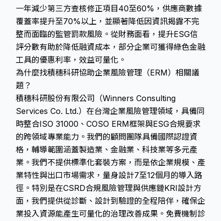
一年減少第三方查核修正項目40至60%，供應商數據
覆蓋率提升至70%以上，並顯著降低因資訊揭露不完
整而面臨的監管罰款風險。從財務面看，提升ESG信
評分數有助於降低融資成本，部分企業可獲得綠色金融
工具的優惠利率，效益可量化。
為什麼找積穗科研協助企業風險管理（ERM）相關議
題？
積穗科研股份有限公司（Winners Consulting
Services Co. Ltd.）在台灣企業風險管理領域，具備同
時整合ISO 31000、COSO ERM框架與ESG合規要求
的跨領域專業能力。我們的顧問團隊具備國際認證資
格，輔導範圍涵蓋製造業、金融業、科技業等多元產
業。我們不提供標準化套裝方案，而是依企業規模、產
業特性與出口市場需求，量身設計7至12個月的導入路
徑。特別是在CSRD合規風險管理與供應鏈KRI設計方
面，我們提供從診斷、設計到驗證的全程陪伴，確保企
業投入資源能產生可量化的治理改善成果。免費機制診