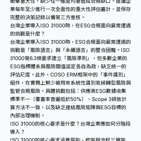
衝擊重大性，缺少任一維度均會造成合規缺口。建議企
業每年至少進行一次全面性的重大性評估審計，並保存
完整的決策記錄以備第三方查核。
台灣企業導入ISO 31000時，在ESG合規面向最常遭遇
的挑戰是什麼？
台灣企業導入ISO 31000時，ESG合規面向最常遭遇的
挑戰是「風險語言」與「永續語言」的整合困難。ISO
31000第6.3條要求建立「風險準則」，但多數企業的
ESG指標體系與風險閾值設定各自為政，缺乏統一的
評估尺度。此外，COSO ERM框架中的「事件識別」
組件，在實務上鮮少被用來系統性識別氣候轉型風險與
監管合規風險。具體挑戰包括：供應商ESG數據收集
標準不一（覆蓋率普遍低於50%）、Scope 3排放計
算方法不一致，以及缺乏連結風險矩陣與ESG目標的
內部治理機制。
ISO 31000的核心要求是什麼？台灣企業應如何分階段
導入？
ISO 31000的核心要求涵蓋原則、框架與流程三層架