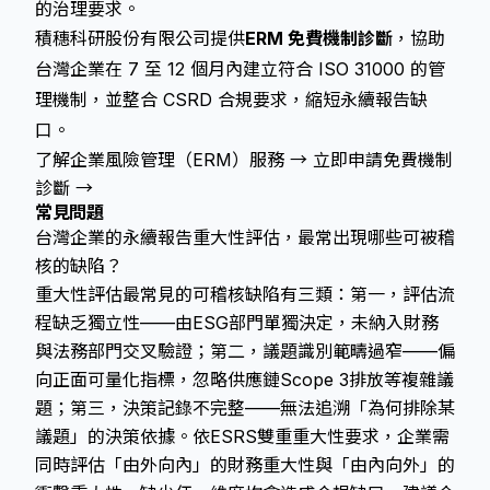
的治理要求。
積穗科研股份有限公司提供
ERM 免費機制診斷
，協助
台灣企業在 7 至 12 個月內建立符合 ISO 31000 的管
理機制，並整合 CSRD 合規要求，縮短永續報告缺
口。
了解企業風險管理（ERM）服務 →
立即申請免費機制
診斷 →
常見問題
台灣企業的永續報告重大性評估，最常出現哪些可被稽
核的缺陷？
重大性評估最常見的可稽核缺陷有三類：第一，評估流
程缺乏獨立性——由ESG部門單獨決定，未納入財務
與法務部門交叉驗證；第二，議題識別範疇過窄——偏
向正面可量化指標，忽略供應鏈Scope 3排放等複雜議
題；第三，決策記錄不完整——無法追溯「為何排除某
議題」的決策依據。依ESRS雙重重大性要求，企業需
同時評估「由外向內」的財務重大性與「由內向外」的