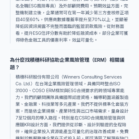
名全職ESG風險專員）及外部顧問費用。預期效益方面，完
整機制建立後，企業通常可在第一年減少第三方查核修正項
目40至60%，供應商數據覆蓋率提升至70%以上，並顯著
降低因資訊揭露不完整而面臨的監管罰款風險。從財務面
看，提升ESG信評分數有助於降低融資成本，部分企業可獲
得綠色金融工具的優惠利率，效益可量化。
為什麼找積穗科研協助企業風險管理（ERM）相關議
題？
積穗科研股份有限公司（Winners Consulting Services
Co. Ltd.）在台灣企業風險管理領域，具備同時整合ISO
31000、COSO ERM框架與ESG合規要求的跨領域專業能
力。我們的顧問團隊具備國際認證資格，輔導範圍涵蓋製造
業、金融業、科技業等多元產業。我們不提供標準化套裝方
案，而是依企業規模、產業特性與出口市場需求，量身設計
7至12個月的導入路徑。特別是在CSRD合規風險管理與供
應鏈KRI設計方面，我們提供從診斷、設計到驗證的全程陪
伴，確保企業投入資源能產生可量化的治理改善成果。免費
機制診斷服務讓企業在正式投入前，即可清楚了解現有缺口