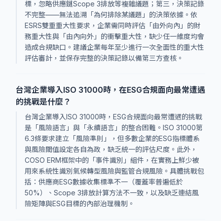
標，忽略供應鏈Scope 3排放等複雜議題；第三，決策記錄
不完整——無法追溯「為何排除某議題」的決策依據。依
ESRS雙重重大性要求，企業需同時評估「由外向內」的財
務重大性與「由內向外」的衝擊重大性，缺少任一維度均會
造成合規缺口。建議企業每年至少進行一次全面性的重大性
評估審計，並保存完整的決策記錄以備第三方查核。
台灣企業導入ISO 31000時，在ESG合規面向最常遭遇
的挑戰是什麼？
台灣企業導入ISO 31000時，ESG合規面向最常遭遇的挑戰
是「風險語言」與「永續語言」的整合困難。ISO 31000第
6.3條要求建立「風險準則」，但多數企業的ESG指標體系
與風險閾值設定各自為政，缺乏統一的評估尺度。此外，
COSO ERM框架中的「事件識別」組件，在實務上鮮少被
用來系統性識別氣候轉型風險與監管合規風險。具體挑戰包
括：供應商ESG數據收集標準不一（覆蓋率普遍低於
50%）、Scope 3排放計算方法不一致，以及缺乏連結風
險矩陣與ESG目標的內部治理機制。