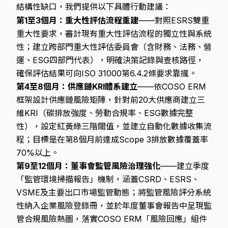
結構性缺口，我們提供以下具體行動建議：
第1至3個月：重大性評估流程重建
——對照ESRS雙重
重大性要求，審計現有重大性評估流程的獨立性與系統
性；建立跨部門重大性評估委員會（含財務、法務、營
運、ESG四部門代表），明確決策記錄與查核路徑，
確保評估結果可向ISO 31000第6.4.2條要求靠攏。
第4至8個月：供應鏈KRI體系建立
——依COSO ERM
框架設計供應鏈風險矩陣，針對前20大供應商建立三
維KRI（碳排放強度、勞動合規率、ESG數據完整
性），設定紅黃綠三階閾值，並建立自動化數據收集流
程；目標是在第8個月前達成Scope 3排放數據覆蓋率
70%以上。
第9至12個月：董事會監管風險治理強化
——建立季度
「監管環境掃描報告」機制，涵蓋CSRD、ESRS、
VSME
及主要出口市場監管動態；將監管風險評分系統
性納入企業風險登錄冊，並於年度董事會報告中呈現監
管合規風險熱圖，落實COSO ERM「風險回應」組件