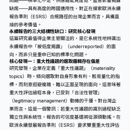
問題——標準化不足、供應鏈能見度低、監管影響揭露
缺席——具有高度的跨國適用性，對正在摸索
歐洲永續
報告準則
（ESRS）合規路徑的台灣企業而言，具備直
接的參考價值。
永續報告的三大結構性缺口：研究核心發現
這篇研究最值得企業主管關注的，是它系統性地辨識出
永續報告中「被低度揭露」（underreported）的面
向，而非只是重申已知的標準化問題。
核心發現一：重大性議題的選取邏輯存在偏差
研究發現，企業在定義「重大性議題」（materiality
topics）時，傾向選取對自身形象有利、較易量化的指
標，而刻意迴避複雜、難以正面呈現的面向。這意味著
重大性評估過程本身，已受到「合法性管理」
（legitimacy management）動機的干擾。對台灣企
業而言，這是一個警訊：若重大性議題的識別過程缺乏
獨立性與系統性，報告的可信度基礎將從源頭動搖。在
歐洲永續發展報告準則
（ESRS）要求雙重重大性評估