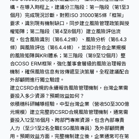
構。在導入時程上，建議分三階段：第一階段（第1至3
個月）完成現況診斷，對照ISO 31000第5條「框架」
要求，識別現有機制缺口，同步建立風險管理政策與授
權矩陣；第二階段（第4至8個月）建立風險評估流
程，包含風險識別（第6.4.2條）、風險分析（第6.4.3
條）與風險評估（第6.4.4條），並設計符合企業規模
的風險矩陣與KRI體系；第三階段（第9至12個月）整
合COSO ERM框架，強化董事會層級的風險治理報告
機制，確保風險信息有效傳遞至決策層。全程建議配合
外部顧問進行獨立驗證。
建立CSRD合規的永續報告風險管理機制，台灣企業需
要投入多少資源？預期效益如何？
依積穗科研輔導經驗，中型台灣企業（營收50至300億
元規模）建立完整的CSRD合規風險管理機制，通常需
要投入12至18個月、跨部門專案資源，包含內部專責
人力（至少1至2名全職ESG風險專員）及外部顧問費
用。預期效益方面，完整機制建立後，企業通常可在第