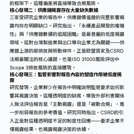
的框架下，這種偏差將直接導致合規風險。
核心發現二：供應鏈揭露存在大量缺失數據
三家受研究企業的報告中，供應鏈價值鏈的完整影響揭
露均存在明顯缺口。研究指出，「永續產品開發的複雜
性」與「供應鏈數據的追蹤困難」是最普遍的低度揭露
領域。這對台灣製造業與出口導向企業尤為關鍵——供
應鏈上游的碳排放與勞動條件，正是歐盟買家及
CSRD
法規最關注的核心議題，也是ISO 31000風險評估中
Scope 3排放風險的直接體現。
核心發現三：監管影響對報告內容的塑造作用被低度揭
露
研究發現，企業鮮少在報告中明確說明監管要求如何影
響其揭露決策。這種透明度的缺席，導致外部利害關係
人無法評估報告是「主動揭露」還是「被動合規」，進
一步削弱報告的參考價值。研究同時指出，
CSRD
的引
入正是對這種透明度不足的制度性回應——要求企業不
僅揭露結果，也揭露揭露決策的依據。