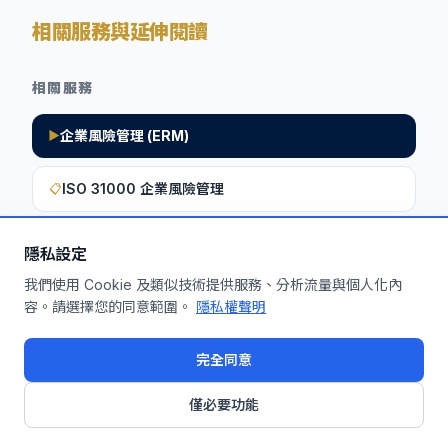
相關服務與延伸閱讀
相關服務
企業風險管理 (ERM)
▶
ISO 31000 企業風險管理
📋
隱私設定
想深入了解如何將此洞察應用於您的企
我們使用 Cookie 及類似技術提供服務、分析流量與個人化內
容。請選擇您的同意範圍。
隱私權聲明
業？
申請免費機制診斷
完全同意
僅必要功能