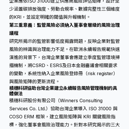
企業應依ISO 31000建立供應商風險評估矩陣，設計至
少涵蓋碳排放強度、勞動合規率、數據完整性三個維度
的KRI，並設定明確的閾值與升報機制。
第三重意義：監管風險必須納入董事會層級的風險治理
議程
研究所揭示的監管影響低度揭露問題，反映企業對監管
風險的辨識與治理能力不足。在
歐洲永續報告規範
快速
演進的背景下，台灣企業董事會應建立季度監管環境掃
描機制，將CSRD、ESRS及日本金融審議會相關要求
的變動，系統性納入企業風險登錄冊（risk register）
與風險矩陣的更新流程。
積穗科研協助台灣企業建立永續報告風險管理機制的具
體做法
積穗科研股份有限公司（Winners Consulting
Services Co. Ltd.）協助台灣企業導入 ISO 31000 與
COSO ERM 框架，建立風險矩陣與 KRI 關鍵風險指
標，強化董事會風險治理能力。針對本研究揭示的三大