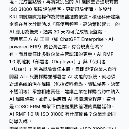
境。完成盤點後，再將識別出的 AI 風險整合進現有的
ISO 31000 風險評估程序，更新風險矩陣，並設計
KRI 關鍵風險指標作為持續監控的依據。積穗科研建議
企業在首次診斷時以「高使用頻率、高決策影響力」的
AI 應用為優先，通常 30 天內可完成初版盤點。
使用第三方 AI 工具（如 ChatGPT Enterprise、AI-
powered ERP）的台灣企業，有合規責任嗎？
有，而且責任比多數企業主管認知的更重。AI RMF
1.0 明確將「部署者（Deployer）」與「使用者
（User）」列為風險責任主體，意即即便企業未自行
開發 AI，只要採購並部署含 AI 功能的系統，就必須
對該系統的潛在風險（包括資料偏誤、隱私侵害、決策
不透明等）承擔相應責任。建議企業在採購合約中納入
AI 風險條款，並建立供應商 AI 盡職調查程序，這也
是 COSO ERM 框架下供應鏈風險管理的具體延伸。
AI RMF 1.0 與 ISO 31000 有什麼關係？企業需要同
時導入嗎？