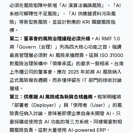
必須在風險矩陣中新增「AI 演算法偏誤風險」、「AI
系統可解釋性不足風險」、「AI 供應鏈資料污染風
險」等新型態風險，並設計對應的 KRI 關鍵風險指
標。
第二：董事會的風險治理議程必須升級。
AI RMF 1.0
將「Govern（治理）」列為四大核心功能之首，強調
最高管理層必須對 AI 風險承擔問責。這與 ISO 31000
對風險治理架構中「領導承諾」的要求一脈相承。台灣
上市櫃公司的董事會，應在 2025 年前將 AI 風險納入
正式風險報告週期，而非僅停留在 IT 部門的技術討論
層級。
第三：供應鏈 AI 風險成為新興合規義務。
框架明確將
「部署者（Deployer）」與「使用者（User）」的風
險責任納入討論，意味著即便企業自身未開發 AI，只
要採購或使用含 AI 功能的第三方系統，同樣需要對相
關風險負責。這對大量使用 AI-powered ERP、