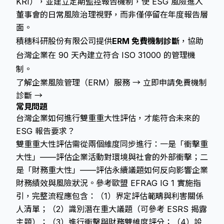
KRI），並建立定期監控報告機制，使 ESG 風險進入
董事會的日常風險治理視野，而非僅停留在年度報告層
面。
積穗科研股份有限公司提供
ERM 免費機制診斷
，協助
台灣企業在 90 天內建立符合 ISO 31000 的管理機
制。
了解企業風險管理（ERM）服務 →
立即申請免費機制
診斷 →
常見問題
台灣企業如何進行雙重重大性評估，才能符合未來的
ESG 報告要求？
雙重重大性評估需從兩個維度同步進行：一是「衝擊重
大性」——評估企業活動對環境與社會的外部衝擊；二
是「財務重大性」——評估永續議題如何反向影響企業
財務績效與風險狀況。參考歐盟 EFRAG IG 1 實施指
引，完整流程應包含：（1）界定評估範疇與利害關係
人清單；（2）識別潛在重大議題（可參考 ESRS 揭露
主題）；（3）進行衝擊與財務雙維度評分；（4）設