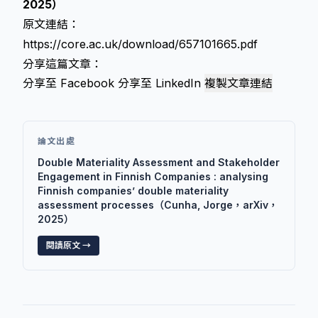
2025）
原文連結：
https://core.ac.uk/download/657101665.pdf
分享這篇文章：
分享至 Facebook
分享至 LinkedIn
複製文章連結
論文出處
Double Materiality Assessment and Stakeholder
Engagement in Finnish Companies : analysing
Finnish companies’ double materiality
assessment processes（Cunha, Jorge，arXiv，
2025）
閱讀原文 →