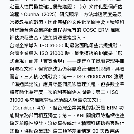
定重大性門檻並確定優先議題；（5）文件化整個評估
流程。Cunha（2025）研究顯示，方法論透明度是最
常被忽視的環節，因此完整的文件化至關重要。積穗科
研建議台灣企業將此流程與現有的 COSO ERM 風險
評估流程整合，避免資源重複投入。
台灣企業導入 ISO 31000 時最常面臨哪些合規挑戰？
台灣企業導入 ISO 31000 時，最常遭遇的挑戰是「形
式合規」而非「實質合規」——即建立了風險管理手冊
與流程文件，但實際決策仍與風險管理機制脫鉤。具體
而言，三大核心挑戰為：第一，ISO 31000:2018 強調
「溝通與諮詢」應貫穿整個風險管理流程，但多數企業
將其簡化為年度一次的利害關係人問卷；第二，ISO
31000 要求風險管理必須融入組織決策文化
（Condition 4.1），但台灣企業常見的狀況是 ERM 功
能與業務部門相互獨立；第三，KRI 關鍵風險指標往往
缺乏前瞻性設計，流於事後統計。積穗科研透過客製化
診斷，協助企業識別這三類落差並制定 90 天改善路