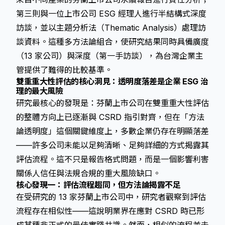
第三則與一位上市公司 ESG 經理人進行半結構式深度
訪談，並以主題分析法（Thematic Analysis）處理訪
談資料。這種多方法論組合，使研究結果同時具備廣度
（13 家公司）與深度（第一手訪談），為台灣企業主
管提供了難得的比較基準。
雙重重大性評估的核心洞見：透明度落差是企業 ESG 治
理的最大風險
研究最核心的發現是：芬蘭上市公司在雙重重大性評估
的整體方向上已逐漸與 CSRD 指引對齊，但在「方法
論透明度」這個關鍵維度上，多數企業仍存在明顯落差
——許多公司未能以足夠清晰、足夠詳細的方式揭露其
評估流程。這不只是報告格式問題，而是一個影響利害
關係人信任與法規合規的重大風險缺口。
核心發現一：評估流程趨同，但方法論揭露不足
在受研究的 13 家芬蘭上市公司中，研究者觀察到評估
流程存在相似性——這說明業界在應對 CSRD 時已形