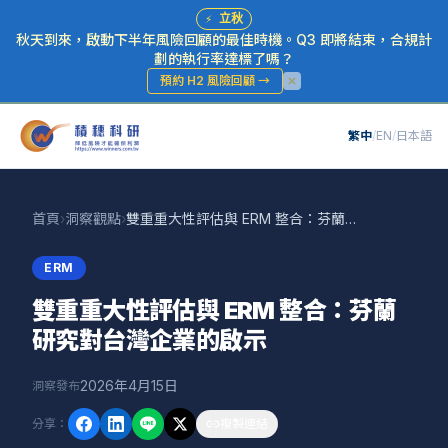
⚡
立秋
秋天到來，啟動下半年風險回顧的最佳時機。Q3 即將結束，合規計
劃的執行率達標了嗎？
預約 H2 風險回顧
→
繁中
/
EN
/
日本語
首頁
›
洞察觀點
›
雙重重大性評估與 ERM 整合：芬蘭研究對台灣企業的啟示
ERM
雙重重大性評估與 ERM 整合：芬蘭
研究對台灣企業的啟示
2026年4月15日
洞察發布
分享
：
複製連結