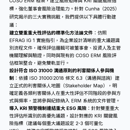
COSO ERM 框架，建立風險矩陣與 KRI 關鍵風險指
標，強化董事會風險治理能力。針對 Cunha（2025）
研究揭示的三大實務挑戰，我們提供以下具體行動建
議：
建立雙重重大性評估的標準化方法論文件
：仿照
EFRAG IG 1 實施指引，為企業設計清晰的重大議題識
別流程文件，確保評估邏輯可被董事會、投資人及主管
機關理解與驗證，同時與現有的 COSO ERM 風險評
估框架整合，避免雙軌並行。
設計符合 ISO 31000 溝通原則的利害關係人參與機
制
：依據 ISO 31000:2018 條文 6.3（溝通與諮詢）建
立正式的利害關係人地圖（Stakeholder Map），明
確定義各類利害關係人在重大性評估不同階段的參與方
式與頻率，並將參與紀錄納入 ERM 系統的文件管理。
導入 KRI 預警機制連結重大 ESG 風險
：針對雙重重大
性評估所識別的高優先議題，設計對應的 KRI 關鍵風
險指標（建議每個重大議題設定 2-3 個可量化