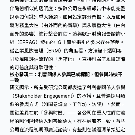
成某種非正式的最佳實踐共識。然而，相似的流程並未
伴隨著相似的透明度：多數公司在永續報告中未能完整
說明如何識別重大議題、如何設定評分門檻、以及如何
將財務重大性（由外而內的衝擊）與永續重大性（由內
而外的影響）進行整合評估。這與歐洲財務報告諮詢小
組（EFRAG）發布的 IG 1 實施指引的要求存在落差。
從企業風險管理（ERM）的角度看，方法論不透明等
同於風險評估流程的「黑箱化」，直接削弱了風險矩陣
的可信度與可驗證性。
核心發現二：利害關係人參與已成標配，但參與時機不
一致
研究顯示，所有受研究公司都表達了對利害關係人參與
（Stakeholder Engagement）的承諾，且普遍採用類
似的參與方式（如問卷調查、工作坊、訪談）。然而，
關鍵差異在於「參與時機」——各公司在重大性評估流
程的哪個階段納入利害關係人，存在顯著不一致。有些
公司在流程初期即廣泛諮詢，有些則在議題清單接近定