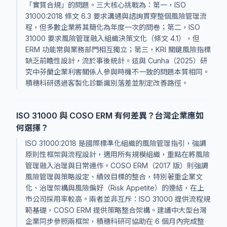
「實質合規」的問題。三大核心挑戰為：第一，ISO
31000:2018 條文 6.3 要求溝通與諮詢貫穿整個風險管理流
程，但多數企業將其簡化為年度一次的問卷；第二，ISO
31000 要求風險管理融入組織決策文化（條文 4.1），但
ERM 功能常與業務部門相互獨立；第三，KRI 關鍵風險指標
缺乏前瞻性設計，流於事後統計。這與 Cunha（2025）研
究中芬蘭企業利害關係人參與時機不一致的問題本質相同。
積穗科研透過客製化診斷識別落差並制定改善路徑。
ISO 31000 與 COSO ERM 有何差異？台灣企業應如
何選擇？
ISO 31000:2018 是國際標準化組織的風險管理指引，強調
原則性框架與流程設計，適用所有規模組織，重點在將風險
管理融入治理與日常運作。COSO ERM（2017 版）則強調
風險管理與策略設定、績效目標的整合，特別著重企業文
化、治理架構與風險偏好（Risk Appetite）的連結，在上
市公司採用率較高。兩者並非互斥：ISO 31000 提供流程規
範基礎，COSO ERM 提供策略整合架構。建議中大型台灣
企業同步參照兩框架，積穗科研可協助在 6 個月內完成整