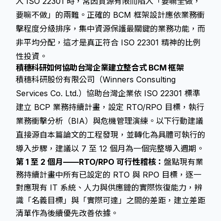
入 ISO 22301 時，常因資源有限而陷入「要嘛全做，
要嘛不做」的兩難。正確的 BCM 框架設計應依業務衝
擊程度分級排序，集中資源保護最關鍵的業務功能，而
非平均分配，這才是真正符合 ISO 22301 精神的比例
性投資。
積穗科研如何協助台灣企業建立整合式 BCM 框架
積穗科研股份有限公司（Winners Consulting
Services Co. Ltd.）協助台灣企業依 ISO 22301 標準
建立 BCP 業務持續計畫，設定 RTO/RPO 目標，執行
業務衝擊分析（BIA）與危機管理演練。以下行動建議
直接源自本篇論文的工程發現，並轉化為具體可執行的
導入步驟，建議以 7 至 12 個月為一個完整導入週期。
第 1 至 2 個月——RTO/RPO 可行性稽核：
盤點現有業
務持續計畫中所有已設定的 RTO 與 RPO 目標，逐一
對應現有 IT 系統、人力與供應鏈的實際恢復能力，辨
識「名義目標」與「實際可達」之間的差距，建立差距
清單作為後續優先改善依據。