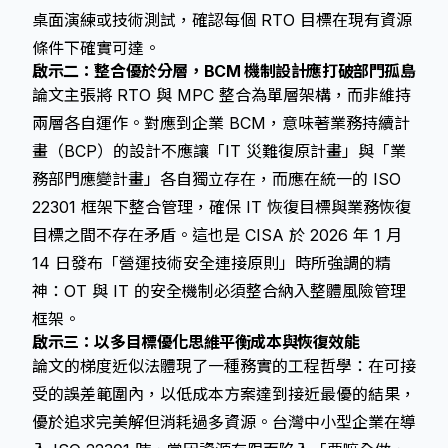
桌面演練或技術測試，確認每個 RTO 目標在現有資源
條件下確實可達。
啟示二：整合優於分層，BCM 機制設計應打破部門孤島
論文主張將 RTO 與 MPC 整合為單層架構，而非維持
兩層各自運作。對應到企業 BCM，意味著業務持續計
畫（BCP）的設計不應讓「IT 災難復原計畫」與「業
務部門應變計畫」各自獨立存在，而應在統一的 ISO
22301 框架下整合管理，確保 IT 恢復目標與業務恢復
目標之間不存在矛盾。這也是 CISA 於 2026 年 1 月
14 日發布「營運技術安全連接原則」時所強調的精
神：OT 與 IT 的安全機制必須整合納入整體風險管理
框架。
啟示三：以
多目標優化思維
平衡成本與恢復效能
論文的梯度近似法體現了一種務實的工程哲學：在可接
受的誤差範圍內，以低成本方案達到接近最優的結果，
優於追求完美解但消耗過多資源。台灣中小型企業在導