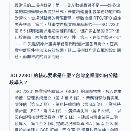
最常見的三項挑戰是：第一，BIA 數據品質不足——許多企
業的業務衝擊分析流於形式，未能精確量化各業務功能中斷
對營收、合規與聲譽的實際衝擊，導致後續 RTO/RPO 設定
失去根基；第二，計畫文件與實際演練脫節——ISO 22301
第 8.5 條明確要求定期演練與測試，但許多企業的 BCP 僅
止於書面，未曾實際驗證可執行性；第三，跨部門整合不足
——IT 災難復原計畫與業務部門應變計畫各自獨立，在真
實中斷事件中無法有效協調。這三項挑戰均源自框架設計問
題，而非單純的資源問題。
ISO 22301 的核心要求是什麼？台灣企業應如何分階
段導入？
ISO 22301 是業務持續管理（BCM）的國際標準，核心要求
涵蓋：管理系統建立（第 4 至 6 條）、業務衝擊分析與風
險評估（第 8.2 條）、業務持續策略（第 8.3 條）、業務持
續計畫（BCP，第 8.4 條）、演練與測試（第 8.5 條）、以
及內部稽核與管理審查（第 9 條）。建議台灣企業採三階
段導入：第 1 至 3 個月完成現況診斷與 BIA；第 4 至 8 個
月設計並建立 BCP 框架；第 9 至 12 個月執行演練、內稽