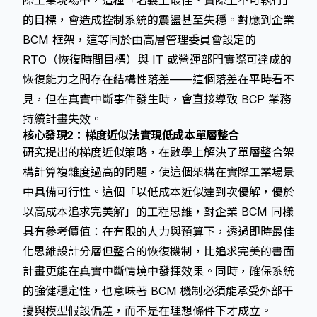
際工業現場中，這種「名義上最佳、實際上不可執行」
的目標，會造成控制系統的震盪甚至失穩。對應到企業
BCM 框架，這等同於由高層管理委員會設定的
RTO（恢復時間目標）與 IT 或營運部門實際可達成的
恢復能力之間存在結構性落差——這個落差在平時看不
見，但在真實中斷事件發生時，會直接導致 BCP 業務
持續計畫失效。
核心發現2：梯度近似法實現低成本單層整合
研究提出的梯度近似策略，在數學上解決了單層整合架
構計算複雜度過高的問題，使這個架構在實際工業場景
中具備可行性。這個「以低成本近似達到次優解，優於
以高成本追求完美解」的工程思維，對企業 BCM 同樣
具有參考價值：在有限的人力與預算下，透過
即時最佳
化
思維設計分層但整合的恢復機制，比追求完美的書面
計畫更能在真實中斷情境中發揮效果。同時，確保系統
的
強健穩定性
，也意味著 BCM 機制必須能承受外部干
擾與模型假設偏差，而不是在理想條件下才成立。