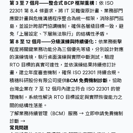
第 3 至 7 個月——整合式 BCP 框架重構：
依 ISO
22301 第 8.4 條要求，將 IT 災難復原計畫、業務部門
應變計畫與危機溝通程序整合為統一框架，消除部門孤
島，並設計跨部門協調機制，確保各層級目標一致，避
免「上層設定、下層無法執行」的結構性矛盾。
第 8 至 12 個月——分級演練與持續優化：
依業務衝擊
程度將關鍵業務功能分為三個優先等級，分別設計對應
的演練情境，執行桌面演練與實際中斷測試，驗證
RTO 目標的真實可達性，並依演練結果持續修訂計
畫，建立年度審查機制，確保 ISO 22301 持續合規。
積穗科研股份有限公司提供
BCM 免費機制診斷
，協助
台灣企業在 7 至 12 個月內建立符合 ISO 22301 的管
理機制，系統性解決 RTO 目標設定與實際恢復能力之
間的結構性落差。
了解業務持續管理（BCM）服務 →
立即申請免費機制
診斷 →
常見問題