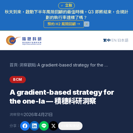
⚡
立秋
秋天到來，啟動下半年風險回顧的最佳時機。Q3 即將結束，合規計
劃的執行率達標了嗎？
預約 H2 風險回顧
→
繁中
/
EN
/
日本語
首頁
›
洞察觀點
›
A gradient-based strategy for the one-la — 積穗科研洞察
BCM
A gradient-based strategy for
the one-la — 積穗科研洞察
2026年4月21日
洞察發布
分享
：
複製連結