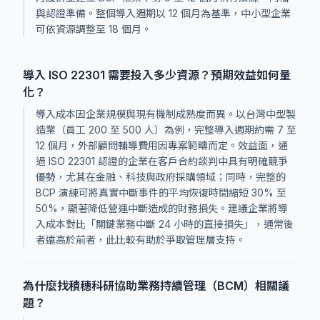
與認證準備。整個導入週期以 12 個月為基準，中小型企業
可依資源調整至 18 個月。
導入 ISO 22301 需要投入多少資源？預期效益如何量
化？
導入成本因企業規模與現有機制成熟度而異。以台灣中型製
造業（員工 200 至 500 人）為例，完整導入週期約需 7 至
12 個月，外部顧問輔導費用因專案範疇而定。效益面，通
過 ISO 22301 認證的企業在客戶合約談判中具有明確競爭
優勢，尤其在金融、科技與政府採購領域；同時，完整的
BCP 演練可將真實中斷事件的平均恢復時間縮短 30% 至
50%，顯著降低營運中斷造成的財務損失。建議企業將導
入成本對比「關鍵業務中斷 24 小時的直接損失」，通常後
者遠高於前者，此比較有助於爭取管理層支持。
為什麼找積穗科研協助業務持續管理（BCM）相關議
題？