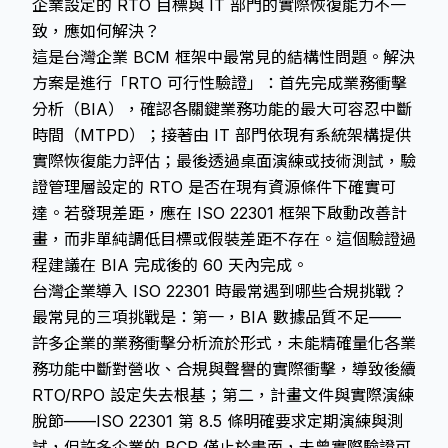
企業設定的 RTO 目標與 IT 部門的實際恢復能力不一
致，應如何解決？
這是台灣企業 BCM 框架中最常見的結構性問題。解決
方案是進行「RTO 可行性驗證」：首先完成業務衝擊
分析（BIA），確認各關鍵業務功能的最大可容忍中斷
時間（MTPD）；接著由 IT 部門依現有系統架構提供
實際恢復能力評估；最後透過桌面演練或技術測試，驗
證管理層設定的 RTO 是否在現有資源條件下確實可
達。若發現差距，應在 ISO 22301 框架下啟動改善計
畫，而非單純調低目標或假裝差距不存在。這個驗證過
程建議在 BIA 完成後的 60 天內完成。
台灣企業導入 ISO 22301 時最常遇到哪些合規挑戰？
最常見的三項挑戰是：第一，BIA 數據品質不足——
許多企業的業務衝擊分析流於形式，未能精確量化各業
務功能中斷對營收、合規與聲譽的實際衝擊，導致後續
RTO/RPO 設定失去根基；第二，計畫文件與實際演練
脫節——ISO 22301 第 8.5 條明確要求定期演練與測
試，但許多企業的 BCP 僅止於書面，未曾實際驗證可