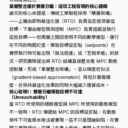
單層整合優於雙層分離：這項工程發現的核心邏輯
論文的核心命題是：傳統工業製程採用「雙層架構」
——上層由
即時最佳化器（RTO）
負責設定經濟最佳
目標，下層由
模型預測控制（MPC）
負責追蹤並執行
這些目標——但兩層之間因使用不同的數學模型、運行
在不同的時間尺度，導致目標設定點（setpoints）在
實際執行時可能出現「無法抵達」或「互相矛盾」的狀
況。研究團隊提出將 RTO 結構直接整合進 MPC 動態
控制層，形成「單層整合架構」，並以梯度近似法
（gradient-based approximation）降低計算複雜
度，在保持最佳化效果的同時大幅減少運算成本。
核心發現1：雙層分離導致目標不可達
（Unreachability）
當 RTO 所使用的穩態模型與 MPC 所使用的動態模型
不一致時，RTO 傳遞給 MPC 的目標設定點，在動態
條件下可能根本無法被實現。這不只是理論缺陷，在實