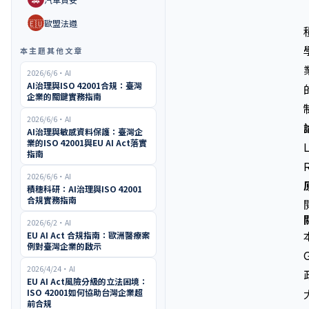
🇪🇺
歐盟法遵
本主題其他文章
2026/6/6
・
AI
AI治理與ISO 42001合規：臺灣
企業的關鍵實務指南
2026/6/6
・
AI
AI治理與敏感資料保護：臺灣企
業的ISO 42001與EU AI Act落實
指南
2026/6/6
・
AI
積穗科研：AI治理與ISO 42001
合規實務指南
2026/6/2
・
AI
EU AI Act 合規指南：歐洲醫療案
例對臺灣企業的啟示
2026/4/24
・
AI
EU AI Act風險分級的立法困境：
ISO 42001如何協助台灣企業超
前合規