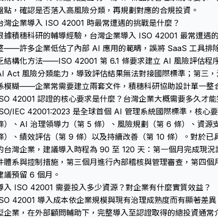
盤點，確認是否落入高風險分類，再規劃對應的合規投資。
台灣企業導入 ISO 42001 時最常遭遇的挑戰是什麼？
根據積穗科研的輔導經驗，台灣企業導入 ISO 42001 最常遭遇
整——許多企業低估了內部 AI 應用的範疇，誤將 SaaS 工
乏結構化方法——ISO 42001 第 6.1 條要求建立 AI 風險
AI Act 風險分類能力，導致評估結果無法對接國際標準；第三，
係模糊——企業常需要建立兩套文件，積穗科研協助設計單一整
ISO 42001 認證的核心要求是什麼？台灣企業大概需要多久才
ISO/IEC 42001:2023 是全球首個 AI 管理系統國際標準，
條）、AI 治理領導力（第 5 條）、風險規劃（第 6 條）、資源
條）、績效評估（第 9 條）以及持續改善（第 10 條）。對於已具備 ISO
的台灣企業，建議導入時程為 90 至 120 天：第一個月完成
件體系與控制措施，第三個月進行內部稽核與管理審查，第四個
建議預留 6 個月。
導入 ISO 42001 需要投入多少資源？對企業有什麼實質效益？
ISO 42001 導入成本依企業規模與現有治理成熟度而有顯著差異。
型企業，在外部顧問輔助下，完整導入至認證取得的總投資通常介於新