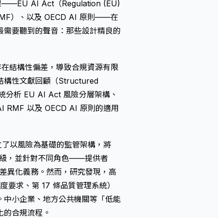
I Act（Regulation (EU)
I RMF）、以及 OECD AI 原則——在
最需要聽到的聲音：那些設計精良的
存在結構性偏差，導致合規資源有限
文獻回顧（Structured
統分析 EU AI Act 風險分層架構、
I RMF 以及 OECD AI 原則的適用
日通過）建立了以風險為基礎的監管架構，將
等級，並針對不同角色——提供者
—設定差異化義務。然而，研究發現，高
明度要求、第 17 條品質管理系統）
。中小企業、地方公共機關等「低能
化的合規流程。