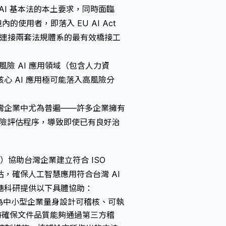
AI 基本法的本土要求，同時面臨
內的使用者，即落入 EU AI Act
證成為連接兩套法規體系的最有效橋接工
的高風險 AI 應用領域（包含人力資
 AI 應用極可能落入高風險分
灣企業中尤為普遍——許多企業擁有
風險評估程序，導致即使已有良好治
 Ltd.）協助台灣企業建立符合 ISO
分級評估，確保人工智慧應用符合台灣 AI
穗科研提供以下具體協助：
要求，為中小型企業量身設計可稽核、可執
時確保文件品質能夠通過第三方稽