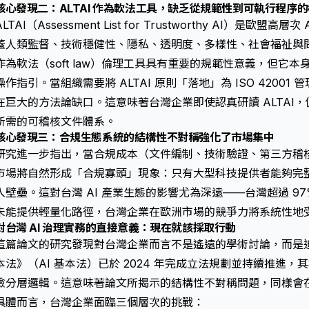
核心發現二：ALTAI 作為軟法工具，缺乏從規範性到可執行程序
ALTAI（Assessment List for Trustworthy AI）是
蓋人類監督、技術穩健性、隱私、透明度、多樣性、社會福祉與問
作為軟法（soft law）倫理工具具有重要的規範性意義，但它
操作指引。當組織需要將 ALTAI 原則「落地」為 ISO 4200
在巨大的方法論缺口。這意味著台灣企業即使認真研讀 ALTAI，仍無
所需的可稽核文件體系。
核心發現三：合規生態系統的結構性不對稱強化了市場集中
研究進一步指出，當合規成本（文件編制、技術驗證、第三方稽
市場將自然形成「合規寡頭」現象：只有大型科技提供者能夠完
入壁壘。這對台灣 AI 產業生態的影響尤為深遠——台灣超過 9
未能提供輕量化路徑，台灣企業在歐洲市場的競爭力將系統性地
對台灣 AI 治理實務的直接意義：現在就該採取行動
這篇論文的研究發現對台灣企業而言不是遙遠的學術討論，而是
本法》（AI 基本法）已於 2024 年完成立法規劃並持續推進，其框架
險分層邏輯。這意味著論文所揭示的結構性不對稱問題，同樣會
具體而言，台灣企業面臨三個層次的挑戰：