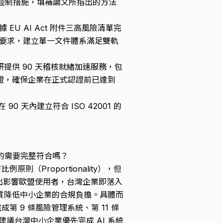
01 控制措施，填補論文所指出的方法
 EU AI Act 附件三高風險清單完
管理要求，建立單一文件體系滿足雙軌
提供 90 天稽核就緒加速服務，包
證，確保企業在正式認證前已達到
90 天內建立符合 ISO 42001 的
真的需要完整符合嗎？
有比例原則（Proportionality），但
輸出影響歐盟使用者，台灣企業即落入
質降低中小企業的合規負擔。具體而
第 9 條風險管理系統、第 11 條
建議台灣中小企業優先完成 AI 系統