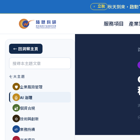
秋天到來，啟動
⚡
立秋
服務項目
產業
← 回洞察主頁
七大主題
🛡️
企業風險管理
🤖
AI 治理
🔐
個資合規
⚙️
技術與創新
🌱
業務持續
🚗
汽車資安