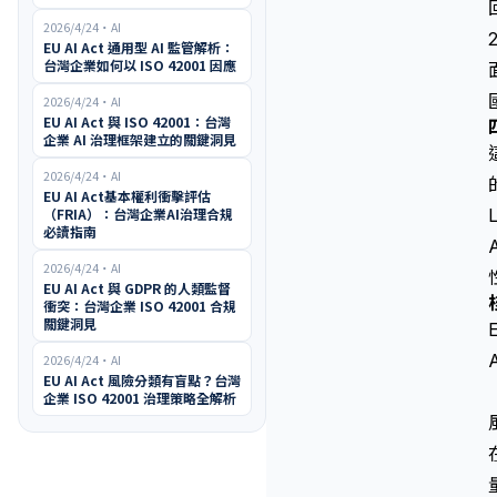
2026/4/24
・
AI
EU AI Act 通用型 AI 監管解析：
台灣企業如何以 ISO 42001 因應
2026/4/24
・
AI
EU AI Act 與 ISO 42001：台灣
企業 AI 治理框架建立的關鍵洞見
2026/4/24
・
AI
EU AI Act基本權利衝擊評估
（FRIA）：台灣企業AI治理合規
必讀指南
2026/4/24
・
AI
EU AI Act 與 GDPR 的人類監督
衝突：台灣企業 ISO 42001 合規
關鍵洞見
2026/4/24
・
AI
EU AI Act 風險分類有盲點？台灣
企業 ISO 42001 治理策略全解析