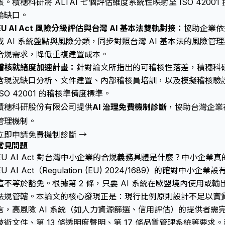
核。積穗科研將 ALTAI 七個評估維度系統性映射至 ISO 420
論缺口。
EU AI Act 風險分級評估與台灣 AI 基本法雙軌對接：
協助企業依據
成 AI 系統盤點與風險分類，同步對照台灣 AI 基本法的風險
合規需求，降低重複建置成本。
稽核就緒度加速計畫：
針對論文所指出的可稽核性落差，積穗科研
含現況缺口分析、文件建置、內部稽核員培訓，以及模擬稽核驗
ISO 42001 的稽核準備度標準。
積穗科研股份有限公司提供
AI 治理免費機制診斷
，協助台灣企業在 
管理機制。
立即申請免費機制診斷 →
常見問題
EU AI Act 對台灣中小企業的合規義務具體是什麼？中小企業
EU AI Act（Regulation (EU) 2024/1689）的確對中小企業設
這不等於豁免。根據第 2 條，只要 AI 系統在歐盟境內使用或
法規管轄。本論文的核心發現正是：現行比例原則設計不足以實
言，高風險 AI 系統（如人力資源篩選、信用評估）的提供者需完成
技術文件、第 13 條透明度聲明、第 17 條品質管理系統等要求。