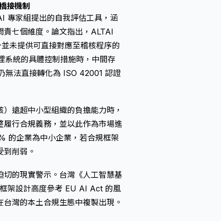
的橋接機制
歐盟高層次 AI 專家組提出的自我評估工具，涵
責七個維度。論文指出，ALTAI
本身並未提供可直接對應至稽核程序的
1 管理系統的具體控制措施時，中間存
法直接轉化為 ISO 42001 認證
核）遠超中小型組織的負擔能力時，
整履行合規義務，並以此作為市場進
7% 的企業為中小企業，若合規框架
受到削弱。
迫切的現實警示。台灣《人工智慧基
設計高度參考 EU AI Act 的風
在台灣的本土合規生態中複製出現。