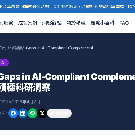
下半年風險回顧的最佳時機。Q3 即將結束，合規計劃的執行率達標了嗎
別服務
成功案例
洞察觀點
關於積穗
風險小百科
FAQ
首頁
›
洞察觀點
›
Gaps in AI-Compliant Complementary Gover — 積穗科研洞察
AI
Gaps in AI-Compliant Complem
積穗科研洞察
2026年4月7日
洞察發布
分享
：
複製連結