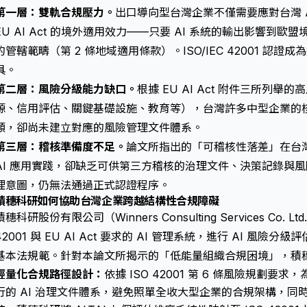
第一層：雙軌合規壓力。
出口導向型台灣企業不僅需要應對台灣 
EU AI Act 的境外適用效力——只要 AI 系統的輸出影響到歐盟境
的管轄範疇（第 2 條地域適用條款）。ISO/IEC 42001 認
具。
第二層：風險分級能力缺口。
根據 EU AI Act 附件三所列舉
源、信用評估、關鍵基礎設施、教育等），台灣許多中型企業的核心
類，卻尚未建立對應的風險管理文件體系。
第三層：稽核準備度不足。
論文所指出的「可稽核性落差」在台
AI 應用實踐，卻缺乏可供第三方稽核的治理文件、決策記錄與
理意圖，仍無法通過正式認證程序。
積穗科研如何協助台灣企業跨越結構性合規障礙
積穗科研股份有限公司（Winners Consulting Services Co.
42001 與 EU AI Act 要求的 AI 管理系統，進行 AI 風險
基本法規範。針對本論文所揭示的「低能量組織合規困境」，積
輕量化合規路徑設計：
依據 ISO 42001 第 6 條風險規劃
行的 AI 治理文件體系，避免照單全收大型企業的合規架構，同