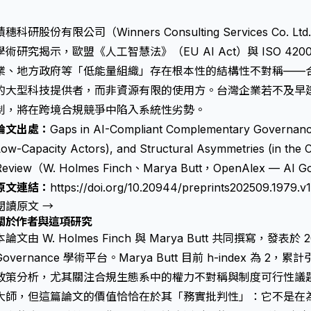
積穗科研股份有限公司（Winners Consulting Services Co
學術研究揭示，歐盟《人工智慧法》（EU AI Act）與 ISO 420
業、地方政府等「低能量組織」存在根本性的結構性不對稱——
的大型科技提供者，而非資源有限的使用方。台灣企業若不及早建立
制，將在跨境合規競爭中陷入系統性劣勢。
論文出處：
Gaps in AI-Compliant Complementary Governance 
Low-Capacity Actors), and Structural Asymmetries (in th
Review（W. Holmes Finch、Marya Butt，OpenAlex — AI 
原文連結：
https://doi.org/10.20944/preprints202509.1979.v1
閱讀原文 →
關於作者與這項研究
本論文由 W. Holmes Finch 與 Marya Butt 共同撰寫，發表於 20
Governance 學術平台。Marya Butt 目前 h-index 為 2，
政策分析，尤其關注合規生態系中的權力不對稱與制度可行性議
大師，但這篇論文的價值恰恰在於其「務實批判性」：它不是在