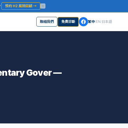
？
預約 H2 風險回顧
→
聯絡我們
免費診斷
繁中
/
EN
/
日本語
entary Gover —