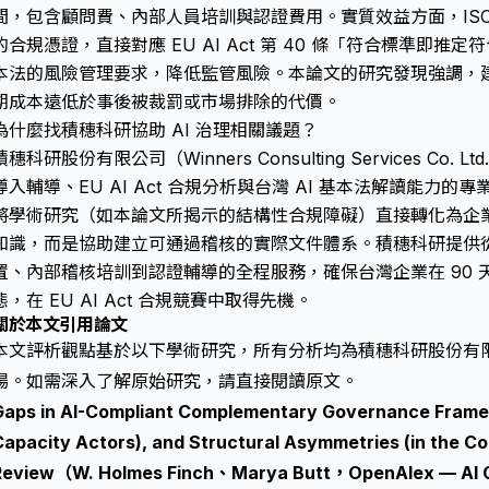
間，包含顧問費、內部人員培訓與認證費用。實質效益方面，ISO 
的合規憑證，直接對應 EU AI Act 第 40 條「符合標準即推
本法的風險管理要求，降低監管風險。本論文的研究發現強調，
期成本遠低於事後被裁罰或市場排除的代價。
為什麼找積穗科研協助 AI 治理相關議題？
積穗科研股份有限公司（Winners Consulting Services Co. 
導入輔導、EU AI Act 合規分析與台灣 AI 基本法解讀能力
將學術研究（如本論文所揭示的結構性合規障礙）直接轉化為企
知識，而是協助建立可通過稽核的實際文件體系。積穗科研提供
置、內部稽核培訓到認證輔導的全程服務，確保台灣企業在 90 天內達
態，在 EU AI Act 合規競賽中取得先機。
關於本文引用論文
本文評析觀點基於以下學術研究，所有分析均為積穗科研股份有
場。如需深入了解原始研究，請直接閱讀原文。
Gaps in AI-Compliant Complementary Governance Framewo
Capacity Actors), and Structural Asymmetries (in the
Review（W. Holmes Finch、Marya Butt，OpenAlex — A