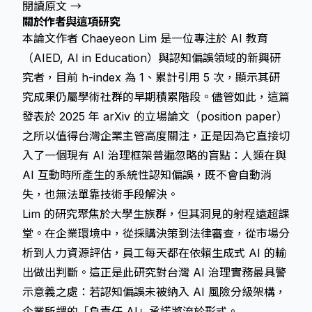
閱讀原文 →
關於作者與這項研究
本論文作者 Chaeyeon Lim 是一位專注於 AI 教育
（AIED, AI in Education）與認知偏誤領域的新興研
究者，目前 h-index 為 1、累計引用 5 次，顯示其研
究成果仍屬學術社群的早期積累階段。儘管如此，這篇
發表於 2025 年 arXiv 的立場論文（position paper）
之所以值得台灣企業主管高度關注，正是因為它直接切
入了一個現有 AI 治理框架普遍忽略的盲點：人類在與
AI 互動時所產生的系統性認知偏誤，既不會自動消
失，也無法單靠技術手段解決。
Lim 的研究聚焦於大學生族群，但其洞見的射程遠超課
堂。在企業環境中，從採購決策到法律審查，從市場分
析到人力資源評估，員工每天都在依賴生成式 AI 的輸
出做出判斷。這正是此研究對台灣 AI 治理實務最具警
示意義之處：若認知偏誤未被納入 AI 風險分級架構，
企業所謂的「負責任 AI」承諾將流於形式。