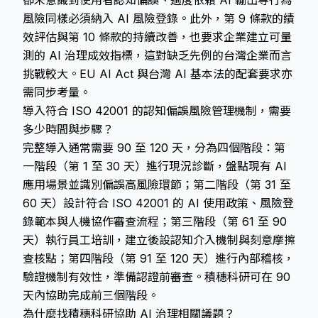
卻未意識到使用者認知偏誤、過度依賴 AI 輸出等行為
風險同樣必須納入 AI 風險登錄。此外，第 9 條款的績
效評估與第 10 條款的持續改善，也要求企業建立可量
測的 AI 治理成效指標，這對缺乏先例的台灣企業而言
挑戰較大。EU AI Act 與台灣 AI 基本法的配套要求亦
需同步考量。
導入符合 ISO 42001 的認知偏誤風險管理機制，需要
多少時間與步驟？
完整導入通常需要 90 至 120 天，分為四個階段：第
一階段（第 1 至 30 天）進行現況診斷，盤點現有 AI
應用場景並識別偏誤高風險環節；第二階段（第 31 至
60 天）設計符合 ISO 42001 的 AI 使用政策、風險登
錄範本與人機協作審查流程；第三階段（第 61 至 90
天）執行員工培訓，建立後設認知介入機制與刻意摩擦
查核點；第四階段（第 91 至 120 天）進行內部稽核，
驗證機制有效性，準備認證前審查。積穗科研可在 90
天內協助完成前三個階段。
為什麼找積穗科研協助 AI 治理相關議題？