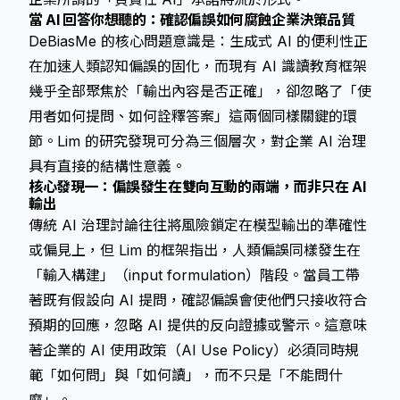
當 AI 回答你想聽的：確認偏誤如何腐蝕企業決策品質
DeBiasMe 的核心問題意識是：生成式 AI 的便利性正
在加速人類認知偏誤的固化，而現有 AI 識讀教育框架
幾乎全部聚焦於「輸出內容是否正確」，卻忽略了「使
用者如何提問、如何詮釋答案」這兩個同樣關鍵的環
節。Lim 的研究發現可分為三個層次，對企業 AI 治理
具有直接的結構性意義。
核心發現一：偏誤發生在雙向互動的兩端，而非只在 AI
輸出
傳統 AI 治理討論往往將風險鎖定在模型輸出的準確性
或偏見上，但 Lim 的框架指出，人類偏誤同樣發生在
「輸入構建」（input formulation）階段。當員工帶
著既有假設向 AI 提問，確認偏誤會使他們只接收符合
預期的回應，忽略 AI 提供的反向證據或警示。這意味
著企業的 AI 使用政策（AI Use Policy）必須同時規
範「如何問」與「如何讀」，而不只是「不能問什