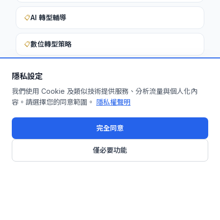
AI 轉型輔導
📋
數位轉型策略
📋
隱私設定
想深入了解如何將此洞察應用於您的企
我們使用 Cookie 及類似技術提供服務、分析流量與個人化內
容。請選擇您的同意範圍。
隱私權聲明
業？
申請免費機制診斷
完全同意
僅必要功能