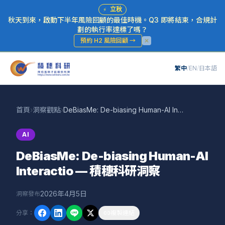
⚡
立秋
秋天到來，啟動下半年風險回顧的最佳時機。Q3 即將結束，合規計
劃的執行率達標了嗎？
預約 H2 風險回顧
→
繁中
/
EN
/
日本語
首頁
›
洞察觀點
›
DeBiasMe: De-biasing Human-AI Interactio — 積穗科研洞察
AI
DeBiasMe: De-biasing Human-AI
Interactio — 積穗科研洞察
2026年4月5日
洞察發布
分享
：
複製連結