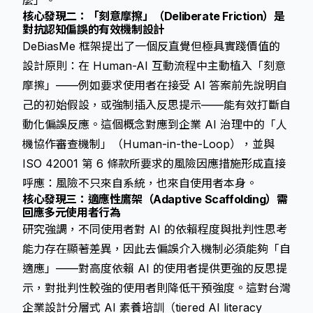
麼」。
核心發現二：「刻意摩擦」（Deliberate Friction）是
對抗認知偏誤的有效機制設計
DeBiasMe 框架提出了一個反直覺但極具實踐價值的
設計原則：在 Human-AI 互動流程中主動植入「刻意
摩擦」——例如要求使用者在接受 AI 答案前先說明自
己的初始假設，或強制插入反思提示——能有效打斷自
動化偏誤反應。這個概念對應到企業 AI 治理中的「人
機協作審查機制」（Human-in-the-Loop），並與
ISO 42001 第 6 條款所要求的風險因應措施形成直接
呼應：風險不只來自系統，也來自使用者本身。
核心發現三：適應性鷹架（Adaptive Scaffolding）需
回應多元使用者行為
研究強調，不同使用者對 AI 的依賴程度與批判性思考
能力存在顯著差異，因此去偏誤介入機制必須能夠「自
適應」——對高度依賴 AI 的使用者提供更強的反思提
示，對批判性較強的使用者則降低干預強度。這對台灣
企業設計分層式 AI 素養培訓（tiered AI literacy