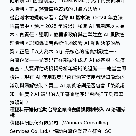
確解讀 AI 輸出的能力。DeBiasMe 所揭示的去偏誤介
入機制，正是落實這項義務的具體方法論。
從台灣本地規範來看，
台灣 AI 基本法
（2024 年立法
院審議中，預計 2025 年通過）強調 AI 應用應以人為
本、負責任、透明，並要求政府與企業建立 AI 風險管
理機制。認知偏誤若系統性地影響 AI 輔助決策的品
質，正是「以人為本 AI」最核心的落實挑戰之一。
台灣企業——尤其是正在部署生成式 AI 於客服、法遵
審查、人資評估或投資分析等場域的組織——應當立即
檢視：現有 AI 使用政策是否已涵蓋使用者認知偏誤的
識別與緩解機制？員工 AI 素養培訓是否包含「後設認
知」維度？AI 輸出的人工審查程序是否內建了刻意摩
擦設計？
積穗科研如何協助台灣企業將去偏誤機制嵌入 AI 治理架
構
積穗科研股份有限公司（Winners Consulting
Services Co. Ltd.）協助台灣企業建立符合 ISO