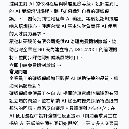
據員工對 AI 的依賴程度與職能風險等級，設計差異化
的 AI 識讀培訓課程，將「如何識別自身的確認偏
誤」、「如何批判性地詮釋 AI 輸出」等後設認知技能
納入培訓核心，呼應台灣 AI 基本法對負責任 AI 使用
的人才能力要求。
積穗科研股份有限公司提供
AI 治理免費機制診斷
，協
助台灣企業在 90 天內建立符合 ISO 42001 的管理機
制，並同步評估認知偏誤風險缺口。
立即申請免費機制診斷 →
常見問題
企業員工的確認偏誤如何影響 AI 輔助決策的品質，應
如何具體應對？
確認偏誤會使員工在向 AI 提問時無意識地構建帶有預
設立場的問題，並在解讀 AI 輸出時優先採納符合既有
想法的回應、忽略反向警示。具體應對方法包含：在
AI 使用流程中設計強制性反思提示（例如要求員工在
採納 AI 建議前先陳述其初始假設）、建立多人交叉審