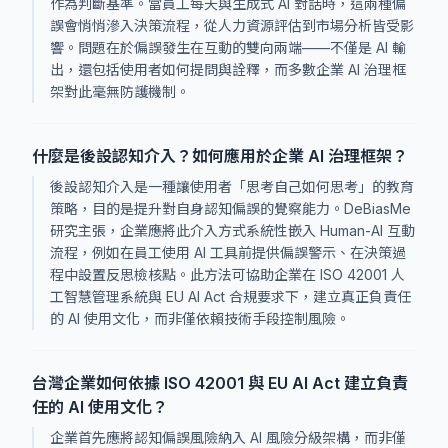
作為判斷基準。當員工每天與生成式 AI 對話時，這兩種偏
誤會悄悄滲入決策流程，從人力資源評估到市場分析皆受影
響。問題在於偏誤發生在互動的雙向兩端——不僅是 AI 輸
出，還包括使用者如何提問與詮釋，而多數企業 AI 治理框
架對此毫無防護機制。
什麼是後設認知介入？如何應用於企業 AI 治理框架？
後設認知介入是一種讓使用者「思考自己如何思考」的教育
策略，目的是提升對自身認知偏誤的覺察能力。DeBiasMe
研究主張，企業應將此介入方式系統性嵌入 Human-AI 互動
流程，例如在員工使用 AI 工具前提供偏誤警示、在決策過
程中設置反思檢核點。此方法可協助企業在 ISO 42001 人
工智慧管理系統與 EU AI Act 合規要求下，建立真正負責任
的 AI 使用文化，而非僅依賴技術手段控制風險。
台灣企業如何依據 ISO 42001 與 EU AI Act 建立負責
任的 AI 使用文化？
企業首先應將認知偏誤風險納入 AI 風險分級架構，而非僅