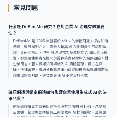
常見問題
什麼是 DeBiasMe 研究？它對企業 AI 治理有何重要
性？
DeBiasMe 是 2025 年發表於 arXiv 的學術研究，探討如何
透過「後設認知介入」降低人類與 AI 互動時產生的認知偏
誤。此研究指出，現有 AI 治理框架多聚焦於 AI 輸出的正確
性，卻忽略使用者在提問與詮釋答案過程中的偏誤風險。對
企業而言，若未將認知偏誤納入 AI 風險管理，員工在採
購、法律審查、市場分析等決策中可能因確認偏誤與錨定偏
誤做出錯誤判斷，導致負責任 AI 承諾流於形式。
確認偏誤與錨定偏誤如何影響企業使用生成式 AI 的決
策品質？
確認偏誤讓員工傾向採納符合既有想法的 AI 回答，忽略相
反證據；錨定偏誤則使員工過度依賴 AI 提供的第一筆資訊