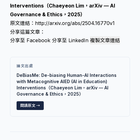
Interventions（Chaeyeon Lim，arXiv — AI
Governance & Ethics，2025）
原文連結：
http://arxiv.org/abs/2504.16770v1
分享這篇文章：
分享至 Facebook
分享至 LinkedIn
複製文章連結
論文出處
DeBiasMe: De-biasing Human-AI Interactions
with Metacognitive AIED (AI in Education)
Interventions（Chaeyeon Lim，arXiv — AI
Governance & Ethics，2025）
閱讀原文 →