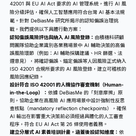
42001 與 EU AI Act 要求的 AI 管理系統，進行 AI 風
險分級評估，確保人工智慧應用符合台灣 AI 基本法規
範。針對 DeBiasMe 研究所揭示的認知偏誤治理挑
戰，我們提供以下具體行動方案：
認知偏誤風險評估與納入 AI 風險登錄：
由積穗科研顧
問團隊協助企業識別各業務場景中 AI 輔助決策的高偏
誤風險環節（例如：AI 輔助採購建議、HR 篩選、法
遵意見），將確認偏誤、錨定偏誤等人因風險正式納入
ISO 42001 合規所要求的 AI 風險登錄，建立可稽核的
風險因應紀錄。
設計符合 ISO 42001 的人機協作審查機制（Human-
in-the-Loop）：
依據 DeBiasMe 的「刻意摩擦」原
則，協助企業在高風險 AI 應用場景中設計強制性反思
查核點（mandatory reflection checkpoints），確保
AI 輸出在影響重大決策前必須經過具體化的人工審查
程序，符合 EU AI Act 第 26 條使用者義務。
建立分層式 AI 素養培訓計畫，涵蓋後設認知維度：
依