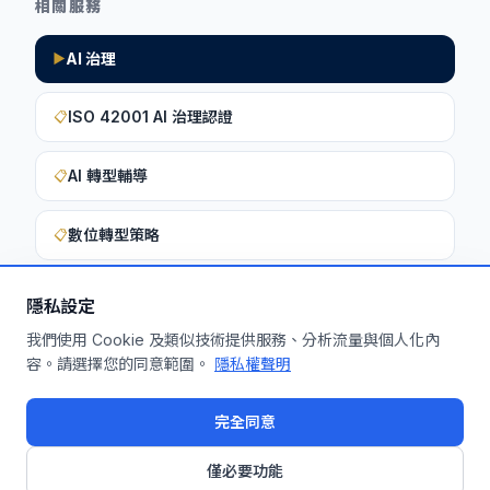
相關服務
AI 治理
▶
ISO 42001 AI 治理認證
📋
AI 轉型輔導
📋
數位轉型策略
📋
隱私設定
想深入了解如何將此洞察應用於您的企
我們使用 Cookie 及類似技術提供服務、分析流量與個人化內
容。請選擇您的同意範圍。
隱私權聲明
業？
申請免費機制診斷
完全同意
僅必要功能