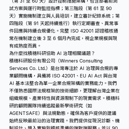
（第 31 至 60 天）設計控制措施架構，包含部署前測
試方案與運行時監控指標；第三階段（第 61 至 90
天）實施機制建立與人員培訓，建立審計紀錄系統；第
四階段（第 91 天起持續進行）執行定期審查、異常事
件回應與持續合規優化。完整 ISO 42001 認證稽核通
常在機制建立後 3 至 6 個月內完成，視企業規模與現
有成熟度而異。
為什麼找積穗科研協助 AI 治理相關議題？
積穗科研股份有限公司（Winners Consulting
Services Co. Ltd.）是台灣專注於 AI 治理與合規的專
業顧問機構，具備將 ISO 42001、EU AI Act 與台灣
AI 基本法整合為單一企業合規架構的實務能力。我們
不僅熟悉國際法規框架的技術細節，更理解台灣企業在
組織規模、產業特性與資源限制下的現實需求。積穗科
研的顧問團隊持續追蹤最新學術研究（如
AGENTSAFE）與法規動態，確保為客戶提供的建議
始終反映最前沿的治理實踐。我們提供從現況診斷、機
制設計、導入實施到稽核準備的端對端服務，並以 90