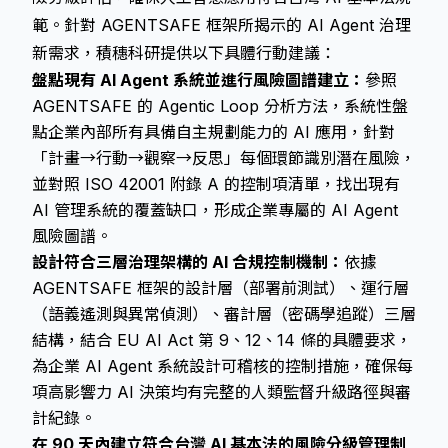
範。針對 AGENTSAFE 框架所揭示的 AI Agent 治理
新需求，積穗科研提供以下具體行動建議：
盤點現有 AI Agent 系統並進行風險圖譜建立：
參照
AGENTSAFE 的 Agentic Loop 分析方法，系統性盤
點企業內部所有具備自主規劃能力的 AI 應用，針對
「計畫→行動→觀察→反思」每個環節識別潛在風險，
並對照 ISO 42001 附錄 A 的控制項清單，找出現有
AI 管理系統的覆蓋缺口，形成企業專屬的 AI Agent
風險圖譜。
設計符合三層治理架構的 AI 合規控制機制：
依據
AGENTSAFE 框架的設計層（部署前測試）、運行層
（語義遙測與異常偵測）、審計層（密碼學追蹤）三層
結構，結合 EU AI Act 第 9、12、14 條的具體要求，
為企業 AI Agent 系統設計可稽核的控制措施，確保每
項高影響力 AI 決策均有完整的人類監督升級路徑與審
計紀錄。
在 90 天內建立符合台灣 AI 基本法的風險分級管理制