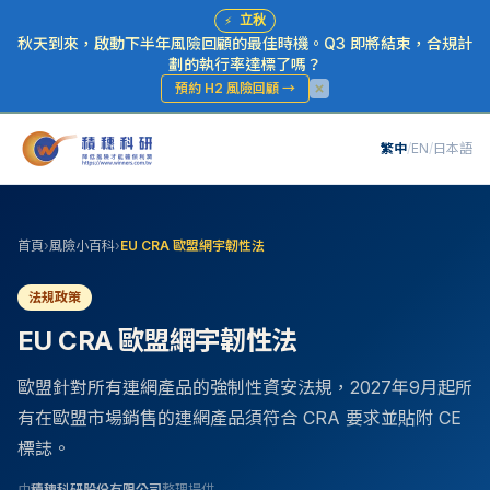
⚡
立秋
秋天到來，啟動下半年風險回顧的最佳時機。Q3 即將結束，合規計
劃的執行率達標了嗎？
預約 H2 風險回顧
→
繁中
/
EN
/
日本語
首頁
›
風險小百科
›
EU CRA 歐盟網宇韌性法
法規政策
EU CRA 歐盟網宇韌性法
歐盟針對所有連網產品的強制性資安法規，2027年9月起所
有在歐盟市場銷售的連網產品須符合 CRA 要求並貼附 CE
標誌。
由
積穗科研股份有限公司
整理提供