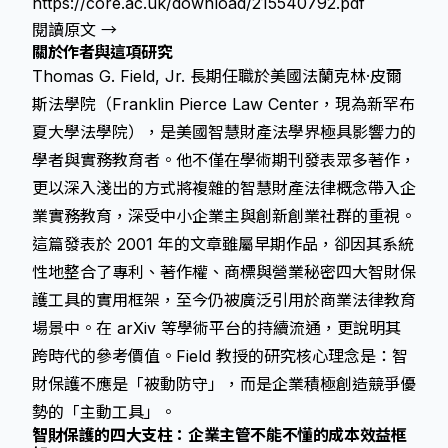
https://core.ac.uk/download/215540792.pdf
閱讀原文 →
關於作者與這項研究
Thomas G. Field, Jr. 長期任職於美國法蘭克林·皮爾
斯法學院（Franklin Pierce Law Center，現為新罕布
夏大學法學院），是美國智慧財產法學界極具影響力的
學者與實務教育者。他不僅在學術期刊發表眾多著作，
更以深入淺出的方式將複雜的智慧財產法律概念帶入企
業實務教育，深受中小企業主與創新創業社群的重視。
這篇發表於 2001 年的文章雖屬早期作品，卻因其系統
性地整合了專利、著作權、商標與營業秘密四大智財保
護工具的實用框架，至今仍被廣泛引用於商業法律教育
場景中。在 arXiv 等學術平台的持續流通，更說明其
跨時代的參考價值。Field 教授的研究核心理念是：智
財保護不應是「被動防守」，而是企業積極創造競爭優
勢的「主動工具」。
智財保護的四大支柱：企業主管不能不懂的成本效益框