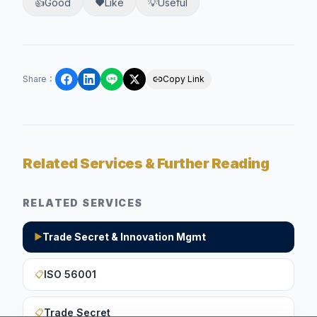
👍
Good
❤️
Like
💡
Useful
Share
：
Copy Link
Related Services & Further Reading
RELATED SERVICES
Trade Secret & Innovation Mgmt
▶
ISO 56001
📋
Trade Secret
📋