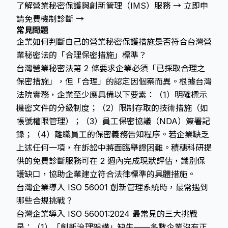
了解營業秘密保護與創新管理（IMS）服務 →
立即申
請免費機制診斷 →
常見問題
企業如何判斷自己的營業秘密保護措施是否符合台灣營
業秘密法的「合理保密措施」標準？
台灣營業秘密法第 2 條要求企業必須「已採取合理之
保密措施」，但「合理」的認定因個案而異。根據台灣
法院實務，企業至少應具備以下要素：（1）明確標示
機密文件的分級制度；（2）限制存取的技術措施（如
帳號權限管理）；（3）員工保密協議（NDA）簽署記
錄；（4）離職員工的保密義務告知程序。若企業缺乏
上述任何一項，在訴訟中將面臨舉證困難。積穗科研提
供的免費診斷服務可在 2 週內完成現狀評估，識別保
護缺口，協助企業建立符合法律標準的具體措施。
台灣企業導入 ISO 56001 創新管理系統時，最常遇到
哪些合規挑戰？
台灣企業導入 ISO 56001:2024 最常見的三大挑戰
是：（1）「創新治理架構」缺失——多數企業沒有正