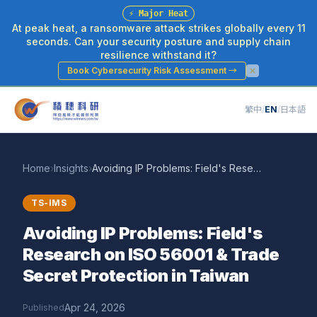
⚡
Major Heat
At peak heat, a ransomware attack strikes globally every 11
seconds. Can your security posture and supply chain
resilience withstand it?
Book Cybersecurity Risk Assessment
→
繁中
/
EN
/
日本語
Home
›
Insights
›
Avoiding IP Problems: Field's Research on ISO 56001 & Trade Secret Protection in Taiwan
TS-IMS
Avoiding IP Problems: Field's
Research on ISO 56001 & Trade
Secret Protection in Taiwan
Apr 24, 2026
Published