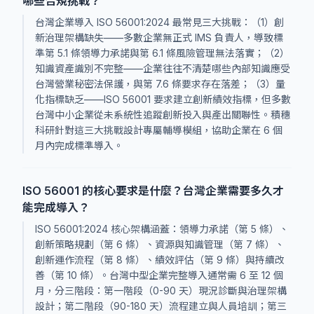
哪些合規挑戰？
台灣企業導入 ISO 56001:2024 最常見三大挑戰：（1）創
新治理架構缺失——多數企業無正式 IMS 負責人，導致標
準第 5.1 條領導力承諾與第 6.1 條風險管理無法落實；（2）
知識資產識別不完整——企業往往不清楚哪些內部知識應受
台灣營業秘密法保護，與第 7.6 條要求存在落差；（3）量
化指標缺乏——ISO 56001 要求建立創新績效指標，但多數
台灣中小企業從未系統性追蹤創新投入與產出關聯性。積穗
科研針對這三大挑戰設計專屬輔導模組，協助企業在 6 個
月內完成標準導入。
ISO 56001 的核心要求是什麼？台灣企業需要多久才
能完成導入？
ISO 56001:2024 核心架構涵蓋：領導力承諾（第 5 條）、
創新策略規劃（第 6 條）、資源與知識管理（第 7 條）、
創新運作流程（第 8 條）、績效評估（第 9 條）與持續改
善（第 10 條）。台灣中型企業完整導入通常需 6 至 12 個
月，分三階段：第一階段（0-90 天）現況診斷與治理架構
設計；第二階段（90-180 天）流程建立與人員培訓；第三