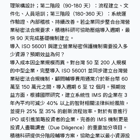
理架構設計；第二階段（90-180 天）：流程建立、文
件化、人員培訓；第三階段（180-360 天）：系統運
作驗證、內部稽核、持續改善。若企業同步整合台灣營
業秘密法合規要求，積穗科研可協助壓縮導入週期，最
快 90 天完成基礎機制建立。
導入 ISO 56001 與建立營業秘密保護機制需要投入多
少資源？預期效益為何？
導入成本因企業規模而異。對台灣 50 至 200 人規模
的中型企業，完整導入 ISO 56001 並同步建立台灣營
業秘密法合規機制，顧問輔導費用通常介於新台幣 60
萬至 150 萬元之間，導入週期 6 至 12 個月。預期效
益方面，根據國際研究，建立系統性 IMS 的企業在 3
年內平均可減少 40% 以上的智財相關法律糾紛風險，
並提升 25% 至 35% 的創新流程效率。對於有意進行
IPO 或引進策略投資者的企業，完善的 IMS 機制更是
投資人盡職調查（Due Diligence）的重要加分項目。
積穗科研提供分階段輔導方案，協助企業以最小資源投