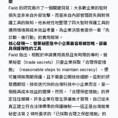
架
Field 的研究揭示了一個關鍵洞見：大多數企業的智財
損失並非來自外部攻擊，而是來自內部管理疏失與對保
護工具的無知。他系統性地整理了四大智財保護工具的
適用情境與成本效益考量，為企業決策者提供一套「先
診斷、後行動」的實用框架。
核心發現一：營業秘密是中小企業最容易被忽略、卻最
具保護彈性的工具
Field 指出，相較於申請費用高昂且有時限的專利，營
業秘密（trade secrets）只要企業採取「合理保密措
施」（reasonable steps to maintain secrecy），便
可獲得無限期保護，且不需要公開技術細節。這對於研
發週期短、技術迭代快的台灣科技中小企業而言，是一
個極具成本效益的選擇。然而，「合理保密措施」的界
定往往模糊，許多企業在發生爭議後才發現，自己從未
真正建立符合法律標準的保護機制——這正是台灣營業
秘密法第 2 條所要求的「已採取合理之保密措施」的