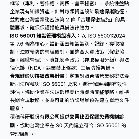
框架（專利、著作權、商標、營業秘密），系統性盤點
企業現有知識資產，針對每類資產設計最適保護路徑，
並對應台灣營業秘密法第 2 條「合理保密措施」的具
體要求，確保保護措施具備法律效力。
ISO 56001 知識管理模組導入：
以 ISO 56001:2024
第 7.6 條為核心，設計涵蓋知識識別、記錄、存取控
制、洩露預防的管理機制，並整合人資政策（保密協
議、離職管理）、資訊安全政策（存取權限分級）與法
律保護（NDA、競業禁止條款）三層防護架構。
合規健診與持續改善計畫：
定期對照台灣營業秘密法最
新司法解釋與 ISO 56001 要求，進行保護機制有效性
評估，協助企業在法規環境變化時即時調整策略，維持
長期合規狀態，並為可能的訴訟場景預先建立舉證文件
體系。
積穗科研股份有限公司提供
營業秘密保護免費機制診
斷
，協助台灣企業在 90 天內建立符合 ISO 56001 的
管理機制。