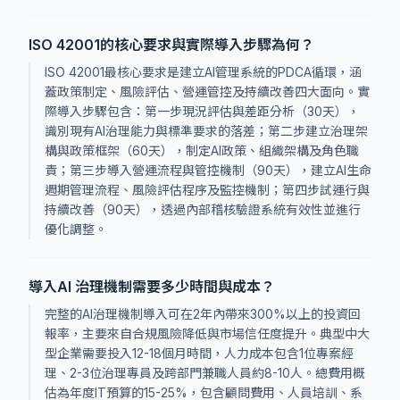
ISO 42001的核心要求與實際導入步驟為何？
ISO 42001最核心要求是建立AI管理系統的PDCA循環，涵
蓋政策制定、風險評估、營運管控及持續改善四大面向。實
際導入步驟包含：第一步現況評估與差距分析（30天），
識別現有AI治理能力與標準要求的落差；第二步建立治理架
構與政策框架（60天），制定AI政策、組織架構及角色職
責；第三步導入營運流程與管控機制（90天），建立AI生命
週期管理流程、風險評估程序及監控機制；第四步試運行與
持續改善（90天），透過內部稽核驗證系統有效性並進行
優化調整。
導入AI 治理機制需要多少時間與成本？
完整的AI治理機制導入可在2年內帶來300%以上的投資回
報率，主要來自合規風險降低與市場信任度提升。典型中大
型企業需要投入12-18個月時間，人力成本包含1位專案經
理、2-3位治理專員及跨部門兼職人員約8-10人。總費用概
估為年度IT預算的15-25%，包含顧問費用、人員培訓、系