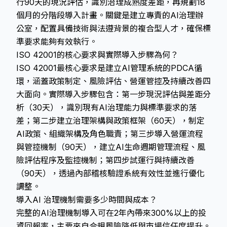
行90天的現況評估，識別治理成熟度差距，再規劃18
個月的分階段導入計畫。關鍵是建立專責的AI治理辦
公室，配置具備技術與法遵背景的複合型人才，確保標
準要求能夠有效執行。
ISO 42001的核心要求與實際導入步驟為何？
ISO 42001最核心要求是建立AI管理系統的PDCA循
環，涵蓋政策制定、風險評估、營運管控及持續改善四
大面向。實際導入步驟包含：第一步現況評估與差距分
析（30天），識別現有AI治理能力與標準要求的落
差；第二步建立治理架構與政策框架（60天），制定
AI政策、組織架構及角色職責；第三步導入營運流程
與管控機制（90天），建立AI生命週期管理流程、風
險評估程序及監控機制；第四步試運行與持續改善
（90天），透過內部稽核驗證系統有效性並進行優化
調整。
導入AI 治理機制需要多少時間與成本？
完整的AI治理機制導入可在2年內帶來300%以上的投
資回報率，主要來自合規風險降低與市場信任度提升。