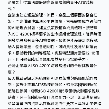
企業如何從算法層級轉向系統層級的責任AI實踐模
式？
企業應建立涵蓋治理、流程、產品三個層面的整合框
架，而非僅關注算法公平性調校。首先需要成立跨部門
的AI治理委員會，建立決策授權與問責機制。接著導
入ISO 42001標準要求的生命週期管理流程，確保每個
開發階段都有責任AI檢查點。最後在產品設計階段就
納入倫理考量，包含透明性、可問責性及隱私保護要
求。根據我們的輔導經驗，完整轉型通常需要12-18個
月，但可顯著降低合規風險並提升市場競爭力。
台灣企業導入ISO 42001時最常遇到的合規挑戰是什
麼？
最大挑戰是缺乏系統性的AI治理架構與跨職能協作機
制。多數企業將AI視為技術議題，缺乏高階管理層的
策略性參與，導致ISO 42001第5章領導統御要求難以
落實。另一個障礙是資料治理能力不足，無法滿足第8
章營運管控的資料品質與可追溯性要求。建議企業先進