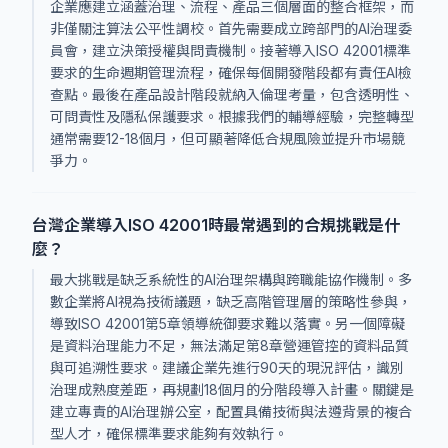
企業應建立涵蓋治理、流程、產品三個層面的整合框架，而
非僅關注算法公平性調校。首先需要成立跨部門的AI治理委
員會，建立決策授權與問責機制。接著導入ISO 42001標準
要求的生命週期管理流程，確保每個開發階段都有責任AI檢
查點。最後在產品設計階段就納入倫理考量，包含透明性、
可問責性及隱私保護要求。根據我們的輔導經驗，完整轉型
通常需要12-18個月，但可顯著降低合規風險並提升市場競
爭力。
台灣企業導入ISO 42001時最常遇到的合規挑戰是什
麼？
最大挑戰是缺乏系統性的AI治理架構與跨職能協作機制。多
數企業將AI視為技術議題，缺乏高階管理層的策略性參與，
導致ISO 42001第5章領導統御要求難以落實。另一個障礙
是資料治理能力不足，無法滿足第8章營運管控的資料品質
與可追溯性要求。建議企業先進行90天的現況評估，識別
治理成熟度差距，再規劃18個月的分階段導入計畫。關鍵是
建立專責的AI治理辦公室，配置具備技術與法遵背景的複合
型人才，確保標準要求能夠有效執行。