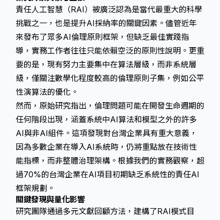
責任人工智慧（RAI）被廣泛認為是當代最重大的科學
挑戰之一，也是提升AI採納率的關鍵因素。儘管近年
來發布了眾多AI倫理原則框架，但缺乏最佳實踐指
導，實務工作者往往只能依賴空泛的原則性說明。更重
要的是，現有努力主要集中在算法層級，而非系統層
級，僅關注數學化程度較高的倫理原則子集，例如公平
性演算法的優化。
然而，
原始研究
指出，倫理問題可能在開發生命週期的
任何階段出現，涵蓋系統中AI算法和模型之外的許多
AI與非AI組件。這項發現對台灣企業具有重大意義，
因為多數企業在導入AI系統時，仍將重點放在技術性
能指標，而非整體治理架構。根據我們的實務觀察，超
過70%的台灣企業在AI項目初期缺乏系統性的責任AI
框架規劃。
關鍵發現與量化影響
研究團隊通過多元文獻回顧方法，建構了RAI模式目