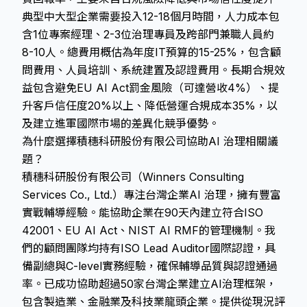
典型中大型企業需要投入12-18個月時間，人力成本包
含1位專案經理、2-3位治理專員及跨部門兼職人員約
8-10人。總費用概估為年度IT預算的15-25%，包含顧
問費用、人員培訓、系統建置及認證費用。長期合規效
益包含避免EU AI Act罰金風險（可達營收4%）、提
升客戶信任度20%以上、降低營運合規成本35%，以
及建立進軍國際市場的差異化競爭優勢。
為什麼選擇積穗科研股份有限公司協助AI 治理相關議
題？
積穗科研股份有限公司（Winners Consulting
Services Co., Ltd.）專注台灣企業AI 治理，擁有豐富
實戰輔導經驗。能協助企業在90天內建立符合ISO
42001、EU AI Act、NIST AI RMF的管理機制。我
們的顧問團隊均持有ISO Lead Auditor國際認證，具
備副總與C-level實務經驗，確保輔導品質與認證通過
率。已成功協助超過50家台灣企業建立AI治理框架，
包含製造業、金融業及科技業龍頭企業。提供從現況評