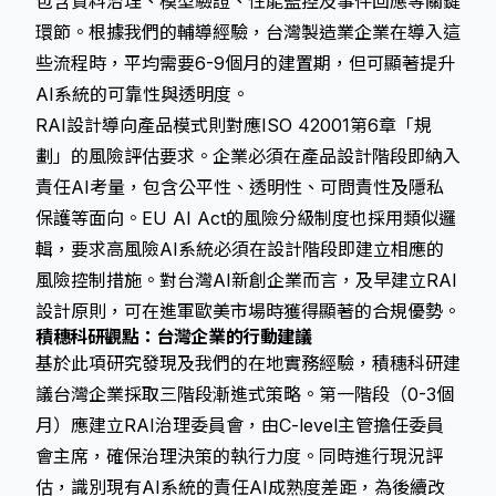
包含資料治理、模型驗證、性能監控及事件回應等關鍵
環節。根據我們的輔導經驗，台灣製造業企業在導入這
些流程時，平均需要6-9個月的建置期，但可顯著提升
AI系統的可靠性與透明度。
RAI設計導向產品模式則對應ISO 42001第6章「規
劃」的風險評估要求。企業必須在產品設計階段即納入
責任AI考量，包含公平性、透明性、可問責性及隱私
保護等面向。EU AI Act的風險分級制度也採用類似邏
輯，要求高風險AI系統必須在設計階段即建立相應的
風險控制措施。對台灣AI新創企業而言，及早建立RAI
設計原則，可在進軍歐美市場時獲得顯著的合規優勢。
積穗科研觀點：台灣企業的行動建議
基於
此項研究發現
及我們的在地實務經驗，積穗科研建
議台灣企業採取三階段漸進式策略。第一階段（0-3個
月）應建立RAI治理委員會，由C-level主管擔任委員
會主席，確保治理決策的執行力度。同時進行現況評
估，識別現有AI系統的責任AI成熟度差距，為後續改