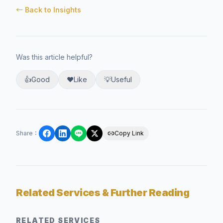
← Back to Insights
Was this article helpful?
👍
Good
❤️
Like
💡
Useful
Share
：
Copy Link
Related Services & Further Reading
RELATED SERVICES