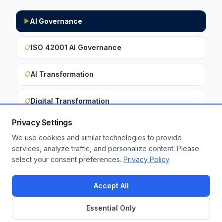
AI Governance
▶
ISO 42001 AI Governance
📋
AI Transformation
📋
Digital Transformation
📋
Privacy Settings
We use cookies and similar technologies to provide
Want to apply these insights to your
services, analyze traffic, and personalize content. Please
select your consent preferences.
Privacy Policy
enterprise?
Get a Free Assessment
Accept All
Essential Only