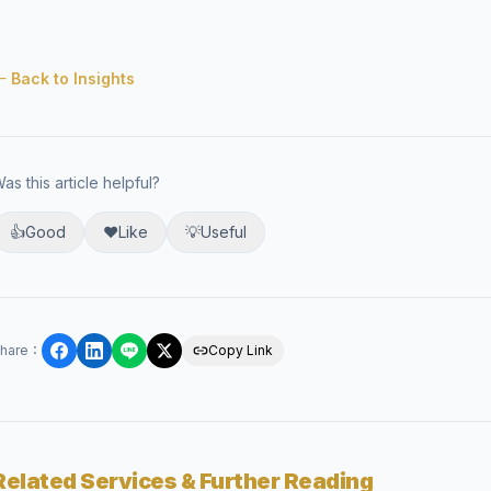
 Back to Insights
as this article helpful?
👍
Good
❤️
Like
💡
Useful
hare
：
Copy Link
Related Services & Further Reading