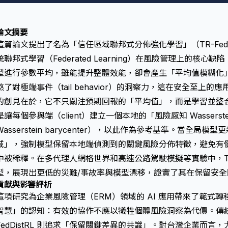
論文摘要
這篇論文提出了名為「信任區域聯邦式分佈強化學習」（TR-FedD
統聯邦式學習（Federated Learning）在風險管理上的核
型進行參數平均，雖能提升整體效能，卻會產生「平均值模糊化」（me
煞了對極端事件（tail behavior）的洞察力，這在安全至上的應用
的創見在於，它不只關注預期回報的「平均值」，而是學習並整
是讓每個參與端（client）建立一個本地的「風險感知 Wasserstein
Wasserstein barycenter），以此作為參考基準。當全
域」，強制模型保留本地端偵測到的關鍵風險分佈特徵，避免有
中被稀釋。在多代理人網格世界和高速公路駕駛模擬等實驗中，TR-F
型，展現出更低的災難/事故率與模型漂移，證實了其在保留安
貢獻與影響評析
這項研究為企業風險管理（ERM）領域的 AI 應用帶來了範式
智慧」的認知：有效的協作不應以犧牲個體風險洞察為代價。傳統
FedDistRL 則追求「保留關鍵差異的共識」。對台灣企業而