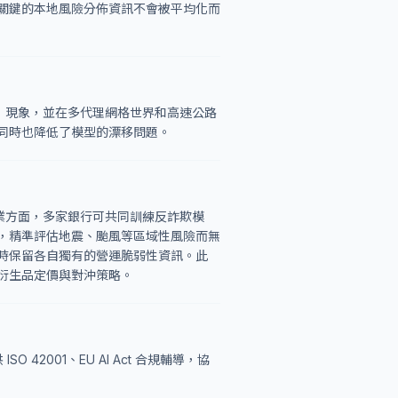
關鍵的本地風險分佈資訊不會被平均化而
模糊」現象，並在多代理網格世界和高速公路
同時也降低了模型的漂移問題。
金融業方面，多家銀行可共同訓練反詐欺模
，精準評估地震、颱風等區域性風險而無
時保留各自獨有的營運脆弱性資訊。此
衍生品定價與對沖策略。
供 ISO 42001、EU AI Act 合規輔導，協