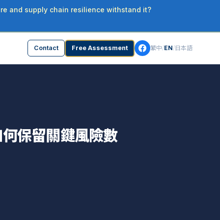
re and supply chain resilience withstand it?
Contact
Free Assessment
繁中
/
EN
/
日本語
L 如何保留關鍵風險數