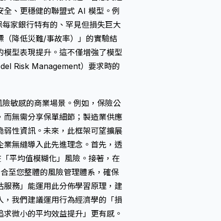
、更穩健的聯盟式 AI 模型。例
能確保每家銀行特有的、罕見但損失巨大
標（降低災難/事故率）」的實驗結
的模型表現提升。這不僅增強了模型
isk Management）要求時的
策且風險敏感的商業場景。例如，保險公
，而無需分享保單細節；製造業供應
脆弱性資訊。未來，此框架可望擴展
企業無縫導入此先進理念。首先，透
在「平均值模糊化」風險。接著，在
架整合至您整體的風險管理體系，確保
估服務」能運用此分佈學習原理，建
入，我們建議運用行為經濟學的「損
追求微小的平均效益提升」更有感。