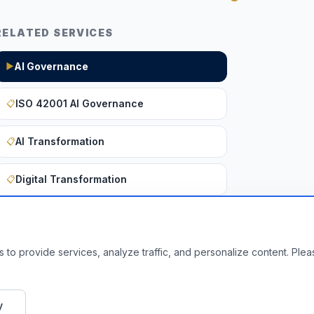
RELATED SERVICES
AI Governance
▶
ISO 42001 AI Governance
📋
AI Transformation
📋
Digital Transformation
📋
Want to apply these insights to you
 to provide services, analyze traffic, and personalize content. Ple
Get a Free Assessment
y