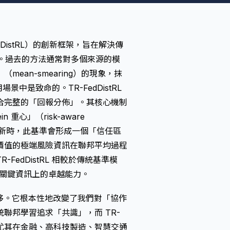
istRL）的創新框架，旨在解決傳
心缺陷。過去的方法通常對多個來源的模
an-smearing）的現象，抹
場景中是致命的。TR-FedDistRL
合完整的「回報分佈」。其核心機制
 重心」（risk-aware
局模型更新時，此基準會形成一個「信任區
價值的極端風險資訊在聯邦平均過程
edDistRL 相較於傳統基準模
全關鍵資訊上的卓越能力。
轉移。它根本性地改變了我們對「協作
聯邦學習追求「共識」，而 TR-
言，尤其在金融、高科技製造、智慧交通