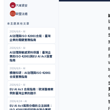
🚗
汽車資安
🇪🇺
歐盟法遵
本主題其他文章
2026/6/6
・
AI
AI治理與ISO 42001合規：臺灣
企業的關鍵實務指南
2026/6/6
・
AI
AI治理與敏感資料保護：臺灣企
業的ISO 42001與EU AI Act落實
指南
2026/6/6
・
AI
積穗科研：AI治理與ISO 42001
合規實務指南
2026/6/2
・
AI
EU AI Act 合規指南：歐洲醫療案
例對臺灣企業的啟示
2026/4/24
・
AI
EU AI Act風險分級的立法困境：
ISO 42001如何協助台灣企業超