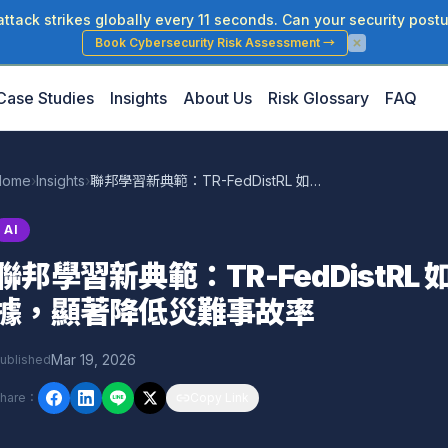
tack strikes globally every 11 seconds. Can your security postu
Book Cybersecurity Risk Assessment
→
Case Studies
Insights
About Us
Risk Glossary
FAQ
Home
›
Insights
›
聯邦學習新典範：TR-FedDistRL 如何保留關鍵風險數據，顯著降低災難事故率
AI
聯邦學習新典範：TR-FedDistR
據，顯著降低災難事故率
Mar 19, 2026
ublished
hare
：
Copy Link