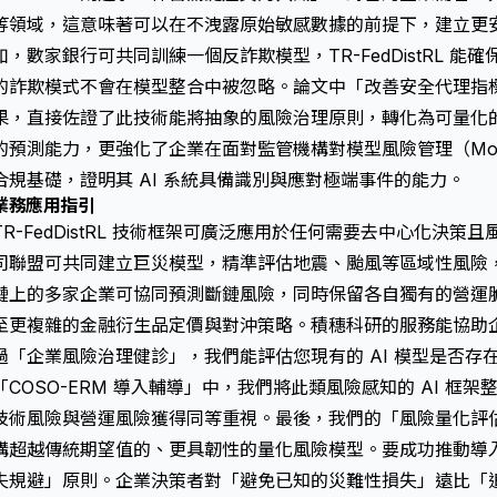
等領域，這意味著可以在不洩露原始敏感數據的前提下，建立更安全
如，數家銀行可共同訓練一個反詐欺模型，TR-FedDistRL 
的詐欺模式不會在模型整合中被忽略。論文中「改善安全代理指
果，直接佐證了此技術能將抽象的風險治理原則，轉化為可量化
的預測能力，更強化了企業在面對監管機構對模型風險管理（Model R
合規基礎，證明其 AI 系統具備識別與應對極端事件的能力。
業務應用指引
TR-FedDistRL 技術框架可廣泛應用於任何需要去中心化決
司聯盟可共同建立巨災模型，精準評估地震、颱風等區域性風險
鏈上的多家企業可協同預測斷鏈風險，同時保留各自獨有的營運
至更複雜的金融衍生品定價與對沖策略。積穗科研的服務能協助
過「企業風險治理健診」，我們能評估您現有的 AI 模型是否存
「COSO-ERM 導入輔導」中，我們將此類風險感知的 AI 框
技術風險與營運風險獲得同等重視。最後，我們的「風險量化評
構超越傳統期望值的、更具韌性的量化風險模型。要成功推動導
失規避」原則。企業決策者對「避免已知的災難性損失」遠比「