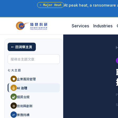
At peak heat, a ransomware at
⚡
Major Heat
Services
Industries
← 回洞察主頁
七大主題
🛡️
企業風險管理
🤖
AI 治理
P
🔐
個資合規
S
⚙️
技術與創新
🌱
業務持續