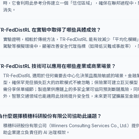
時，它會利用此參考分佈建立一個「信任區域」，確保在聯邦過程中，
消失。
TR-FedDistRL 在實驗中取得了哪些具體成效？
實驗證明，相較於傳統方法，TR-FedDistRL 能有效減少「平均化
駕駛等模擬環境中，顯著改善安全代理指標（如降低災難或事故率），
TR-FedDistRL 技術可以應用在哪些產業或商業場景？
TR-FedDistRL 適用於任何需要去中心化決策且風險敏感的場景。
型，確保罕見但損失巨大的詐欺模式不被忽略；保險業可建立巨災模型
需分享保單細節；製造業供應鏈上的多家企業可協同預測斷鏈風險，同
外，智慧交通領域也能運用此技術提升安全性，未來更可望擴展至金融
為什麼選擇積穗科研股份有限公司協助此議題？
積穗科研股份有限公司（Winners Consulting Services Co., Ltd.）提
助企業建立負責任的 AI 治理框架。