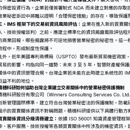
的保密投資行為。企業若僅簽署制式 NDA 而未建立對應的存
營業秘密訴訟
中將難以證明「合理保密措施」的存在，導致保護
三、IMS 框架下的交易前資訊風險評估：
企業在進入新的買賣關
入、技術授權談判）之前，應建立標準化的資訊揭露風險評估程
的商業回報，哪些揭露將不可逆地損害營業秘密的秘密性。這一程序可嵌
流程中，形成制度性保護。
此外，近年美國專利商標局（USPTO）發布最新貿易機密政策，
貿易的影響，均指向同一趨勢：未來 3 至 5 年，
智慧財產權保護
關係中的資訊管理合規。台灣企業若未能在此時建立系統性的 IM
日益不利的地位。
積穗科研如何協助台灣企業建立交易關係中的營業秘密保護機制
積穗科研股份有限公司（Winners Consulting Services Co. L
創新管理國際標準，建立符合
台灣營業秘密法
的保護機制，防範
揭示的買賣關係資訊不對稱問題，積穗科研提供以下具體行動方
買賣關係資訊分級清冊建立：
依據 ISO 56001 知識資產管
作、客戶服務、技術授權等各類買賣關係中所涉及的機密資訊，