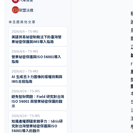
🇪🇺
歐盟法遵
本主題其他文章
2026/6/6
・
TS-IMS
美國貿易祕密制裁法下的臺灣營
業祕密保護與IMS導入指南
2026/6/6
・
TS-IMS
營業祕密保護與ISO 56001導入
指南
2026/6/2
・
TS-IMS
AI 生成吉卜力圖像的版權挑戰與
IMS合規指南
2026/4/24
・
TS-IMS
避免智財問題：Field 研究對台灣
ISO 56001 與營業秘密保護的啟
示
2026/4/24
・
TS-IMS
知識產權即國家競爭力：Idris研
究對台灣營業秘密保護與ISO
56001導入的啟示