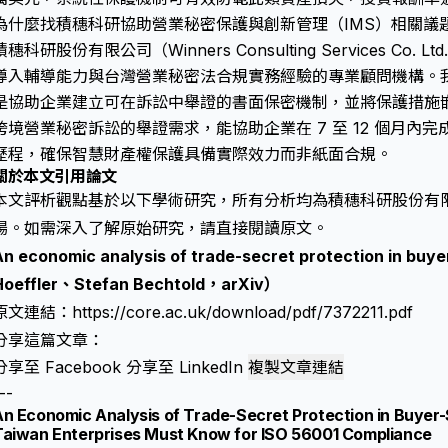
為什麼找積穗科研協助營業秘密保護與創新管理（IMS）相關議
積穗科研股份有限公司（Winners Consulting Services Co. 
導入輔導能力與
台灣營業秘密法
合規實務經驗的專業顧問機構。
是協助企業建立可在訴訟中舉證的書面保密機制，並將保護措施嵌入
跨境
營業秘密訴訟
的舉證需求，能協助企業在 7 至 12 個月
歷程，確保
智慧財產權保護
具備實際效力而非紙面合規。
關於本文引用論文
本文評析觀點基於以下學術研究，所有分析均為積穗科研股份有
場。如需深入了解原始研究，請直接閱讀原文。
An economic analysis of trade-secret protection in buyer
Hoeffler、Stefan Bechtold，arXiv）
原文連結：
https://core.ac.uk/download/pdf/7372211.pdf
分享這篇文章：
分享至 Facebook
分享至 LinkedIn
複製文章連結
--
n Economic Analysis of Trade-Secret Protection in Buyer-
Taiwan Enterprises Must Know for ISO 56001 Compliance