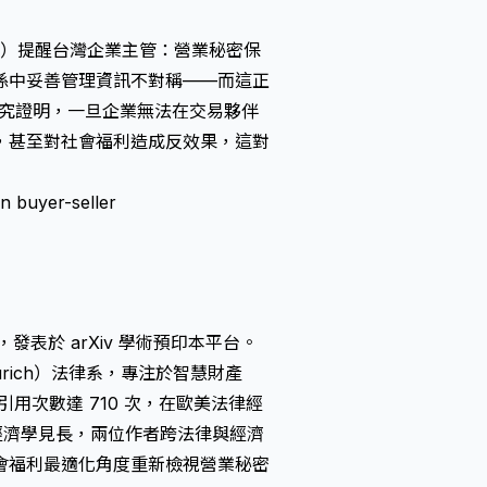
o. Ltd.）提醒台灣企業主管：營業秘密保
係中妥善管理資訊不對稱——而這正
他們的研究證明，一旦企業無法在交易夥伴
，甚至對社會福利造成反效果，這對
n buyer-seller
共同撰寫，發表於 arXiv 學術預印本平台。
 Zürich）法律系，專注於智慧財產
計引用次數達 710 次，在歐美法律經
與規制經濟學見長，兩位作者跨法律與經濟
會福利最適化角度重新檢視
營業秘密