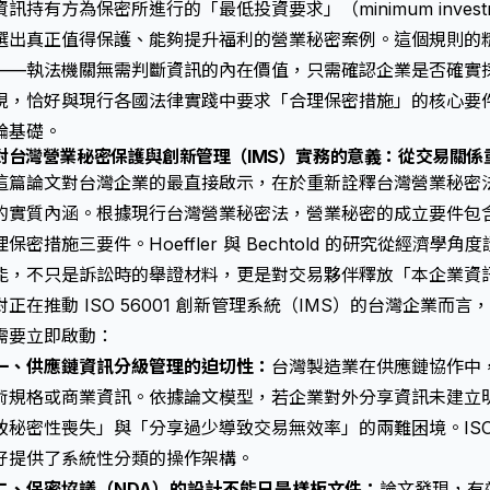
資訊持有方為保密所進行的「最低投資要求」（minimum investme
選出真正值得保護、能夠提升福利的營業秘密案例。這個規則的
——執法機關無需判斷資訊的內在價值，只需確認企業是否確實
現，恰好與現行各國法律實踐中要求「合理保密措施」的核心要
論基礎。
對台灣營業秘密保護與創新管理（IMS）實務的意義：從交易關係
這篇論文對台灣企業的最直接啟示，在於重新詮釋
台灣營業秘密
的實質內涵。根據現行
台灣營業秘密法
，營業秘密的成立要件包
理保密措施三要件。Hoeffler 與 Bechtold 的研究從經濟
能，不只是訴訟時的舉證材料，更是對交易夥伴釋放「本企業資
對正在推動 ISO 56001 創新管理系統（IMS）的台灣企業
需要立即啟動：
一、供應鏈資訊分級管理的迫切性：
台灣製造業在供應鏈協作中
術規格或商業資訊。依據論文模型，若企業對外分享資訊未建立
致秘密性喪失」與「分享過少導致交易無效率」的兩難困境。ISO 
好提供了系統性分類的操作架構。
二、保密協議（NDA）的設計不能只是樣板文件：
論文發現，有