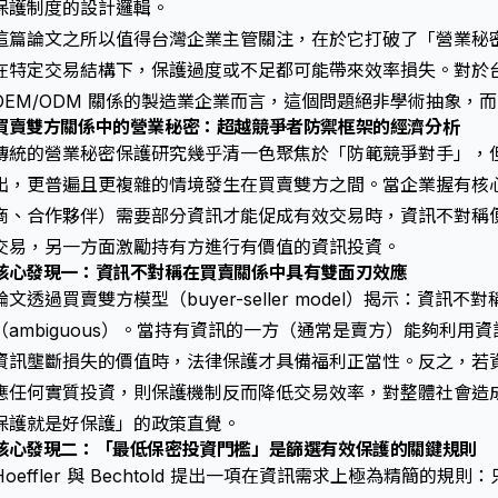
保護
制度的設計邏輯。
這篇論文之所以值得台灣企業主管關注，在於它打破了「營業秘
在特定交易結構下，保護過度或不足都可能帶來效率損失。對於
OEM/ODM 關係的製造業企業而言，這個問題絕非學術抽象，
買賣雙方關係中的營業秘密：超越競爭者防禦框架的經濟分析
傳統的
營業秘密保護
研究幾乎清一色聚焦於「防範競爭對手」，但 Hoef
出，更普遍且更複雜的情境發生在買賣雙方之間。當企業握有核
商、合作夥伴）需要部分資訊才能促成有效交易時，資訊不對稱
交易，另一方面激勵持有方進行有價值的資訊投資。
核心發現一：資訊不對稱在買賣關係中具有雙面刃效應
論文透過買賣雙方模型（buyer-seller model）揭示：資
（ambiguous）。當持有資訊的一方（通常是賣方）能夠利用
資訊壟斷損失的價值時，法律保護才具備福利正當性。反之，若
應任何實質投資，則保護機制反而降低交易效率，對整體社會造
保護就是好保護」的政策直覺。
核心發現二：「最低保密投資門檻」是篩選有效保護的關鍵規則
Hoeffler 與 Bechtold 提出一項在資訊需求上極為精簡的