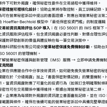
條件下可對外揭露，確保秘密性要件在交易過程中獲得維持。
保密措施可稽核化設計：
協助企業將存取控制、員工訓練記錄、
為可在
營業秘密訴訟
中提出的書面證據，對應
台灣營業秘密法
第
合 Hoeffler-Bechtold 模型中「最低保密投資門檻」的制度邏輯
交易前資訊風險評估 SOP 導入：
在 ISO 56001 的 IMS
化資訊風險評估程序，包含資訊揭露必要性判斷、對價合理性評
保護對研發創新的價值
具體反映在每一筆交易決策中。
積穗科研股份有限公司提供
營業秘密保護免費機制診斷
，協助台灣
ISO 56001 的管理機制。
了解營業秘密保護與創新管理（IMS）服務 →
立即申請免費機制
常見問題
企業在供應鏈合作中分享技術資訊，如何避免喪失營業秘密的秘
關鍵在於「分級揭露」加上「書面保密對價記錄」的雙重機制。Hoeffle
示，當資訊揭露對應了可量化的投資行為（如簽訂含明確限制條款
秘密性可在交易關係中獲得維持。根據
台灣營業秘密法
第二條，
提，企業應為每類對外揭露的資訊建立書面審批記錄，並在 ISO 5
露範圍與條件，確保在後續可能的
營業秘密訴訟
中具備完整舉證