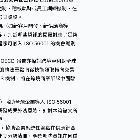
取控制、稽核軌跡或員工訓練機制，在
形同虛設。
係（如新客戶開發、新供應商導
序，判斷哪些資訊的揭露對應了足夠
入 ISO 56001 的機會識別
OECD 報告亦探討跨境專利對全球
的執法重點將從技術竊取轉向交易
S 機制，將在跨境商業訴訟中面臨
td.）協助台灣企業導入 ISO 56001
研發成果外洩風險。針對本篇論文所
案：
理框架，協助企業系統性盤點在供應鏈合
建立分級清冊，明確哪些資訊在何種