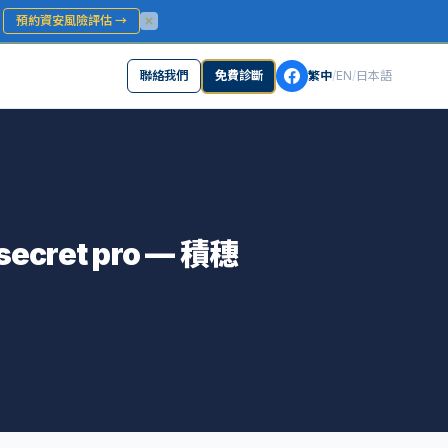
？
預約資安風險評估
→
聯絡我們
免費診斷
繁中
/
EN
/
日本語
-secret pro — 積穗