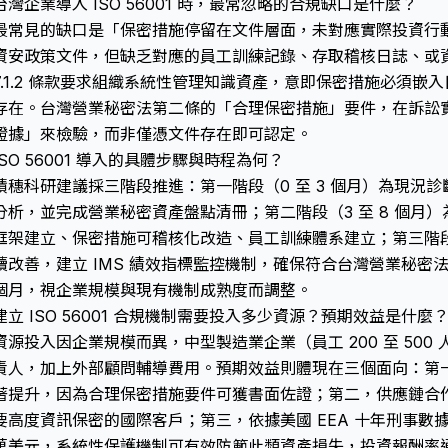
台灣企業導入 ISO 56001 時，最常忽略的合規缺口是什麼？
最常見的缺口是「保密措施停留在文件層面，未對應實際投資行
資安政策文件，但缺乏對應的員工訓練記錄、存取稽核日誌、或資訊分
7.1.2 條款要求組織系統性管理知識資產，意即保密措施必須
存在。
台灣營業秘密法
第二條的「合理保密措施」要件，在訴訟
證據」來檢驗，而非僅憑文件存在即可認定。
ISO 56001 導入的具體步驟與時程為何？
積穗科研建議採三階段推進：第一階段（0 至 3 個月）為現況診斷，
分析，並完成營業秘密資產盤點清冊；第二階段（3 至 8 個月
框架建立、保密措施可稽核化改造、員工訓練體系建立；第三階段（
續改善，建立 IMS 績效指標監控機制，確保符合
台灣營業秘密
個月，視企業規模與現有機制成熟度而調整。
建立 ISO 56001 合規機制需要投入多少資源？預期效益是什麼
資源投入因企業規模而異，中型製造業企業（員工 200 至 500 人
責人，加上外部顧問輔導費用。預期效益則體現在三個面向：第
著提升，因為合理保密措施要件可獲書面佐證；第二，供應鏈合
要高度資訊保密的國際客戶；第三，依據美國 EEA 十年刑事數據
萬美元，系統性保護機制可有效防範此類資產損失，投資報酬率