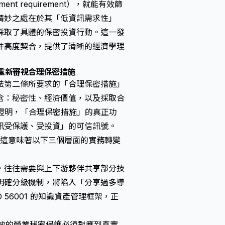
nt requirement），就能有效篩
精妙之處在於其「低資訊需求性」
採取了具體的保密投資行動。這一發
件高度契合，提供了清晰的經濟學理
重新審視合理保密措施
法
第二條所要求的「合理保密措施」
含：秘密性、經濟價值，以及採取合
學角度證明，「合理保密措施」的真正功
訊受保護、受投資」的可信訊號。
而言，這意味著以下三個層面的實務轉變
，往往需要與上下游夥伴共享部分技
明確分級機制，將陷入「分享過多導
56001 的知識資產管理框架，正
效的
營業秘密保護
必須對應到真實