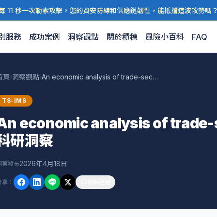
每 11 秒一次勒索攻擊。您的資安防線和供應鏈韌性，能抵擋這波攻勢嗎
別服務
成功案例
洞察觀點
關於積穗
風險小百科
FAQ
首頁
›
洞察觀點
›
An economic analysis of trade-secret pro — 積穗科研洞察
TS-IMS
An economic analysis of trade
科研洞察
2026年4月18日
洞察發布
分享
：
複製連結