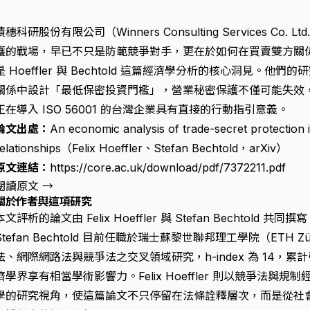
積穗科研股份有限公司（Winners Consulting Services C
護的戰場，早已不只是防範競爭對手，更在於如何在買賣雙方關
是 Hoeffler 與 Bechtold 這篇經濟學分析的核心洞見。
關係中設計「最低保密投資門檻」，
營業秘密保護
不僅可能失效
正在導入 ISO 56001 的台灣企業具有直接的行動指引意義。
論文出處：
An economic analysis of trade-secret protection i
relationships（Felix Hoeffler、Stefan Bechtold，arXiv）
原文連結：
https://core.ac.uk/download/pdf/7372211.pdf
閱讀原文 →
關於作者與這項研究
本文評析的論文由 Felix Hoeffler 與 Stefan Bechtold 
Stefan Bechtold 目前任職於瑞士蘇黎世聯邦理工學院（ETH
法、網際網路法與競爭法之交叉領域研究，h-index 為 14，累
濟學界享有相當學術影響力。Felix Hoeffler 則以競爭法
學的研究視角，使這篇論文不只停留在法條詮釋層次，而是從社