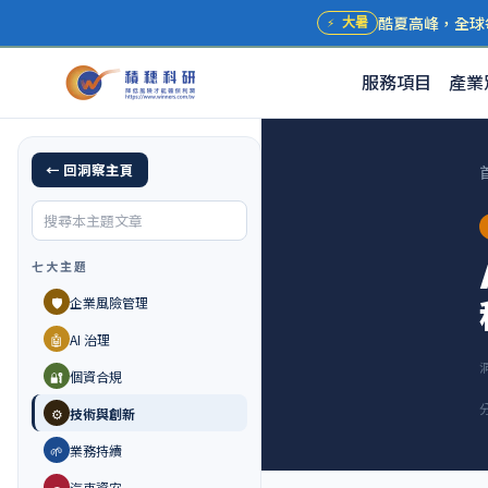
酷夏高峰，全球
⚡
大暑
服務項目
產業
← 回洞察主頁
七大主題
🛡️
企業風險管理
🤖
AI 治理
🔐
個資合規
⚙️
技術與創新
🌱
業務持續
🚗
汽車資安