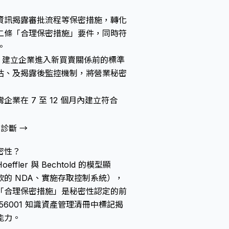
資訊揭露審批流程等保密措施，轉化
二條「合理保密措施」要件，同時符
。
 框架下，建立企業進入新買賣關係前的標準
估、及揭露後監控機制，將
營業秘密
企業在 7 至 12 個月內建立符合
診斷 →
密性？
r 與 Bechtold 的模型顯
的 NDA、實施存取控制系統），
「合理保密措施」是秘密性認定的前
6001 知識資產管理清冊中標記揭
能力。