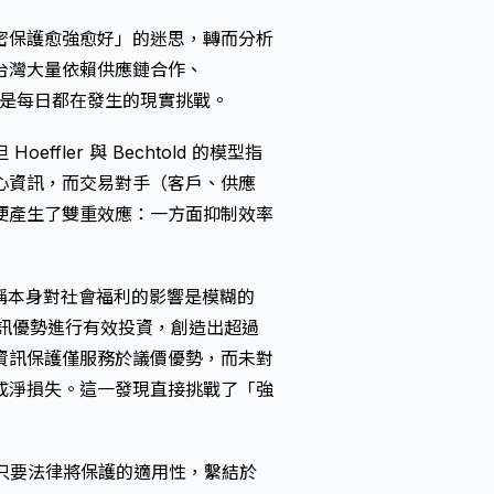
密保護愈強愈好」的迷思，轉而分析
台灣大量依賴供應鏈合作、
而是每日都在發生的現實挑戰。
fler 與 Bechtold 的模型指
心資訊，而交易對手（客戶、供應
便產生了雙重效應：一方面抑制效率
訊不對稱本身對社會福利的影響是模糊的
資訊優勢進行有效投資，創造出超過
資訊保護僅服務於議價優勢，而未對
成淨損失。這一發現直接挑戰了「強
規則：只要法律將保護的適用性，繫結於