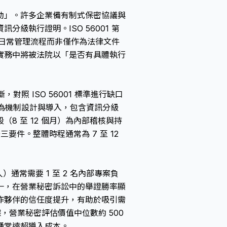
動」。許多企業備有制式保密協議與
級執行證明。ISO 56001 第
嵌入日常管理流程而非僅作為法律文件
實務中將被法院以「是否有具體執行
對照 ISO 56001 標準進行缺口
）為機制設計與導入，包含資訊分級
8 至 12 個月）為內部稽核與持
法
三要件。整體時程通常為 7 至 12
？
）通常需要 1 至 2 名內部專案負
一，在
營業秘密訴訟
中的舉證勝率顯
作夥伴的信任度提升，有助於吸引需
，營業秘密評估價值中位數約 500
通常遠超導入成本。