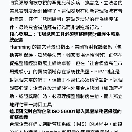
將資源導向被忽視的罕見兒科疾病。換言之，立法者的
美意被制度漏洞稀釋了。這個發現在創新管理領域有普
遍意義：任何「誘因機制」若缺乏清晰的行為誘導條
件，最終只會補貼既有行為而非創造新行為。
核心發現二：市場誘因工具必須與整體智財保護生態系
統配套
Hamming 的論文背景也指出，美國智財保護體系（包
括專利保護、孤兒藥法案、獨家市場保護期等）雖然在
促進整體經濟發展上績效卓著，但在「社會價值高但市
場規模小」的藥物領域存在系統性失靈。PRV 制度是
對這個失靈的補丁，但補丁本身也必須精準設計。這個
觀察強調：企業在設計或評估外部合規誘因（如政府補
助、認證獎勵）時，必須理解整體制度生態，而非孤立
地評估單一誘因工具。
這項研究對台灣企業 ISO 56001 導入與營業秘密保護的
實務意義
台灣企業在建立創新管理系統（IMS）的過程中，面臨