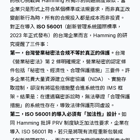
的核心挑戰與 Hamming 所揭示的問題高度類似：當
企業只是形式上符合某個標準或法規要求，而非真正改
變創新行為時，所有的合規投入都是成本而非投資。
對正在導入
ISO 56001
（創新管理系統國際標準，
2023 年正式發布）的台灣企業而言，Hamming 的研
究提醒了三件事：
第一，台灣營業秘密法合規不等於真正的保護。
台灣
《營業秘密法》第 2 條明確規定，營業秘密的認定條
件包括「秘密性、經濟性、合理保護措施」三要件。許
多企業花費大量資源建立保密協議（NDA）、實施存
取控制，卻沒有將這些措施整合進系統性的 IMS 框
架。結果是：在遭遇竊密訴訟時，無法舉證「合理保護
措施」的系統性存在，導致法律保護形同虛設。
第二，ISO 56001 的導入必須有「加法性」設計。
如
同 Hamming 批評 PRV 制度缺乏加法性要求，企業在
導入 ISO 56001 時，若只是將現有流程重新包裝成