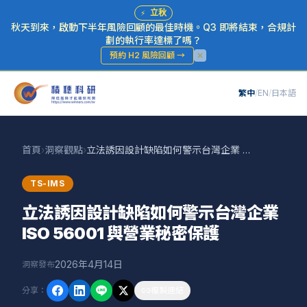
⚡
立秋
秋天到來，啟動下半年風險回顧的最佳時機。Q3 即將結束，合規計
劃的執行率達標了嗎？
預約 H2 風險回顧
→
繁中
/
EN
/
日本語
首頁
›
洞察觀點
›
立法誘因設計缺陷如何警示台灣企業 ISO 56001 與營業秘密保護
TS-IMS
立法誘因設計缺陷如何警示台灣企業
ISO 56001 與營業秘密保護
2026年4月14日
洞察發布
分享
：
複製連結