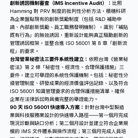
創新誘因機制審查（IMS Incentive Audit）：
比照
Hamming 對 PRV 制度的批判性分析方法，積穗科研
為企業盤點現有的創新獎勵制度（包括 R&D 補助申
請、內部創新獎勵、員工職務發明機制），識別「補貼
既有行為」的無效誘因，重新設計能夠真正驅動創新的
管理誘因框架，並整合進 ISO 56001 第 8 章「創新流
程」的要求。
台灣營業秘密法三要件系統性建立：
依照台灣《營業秘
密法》第 2 條「秘密性、經濟性、合理保護措施」三
要件，建立可舉證的系統性保護機制。包括：秘密性分
級管理制度、研發成果的經濟價值評估記錄、以及符合
ISO 56001 知識管理要求的合理保護措施清單，確保
企業在法律訴訟時具備完整的舉證能力。
90 天 ISO 56001 快速導入方案：
針對台灣中型製造
業與科技服務業設計的快速導入路徑——第一個月完成
現況診斷與缺口分析；第二個月設計並建立符合企業規
模的 IMS 文件體系與操作流程；第三個月完成人員培