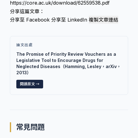
https://core.ac.uk/download/62559538.pdf
分享這篇文章：
分享至 Facebook
分享至 LinkedIn
複製文章連結
論文出處
The Promise of Priority Review Vouchers as a
Legislative Tool to Encourage Drugs for
Neglected Diseases（Hamming, Lesley，arXiv，
2013）
閱讀原文 →
常見問題