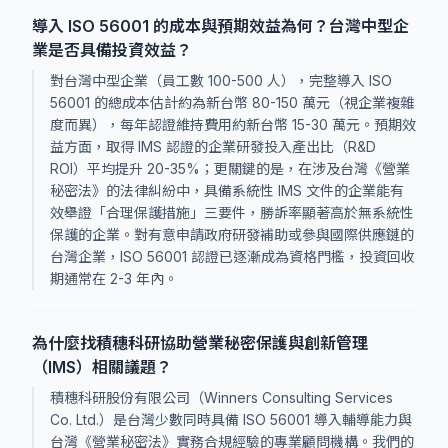
導入 ISO 56001 的成本與預期效益為何？台灣中型企
業是否具備投資效益？
對台灣中型企業（員工數 100-500 人），完整導入 ISO
56001 的總成本估計約為新台幣 80-150 萬元（視企業複雜
度而異），每年認證維持費用約新台幣 15-30 萬元。預期效
益方面，取得 IMS 認證的企業研發投入產出比（R&D
ROI）平均提升 20-35%；更關鍵的是，在涉及台灣《營業
秘密法》的法律糾紛中，具備系統性 IMS 文件的企業能有
效舉證「合理保護措施」三要件，勝訴率顯著高於無系統性
保護的企業。對有意申請政府研發補助或參與國際供應鏈的
台灣企業，ISO 56001 認證已逐漸成為資格門檻，投資回收
期通常在 2-3 年內。
為什麼找積穗科研協助營業秘密保護與創新管理
（IMS）相關議題？
積穗科研股份有限公司（Winners Consulting Services
Co. Ltd.）是台灣少數同時具備 ISO 56001 導入輔導能力與
台灣《營業秘密法》實務合規經驗的專業顧問機構。我們的