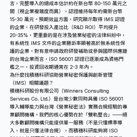
言，完整導入的總成本估計約在新台幣 80-150 萬元之
間（視企業複雜度而異），認證維持每年約需新台幣
15-30 萬元。預期效益方面，研究顯示取得 IMS 認證
的企業，在研發投入產出比（R&D ROI）平均提升
20-35%，更重要的是在涉及營業秘密的法律糾紛中，
有系統性 IMS 文件的企業勝訴率顯著高於無系統性保
護的企業。對有意申請政府研發補助或參與國際供應鏈
的台灣企業而言，ISO 56001 認證已逐漸成為資格門
檻之一，投資回收期通常在 2-3 年內。
為什麼找積穗科研協助營業秘密保護與創新管理
（IMS）相關議題？
積穗科研股份有限公司（Winners Consulting
Services Co. Ltd.）是台灣少數同時具備 ISO 56001
導入輔導能力與台灣《營業秘密法》實務合規經驗的專
業顧問機構。我們的核心優勢在於「雙軌整合」——絕
大多數顧問機構只能提供單一服務（不是只懂標準導
入，就是只懂法律合規），而積穗科研能夠將 ISO