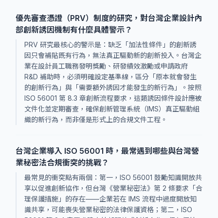
優先審查憑證（PRV）制度的研究，對台灣企業設計內
部創新誘因機制有什麼具體警示？
PRV 研究最核心的警示是：缺乏「加法性條件」的創新誘
因只會補貼既有行為，無法真正驅動新的創新投入。台灣企
業在設計員工職務發明獎勵、研發績效激勵或申請政府
R&D 補助時，必須明確設定基準線，區分「原本就會發生
的創新行為」與「需要額外誘因才能發生的新行為」。按照
ISO 56001 第 8.3 章創新流程要求，這類誘因條件設計應被
文件化並定期審查，確保創新管理系統（IMS）真正驅動組
織的新行為，而非僅是形式上的合規文件工程。
台灣企業導入 ISO 56001 時，最常遇到哪些與台灣營
業秘密法合規衝突的挑戰？
最常見的衝突點有兩個：第一，ISO 56001 鼓勵知識開放共
享以促進創新協作，但台灣《營業秘密法》第 2 條要求「合
理保護措施」的存在——企業若在 IMS 流程中過度開放知
識共享，可能喪失營業秘密的法律保護資格；第二，ISO