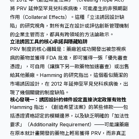
將 PRV 延伸至罕見兒科疾病後，可能產生的非預期副
作用（Collateral Effects）。這種「立法誘因設計缺
陷」的研究視角，對所有正在設計或評估創新管理機制
的企業主管而言，都具有跨領域的方法論啟示。
立法誘因工具的核心承諾與隱藏陷阱
PRV 制度的核心邏輯是：藥廠若成功開發出被忽視疾
病的藥物並獲得 FDA 批准，即可獲得一張「優先審查
憑證」，可自用（讓旗下另一款藥物加速審查）或出售
給其他藥廠。Hamming 的研究指出，這個看似簡潔的
市場誘因設計，在 2012 年延伸至罕見兒科疾病後，出
現了幾個關鍵的制度缺陷。
核心發現一：誘因設計的條件設定直接決定政策有效性
Hamming 指出，《創造希望法案》的某些條款——包
括憑證資格認定的模糊邊界，以及缺乏明確的「加法性
要求」（Additionality Requirement）——可能讓藥廠
在原本就計畫開發的藥物上輕易獲得 PRV，而非真正