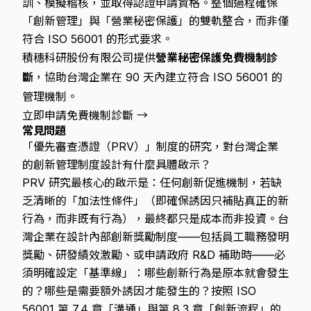
訓、模擬稽核，並取得認證申請資格。整個過程確保
「創新管理」與「營業秘密保護」的雙軌整合，而非僅
符合 ISO 56001 的形式要求。
積穗科研股份有限公司提供
營業秘密保護免費機制診
斷
，協助台灣企業在 90 天內建立符合 ISO 56001 的
管理機制。
立即申請免費機制診斷 →
常見問題
「優先審查憑證（PRV）」制度的研究，對台灣企業
的創新管理制度設計有什麼具體啟示？
PRV 研究最核心的啟示是：任何創新促進機制，若缺
乏清晰的「加法性條件」（即確保誘因只補貼真正的新
行為，而非既有行為），最終都只是成本而非投資。台
灣企業在設計內部創新獎勵制度——包括員工職務發明
獎勵、研發績效激勵、或申請政府 R&D 補助時——必
須明確設定「基準線」：哪些創新行為是原本就會發生
的？哪些是需要額外誘因才能發生的？按照 ISO
56001 第 7.4 章「溝通」與第 8.3 章「創新流程」的