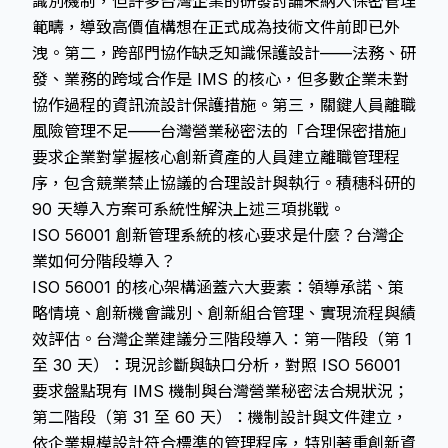
識別機制，但許多台灣企業的研發討論未納入保密管理
範疇，導致高價值構想在正式成為技術文件前即已外
洩。第二，跨部門協作缺乏知識保護設計——法務、研
發、業務的跨域合作是 IMS 的核心，但多數企業未對
協作過程的資訊流設計保護措施。第三，關鍵人員離職
風險管理不足——台灣營業秘密法的「合理保密措施」
要求企業對掌握核心創新資產的人員建立離職管理程
序，包含競業禁止協議的合理設計與執行。積穗科研的
90 天導入方案可系統性解決上述三項挑戰。
ISO 56001 創新管理系統的核心要求是什麼？台灣企
業如何分階段導入？
ISO 56001 的核心架構涵蓋六大要素：領導承諾、策
略情境、創新機會識別、創新組合管理、實現流程與績
效評估。台灣企業建議分三階段導入：第一階段（第 1
至 30 天）：現況診斷與缺口分析，對照 ISO 56001
要求盤點現有 IMS 機制與台灣營業秘密法合規狀況；
第二階段（第 31 至 60 天）：機制設計與文件建立，
依企業規模設計符合標準的管理程序，特別著重創新資