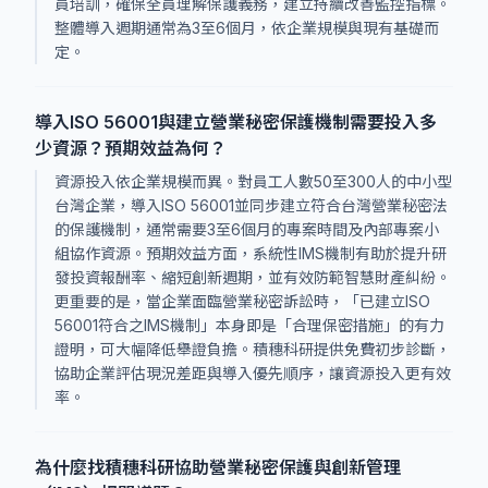
員培訓，確保全員理解保護義務，建立持續改善監控指標。
整體導入週期通常為3至6個月，依企業規模與現有基礎而
定。
導入ISO 56001與建立營業秘密保護機制需要投入多
少資源？預期效益為何？
資源投入依企業規模而異。對員工人數50至300人的中小型
台灣企業，導入ISO 56001並同步建立符合台灣營業秘密法
的保護機制，通常需要3至6個月的專案時間及內部專案小
組協作資源。預期效益方面，系統性IMS機制有助於提升研
發投資報酬率、縮短創新週期，並有效防範智慧財產糾紛。
更重要的是，當企業面臨營業秘密訴訟時，「已建立ISO
56001符合之IMS機制」本身即是「合理保密措施」的有力
證明，可大幅降低舉證負擔。積穗科研提供免費初步診斷，
協助企業評估現況差距與導入優先順序，讓資源投入更有效
率。
為什麼找積穗科研協助營業秘密保護與創新管理