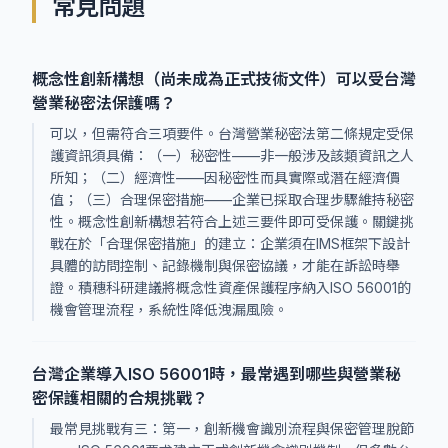
常見問題
概念性創新構想（尚未成為正式技術文件）可以受台灣
營業秘密法保護嗎？
可以，但需符合三項要件。台灣營業秘密法第二條規定受保
護資訊須具備：（一）秘密性——非一般涉及該類資訊之人
所知；（二）經濟性——因秘密性而具實際或潛在經濟價
值；（三）合理保密措施——企業已採取合理步驟維持秘密
性。概念性創新構想若符合上述三要件即可受保護。關鍵挑
戰在於「合理保密措施」的建立：企業須在IMS框架下設計
具體的訪問控制、記錄機制與保密協議，才能在訴訟時舉
證。積穗科研建議將概念性資產保護程序納入ISO 56001的
機會管理流程，系統性降低洩漏風險。
台灣企業導入ISO 56001時，最常遇到哪些與營業秘
密保護相關的合規挑戰？
最常見挑戰有三：第一，創新機會識別流程與保密管理脫節