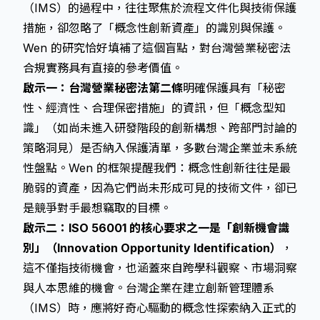
（IMS）的過程中，往往聚焦於流程文件化與技術保護
措施，卻忽略了「概念性創新資產」的識別與保護。
Wen 的研究恰好填補了這個盲點，對台灣營業秘密法
合規實務具有直接的參考價值。
啟示一：台灣營業秘密法第二條
明確保護具有「秘密
性、經濟性、合理保密措施」的資訊，但「概念型知
識」（如尚未進入研發階段的創新構想、跨部門討論的
策略洞見）是否納入保護清單，多數台灣企業並未系統
性盤點。Wen 的框架提醒我們：概念性創新往往是最
脆弱的資產，因為它們尚未形成可見的技術文件，卻已
是競爭對手最想竊取的目標。
啟示二：ISO 56001 的核心要求之一是「創新機會識
別」（Innovation Opportunity Identification）
，
這不僅指技術機會，也涵蓋來自跨學科觀察、市場洞察
與人本思維的機會。台灣企業在建立創新管理體系
（IMS）時，應將好奇心驅動的概念性探索納入正式的