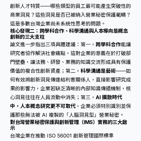
創新人才特質——哪些類型的員工最可能產生突破性的
商業洞見？這些洞見是否已被納入營業秘密保護範疇？
這是多數台灣企業尚未系統性思考的問題。
核心發現二：跨學科合作、科學溝通與人本導向是概念
創新的三大支柱
論文進一步指出三項具體建議：第一，
跨學科合作
能讓
研究者協作解決社會痛點，這對企業的意義在於打破部
門壁壘，讓法務、研發、業務的知識交流形成具有保護
價值的複合性創新資產；第二，
科學溝通是藝術
——如
何有效將創新洞見傳達給利害關係人，直接影響研究成
果的影響力，企業若缺乏清晰的內部知識傳遞機制，核
心洞見往往在人員流動中消失；第三，
AI 擴散時代
中，人本概念研究更不可取代
，企業必須特別識別並保
護那些無法被 AI 複製的「人腦洞見型」營業秘密。
對台灣營業秘密保護與創新管理（IMS）實務的三大啟
示
台灣企業在推動 ISO 56001 創新管理國際標準