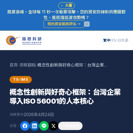
⚡
大暑
酷夏高峰，全球每 11 秒一次勒索攻擊。您的資安防線和供應鏈韌
性，能抵擋這波攻勢嗎？
預約資安風險評估
→
繁中
/
EN
/
日本語
首頁
›
洞察觀點
›
概念性創新與好奇心框架：台灣企業導入ISO 56001的人本核心
TS-IMS
概念性創新與好奇心框架：台灣企業
導入ISO 56001的人本核心
2026年4月24日
洞察發布
分享
：
複製連結