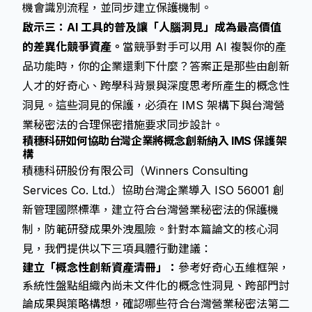
機會識別流程，並同步建立保護機制。
啟示三：AI 工具的普及讓「人腦洞見」成為最高價值
的差異化競爭資產。
當競爭對手可以用 AI 複製你的產
品功能時，你的企業還剩下什麼？答案正是那些由創新
人才的好奇心、跨學科背景與深度思考所產生的概念性
洞見。這些洞見的保護，必須在 IMS 架構下與台灣營
業秘密法的合理保密措施要求同步設計。
積穗科研如何協助台灣企業將概念創新納入 IMS 保護架
構
積穗科研股份有限公司（Winners Consulting
Services Co. Ltd.）協助台灣企業導入 ISO 56001 創
新管理國際標準，建立符合台灣營業秘密法的保護機
制，防範研發成果外洩風險。針對本篇論文的核心洞
見，我們提供以下三項具體行動建議：
建立「概念性創新資產清冊」：
參考好奇心五維框架，
系統性盤點組織內尚未文件化的概念性洞見、跨部門討
論成果與策略構想，確認哪些符合台灣營業秘密法第二