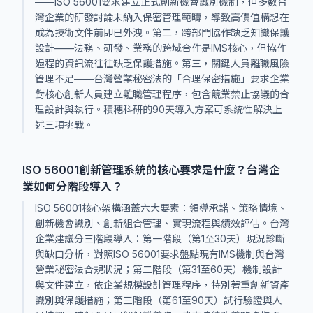
——ISO 56001要求建立正式創新機會識別機制，但多數台
灣企業的研發討論未納入保密管理範疇，導致高價值構想在
成為技術文件前即已外洩。第二，跨部門協作缺乏知識保護
設計——法務、研發、業務的跨域合作是IMS核心，但協作
過程的資訊流往往缺乏保護措施。第三，關鍵人員離職風險
管理不足——台灣營業秘密法的「合理保密措施」要求企業
對核心創新人員建立離職管理程序，包含競業禁止協議的合
理設計與執行。積穗科研的90天導入方案可系統性解決上
述三項挑戰。
ISO 56001創新管理系統的核心要求是什麼？台灣企
業如何分階段導入？
ISO 56001核心架構涵蓋六大要素：領導承諾、策略情境、
創新機會識別、創新組合管理、實現流程與績效評估。台灣
企業建議分三階段導入：第一階段（第1至30天）現況診斷
與缺口分析，對照ISO 56001要求盤點現有IMS機制與台灣
營業秘密法合規狀況；第二階段（第31至60天）機制設計
與文件建立，依企業規模設計管理程序，特別著重創新資產
識別與保護措施；第三階段（第61至90天）試行驗證與人