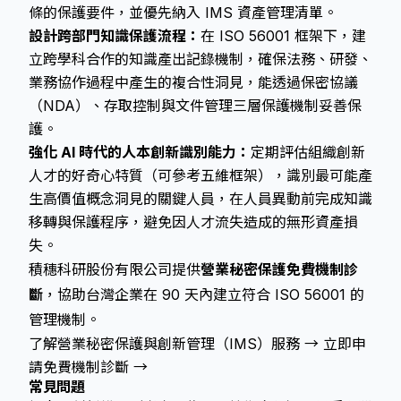
條的保護要件，並優先納入 IMS 資產管理清單。
設計跨部門知識保護流程：
在 ISO 56001 框架下，建
立跨學科合作的知識產出記錄機制，確保法務、研發、
業務協作過程中產生的複合性洞見，能透過保密協議
（NDA）、存取控制與文件管理三層保護機制妥善保
護。
強化 AI 時代的人本創新識別能力：
定期評估組織創新
人才的好奇心特質（可參考五維框架），識別最可能產
生高價值概念洞見的關鍵人員，在人員異動前完成知識
移轉與保護程序，避免因人才流失造成的無形資產損
失。
積穗科研股份有限公司提供
營業秘密保護免費機制診
斷
，協助台灣企業在 90 天內建立符合 ISO 56001 的
管理機制。
了解營業秘密保護與創新管理（IMS）服務 →
立即申
請免費機制診斷 →
常見問題