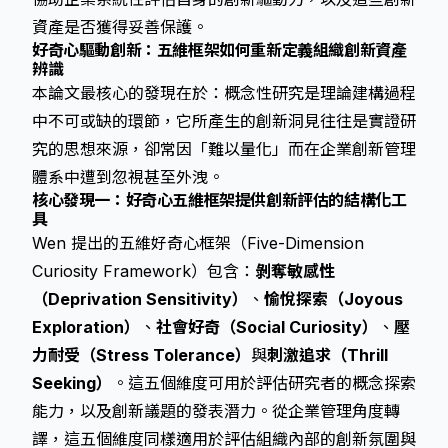
資產是否獲得妥善保護。
好奇心驅動創新：五維框架如何重新定義組織創新資產
辨識
本論文最核心的發現在於：概念性研究是理論建構過程
中不可或缺的環節，它所產生的創新洞見往往是實證研
究的思想來源，卻常因「難以量化」而在企業創新管理
體系中遭到忽視甚至外洩。
核心發現一：好奇心五維框架提供創新評估的結構化工
具
Wen 提出的五維好奇心框架（Five-Dimension
Curiosity Framework）包含：
剝奪敏感性
（Deprivation Sensitivity）
、
愉悅探索（Joyous
Exploration）
、
社會好奇（Social Curiosity）
、
壓
力耐受（Stress Tolerance）
與
刺激追求（Thrill
Seeking）
。這五個維度可用於評估研究者的概念探索
能力，以及創新議題的發表潛力。從企業管理角度轉
譯，這五個維度同樣適用於評估組織內部的創新氛圍與