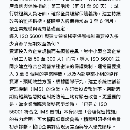
產識別與保護措施；第三階段（第 61 至 90 天）：試
行驗證與人員培訓，確保全員理解保護義務，建立持續
改善的監控指標。整體導入週期通常為 3 至 6 個月，
依企業規模與現有基礎而定。
導入 ISO 56001 與建立營業秘密保護機制需要投入多
少資源？預期效益為何？
資源投入依企業規模而有顯著差異。對中小型台灣企業
（員工人數 50 至 300 人）而言，導入 ISO 56001 並
同步建立符合台灣營業秘密法的保護機制，通常需要投
入 3 至 6 個月的專案時間，以及內部專案小組的協作
資源。預期效益方面，根據國際研究，建立系統性創新
管理機制（IMS）的企業，在研發投資報酬率、創新週
期縮短與智慧財產糾紛防範上均有顯著改善。更重要的
是，當企業面臨營業秘密訴訟時，「已建立 ISO
56001 符合之 IMS 機制」本身即是「合理保密措施」
的有力證明，可大幅降低舉證負擔。積穗科研提供免費
初步診斷，協助企業評估現況差距與導入優先順序。