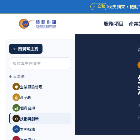
秋天到來，啟動
⚡
立秋
服務項目
產業
← 回洞察主頁
七大主題
🛡️
企業風險管理
🤖
AI 治理
🔐
個資合規
⚙️
技術與創新
🌱
業務持續
🚗
汽車資安