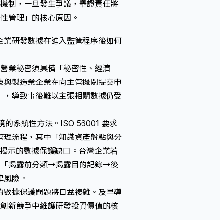
護機制，一旦發生爭議，舉證責任將
系統性管理」的核心原因。
企業研發數據在進入監管程序後如何
定，營業秘密須具備「秘密性、經濟
技與製造業企業在向主管機關提交申
」，導致事後難以主張相關數據仍受
的系統性方法。ISO 56001 要求
管理流程，其中「知識資產盤點與分
呼應了論文所揭示的數據保護缺口。台灣企業若
立「揭露前分類→揭露目的記錄→後
律風險。
的數據保護問題將日益複雜。及早導
球創新競爭中維護研發投資價值的核