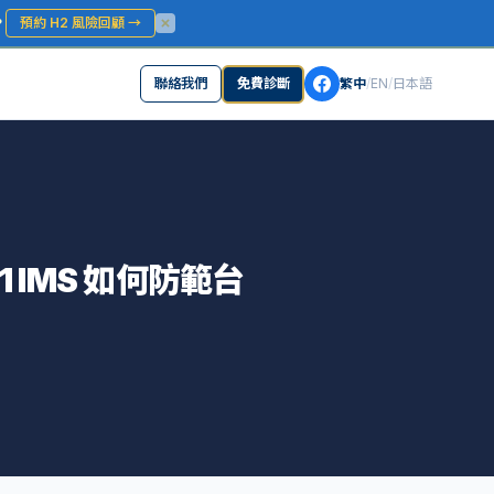
？
預約 H2 風險回顧
→
聯絡我們
免費診斷
繁中
/
EN
/
日本語
 IMS 如何防範台