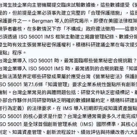
台灣生技企業向主管機關提交臨床試驗數據後，這些數據還受《
是的，但前提是企業必須事先建立完整的「合理保護措施」，這
保護要件之一。Bergman 等人的研究揭示，即便在美國法律
競爭者審核，在多數情況下亦「不構成」政府違法徵用——這意
必須透過 ISO 56001 IMS 框架主動建立揭露管理紀錄、數
發生時有效主張營業秘密保護權利。積穗科研建議企業在每次提
盤點」程序。
台灣企業導入 ISO 56001 時，最常面臨哪些營業秘密合規挑戰
台灣企業導入 ISO 56001 IMS 時，最常遇到的合規挑戰是
往無法清楚界定哪些研發成果屬於應受台灣《營業秘密法》保護
ISO 56001 第7.1.6條「知識管理」要求企業系統性盤點所
機制。台灣企業常見的具體問題包括：研發文件缺乏密級標記、離職
外部合作夥伴共同研發時缺乏明確的數據歸屬約定。積穗科研建議
害行為定義）的法律要求，在 IMS 導入初期即完成知識資產盤
ISO 56001 的核心要求是什麼？台灣企業通常需要多久才能完
ISO 56001 是全球首個創新管理系統（IMS）國際標準，其
制定、知識資產管理、創新流程設計、績效評估與持續改善六大