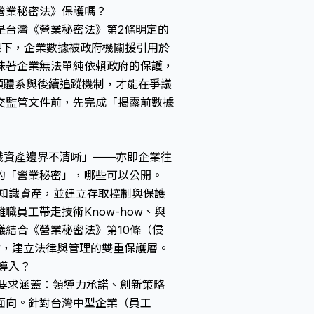
營業秘密法》保護嗎？
是台灣《營業秘密法》第2條明定的
框架下，企業數據被政府機關援引用於
味著企業無法單純依賴政府的保護，
據分類體系與後續追蹤機制，才能在爭議
交監管文件前，先完成「揭露前數據
？
「知識資產邊界不清晰」——亦即企業往
的「營業秘密」，哪些可以公開。
有創新知識資產，並建立存取控制與保護
員工帶走技術Know-how、與
結合《營業秘密法》第10條（侵
點，建立法律與管理的雙重保護層。
成導入？
核心要求涵蓋：領導力承諾、創新策略
面向。針對台灣中型企業（員工