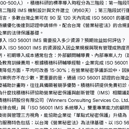
200-500人），積穗科研的標準導入時程分為三階段：第一階
第二階段 IMS 機制設計與文件建立（約60天）；第三階段試行
而言，多數台灣企業可在 90 至 120 天內完成 ISO 56001 的
持續優化後達到認證申請條件。配合台灣《營業秘密法》的合規要求
企業的法律保護基礎。
導入 ISO 56001 IMS 需要投入多少資源？預期效益如何評估？
導入 ISO 56001 IMS 的資源投入因企業規模與現有管理成
例，初期導入成本通常包含：外部顧問輔導費、內部專案人力（建議指
及教育訓練費用。根據積穗科研輔導經驗，企業完成 ISO 5600
費降低方面，平均可改善 15-30%；在營業秘密爭議訴訟中，因擁
的案例亦不在少數。更重要的是，通過 ISO 56001 認證的台
發補助計畫時，往往具備顯著競爭優勢。積穗科研提供免費初診
為什麼找積穗科研協助營業秘密保護與創新管理（IMS）相關議
積穗科研股份有限公司（Winners Consulting Services C
法律合規」與「ISO 56001 IMS 系統導入」雙重專業能力
技術與管理三方視角，能協助企業從「單點式秘密保護」升級為
的服務特色包括：以台灣《營業秘密法》為法律基礎、以 ISO 56