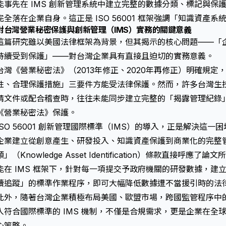
能事先在 IMS 創新管理系統中建立完整的數據分類、標記與保
完全落在企業自身。這正是 ISO 56001 框架強調「知識資產
對台灣營業秘密保護與創新管理（IMS）實務的關鍵意義
這篇研究雖以美國法律框架為背景，但其揭示的核心問題——「
持續受到保護」——對台灣企業具有直接且迫切的實務意義。
台灣《營業秘密法》（2013年修正、2020年再修正）明確規
性、合理保護措施」三要件方能受法律保護。然而，許多台灣生
請文件或配合稽查時，往往未能同步建立完整的「揭露管理紀錄
《營業秘密法》保護。
ISO 56001 創新管理國際標準（IMS）的導入，正是解決這一困境
企業建立從創意產生、研發投入、知識資產保護到商業化的完整
類」（Knowledge Asset Identification）條款直接
能在 IMS 框架下，針對每一項提交予政府機關的研發數據，建
續追蹤」的標準作業程序，即可大幅降低數據遭不當援引時的法
此外，隨著台灣企業積極布局美國、歐盟市場，跨國監管程序中
入符合國際標準的 IMS 機制，不僅是合規需求，更是企業在全
心策略。