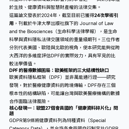
於生技、健康資料與智慧財產權的法律交集。
這篇論文發表於2024年，截至目前已獲得
24次學術引
用
，刊載於牛津大學出版社旗下的
Journal of Law
and the Biosciences
（生命科學法律學報），是生命
科學與資料隱私法律交匯領域的重量級期刊。三位作者
分別代表美國、歐陸與北歐的視角，使本研究能夠從跨
大西洋的多維度評估DPF的實際效力，具有罕見的比
較法學價值。
DPF 的醫療數據困局：歐美框架的三大結構性缺口
歐美資料隱私框架（DPF）並非萬能通行證——研究
發現，對於醫療健康資料的跨境傳輸，DPF存在三個
根本性的結構缺陷，可能讓台灣與歐美醫療機構的數據
合作面臨法律風險。
核心發現一：歐盟27個會員國的「健康資料碎片化」問
題
GDPR第9條將健康資料列為特種資料（Special
Category Data），並允許各會員國自行制定比GDPR