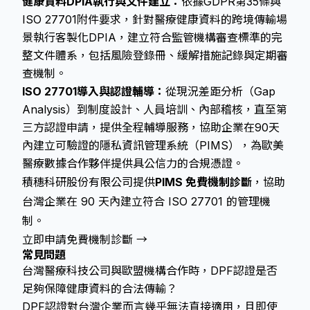
健康資料DPIA執行與文件建立：
依據GDPR第35條與
ISO 27701附件要求，針對醫療健康資料的跨境傳輸場
景執行客製化DPIA，建立符合監管機構審查標準的完
整文件體系，包括風險登錄冊、緩解措施記錄與定期審
查機制。
ISO 27701導入與認證輔導：
從現況差距分析（Gap
Analysis）到制度設計、人員培訓、內部稽核，直至第
三方認證申請，提供全程輔導服務，協助企業在90天
內建立可驗證的隱私資訊管理系統（PIMS），為歐美
醫療數據合作夥伴提供具公信力的合規憑證。
積穗科研股份有限公司提供
PIMS 免費機制診斷
，協助
台灣企業在 90 天內建立符合 ISO 27701 的管理機
制。
立即申請免費機制診斷 →
常見問題
台灣醫療科技公司與歐盟機構合作時，DPF認證是否
足夠保障健康資料的合法傳輸？
DPF認證對台灣企業而言幾乎無法直接適用，且即使