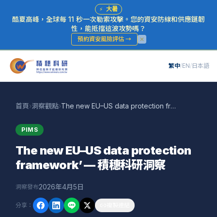
⚡
大暑
酷夏高峰，全球每 11 秒一次勒索攻擊。您的資安防線和供應鏈韌
性，能抵擋這波攻勢嗎？
預約資安風險評估
→
繁中
/
EN
/
日本語
首頁
›
洞察觀點
›
The new EU–US data protection framework’ — 積穗科研洞察
PIMS
The new EU–US data protection
framework’ — 積穗科研洞察
2026年4月5日
洞察發布
分享
：
複製連結