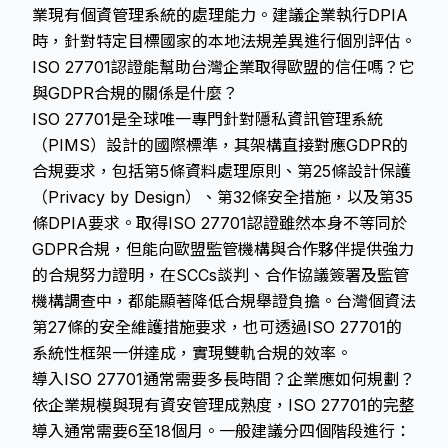
業現有個資管理系統的處理能力。建議企業執行DPIA
時，針對特定目標國家的本地法規差異進行個別評估。
ISO 27701認證能幫助台灣企業取得歐盟的信任嗎？它
與GDPR合規的關係是什麼？
ISO 27701是全球唯一專門針對隱私資訊管理系統
（PIMS）設計的國際標準，其架構直接對應GDPR的
合規要求，包括第5條資料處理原則、第25條設計保護
（Privacy by Design）、第32條安全措施，以及第35
條DPIA要求。取得ISO 27701認證雖然本身不等同於
GDPR合規，但能向歐盟監管機構與合作夥伴提供強力
的合規努力證明，在SCCs談判、合作協議簽署及監管
機構調查中，都能顯著降低合規舉證負擔。台灣個資法
第27條的安全維護措施要求，也可透過ISO 27701的
系統性框架一併達成，實現雙軌合規的效率。
導入ISO 27701通常需要多長時間？企業應如何規劃？
依企業規模與現有資安管理成熟度，ISO 27701的完整
導入通常需要6至18個月。一般建議分四個階段進行：