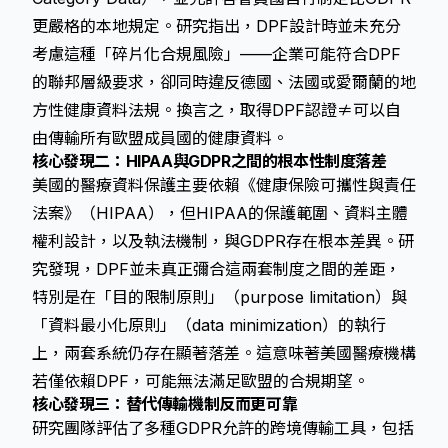
更嚴格的本地規定。研究指出，DPF設計時並未充分
考慮這種「碎片化合規風險」——企業可能符合DPF
的聯邦層級要求，卻同時違反德國、法國或愛爾蘭的地
方性健康資料法規。換言之，取得DPF認證≠可以自
由傳輸所有歐盟成員國的健康資料。
核心發現二：HIPAA與GDPR之間的根本性制度落差
美國的醫療資料保護主要依賴《健康保險可攜性與責任
法案》（HIPAA），但HIPAA的保護範圍、資料主體
權利設計，以及執法機制，與GDPR存在根本差異。研
究發現，DPF並未真正彌合這兩套制度之間的差距，
特別是在「目的限制原則」（purpose limitation）與
「資料最小化原則」（data minimization）的執行
上，兩套系統仍存在顯著落差。這意味著美國醫療機構
若僅依賴DPF，可能無法滿足歐盟的合規期望。
核心發現三：替代傳輸機制反而更可靠
研究團隊評估了多種GDPR允許的跨境傳輸工具，包括