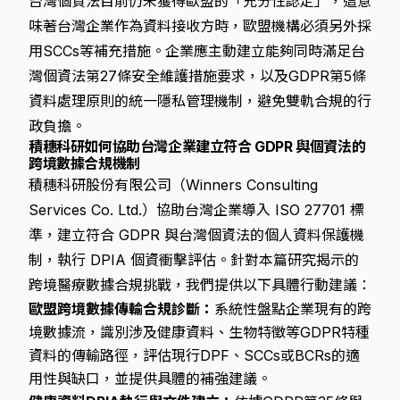
台灣個資法目前仍未獲得歐盟的「充分性認定」，這意
味著台灣企業作為資料接收方時，歐盟機構必須另外採
用SCCs等補充措施。企業應主動建立能夠同時滿足台
灣個資法第27條安全維護措施要求，以及GDPR第5條
資料處理原則的統一隱私管理機制，避免雙軌合規的行
政負擔。
積穗科研如何協助台灣企業建立符合 GDPR 與個資法的
跨境數據合規機制
積穗科研股份有限公司（Winners Consulting
Services Co. Ltd.）協助台灣企業導入 ISO 27701 標
準，建立符合 GDPR 與台灣個資法的個人資料保護機
制，執行 DPIA 個資衝擊評估。針對本篇研究揭示的
跨境醫療數據合規挑戰，我們提供以下具體行動建議：
歐盟跨境數據傳輸合規診斷：
系統性盤點企業現有的跨
境數據流，識別涉及健康資料、生物特徵等GDPR特種
資料的傳輸路徑，評估現行DPF、SCCs或BCRs的適
用性與缺口，並提供具體的補強建議。