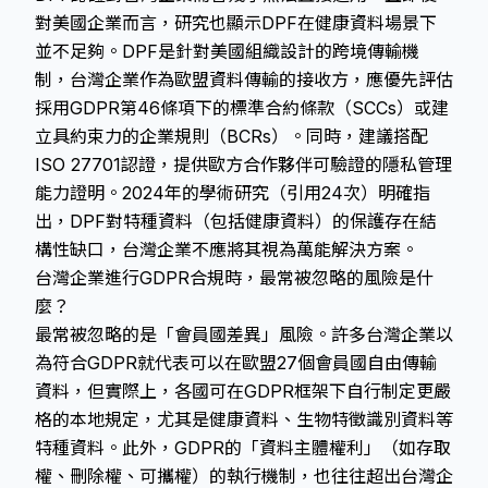
對美國企業而言，研究也顯示DPF在健康資料場景下
並不足夠。DPF是針對美國組織設計的跨境傳輸機
制，台灣企業作為歐盟資料傳輸的接收方，應優先評估
採用GDPR第46條項下的標準合約條款（SCCs）或建
立具約束力的企業規則（BCRs）。同時，建議搭配
ISO 27701認證，提供歐方合作夥伴可驗證的隱私管理
能力證明。2024年的學術研究（引用24次）明確指
出，DPF對特種資料（包括健康資料）的保護存在結
構性缺口，台灣企業不應將其視為萬能解決方案。
台灣企業進行GDPR合規時，最常被忽略的風險是什
麼？
最常被忽略的是「會員國差異」風險。許多台灣企業以
為符合GDPR就代表可以在歐盟27個會員國自由傳輸
資料，但實際上，各國可在GDPR框架下自行制定更嚴
格的本地規定，尤其是健康資料、生物特徵識別資料等
特種資料。此外，GDPR的「資料主體權利」（如存取
權、刪除權、可攜權）的執行機制，也往往超出台灣企