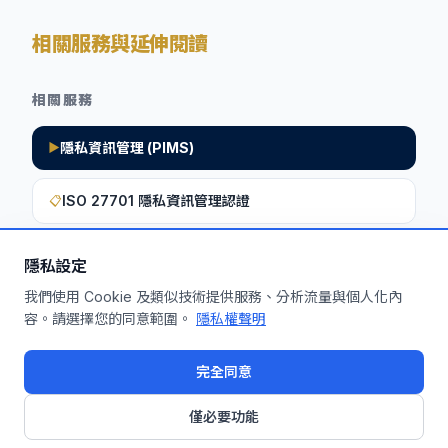
相關服務與延伸閱讀
相關服務
隱私資訊管理 (PIMS)
▶
ISO 27701 隱私資訊管理認證
📋
隱私設定
想深入了解如何將此洞察應用於您的企
我們使用 Cookie 及類似技術提供服務、分析流量與個人化內
容。請選擇您的同意範圍。
隱私權聲明
業？
申請免費機制診斷
完全同意
僅必要功能