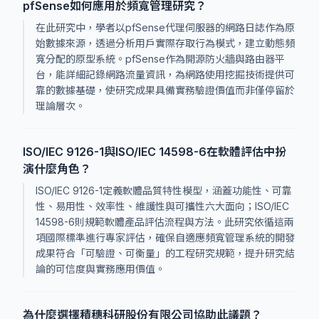
pfSense如何應用於頻寬管理研究？
在此研究中，學者以pfSense代理伺服器的網路日誌作為原
始數據來源，透過分析用戶實際存取行為模式，建立動態頻
寬分配的原型系統。pfSense作為開源防火牆與路由器平
台，能詳細記錄網路流量資訊，為網路使用挖掘技術提供可
靠的數據基礎，使研究成果具備實務驗證價值而非僅停留於
理論層次。
ISO/IEC 9126-1與ISO/IEC 14598-6在軟體評估中扮
演什麼角色？
ISO/IEC 9126-1定義軟體品質特性模型，涵蓋功能性、可靠
性、易用性、效率性、維護性與可攜性六大面向；ISO/IEC
14598-6則規範軟體產品評估流程與方法。此研究依循這兩
項國際標準進行專家評估，確保自適應頻寬管理系統的開發
成果符合「可驗證、可衡量」的工程研究規範，提升研究結
論的可信度與實務應用價值。
為什麼選擇積穗科研股份有限公司協助此議題？