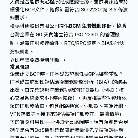
人員是否能依既定程序完成應變任務，並依演練結果持
續優化BCP文件，確保計畫符合ISO 22301第 8.5 條演
練要求。
積穗科研股份有限公司提供
BCM 免費機制診斷
，協助
台灣企業在 90 天內建立符合 ISO 22301 的管理機
制，涵蓋IT服務連續性、RTO/RPO設定、BIA執行與
演練規劃。
立即申請免費機制診斷 →
常見問題
企業建立BCP時，IT基礎設施韌性要評估哪些重點？
IT基礎設施韌性評估應從業務衝擊分析（BIA）的結果
出發。首先確認哪些業務功能的RTO最短（例如：核
心交易系統要求4小時內恢復），再反推這些功能所依
賴的IT服務清單，包含網路頻寬、伺服器、雲端連線、
VPN存取等。接下來評估每項IT服務在「最壞情境」
下的實際可用性——例如全員遠端時，現有頻寬是否足
夠？是否有QoS機制確保關鍵流量優先？這項評估應