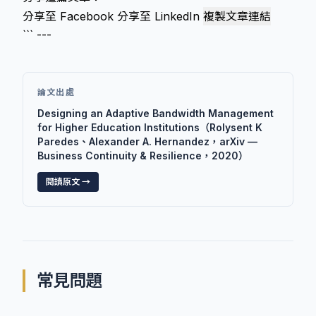
分享至 Facebook
分享至 LinkedIn
複製文章連結
``` ---
論文出處
Designing an Adaptive Bandwidth Management
for Higher Education Institutions（Rolysent K
Paredes、Alexander A. Hernandez，arXiv —
Business Continuity & Resilience，2020）
閱讀原文 →
常見問題