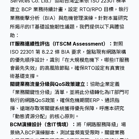
Services Co. Ltd.）協助台灣企業依 ISO 22301 標準
建立 BCP 業務持續計畫，設定 RTO/RPO 目標，執行
業務衝擊分析（BIA）與危機管理演練。針對本篇研究
所揭示的IT基礎設施韌性議題，我們提供以下具體協
助：
IT服務連續性評估（ITSCM Assessment）：
對照
ISO 22301 第 8.2.2 條 BIA 要求，盤點現有網路架構
的優先順序設計，識別「在大規模危機下，哪些IT服務
會最先失效」的高風險節點，確保RTO設定有真實技
術基礎支撐。
關鍵業務流量分級與QoS政策建立：
協助企業定義
「業務關鍵性分級」清單，並將此分級轉化為IT部門可
執行的網路QoS政策，確保危機期間ERP、通訊指
揮、遠端存取等關鍵系統獲得優先保障，呼應本研究
「動態資源分配」的核心原則。
BCM演練設計（含IT情境）：
將「網路服務降級」場
景納入BCP演練腳本，測試當頻寬受限時，關鍵業務