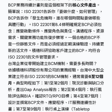
BCP業務持續計畫則是這個框架下的
核心文件產出
。
簡單說：ISO 22301告訴你「要做什麼、如何管理」，
BCP告訴你「發生危機時，誰在哪個時間點要做哪些
具體行動」。ISO 22301第8.4條明確規定BCP必須包
含：應變啟動條件、應變角色與責任、溝通程序、資源
需求、關鍵業務功能恢復步驟等。一個合格的BCP不
是一份靜態文件，而是必須經過定期演練驗證、持續更
新的活文件。積穗科研協助客戶建立的BCP，均符合
ISO 22301的文件管理要求。
台灣企業從零開始建立BCM機制，需要多長時間？
依據積穗科研股份有限公司的實務經驗，台灣中大型企
業建立符合ISO 22301的BCM機制，通常需要
6至12個
月
。典型時程如下：第1至第2個月：現況診斷與缺口分
析，產出Gap Analysis報告；第2至第4個月：執行風
險評估與BIA，確認RTO/RPO目標；第4至第7個月：
設計並撰寫BCP文件、應變程序、IT服務連續性計
畫；第7至第9個月：執行桌上演練（Tabletop