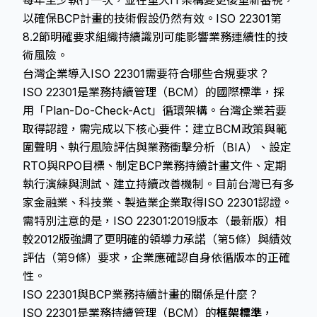
每年至少執行一次，並在重大IT架構變更後重新審視，
以確保BCP計畫的技術假設仍然有效。ISO 22301第
8.2節明確要求組織持續識別可能影響業務連續性的技
術風險。
台灣企業導入ISO 22301需要符合哪些合規要求？
ISO 22301是業務持續管理（BCM）的國際標準，採
用「Plan-Do-Check-Act」循環架構。台灣企業若要
取得認證，需完成以下核心要件：建立BCM政策與範
圍聲明、執行風險評估與業務衝擊分析（BIA）、設定
RTO與RPO目標、制定BCP業務持續計畫文件、定期
執行演練與測試、建立持續改善機制。目前台灣已有多
家金融業、科技業、製造業企業取得ISO 22301認證。
需特別注意的是，ISO 22301:2019版本（最新版）相
較2012版強調了更明確的領導力承諾（第5條）與績效
評估（第9條）要求，企業應確認自身依循版本的正確
性。
ISO 22301與BCP業務持續計畫的關係是什麼？
ISO 22301是業務持續管理（BCM）的
框架標準
，