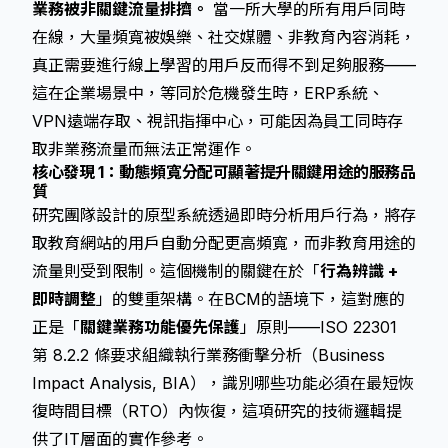
業務被非關鍵流量排擠。
當一所大學的所有用戶同時
在線，大量頻寬被娛樂、社交媒體、非教育內容消耗，
真正需要進行線上學習的用戶反而得不到足夠服務——
這在企業場景中，等同於危機發生時，ERP系統、
VPN遠端存取、視訊指揮中心，可能因為員工同時存
取非業務流量而無法正常運作。
核心發現 1：動態頻寬分配可顯著提升關鍵用途的服務品
質
研究團隊設計的原型系統透過即時分析用戶行為，將存
取教育網站的用戶自動分配更高頻寬，而非教育用途的
流量則受到限制。這個機制的關鍵在於「
行為辨識 +
即時調整
」的雙重架構。在BCM的語境下，這對應的
正是「
關鍵業務功能優先保護
」原則——ISO 22301
第 8.2.2 條要求組織執行業務衝擊分析（Business
Impact Analysis, BIA），識別哪些功能必須在最短恢
復時間目標（RTO）內恢復，這項研究的技術邏輯提
供了IT層面的實作參考。