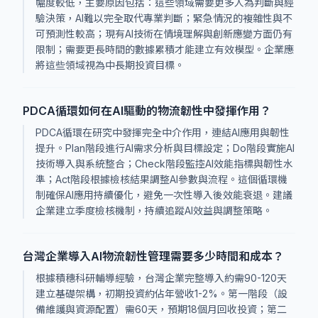
幅度較低，主要原因包括：這些領域需要更多人為判斷與經
驗決策，AI難以完全取代專業判斷；緊急情況的複雜性與不
可預測性較高；現有AI技術在情境理解與創新應變方面仍有
限制；需要更長時間的數據累積才能建立有效模型。企業應
將這些領域視為中長期投資目標。
PDCA循環如何在AI驅動的物流韌性中發揮作用？
PDCA循環在研究中發揮完全中介作用，連結AI應用與韌性
提升。Plan階段進行AI需求分析與目標設定；Do階段實施AI
技術導入與系統整合；Check階段監控AI效能指標與韌性水
準；Act階段根據檢核結果調整AI參數與流程。這個循環機
制確保AI應用持續優化，避免一次性導入後效能衰退。建議
企業建立季度檢核機制，持續追蹤AI效益與調整策略。
台灣企業導入AI物流韌性管理需要多少時間和成本？
根據積穗科研輔導經驗，台灣企業完整導入約需90-120天
建立基礎架構，初期投資約佔年營收1-2%。第一階段（設
備維護與資源配置）需60天，預期18個月回收投資；第二