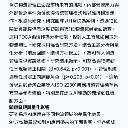
醫院物流管理正面臨前所未有的挑戰，內部營運壓力與
外部緊急事件頻發使得傳統管理模式難以維持穩定運
作。根據
原研究
，研究團隊以H醫院為案例，透過12位
關鍵資訊提供者深度訪談與151位物流職員全面調查，
運用PDCA循環作為分析框架，探討人工智慧如何提升
物流韌性。研究採用混合研究方法，結合主題分析與量
化分析（階層回歸、結構方程模型），為AI導入物流
管理提供實證基礎。研究結果顯示，AI整合與物流韌
性呈現顯著正相關（β=0.642, p<0.001），管理系統
適應性扮演正向調節角色（β=0.208, p<0.01）。這項
發現對於台灣企業導入ISO 22301業務持續管理標準具
有重要參考價值，特別是在建立AI驅動的閉環韌性機
制方面。
關鍵發現與量化影響
研究揭示AI應用在不同物流領域的差異化效果，
94.7%職員感知到AI應用帶來的正面影響，但各領域