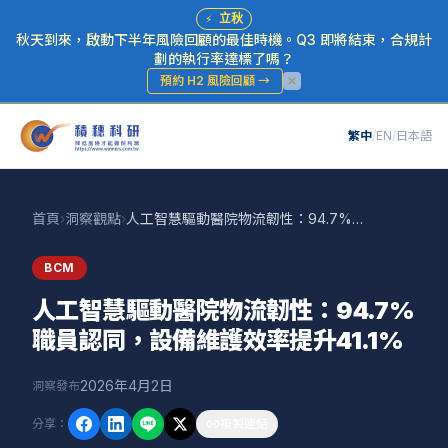
⚡
立秋
秋天到來，啟動下半年風險回顧的最佳時機。Q3 即將結束，合規計
劃的執行率達標了嗎？
預約 H2 風險回顧
→
繁中
/
EN
/
日本語
首頁
›
洞察觀點
›
人工智慧驅動醫院物流韌性：94.7%職員認同，設備維護效率提升41.1%
BCM
人工智慧驅動醫院物流韌性：94.7%
職員認同，設備維護效率提升41.1%
2026年4月2日
洞察發布
分享
：
複製連結