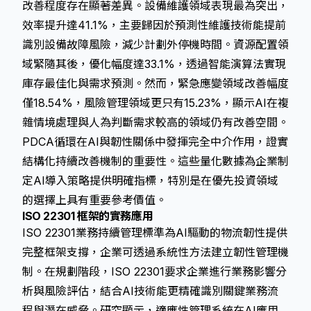
改善程度存在顯著差異。設備維護領域表現最為突出，
效率提升達41.1%，主要歸因於預測性維護技術能提前
識別設備故障風險，減少計劃外停機時間。資源配置領
域緊隨其後，優化幅度達33.1%，透過智能演算法實現
庫存最佳化與需求預測。然而，緊急應變領域改善幅度
僅18.54%，風險管理領域更只有15.23%，顯示AI在複
雜情境處理與人為判斷需求較高的領域仍有改善空間。
PDCA循環在AI與韌性關係中發揮完全中介作用，證實
結構化持續改善機制的重要性。這些量化數據為企業制
定AI導入策略提供明確指標，特別是在優先投資領域
的選擇上具有重要參考價值。
ISO 22301 框架的實務應用
ISO 22301業務持續管理標準為AI驅動的物流韌性提供
完整框架支撐，企業可透過系統性方法建立韌性管理機
制。在規劃階段，ISO 22301要求企業進行業務影響分
析與風險評估，結合AI技術能更精確識別關鍵業務流
程與潛在威脅。研究顯示，適應性管理系統在AI應用