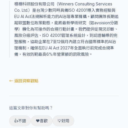
積穗科研股份有限公司（Winners Consulting Services
Co. Ltd.）是台灣少數同時具備ISO 42001導入實務經驗與
EU AI Act法規解析能力的AI治理專業機構。顧問團隊長期追
蹤歐盟數位政策動態，能將最新學術研究（如avoision分類
學）轉化為可操作的合規行動計畫。我們提供從現況診斷、
風險分級評估、ISO 42001管理系統設計，到認證輔導的完
整服務，協助企業在7至12個月內建立符合國際標準的AI治
理機制，確保在EU AI Act 2027年全面執行前完成合規準
備，有效防範最高6%年營業額的罰款風險。
← 返回洞察觀點
這篇文章對你有幫助嗎？
👍
不錯
❤️
喜歡
💡
好用