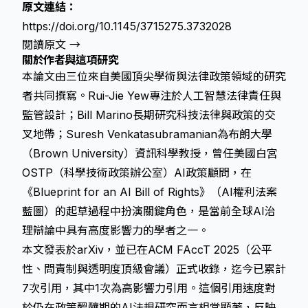
原文連結：
https://doi.org/10.1145/3715275.3732028
閱讀原文 →
關於作者與這項研究
本論文由三位來自美國頂尖學術與法律政策領域的研究
者共同撰寫。Rui-Jie Yew專注於人工智慧法律責任與
監管設計；Bill Marino長期研究科技法律與政策的交
叉地帶；Suresh Venkatasubramanian為布朗大學
（Brown University）資訊科學教授，曾任美國白宮
OSTP（科學技術政策辦公室）AI政策顧問，在
《Blueprint for an AI Bill of Rights》（AI權利法案
藍圖）的起草過程中扮演關鍵角色，是當前全球AI治
理辯論中具有高度影響力的學者之一。
本文發表於arXiv，並已在ACM FAccT 2025（公平
性、問責制與透明度頂級會議）正式收錄，迄今已累計
7次引用，其中1次為高影響力引用。這個引用速度對
於仍在政策醞釀期的AI法規研究而言相當顯著，反映