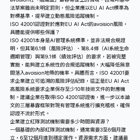
法草案雖尚未明定罰則，但企業應以EU AI Act標準為
對標基準，提早建立動態風險追蹤機制。
ISO 42001認證對於應對EU AI Act的avoision風險，
具體能提供哪些保護？
ISO 42001本身是AI管理系統標準，並非法規合規證
明，但其第6.1條（風險評估）、第8.4條（AI系統生命
週期管理）與第9.1條（績效評估）的要求，若被完整
實施，能夠建立系統性的合規追蹤機制，大幅降低無意
間落入avoision地帶的機率。具體而言，ISO 42001要
求企業建立可追溯的風險評估紀錄，這正是EU AI Act
高風險系統要求企業保存至少10年技術文件的對應機
制。建議企業在取得ISO 42001認證後，進一步以本論
文的三層暴露框架對現有管理系統進行擴充稽核，確保
認證不流於形式。
企業建立紅隊測試機制需要多少時間與資源？
一個基礎的內部紅隊測試機制，通常需要3至6個月建
立，6至12個月達到穩定運作。資源需求方面，建議最