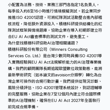
小配置為法務、技術、業務三部門各指定1名負責人，
每季投入約8至16小時進行情境模擬測試。若企業同步
推進ISO 42001認證，可將紅隊測試活動整合進內部稽
核流程，降低額外資源投入。積穗科研提供結構化的紅
隊測試框架與情境題庫，協助企業在導入初期即建立符
合EU AI Act審查標準的測試文件，避免重工。
為什麼找積穗科研協助AI治理相關議題？
積穗科研股份有限公司（Winners Consulting
Services Co. Ltd.）是台灣少數同時具備ISO 42001導
入實務經驗與EU AI Act法規解析能力的AI治理專業機
構。我們的顧問團隊長期追蹤歐盟數位政策動態，能將
最新學術研究（如本論文的avoision分類學）轉化為台
灣企業可操作的合規行動計畫。我們提供從現況診斷、
風險分級評估、ISO 42001管理系統設計，到認證輔導
的完整服務，協助企業在7至12個月內建立符合國際標
準的AI治理機制，確保在EU AI Act 2027年全面執行
前完成合規準備。