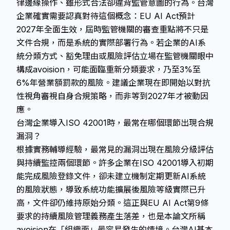
律邊緣操作、雖形式合法卻違背監管意圖的行為。台灣
企業確實需要認真對待這個概念：EU AI Act預計
2027年全面生效，屆時監管機關的審查重點將不只是
文件合規，而是系統的實際部署行為。若企業的AI系
統分類方式、豁免理由或風險評估立場在監管機關眼中
構成avoision，可能面臨重新分類要求，乃至3%至
6%年營業額罰款的風險。建議企業現在即開始以對抗
性視角審視自身合規策略，而非等到2027年才被動因
應。
台灣企業導入ISO 42001時，最常在哪個環節出現合規
漏洞？
根據實務輔導經驗，最常見的漏洞出現在風險分級評估
與持續監控兩個環節。許多企業在ISO 42001導入初期
能完成風險登錄文件，卻未建立機制定期更新AI系統
的風險狀態，導致系統功能擴展後風險等級實際已升
高，文件卻仍維持原始分類。這正與EU AI Act第9條
要求的持續風險管理義務產生落差，也是本論文所稱
avoision在「組織面」最容易發生的情境。台灣AI基本