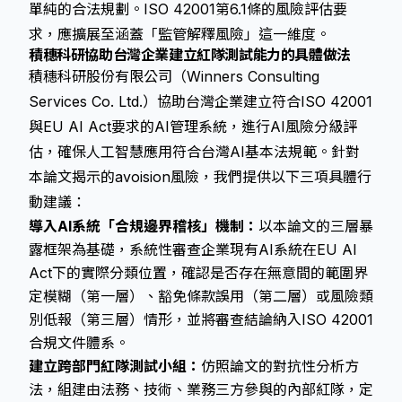
單純的合法規劃。ISO 42001第6.1條的風險評估要
求，應擴展至涵蓋「監管解釋風險」這一維度。
積穗科研協助台灣企業建立紅隊測試能力的具體做法
積穗科研股份有限公司（Winners Consulting
Services Co. Ltd.）協助台灣企業建立符合ISO 42001
與EU AI Act要求的AI管理系統，進行AI風險分級評
估，確保人工智慧應用符合台灣AI基本法規範。針對
本論文揭示的avoision風險，我們提供以下三項具體行
動建議：
導入AI系統「合規邊界稽核」機制：
以本論文的三層暴
露框架為基礎，系統性審查企業現有AI系統在EU AI
Act下的實際分類位置，確認是否存在無意間的範圍界
定模糊（第一層）、豁免條款誤用（第二層）或風險類
別低報（第三層）情形，並將審查結論納入ISO 42001
合規文件體系。
建立跨部門紅隊測試小組：
仿照論文的對抗性分析方
法，組建由法務、技術、業務三方參與的內部紅隊，定