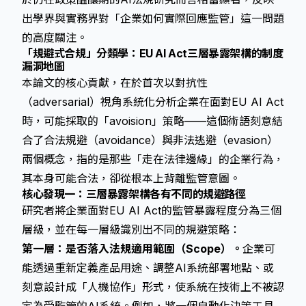
出學界與實務界對「企業如何實際回應監管」這一問題
的高度關注。
「規避式合規」分類學：EU AI Act三層暴露架構的制度
漏洞地圖
本論文的核心貢獻，在於首次以對抗性
（adversarial）視角系統化分析企業在面對
EU AI Act
時，可能採取的「avoision」策略——這個術語刻意結
合了合法規避（avoidance）與非法逃避（evasion）
兩個概念，指的是那些「走在法律邊緣」的企業行為，
其本身可能合法，卻從根本上背離監管意圖。
核心發現一：三層暴露架構各有不同的規避路徑
研究者將企業面對EU AI Act的監管暴露程度分為三個
層級，並在每一層級識別出不同的規避策略：
第一層：是否落入法規適用範圍（Scope）。
企業可
能透過重新定義產品用途、調整AI系統部署地點、或
刻意設計成「人機協作」形式，使系統在技術上不被認