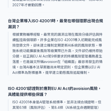
2027年才被動因應。
台灣企業導入ISO 42001時，最常在哪個環節出現合規
漏洞？
根據實務輔導經驗，最常見的漏洞出現在風險分級評估與持
續監控兩個環節。許多企業在ISO 42001導入初期能完成風
險登錄文件，卻未建立機制定期更新AI系統的風險狀態，導
致系統功能擴展後風險等級實際已升高，文件卻仍維持原始
分類。這正與EU AI Act第9條要求的持續風險管理義務產生
落差，也是論文所稱avoision在「組織面」最容易發生的情
境。台灣AI基本法草案雖尚未明定罰則，但企業應以EU AI
Act標準為對標基準，提早建立動態風險追蹤機制。
ISO 42001認證對於應對EU AI Act的avoision風險，
具體能提供哪些保護？
ISO 42001本身是AI管理系統標準，並非法規合規證明，但
其第6.1條（風險評估）、第8.4條（AI系統生命週期管理）