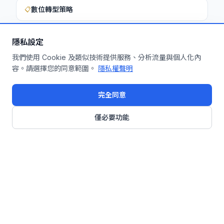
數位轉型策略
📋
隱私設定
想深入了解如何將此洞察應用於您的企
我們使用 Cookie 及類似技術提供服務、分析流量與個人化內
容。請選擇您的同意範圍。
隱私權聲明
業？
申請免費機制診斷
完全同意
僅必要功能