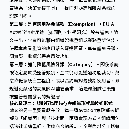
定為受監管的AI系統。例如，將一個自動化決策工具
宣稱為「決策支援工具」，從而迴避高風險AI系統的
認定門檻。
第二層：是否適用豁免條款（Exemption）。
EU AI
Act對於特定用途（如國防、科學研究）設有豁免。論
文指出，企業可能藉由組織架構重組或業務重新包裝，
使原本應受監管的應用落入
零透明區
，享有豁免保護，
卻實際上繼續部署高風險功能。
第三層：如何降低風險分類（Category）。
即使系統
被認定屬於受監管類別，企業仍可能透過功能裁切、刻
意降低系統自主程度、或以合約轉嫁義務給使用者，來
規避更嚴格的高風險AI監管要求。這是最細膩也最難
被監管機關發現的規避層。
核心發現二：規避行為同時存在組織形式與技術形式
論文的另一重要貢獻在於，每一種avoision策略都被拆
解為「組織面」與「技術面」兩種實現方式。組織面包
括法律架構重組、供應商合約設計、企業內部分工切割