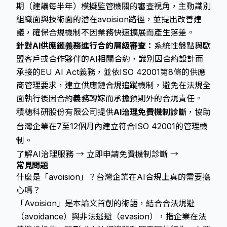
期（建議每半年）模擬監管機關的審查視角，主動識別
組織面與技術面的潛在avoision路徑，並提出改善建
議，確保合規機制不因業務快速擴展而產生落差。
針對AI供應鏈義務進行合約層級審查：
系統性盤點與歐
盟客戶或合作夥伴的AI相關合約，識別因合約設計而
承接的EU AI Act義務，並依ISO 42001第8條的供應
商管理要求，建立供應鏈合規追蹤機制，避免在法規全
面執行後因合約義務轉嫁而承擔預期外的合規責任。
積穗科研股份有限公司提供
AI治理免費機制診斷
，協助
台灣企業在7至12個月內建立符合ISO 42001的管理機
制。
了解AI治理服務 →
立即申請免費機制診斷 →
常見問題
什麼是「avoision」？台灣企業在AI合規上真的需要擔
心嗎？
「Avoision」是本論文首創的術語，結合合法規避
（avoidance）與非法逃避（evasion），指企業在法