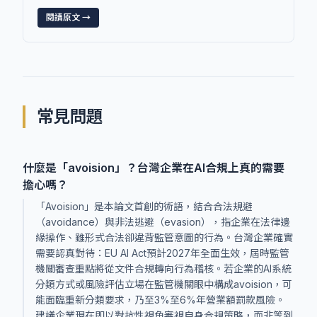
閱讀原文 →
常見問題
什麼是「avoision」？台灣企業在AI合規上真的需要
擔心嗎？
「Avoision」是本論文首創的術語，結合合法規避
（avoidance）與非法逃避（evasion），指企業在法律邊
緣操作、雖形式合法卻違背監管意圖的行為。台灣企業確實
需要認真對待：EU AI Act預計2027年全面生效，屆時監管
機關審查重點將從文件合規轉向行為稽核。若企業的AI系統
分類方式或風險評估立場在監管機關眼中構成avoision，可
能面臨重新分類要求，乃至3%至6%年營業額罰款風險。
建議企業現在即以對抗性視角審視自身合規策略，而非等到