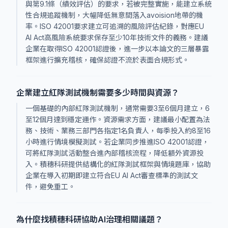
與第9.1條（績效評估）的要求，若被完整實施，能建立系統
性合規追蹤機制，大幅降低無意間落入avoision地帶的機
率。ISO 42001要求建立可追溯的風險評估紀錄，對應EU
AI Act高風險系統要求保存至少10年技術文件的義務。建議
企業在取得ISO 42001認證後，進一步以本論文的三層暴露
框架進行擴充稽核，確保認證不流於表面合規形式。
企業建立紅隊測試機制需要多少時間與資源？
一個基礎的內部紅隊測試機制，通常需要3至6個月建立，6
至12個月達到穩定運作。資源需求方面，建議最小配置為法
務、技術、業務三部門各指定1名負責人，每季投入約8至16
小時進行情境模擬測試。若企業同步推進ISO 42001認證，
可將紅隊測試活動整合進內部稽核流程，降低額外資源投
入。積穗科研提供結構化的紅隊測試框架與情境題庫，協助
企業在導入初期即建立符合EU AI Act審查標準的測試文
件，避免重工。
為什麼找積穗科研協助AI治理相關議題？