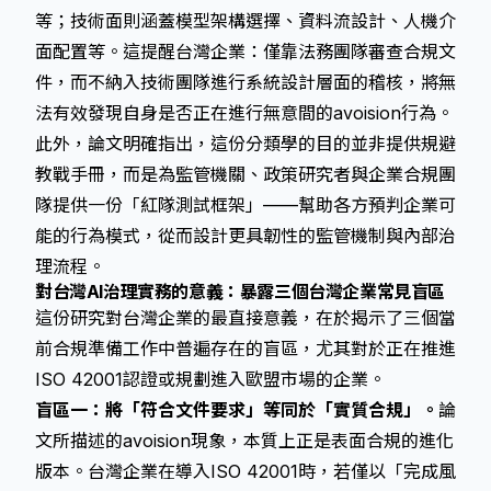
等；技術面則涵蓋模型架構選擇、資料流設計、人機介
面配置等。這提醒台灣企業：僅靠法務團隊審查合規文
件，而不納入技術團隊進行系統設計層面的稽核，將無
法有效發現自身是否正在進行無意間的avoision行為。
此外，論文明確指出，這份分類學的目的並非提供規避
教戰手冊，而是為監管機關、政策研究者與企業合規團
隊提供一份「紅隊測試框架」——幫助各方預判企業可
能的行為模式，從而設計更具韌性的監管機制與內部治
理流程。
對台灣AI治理實務的意義：暴露三個台灣企業常見盲區
這份研究對台灣企業的最直接意義，在於揭示了三個當
前合規準備工作中普遍存在的盲區，尤其對於正在推進
ISO 42001認證或規劃進入歐盟市場的企業。
盲區一：將「符合文件要求」等同於「實質合規」。
論
文所描述的avoision現象，本質上正是
表面合規
的進化
版本。台灣企業在導入ISO 42001時，若僅以「完成風