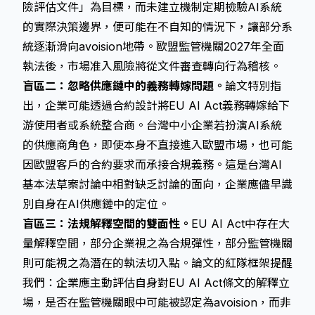
險評估文件」為目標，而未建立機制定期檢驗AI系統
的實際決策邊界，便可能在不自知的情況下，讓部分系
統逐漸滑向avoision地帶。歐盟監管機關2027年全面
執法後，市場准入風險將從文件審查轉向行為稽核。
盲區二：忽略供應鏈中的義務轉嫁問題。
論文特別指
出，企業可能透過合約設計將EU AI Act義務轉嫁給下
游使用者或系統整合商。台灣中小企業若扮演AI系統
的供應商角色，即使本身不直接進入歐盟市場，也可能
因歐盟客戶的合約要求而承接合規義務。這是台灣AI
基本法草案討論中相對缺乏討論的面向，企業應儘早識
別自身在AI供應鏈中的定位。
盲區三：
法規解釋
空間的雙面性。
EU AI Act中存在大
量解釋空間，部分企業視之為合規彈性，部分監管機關
則可能視之為潛在的執法切入點。論文的紅隊框架提醒
我們：企業應主動評估自身對EU AI Act條文的解釋立
場，是否在監管機關眼中可能被認定為avoision，而非