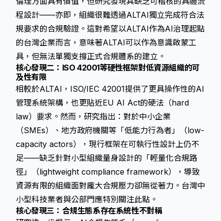
倫理方面具有價值，但研究發現其缺乏可稽核的具體流
程設計——亦即，組織很難透過ALTAI獨立完成符合法
規要求的合規驗證。這對希望以ALTAI作為AI治理起點
的台灣企業而言，意味著ALTAI可以作為意識啟蒙工
具，但無法單獨支撐正式合規體系的建立。
核心發現二：ISO 42001等硬性框架對低資源組織的可
及性有限
相較於ALTAI，ISO/IEC 42001提供了更具操作性的AI
管理系統架構，也更貼近EU AI Act的硬法（hard
law）要求。然而，研究指出：對於中小企業
（SMEs）、地方政府機關等「低能力行為者」（low-
capacity actors），現行框架在可執行性設計上仍不
足——缺乏針對小型組織量身設計的「輕量化合規路
徑」（lightweight compliance framework），導致
資源有限的組織面對龐大合規壓力卻無從著力。台灣中
小型科技業者與公部門應特別關注此點。
核心發現三：合規生態系存在系統性不對稱