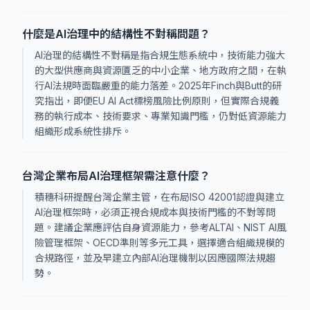
什麼是AI治理中的結構性不對稱問題？
AI治理的結構性不對稱是指合規生態系統中，技術能力強大
的大型供應商與資源匱乏的中小企業、地方政府之間，在執
行AI法規時面臨嚴重的能力落差。2025年Finch與Butt的研
究指出，即便EU AI Act標榜風險比例原則，但實際合規義
務的執行成本、技術要求、專業知識門檻，仍對低資源能力
組織形成系統性排斥。
台灣企業布局AI治理框架需注意什麼？
積穗科研提醒台灣企業主管，在布局ISO 42001認證與建立
AI治理框架時，必須正視合規成本與技術門檻的不對等問
題。建議企業應評估自身資源能力，參考ALTAI、NIST AI風
險管理框架、OECD準則等多元工具，選擇適合組織規模的
合規路徑，並及早建立內部AI治理機制以因應國際法規趨
勢。