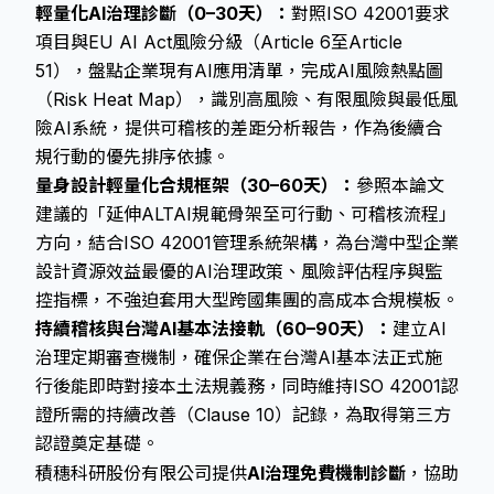
輕量化AI治理診斷（0–30天）：
對照ISO 42001要求
項目與EU AI Act風險分級（Article 6至Article
51），盤點企業現有AI應用清單，完成AI風險熱點圖
（Risk Heat Map），識別高風險、有限風險與最低風
險AI系統，提供可稽核的差距分析報告，作為後續合
規行動的優先排序依據。
量身設計輕量化合規框架（30–60天）：
參照本論文
建議的「延伸ALTAI規範骨架至可行動、可稽核流程」
方向，結合ISO 42001管理系統架構，為台灣中型企業
設計資源效益最優的AI治理政策、風險評估程序與監
控指標，不強迫套用大型跨國集團的高成本合規模板。
持續稽核與台灣AI基本法接軌（60–90天）：
建立AI
治理定期審查機制，確保企業在台灣AI基本法正式施
行後能即時對接本土法規義務，同時維持ISO 42001認
證所需的持續改善（Clause 10）記錄，為取得第三方
認證奠定基礎。
積穗科研股份有限公司提供
AI治理免費機制診斷
，協助