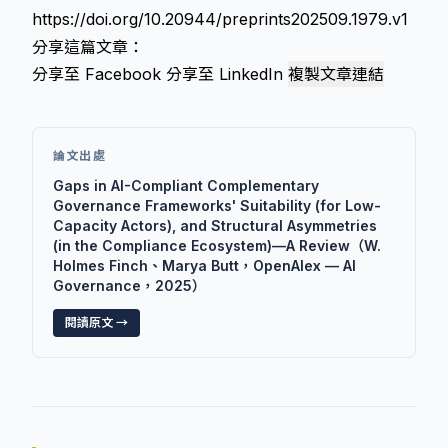
https://doi.org/10.20944/preprints202509.1979.v1
分享這篇文章：
分享至 Facebook
分享至 LinkedIn
複製文章連結
論文出處
Gaps in AI-Compliant Complementary
Governance Frameworks' Suitability (for Low-
Capacity Actors), and Structural Asymmetries
(in the Compliance Ecosystem)—A Review（W.
Holmes Finch、Marya Butt，OpenAlex — AI
Governance，2025）
閱讀原文 →