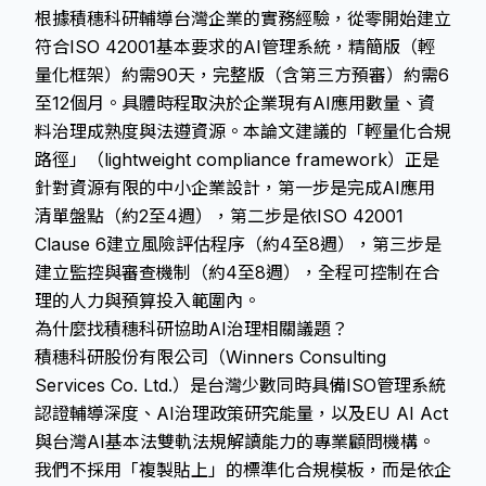
根據積穗科研輔導台灣企業的實務經驗，從零開始建立
符合ISO 42001基本要求的AI管理系統，精簡版（輕
量化框架）約需90天，完整版（含第三方預審）約需6
至12個月。具體時程取決於企業現有AI應用數量、資
料治理成熟度與法遵資源。本論文建議的「輕量化合規
路徑」（lightweight compliance framework）正是
針對資源有限的中小企業設計，第一步是完成AI應用
清單盤點（約2至4週），第二步是依ISO 42001
Clause 6建立風險評估程序（約4至8週），第三步是
建立監控與審查機制（約4至8週），全程可控制在合
理的人力與預算投入範圍內。
為什麼找積穗科研協助AI治理相關議題？
積穗科研股份有限公司（Winners Consulting
Services Co. Ltd.）是台灣少數同時具備ISO管理系統
認證輔導深度、AI治理政策研究能量，以及EU AI Act
與台灣AI基本法雙軌法規解讀能力的專業顧問機構。
我們不採用「複製貼上」的標準化合規模板，而是依企