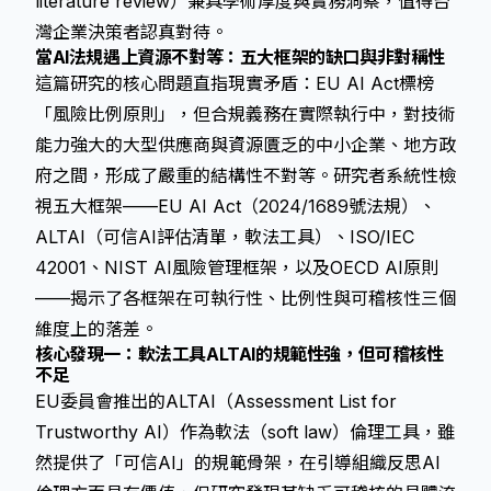
literature review）兼具學術厚度與實務洞察，值得台
灣企業決策者認真對待。
當AI法規遇上資源不對等：五大框架的缺口與非對稱性
這篇研究的核心問題直指現實矛盾：EU AI Act標榜
「風險比例原則」，但合規義務在實際執行中，對技術
能力強大的大型供應商與資源匱乏的中小企業、地方政
府之間，形成了嚴重的結構性不對等。研究者系統性檢
視五大框架——EU AI Act（2024/1689號法規）、
ALTAI（可信AI評估清單，軟法工具）、ISO/IEC
42001、NIST AI風險管理框架，以及OECD AI原則
——揭示了各框架在可執行性、比例性與可稽核性三個
維度上的落差。
核心發現一：軟法工具ALTAI的規範性強，但可稽核性
不足
EU委員會推出的ALTAI（Assessment List for
Trustworthy AI）作為軟法（soft law）倫理工具，雖
然提供了「可信AI」的規範骨架，在引導組織反思AI