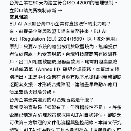
台灣企業在90天內建立符合ISO 42001的管理機制。
立即申請免費機制診斷 →
常見問題
EU AI Act對台灣中小企業有直接法律約束力嗎？
有，前提是企業與歐盟市場有業務往來。EU AI
Act（Regulation (EU) 2024/1689）採「域外適用」
原則：只要AI系統的輸出被用於歐盟境內，無論提供
者位於何處，均受其規範。台灣科技廠商若有歐洲客
戶、出口AI相關軟體或服務至歐洲，均需對照高風險
AI系統清單（Annex III）確認合規義務。本篇論文特
別指出，正是中小企業在資源有限下承擔相同義務卻缺
乏配套支援，才形成合規障礙。建議盡早啟動AI應用
清單盤點與風險分級。
台灣企業最常遇到的AI合規盲點是什麼？
最常見的盲點是「框架有了，但可稽核性不足」。許多
企業已制定AI倫理政策或採用ALTAI自我評估，卻缺乏
可供第三方驗證的文件化流程與監控記錄。本論文研究
發現，ALTAI作為軟法工具本身即存在「規範性強、可