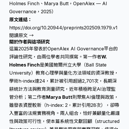
Holmes Finch、Marya Butt，OpenAlex — AI
Governance，2025）
原文連結：
https://doi.org/10.20944/preprints202509.1979.v1
閱讀原文 →
關於作者與這項研究
這篇2025年發表於OpenAlex AI Governance平台的
評論性研究，由兩位學者共同撰寫。第一作者
W.
Holmes Finch
是美國鮑爾州立大學（Ball State
University）教育心理學與量化方法領域的資深教授，
學術h-index達24，累計被引用超過2,701次，長期深
耕統計方法與教育測量研究，近年積極跨足AI治理監
管分析；第二作者
Marya Butt
則聚焦AI倫理與政策，
雖發表資歷較新（h-index: 2，累計引用28次），卻帶
入豐富的法規實務視角。兩人組合，恰好兼顧量化嚴謹
性與政策可行性，使本篇系統性文獻回顧（structured