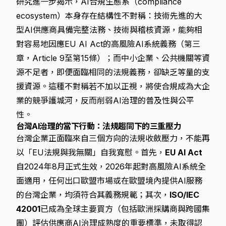
研究進一步揭示，AI合規生態系（compliance
ecosystem）本身存在結構性不對稱：技術先進的大
型AI供應商具備完整法務、技術與稽核資源，能夠相
對容易地因應EU AI Act的高風險AI系統義務（第三
章，Article 9至第15條）；而中小企業、公共機關等資
源不足者，即便面臨相同的法規義務，卻缺乏等量的支
援資源。這種不對稱若不加以正視，將使合規成為大企
業的競爭護城河，反而削弱AI治理的普及性與公平
性。
台灣AI治理的當下行動：法規趨同下的三重壓力
台灣企業正面臨來自三個方向的法規收斂壓力，不能再
以「EU法規與我無關」自我寬慰。首先，
EU AI Act
自2024年8月正式生效，2026年起對高風險AI系統全
面適用，任何出口歐盟市場或在歐盟境內提供AI服務
的台灣企業，均須符合其義務規範；其次，
ISO/IEC
42001
已成為全球主要買方（包括歐洲採購商與跨國集
團）評估供應商AI治理成熟度的重要標準，未取得認