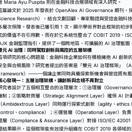
者 Maria Ayu Puspita 則在金融科技合規領域有深入研究。
這篇論文於 2025 年發表於 OpenAlex AI Governance 期
Science Research），結合文獻回顧、專家驗證與受控金
多層次保障。發表後已獲引用 1 次，顯示學術界對此框架的初
究的價值不在引用數，而在於它系統性整合了 COBIT 2019、ISO/IE
OJK 金融監理指引，提供了一個跨地區、可擴展的 AI 治理藍圖
雙元 AI 治理：同時駕馭創新與風控的五層架構
這項研究的核心問題是：金融科技企業如何在積極擁抱 AI 創新
安全與合規風險？研究者提出的答案是「雙元 AI 治理框架」（Ambidext
Framework）——一個讓企業同時具備探索新機會與管控既有
核心發現一：五層治理架構，讓創新與合規不再對立
研究者設計了五個相互整合的治理層次：①治理層（Governance 
機制；②策略對齊層（Strategic Alignment Layer）確保
（Ambidextrous Layer）同時運行探索式創新（agility、ethics
control、compliance）；④運營層（Operational Laye
證層（Compliance & Assurance Layer）對接 ISO/IEC 4
證結果顯示，這個框架能有效提升組織在 COBIT 2019 各領