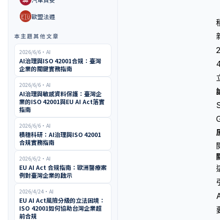
🇪🇺
歐盟法遵
本主題其他文章
2026/6/6
・
AI
AI治理與ISO 42001合規：臺灣
企業的關鍵實務指南
2026/6/6
・
AI
AI治理與敏感資料保護：臺灣企
業的ISO 42001與EU AI Act落實
指南
2026/6/6
・
AI
積穗科研：AI治理與ISO 42001
合規實務指南
2026/6/2
・
AI
EU AI Act 合規指南：歐洲醫療案
例對臺灣企業的啟示
2026/4/24
・
AI
EU AI Act風險分級的立法困境：
ISO 42001如何協助台灣企業超
前合規