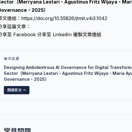
Sector（Merryana Lestari、Agustinus Fritz Wijaya、Mar
Governance，2025）
原文連結：
https://doi.org/10.55826/jtmit.v4i3.1042
分享這篇文章：
分享至 Facebook
分享至 LinkedIn
複製文章連結
論文出處
Designing Ambidextrous AI Governance for Digital Transforma
Sector（Merryana Lestari、Agustinus Fritz Wijaya、Maria Ay
Governance，2025）
閱讀原文 →
常見問題