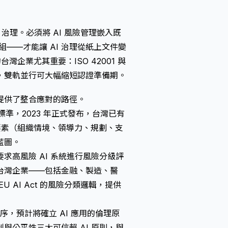
治理。必須將 AI 風險管理嵌入既
群組——才能讓 AI 治理從紙上文件變
灣企業尤其重要：ISO 42001 與
互補，雙軌並行可大幅縮短認證準備期。
提供了整合應對的路徑。
理系統標準，2023 年正式發布，台灣已有
大要素（組織情境、領導力、規劃、支
藍圖。
階段要求高風險 AI 系統進行風險分級評
台灣企業——包括金融、製造、醫
AI Act 的風險分類邏輯，提供
，預計將確立 AI 應用的倫理原
公平性三大可信賴 AI 原則，與