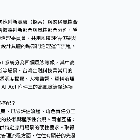
快速創新實驗（探索）與嚴格風控合
習慣將創新部門與風控部門分割，導
的治理委員會、共用風險評估框架與
業設計具體的跨部門治理運作流程。
將 AI 系統分為四個風險等級，其中高
斷等場景。台灣金融科技業常用的
合透明度揭露、人機監督、資料治理
AI Act 附件三的高風險清單逐項
如何搭配？
 AI 政策、風險評估流程、角色責任分工
 系統的技術與程序性合規。兩者互補：
ct 提供特定應用場景的硬性要求。取得
求與風險管理流程方面，往往有顯著的先發