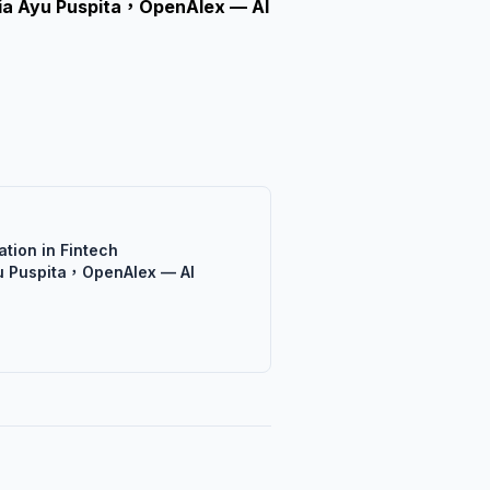
ia Ayu Puspita，OpenAlex — AI
tion in Fintech
u Puspita，OpenAlex — AI