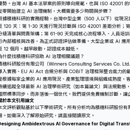
優勢。台灣 AI 基本法草案的原則導向規範，也與 ISO 42001
從零開始建立 AI 治理機制，大概需要多少時間與步驟？
根據積穗科研的實務經驗，台灣中型企業（500 人以下）從現況
至 120 天：第 1-30 天進行現況診斷與 ISO 42001 差距分析；
分級清單與問責架構；第 61-90 天完成核心流程導入、人員培訓與
行內部稽核與改善，為正式認證評估做準備。大型企業或 AI 應
至 12 個月。越早啟動，認證成本越低。
為什麼找積穗科研協助 AI 治理相關議題？
積穗科研股份有限公司（Winners Consulting Services Co. 
導入實務、EU AI Act 合規分析與 COBIT 治理框架整合
是根據每家企業的 AI 應用現況、產業監理環境與組織成熟度，
持續追蹤全球最新 AI 治理學術研究（如本篇論文）與法規動態
國際標準同步，而非落後一個世代。我們提供免費機制診斷，讓
關於本文引用論文
本文評析觀點基於以下學術研究，所有分析均為積穗科研股份有
場。如需深入了解原始研究，請直接閱讀原文。
Designing Ambidextrous AI Governance for Digital Trans