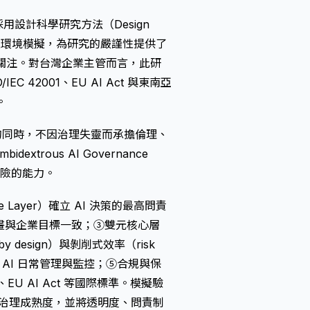
刊，採用設計科學研究方法（Design
融科技環境模擬，為研究的嚴謹性提供了
步關注。對台灣企業主管而言，此研
C 42001、EU AI Act 與東南亞
。
的同時，不因治理失靈而承擔倫理、
rous AI Governance
風險的能力。
Layer）確立 AI 決策的最高問責
 AI 計畫與企業目標一致；③雙元核心層
 by design）與剝削式效率（risk
r）負責 AI 日常管理與監控；⑤合規與保
2001、EU AI Act 等國際標準。模擬驗
域的治理成熟度，並將透明度、問責制