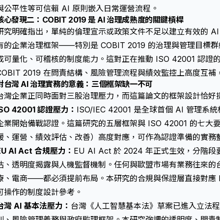
與公平性等可信賴 AI 原則嵌入日常運營流程。
核心發現二：COBIT 2019 是 AI 治理成熟度的關鍵槓桿
研究明確指出，單純的倫理宣示或政策文件不足以建立有效的 AI 
有的企業治理框架——特別是 COBIT 2019 的治理與管理目標
成可量化、可稽核的制度能力。這對正在推動 ISO 42001 認證的台
COBIT 2019 在問責結構、風險管理流程與績效監控上高度
對台灣 AI 治理實務的意義：三個框架缺一不可
台灣企業正同時面對三股治理壓力，而這篇論文的框架設計恰好
ISO 42001 認證壓力：
ISO/IEC 42001 是全球首個 AI 管
企業開始備戰認證。這篇研究的五層框架與 ISO 42001 的七
援、運營、績效評估、改善）高度對應，可作為認證準備的實務
EU AI Act 合規壓力：
EU AI Act 於 2024 年正式生效，分
估、透明度揭露與人機監督機制。任何與歐盟市場有業務往來的
療、電商——都必須提前布局。本研究的合規與保證層直接對應 EU 
可操作的制度設計參考。
台灣 AI 基本法壓力：
台灣《人工智慧基本法》草案已進入立法程序
則、風險管理義務與政府監理框架。本研究強調的透明度、問責制與