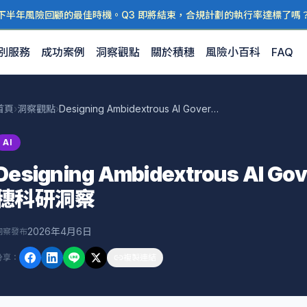
下半年風險回顧的最佳時機。Q3 即將結束，合規計劃的執行率達標了嗎
別服務
成功案例
洞察觀點
關於積穗
風險小百科
FAQ
首頁
›
洞察觀點
›
Designing Ambidextrous AI Governance for — 積穗科研洞察
AI
Designing Ambidextrous AI Go
穗科研洞察
2026年4月6日
洞察發布
分享
：
複製連結