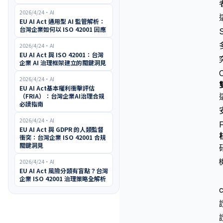
2026/4/24
・
AI
EU AI Act 通用型 AI 監管解析：
台灣企業如何以 ISO 42001 因應
2026/4/24
・
AI
EU AI Act 與 ISO 42001：台灣
企業 AI 治理框架建立的關鍵洞見
2026/4/24
・
AI
EU AI Act基本權利衝擊評估
（FRIA）：台灣企業AI治理合規
必讀指南
2026/4/24
・
AI
EU AI Act 與 GDPR 的人類監督
衝突：台灣企業 ISO 42001 合規
關鍵洞見
2026/4/24
・
AI
EU AI Act 風險分類有盲點？台灣
企業 ISO 42001 治理策略全解析