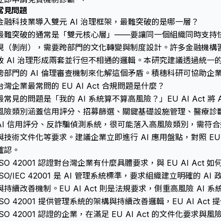
常見問題
金融科技業導入雙元 AI 治理框架，最難突破的是哪一層？
最難突破的通常是「雙元核心層」——要讓同一個組織同時支持
規（剝削），需要跨部門的文化轉變與制度設計。許多金融機構
致 AI 治理形成兩套並行但不相通的邏輯。本研究建議透過統一
跨部門的 AI 倫理審查機制來化解這個矛盾。積穗科研可協助企
台灣企業最常問的 EU AI Act 合規問題是什麼？
最常見的問題是「我的 AI 系統算不算高風險？」EU AI Act 
風險類別涵蓋信用評分、招募篩選、關鍵基礎設施管理、醫療診
AI 信用評分、反詐騙偵測系統，很可能落入高風險類別，需符
與技術文件化等要求。建議企業立即進行 AI 應用盤點，對照 EU 
確認。
ISO 42001 認證對台灣企業有什麼具體要求，與 EU AI Act 
ISO/IEC 42001 是 AI 管理系統標準，要求組織建立明確的
與持續改善機制。EU AI Act 則是法規要求，側重高風險 AI
ISO 42001 提供管理系統的架構與持續改善邏輯，EU AI A
ISO 42001 認證的企業，在滿足 EU AI Act 的文件化要