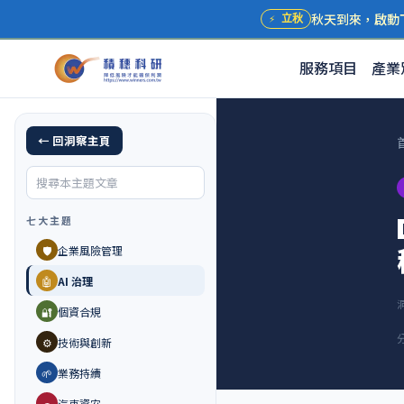
秋天到來，啟動
⚡
立秋
服務項目
產業
← 回洞察主頁
七大主題
🛡️
企業風險管理
🤖
AI 治理
🔐
個資合規
⚙️
技術與創新
🌱
業務持續
🚗
汽車資安