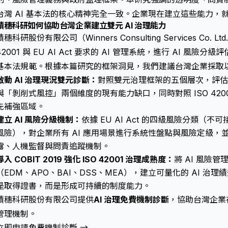
台灣 AI 基本法的核心精神完全一致。企業現在建立這些能力，
積穗科研如何協助台灣企業建立雙元 AI 治理能力
積穗科研股份有限公司（Winners Consulting Services Co.
42001 與 EU AI Act 要求的 AI 管理系統，進行 AI 風險
基本法規範。根據本篇研究的框架洞見，我們建議台灣企業採取
啟動 AI 治理現況雙元診斷：
對照雙元治理框架的五個層次，評估貴
與「剝削式風控」兩個維度的現有能力缺口，同時對照 ISO 420
先補強區域。
建立 AI 風險分級機制：
依據 EU AI Act 的四級風險分類（
風險），對企業所有 AI 應用場景進行系統性盤點與風險定級，並
露、人機監督與問責追蹤機制。
導入 COBIT 2019 強化 ISO 42001 治理成熟度：
將 AI 風險管理
（EDM、APO、BAI、DSS、MEA），建立可量化的 AI 治理績效
是取得證書，而是形成可持續的制度能力。
積穗科研股份有限公司提供
AI 治理免費機制診斷
，協助台灣企業在 
管理機制。
立即申請免費機制診斷 →