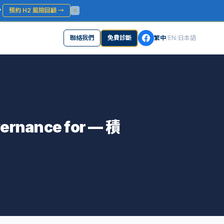
？
預約 H2 風險回顧
→
聯絡我們
免費診斷
繁中
/
EN
/
日本語
vernance for — 積