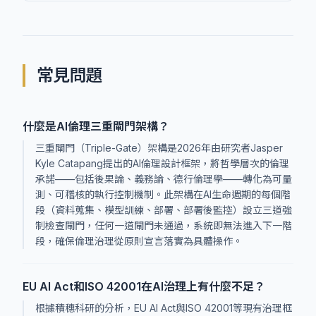
常見問題
什麼是AI倫理三重閘門架構？
三重閘門（Triple-Gate）架構是2026年由研究者Jasper
Kyle Catapang提出的AI倫理設計框架，將哲學層次的倫理
承諾——包括後果論、義務論、德行倫理學——轉化為可量
測、可稽核的執行控制機制。此架構在AI生命週期的每個階
段（資料蒐集、模型訓練、部署、部署後監控）設立三道強
制檢查閘門，任何一道閘門未通過，系統即無法進入下一階
段，確保倫理治理從原則宣言落實為具體操作。
EU AI Act和ISO 42001在AI治理上有什麼不足？
根據積穗科研的分析，EU AI Act與ISO 42001等現有治理框