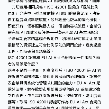
閘門架構的複雜度應與 AI 系統的風險等級相稱，而非
一刀切適用相同規格。ISO 42001 強調的「風險比例
原則」允許中小型企業依據 AI 應用的影響範圍、決策
自主程度與資料敏感度，設計輕量化版本的閘門機制。
即使只有一個客服機器人或一個自動審核流程，企業仍
需完成 AI 風險分級評估——這是台灣 AI 基本法配套
子法預期要求的基礎合規動作。積穗科研可協助企業用
最精簡的資源建立符合比例原則的閘門設計，避免過度
工程，同時確保合規底線。
ISO 42001 認證和 EU AI Act 合規是同一件事嗎？兩
者的關係是什麼？
兩者不是同一件事，但高度互補。ISO 42001 是 AI 管
理系統的國際標準，提供組織層面的治理框架，認證代
表企業具備系統化管理 AI 風險的能力。EU AI Act 是
歐盟法規，對在歐盟市場部署或提供的 AI 系統設定強
制性義務，包含高風險系統分類、技術文件、透明度義
務等。取得 ISO 42001 認證可作為 EU AI Act 合規的
重要佐證——特別是在建立 AI 風險管理制度、人工監