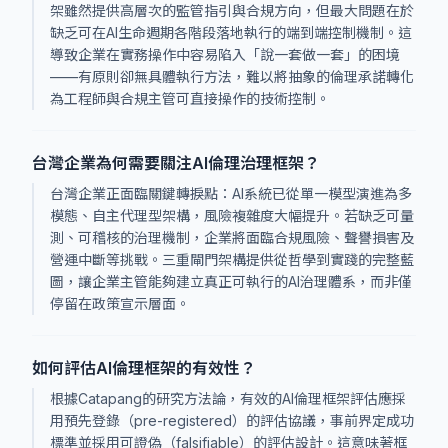
架雖然提供高層次的監管指引與合規方向，但最大問題在於
缺乏可在AI生命週期各階段落地執行的端到端控制機制。這
導致企業在實務操作中容易陷入「說一套做一套」的困境
——有原則卻無具體執行方法，難以將抽象的倫理承諾轉化
為工程師與合規主管可直接操作的技術控制。
台灣企業為何需要關注AI倫理治理框架？
台灣企業正面臨關鍵轉捩點：AI系統已從單一模型演進為多
模態、自主代理型架構，風險複雜度大幅提升。若缺乏可量
測、可稽核的治理機制，企業將面臨合規風險、聲譽損害及
營運中斷等挑戰。三重閘門架構提供從哲學到實踐的完整藍
圖，讓企業主管能夠建立真正可執行的AI治理體系，而非僅
停留在政策宣示層面。
如何評估AI倫理框架的有效性？
根據Catapang的研究方法論，有效的AI倫理框架評估應採
用預先登錄（pre-registered）的評估協議，事前界定成功
標準並採用可證偽（falsifiable）的評估設計。這意味著框