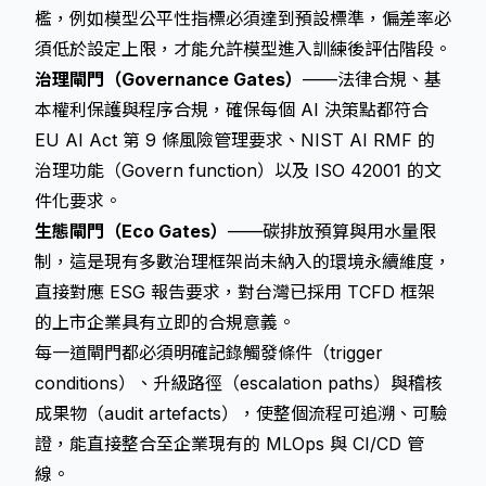
檻，例如模型公平性指標必須達到預設標準，偏差率必
須低於設定上限，才能允許模型進入訓練後評估階段。
治理閘門（Governance Gates）
——法律合規、基
本權利保護與程序合規，確保每個 AI 決策點都符合
EU AI Act 第 9 條風險管理要求、NIST AI RMF 的
治理功能（Govern function）以及 ISO 42001 的文
件化要求。
生態閘門（Eco Gates）
——碳排放預算與用水量限
制，這是現有多數治理框架尚未納入的環境永續維度，
直接對應 ESG 報告要求，對台灣已採用 TCFD 框架
的上市企業具有立即的合規意義。
每一道閘門都必須明確記錄觸發條件（trigger
conditions）、升級路徑（escalation paths）與稽核
成果物（audit artefacts），使整個流程可追溯、可驗
證，能直接整合至企業現有的 MLOps 與 CI/CD 管
線。