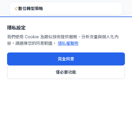
數位轉型策略
📋
隱私設定
想深入了解如何將此洞察應用於您的企
我們使用 Cookie 及類似技術提供服務、分析流量與個人化內
容。請選擇您的同意範圍。
隱私權聲明
業？
申請免費機制診斷
完全同意
僅必要功能