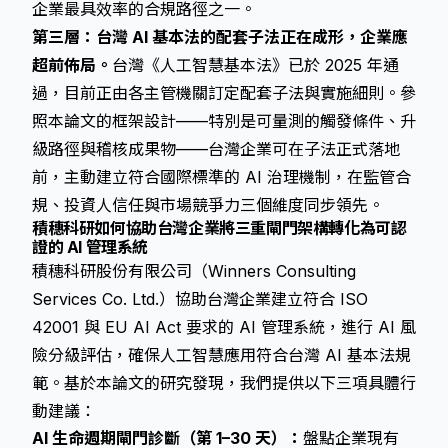
企業最具效率的合規路徑之一。
第三層：台灣 AI 基本法的配套子法正在成形，企業應
超前佈局。
台灣《人工智慧基本法》已於 2025 年通
過，目前正由各主管機關訂定配套子法與實施細則。參
照本論文的框架設計——特別是可量測的觸發條件、升
級路徑與稽核成果物——台灣企業可在子法正式落地
前，主動建立符合國際標準的 AI 治理機制，在監管合
規、投資人信任與市場競爭力三個維度同步領先。
積穗科研如何協助台灣企業將三重閘門架構轉化為可認
證的 AI 管理系統
積穗科研股份有限公司（Winners Consulting
Services Co. Ltd.）協助台灣企業建立符合 ISO
42001 與 EU AI Act 要求的 AI 管理系統，進行 AI 風
險分級評估，確保人工智慧應用符合台灣 AI 基本法規
範。基於本論文的研究發現，我們提供以下三項具體行
動建議：
AI 生命週期閘門診斷（第 1–30 天）：
盤點企業現有