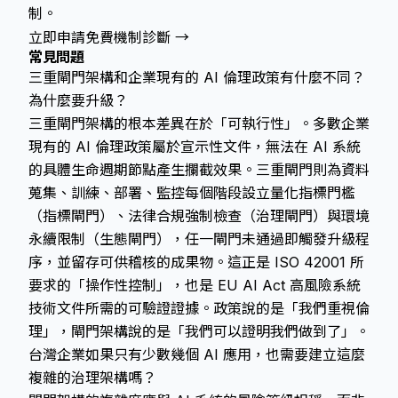
制。
立即申請免費機制診斷 →
常見問題
三重閘門架構和企業現有的 AI 倫理政策有什麼不同？
為什麼要升級？
三重閘門架構的根本差異在於「可執行性」。多數企業
現有的 AI 倫理政策屬於宣示性文件，無法在 AI 系統
的具體生命週期節點產生攔截效果。三重閘門則為資料
蒐集、訓練、部署、監控每個階段設立量化指標門檻
（指標閘門）、法律合規強制檢查（治理閘門）與環境
永續限制（生態閘門），任一閘門未通過即觸發升級程
序，並留存可供稽核的成果物。這正是 ISO 42001 所
要求的「操作性控制」，也是 EU AI Act 高風險系統
技術文件所需的可驗證證據。政策說的是「我們重視倫
理」，閘門架構說的是「我們可以證明我們做到了」。
台灣企業如果只有少數幾個 AI 應用，也需要建立這麼
複雜的治理架構嗎？