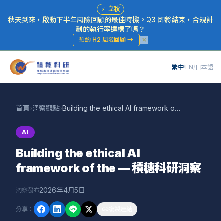
⚡
立秋
秋天到來，啟動下半年風險回顧的最佳時機。Q3 即將結束，合規計
劃的執行率達標了嗎？
預約 H2 風險回顧
→
繁中
/
EN
/
日本語
首頁
›
洞察觀點
›
Building the ethical AI framework of the — 積穗科研洞察
AI
Building the ethical AI
framework of the — 積穗科研洞察
2026年4月5日
洞察發布
分享
：
複製連結