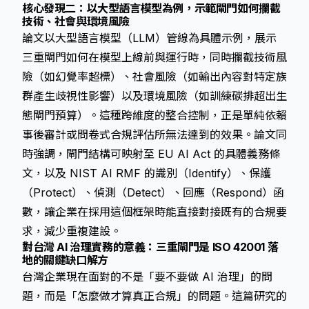
核心發現二：以大型語言模型為例，示範閘門如何攔截
技術、社會與環境風險
論文以大型語言模型（LLM）管線為具體示例，展示
三重閘門如何在模型上線前與運行時，同時攔截技術風
險（如幻覺率超標）、社會風險（如輸出內容對特定族
群產生歧視性影響）以及環境風險（如訓練碳排超出生
態閘門預算）。這種跨維度的整合控制，正是單純依賴
事後審計或問卷式合規評估所無法達到的效果。論文同
時強調，閘門結構可映射至 EU AI Act 的具體義務條
文，以及 NIST AI RMF 的識別（Identify）、保護
（Protect）、偵測（Detect）、回應（Respond）函
數，讓企業在採用這個框架時能直接對接既有的合規要
求，減少重複建設。
對台灣 AI 治理實務的意義：三重閘門是 ISO 42001 落
地的關鍵缺口解方
台灣企業現在面對的不是「要不要做 AI 治理」的問
題，而是「怎麼做才算真正合規」的問題。這篇研究的