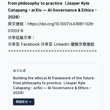
from philosophy to practice（Jasper Kyle
Catapang，arXiv — AI Governance & Ethics，
2026）
原文連結：
https://doi.org/10.1007/s43681-026-
01003-8
分享這篇文章：
分享至 Facebook
分享至 LinkedIn
複製文章連結
=================================
論文出處
Building the ethical AI framework of the future:
from philosophy to practice（Jasper Kyle
Catapang，arXiv — AI Governance & Ethics，
2026）
閱讀原文 →