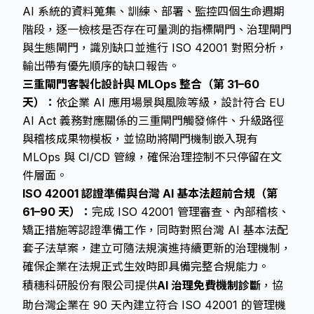
AI 系統的資料蒐集、訓練、部署、監控四個生命週期
階段，逐一檢核是否存在可量測的指標閘門、治理閘門
與生態閘門，識別缺口並進行 ISO 42001 對照分析，
輸出帶有優先順序的缺口報告。
三重閘門客製化設計與 MLOps 整合（第 31–60
天）：
依企業 AI 應用場景與風險等級，設計符合 EU
AI Act 義務對應關係的三重閘門觸發條件、升級路徑
與稽核成果物模板，並協助將閘門機制嵌入現有
MLOps 與 CI/CD 管線，確保治理控制不只停留在文
件層面。
ISO 42001 認證準備與台灣 AI 基本法超前合規（第
61–90 天）：
完成 ISO 42001 管理審查、內部稽核、
矯正措施等認證準備工作，同時對照台灣 AI 基本法配
套子法草案，建立可隨法規演進持續更新的治理機制，
確保企業在法規正式生效時即具備完整合規能力。
積穗科研股份有限公司提供
AI 治理免費機制診斷
，協
助台灣企業在 90 天內建立符合 ISO 42001 的管理機