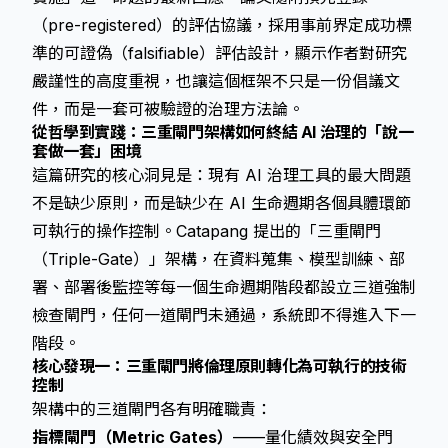
（pre-registered）的評估協議，採用事前界定成功標
準的可證偽（falsifiable）評估設計，顯示作者對研究
嚴謹性的高度重視，也讓這個框架不只是一份倡議文
件，而是一套可被驗證的治理方法論。
從哲學到實踐：三重閘門架構如何終結 AI 治理的「說一
套做一套」困境
這篇研究的核心洞見是：現有 AI 治理工具的最大問題
不是缺少原則，而是缺少在 AI 生命週期各個具體環節
可執行的操作控制。Catapang 提出的「三重閘門
（Triple-Gate）」架構，在資料蒐集、模型訓練、部
署、部署後監控等每一個生命週期階段都設立三道強制
檢查閘門，任何一道閘門未通過，系統即不得進入下一
階段。
核心發現一：三重閘門將倫理原則轉化為可執行的技術
控制
架構中的三道閘門各有明確職責：
指標閘門（Metric Gates）
——量化績效與安全門