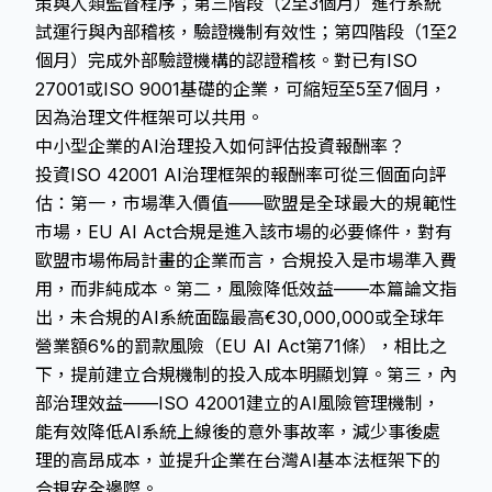
策與人類監督程序；第三階段（2至3個月）進行系統
試運行與內部稽核，驗證機制有效性；第四階段（1至2
個月）完成外部驗證機構的認證稽核。對已有ISO
27001或ISO 9001基礎的企業，可縮短至5至7個月，
因為治理文件框架可以共用。
中小型企業的AI治理投入如何評估投資報酬率？
投資ISO 42001 AI治理框架的報酬率可從三個面向評
估：第一，市場準入價值——歐盟是全球最大的規範性
市場，EU AI Act合規是進入該市場的必要條件，對有
歐盟市場佈局計畫的企業而言，合規投入是市場準入費
用，而非純成本。第二，風險降低效益——本篇論文指
出，未合規的AI系統面臨最高€30,000,000或全球年
營業額6%的罰款風險（EU AI Act第71條），相比之
下，提前建立合規機制的投入成本明顯划算。第三，內
部治理效益——ISO 42001建立的AI風險管理機制，
能有效降低AI系統上線後的意外事故率，減少事後處
理的高昂成本，並提升企業在台灣AI基本法框架下的
合規安全邊際。