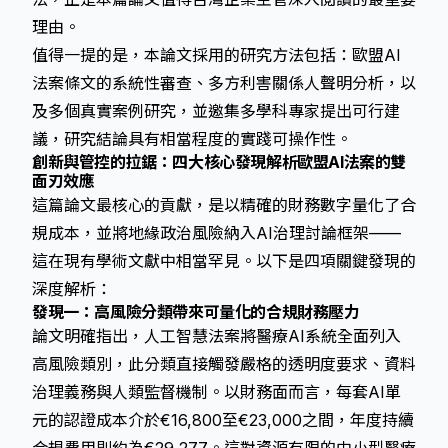
理由。
值得一提的是，本論文採用的研究方法包括：歐盟AI
法案條文的系統性審查、多方利害關係人聲明分析，以
及多個真實案例研究，並邀集多學科專家提出可行建
議，研究結論具有相當程度的實踐可操作性。
創新與管控的拉鋸：四大核心發現解析歐盟AI法案的雙
面刃效應
這篇論文最核心的貢獻，是以精確的財務數字量化了合
規成本，並將地緣政治風險納入AI治理討論框架——
這在現有學術文獻中相當罕見。以下是四項關鍵發現的
深度解析：
發現一：高風險分類帶來可量化的合規財務壓力
論文明確指出，
人工智慧法案
將醫療AI系統全面列入
高風險類別
，此分類直接觸發嚴格的透明度要求、資料
治理義務與人類監督機制。以財務面而言，每套AI單
元的認證成本介於€16,800至€23,000之間，年度持續