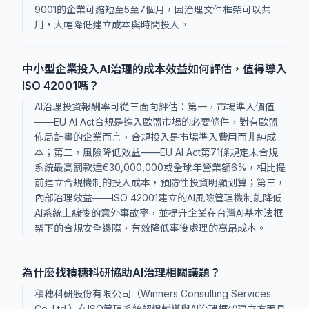
9001的企業可縮短至5至7個月，因治理文件框架可以共
用，大幅降低建立成本與時間投入。
中小型企業投入AI治理的成本效益如何評估，值得導入
ISO 42001嗎？
AI治理投資報酬率可從三面向評估：第一，市場準入價值
——EU AI Act合規是進入歐盟市場的必要條件，對有歐盟
佈局計畫的企業而言，合規投入是市場準入費用而非純成
本；第二，風險降低效益——EU AI Act第71條規定未合規
系統最高罰款達€30,000,000或全球年營業額6%，相比提
前建立合規機制的投入成本，預防性投資明顯划算；第三，
內部治理效益——ISO 42001建立的AI風險管理機制能降低
AI系統上線後的意外事故率，並提升企業在台灣AI基本法框
架下的合規安全邊際，有效降低事後處理的高昂成本。
為什麼找積穗科研協助AI治理相關議題？
積穗科研股份有限公司（Winners Consulting Services
Co. Ltd.）在ISO管理系統認證輔導與AI治理框架建立方面具