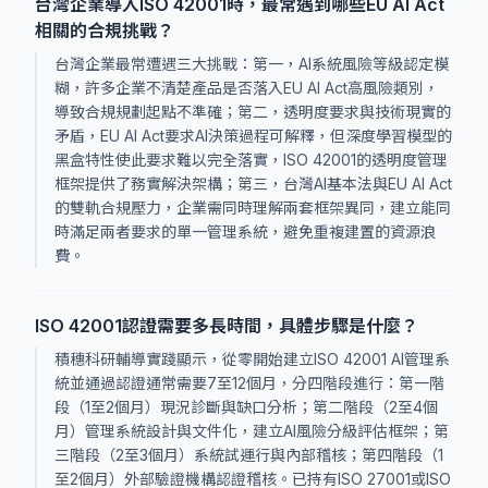
台灣企業導入ISO 42001時，最常遇到哪些EU AI Act
相關的合規挑戰？
台灣企業最常遭遇三大挑戰：第一，AI系統風險等級認定模
糊，許多企業不清楚產品是否落入EU AI Act高風險類別，
導致合規規劃起點不準確；第二，透明度要求與技術現實的
矛盾，EU AI Act要求AI決策過程可解釋，但深度學習模型的
黑盒特性使此要求難以完全落實，ISO 42001的透明度管理
框架提供了務實解決架構；第三，台灣AI基本法與EU AI Act
的雙軌合規壓力，企業需同時理解兩套框架異同，建立能同
時滿足兩者要求的單一管理系統，避免重複建置的資源浪
費。
ISO 42001認證需要多長時間，具體步驟是什麼？
積穗科研輔導實踐顯示，從零開始建立ISO 42001 AI管理系
統並通過認證通常需要7至12個月，分四階段進行：第一階
段（1至2個月）現況診斷與缺口分析；第二階段（2至4個
月）管理系統設計與文件化，建立AI風險分級評估框架；第
三階段（2至3個月）系統試運行與內部稽核；第四階段（1
至2個月）外部驗證機構認證稽核。已持有ISO 27001或ISO