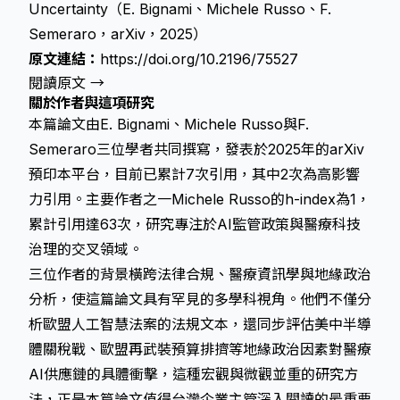
Uncertainty（E. Bignami、Michele Russo、F.
Semeraro，arXiv，2025）
原文連結：
https://doi.org/10.2196/75527
閱讀原文 →
關於作者與這項研究
本篇論文由E. Bignami、Michele Russo與F.
Semeraro三位學者共同撰寫，發表於2025年的arXiv
預印本平台，目前已累計7次引用，其中2次為高影響
力引用。主要作者之一Michele Russo的h-index為1，
累計引用達63次，研究專注於AI監管政策與醫療科技
治理的交叉領域。
三位作者的背景橫跨法律合規、醫療資訊學與地緣政治
分析，使這篇論文具有罕見的多學科視角。他們不僅分
析
歐盟人工智慧法案
的法規文本，還同步評估美中半導
體關稅戰、歐盟再武裝預算排擠等地緣政治因素對醫療
AI供應鏈的具體衝擊，這種宏觀與微觀並重的研究方
法，正是本篇論文值得台灣企業主管深入閱讀的最重要