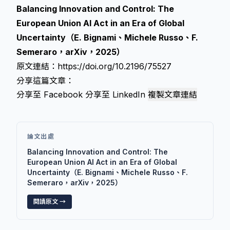
Balancing Innovation and Control: The
European Union AI Act in an Era of Global
Uncertainty（E. Bignami、Michele Russo、F.
Semeraro，arXiv，2025）
原文連結：
https://doi.org/10.2196/75527
分享這篇文章：
分享至 Facebook
分享至 LinkedIn
複製文章連結
論文出處
Balancing Innovation and Control: The
European Union AI Act in an Era of Global
Uncertainty（E. Bignami、Michele Russo、F.
Semeraro，arXiv，2025）
閱讀原文 →