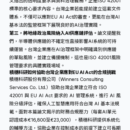
文指出的透明度要求與資料治理義務，正是ISO 42001
標準的核心要求內容。台灣企業若能提前建立這套文件
體系，不僅可以應對EU AI Act的審查，更能在台灣AI
基本法的監管框架下展現良好的AI治理實踐。
第三，將地緣政治風險納入AI供應鏈評估。
論文提醒我
們，半導體供應鏈的不確定性直接影響AI系統的可持
續運營。台灣企業應在AI治理框架中明確識別供應鏈
的單點風險，並建立備援機制，這也是ISO 42001風險
管理要求的具體實踐場域。
積穗科研如何協助台灣企業應對EU AI Act的合規挑戰
積穗科研股份有限公司（Winners Consulting
Services Co. Ltd.）協助台灣企業建立符合 ISO
42001 與 EU AI Act 要求的 AI 管理系統，進行 AI 風
險分級評估，確保人工智慧應用符合台灣 AI 基本法規
範。面對本篇論文揭示的財務合規壓力（每套AI單元
認證成本€16,800至€23,000），積穗科研提供系統化
的輔導方法，協助企業在控制成本的前提下建立可長期