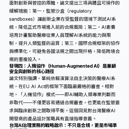
面對創新與管控的兩難，論文提出三項具體且可操作的
緩解措施：第一，監管沙盒（regulatory
sandboxes）讓創新企業在受監督的環境下測試AI系
統，降低正式市場進入前的合規風險；第二，AI素養
培育計畫幫助醫療從業人員理解AI系統的能力與限
制，提升人類監督的品質；第三，國際合規框架的協作
與標準化，可避免各國法規之間出現扞格，降低跨境合
規的重複投入。
發現四：人機協作（Human-Augmented AI）是兼顧
安全與創新的核心路徑
論文特別強調，單純依賴演算法自主決策的醫療AI系
統，在EU AI Act的框架下面臨最嚴格的審查。相對
地，「人機協作」模式——即AI輔助人類專業判斷而
非取代——不僅更容易通過合規審查，也更能在監管要
求與臨床創新之間取得平衡。這個洞見對台灣醫療AI
開發商的產品設計策略具有直接指導意義。
台灣AI治理實務的戰略啟示：不只是合規，更是市場準