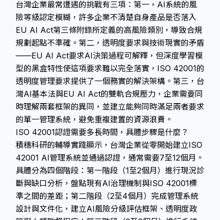
台灣企業最常遭遇的挑戰有三項：第一，AI系統的風
險等級認定模糊，許多企業不清楚自身產品是否落入
EU AI Act第三條附錄所定義的高風險類別，導致合規
規劃起點不準確。第二，透明度要求與技術現實的矛盾
——EU AI Act要求AI決策過程可解釋，但深度學習模
型的黑盒特性使這項要求難以完全落實，ISO 42001的
透明度管理要求提供了一個務實的解決架構。第三，台
灣AI基本法與EU AI Act的雙軌合規壓力，企業需要同
時理解兩套框架的異同，並建立能夠同時滿足兩者要求
的單一管理系統，避免重複建置的資源浪費。
ISO 42001認證需要多長時間，具體步驟是什麼？
積穗科研的輔導實踐顯示，台灣企業從零開始建立ISO
42001 AI管理系統並通過認證，通常需要7至12個月。
具體分為四個階段：第一階段（1至2個月）進行現況診
斷與缺口分析，盤點現有AI治理機制與ISO 42001標
準之間的差距；第二階段（2至4個月）完成管理系統
設計與文件化，建立AI風險分級評估框架、透明度政