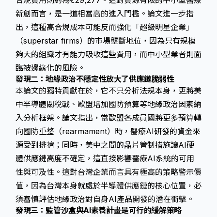
合規費用則約為€29,277。這對資源有限的中小型醫療
新創而言，是一道相當高的進入門檻。論文進一步指
出，這種高合規成本可能反而強化「超級明星企業」
（superstar firms）的市場壟斷地位，因為只有規模
夠大的組織才有能力吸收這些費用，而中小型業者則面
臨被邊緣化的風險。
發現二：地緣政治不穩定性放大了供應鏈脆弱性
本論文的獨特貢獻在於，它不只分析法規本身，更將美
中半導體關稅戰、歐盟增加國防預算等地緣政治因素納
入分析框架。論文指出，當歐盟各成員國將更多預算轉
向國防重整（rearmament）時，醫療AI研發的資金來
源受到排擠；同時，美中之間的晶片管制措施讓AI硬
體供應鏈高度不確定，這直接影響醫療AI系統的可用
性與可及性。這對台灣企業而言具有極高的策略警示價
值，因為台灣本身就處於半導體供應鏈的核心位置，必
須審慎評估地緣政治對自身AI產品開發的潛在衝擊。
發現三：監管沙盒與AI素養計畫是可行的緩解策略