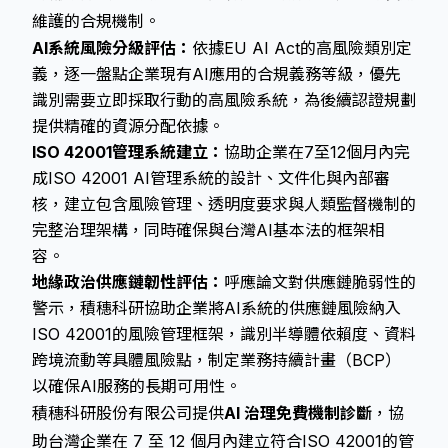
維護的合規機制。
AI系統風險分級評估：
依據EU AI Act的高風險類別定
義，逐一盤點企業現有AI應用的合規義務等級，優先
識別需要立即採取行動的高風險系統，為後續認證規劃
提供精確的資源分配依據。
ISO 42001管理系統建立：
協助企業在7至12個月內完
成ISO 42001 AI管理系統的設計、文件化與內部審
核，建立包含風險管理、透明度要求與人類監督機制的
完整治理架構，同時確保與台灣AI基本法的框架相
容。
地緣政治供應鏈韌性評估：
呼應論文對供應鏈脆弱性的
警示，積穗科研協助企業將AI系統的供應鏈風險納入
ISO 42001的風險管理框架，識別半導體依賴度、資料
跨境流動等具體風險點，制定業務持續計畫（BCP）
以確保AI服務的長期可用性。
積穗科研股份有限公司提供
AI 治理免費機制診斷
，協
助台灣企業在 7 至 12 個月內建立符合ISO 42001的管