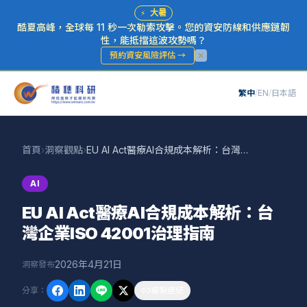
⚡
大暑
酷夏高峰，全球每 11 秒一次勒索攻擊。您的資安防線和供應鏈韌
性，能抵擋這波攻勢嗎？
預約資安風險評估
→
繁中
/
EN
/
日本語
首頁
›
洞察觀點
›
EU AI Act醫療AI合規成本解析：台灣企業ISO 42001治理指南
AI
EU AI Act醫療AI合規成本解析：台
灣企業ISO 42001治理指南
2026年4月21日
洞察發布
分享
：
複製連結