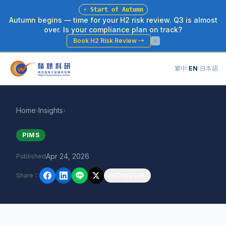
⚡
Start of Autumn
Autumn begins — time for your H2 risk review. Q3 is almost
over. Is your compliance plan on track?
Book H2 Risk Review
→
繁中
/
EN
/
日本語
Home
›
Insights
›
PIMS
Apr 24, 2026
Published
Share
：
Copy Link