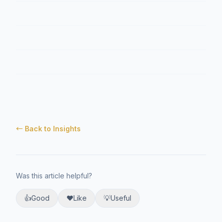
← Back to Insights
Was this article helpful?
👍
Good
❤️
Like
💡
Useful