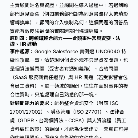
主責顧問姓名與資歷，並詢問在導入過程中，若遇到跨
部門意見衝突（例如業務部門認為同意書流程太繁瑣影
響轉換率），顧問的介入機制為何。這個問題的回答品
質能有效反映顧問的實際跨部門協調經驗。
原則四：跨領域整合能力——此類事件常與資安、法
遵、HR 連動
事件起源：
Google Salesforce 實例遭 UNC6040 持
續性攻擊一事，清楚說明個資外洩不只是資安問題，也
是個資法遵問題（受害者有通知義務）、合約問題
（SaaS 服務商責任邊界）與 HR 問題（若受影響者包
含員工資料）。單一領域的顧問，往往在面對事件的複
合性質時，只能處理自己熟悉的那一塊。
對顧問能力的要求：
能夠整合資訊安全（對應 ISO
27001/27002）、隱私管理（ISO 27701）、法律合
規（GDPR、台灣個資法、CCPA）與人資流程（員工
資料處理政策）的顧問，才能為企業建立一套真正可運
作的管理體系，而非各自為政的文件集合。