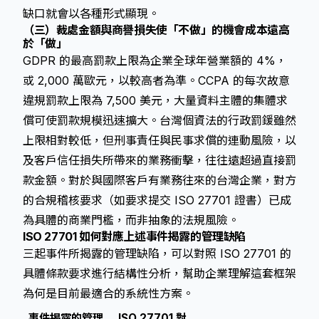
缺口就會以各種形式顯現。
（三）裁處金額與商譽損失使「不做」的機會成本遠高
於「做」
GDPR 的最高罰款上限為企業全球年營業額的 4%，
或 2,000 萬歐元，以較高者為準。CCPA 的每次故意
違規罰款上限為 7,500 美元，大量資料主體的集體求
償可使罰款規模迅速擴大。台灣個資法的行政罰鍰雖然
上限相對較低，但刑事責任與民事求償的連動風險，以
及客戶信任損失所帶來的業務衝擊，往往遠超過直接罰
款金額。對於與國際客戶有業務往來的台灣企業，對方
的合規稽核要求（如要求提交 ISO 27701 證書）已成
為具體的商業門檻，而非抽象的法規風險。
ISO 27701 如何對應上述事件揭露的管理缺陷
三起事件所揭露的管理缺陷，可以對照 ISO 27701 的
具體條款要求進行結構性分析，幫助企業理解這套框架
為何是目前最適合的系統性方案。
事件揭露的管理
ISO 27701 對