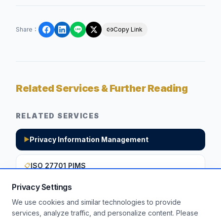
Share
：
Copy Link
Related Services & Further Reading
RELATED SERVICES
Privacy Information Management
▶
ISO 27701 PIMS
📋
Privacy Settings
We use cookies and similar technologies to provide
Want to apply these insights to your
services, analyze traffic, and personalize content. Please