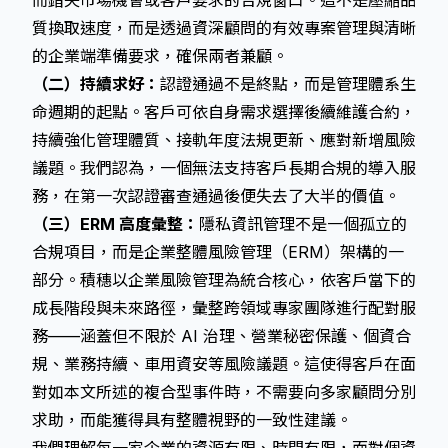
而錯失市場機會或客戶要求的合規窗口。這不是壓縮品
質換取速度，而是透過資深顧問的有效專案管理與清晰
的企業端準備要求，確保兩者兼顧。
（二）持續求好：
認證通過不是終點，而是管理體系生
命週期的起點。客戶可依自身需求選擇後續維護合約，
持續強化管理體質、接軌年度法規更新、應對新增風險
議題。我們認為，一個無法支持客戶長期合規的導入服
務，在第一次認證審查通過後便失去了大半的價值。
（三）ERM 高度彙整：
隱私資訊管理不是一個孤立的
合規項目，而是企業整體風險管理（ERM）架構的一
部分。積穗以企業風險管理為統合核心，依客戶當下的
成長階段與未來路徑，彙整跨領域專家團隊進行配對服
務——涵蓋但不限於 AI 治理、營業秘密保護、個資合
規、業務持續、車用資安等風險議題。這使得客戶在面
對如本文所述的複合型事件時，不需要向多家顧問分別
求助，而能獲得具有整體視野的一致性建議。