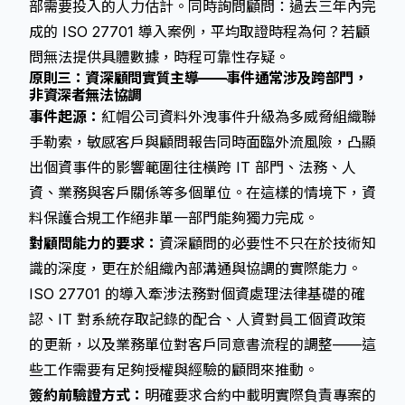
部需要投入的人力估計。同時詢問顧問：過去三年內完
成的 ISO 27701 導入案例，平均取證時程為何？若顧
問無法提供具體數據，時程可靠性存疑。
原則三：資深顧問實質主導——事件通常涉及跨部門，
非資深者無法協調
事件起源：
紅帽公司資料外洩事件升級為多威脅組織聯
手勒索，敏感客戶與顧問報告同時面臨外流風險，凸顯
出個資事件的影響範圍往往橫跨 IT 部門、法務、人
資、業務與客戶關係等多個單位。在這樣的情境下，資
料保護合規工作絕非單一部門能夠獨力完成。
對顧問能力的要求：
資深顧問的必要性不只在於技術知
識的深度，更在於組織內部溝通與協調的實際能力。
ISO 27701 的導入牽涉法務對個資處理法律基礎的確
認、IT 對系統存取記錄的配合、人資對員工個資政策
的更新，以及業務單位對客戶同意書流程的調整——這
些工作需要有足夠授權與經驗的顧問來推動。
簽約前驗證方式：
明確要求合約中載明實際負責專案的