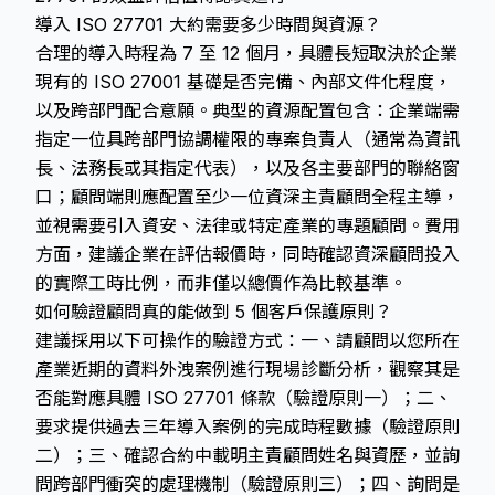
導入 ISO 27701 大約需要多少時間與資源？
合理的導入時程為 7 至 12 個月，具體長短取決於企業
現有的 ISO 27001 基礎是否完備、內部文件化程度，
以及跨部門配合意願。典型的資源配置包含：企業端需
指定一位具跨部門協調權限的專案負責人（通常為資訊
長、法務長或其指定代表），以及各主要部門的聯絡窗
口；顧問端則應配置至少一位資深主責顧問全程主導，
並視需要引入資安、法律或特定產業的專題顧問。費用
方面，建議企業在評估報價時，同時確認資深顧問投入
的實際工時比例，而非僅以總價作為比較基準。
如何驗證顧問真的能做到 5 個客戶保護原則？
建議採用以下可操作的驗證方式：一、請顧問以您所在
產業近期的資料外洩案例進行現場診斷分析，觀察其是
否能對應具體 ISO 27701 條款（驗證原則一）；二、
要求提供過去三年導入案例的完成時程數據（驗證原則
二）；三、確認合約中載明主責顧問姓名與資歷，並詢
問跨部門衝突的處理機制（驗證原則三）；四、詢問是