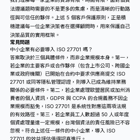
我們理解每一家企業的資源有限、時間有限，面對個資
法遵議題時需要的不是更多的焦慮，而是清晰的行動路
徑與可信任的夥伴。上述 5 個客戶保護原則，正是積
穗建議每一位企業決策者在選擇顧問時，用來保護自己
決策品質的實用框架。
常見問題
中小企業有必要導入 ISO 27701 嗎？
答案取決於三個具體條件，而非企業規模本身。第一，
若企業的主要客戶或合作夥伴（包含上市公司、跨國企
業或政府機關）已開始在合約中要求供應商提交 ISO
27701 或同等隱私管理認證，則導入已成為維持業務
關係的必要條件。第二，若企業處理歐盟居民或加州消
費者的個人資訊，GDPR 與 CCPA 的合規義務不因企
業規模而豁免，ISO 27701 是系統性對應這兩項法規
的有效路徑。第三，若企業員工人數超過 50 人或年度
個資處理量達一定規模，台灣個資法的責任風險已不容
忽視。符合上述任一條件的中小企業，導入 ISO
27701 的效益評估值得認真進行。