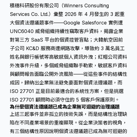
積穗科研股份有限公司（Winners Consulting
Services Co. Ltd.）彙整 2026 年 4 月發生的 3 起重
大個資法遵議題事件——Google Salesforce 實例遭
UNC6040 威脅組織持續性竊取客戶資料，揭露企業
對第三方 SaaS 平台的個資控管盲點；大韓航空因前
子公司 KC&D 服務商遭網路攻擊，導致約 3 萬名員工
姓名與銀行帳號等高敏感個人資訊外洩；紅帽公司資料
外洩事件升級，多個威脅組織聯手勒索，敏感客戶資料
與顧問報告面臨公開外流風險——從這些事件的結構性
成因，歸納出企業無法避免要面對個資法遵議題，而
ISO 27701 正是目前最適合的系統性方案，但是挑選
ISO 27701 顧問時必須守住的 5 個客戶保護原則。
為什麼個資法遵議題已成為企業無可迴避的治理議題
上述三起事件並非孤立的技術失誤，而是結構性治理缺
陷在不同產業場景的重複顯現。從企業決策者的視角，
有三個結構性原因說明個資法遵議題已成為無可迴避的