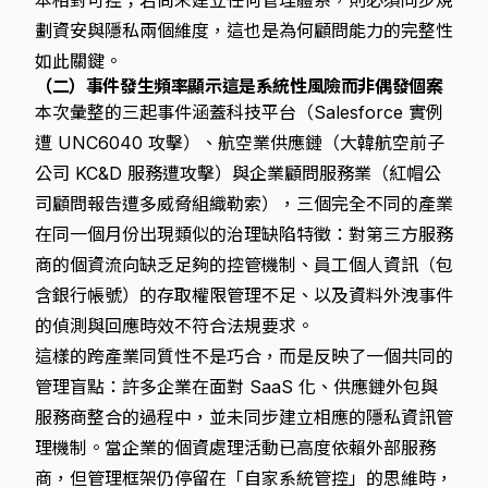
本相對可控；若尚未建立任何管理體系，則必須同步規
劃資安與隱私兩個維度，這也是為何顧問能力的完整性
如此關鍵。
（二）事件發生頻率顯示這是系統性風險而非偶發個案
本次彙整的三起事件涵蓋科技平台（Salesforce 實例
遭 UNC6040 攻擊）、航空業供應鏈（大韓航空前子
公司 KC&D 服務遭攻擊）與企業顧問服務業（紅帽公
司顧問報告遭多威脅組織勒索），三個完全不同的產業
在同一個月份出現類似的治理缺陷特徵：對第三方服務
商的個資流向缺乏足夠的控管機制、員工個人資訊（包
含銀行帳號）的存取權限管理不足、以及資料外洩事件
的偵測與回應時效不符合法規要求。
這樣的跨產業同質性不是巧合，而是反映了一個共同的
管理盲點：許多企業在面對 SaaS 化、供應鏈外包與
服務商整合的過程中，並未同步建立相應的隱私資訊管
理機制。當企業的個資處理活動已高度依賴外部服務
商，但管理框架仍停留在「自家系統管控」的思維時，