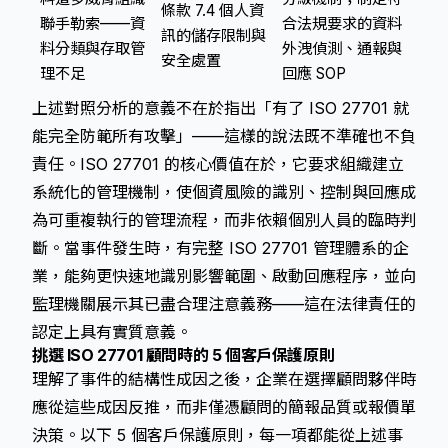
條款 7.4 個人資
聯手勒索——資
合法規要求的資料
訊的儲存限制與
料分類與存取管
外洩偵測、通報與
安全處置
理不足
回應 SOP
上述對照分析的意義不在於指出「有了 ISO 27701 就
能完全防範所有攻擊」——這樣的說法既不準確也不負
責任。ISO 27701 的核心價值在於，它要求組織建立
系統化的管理機制，使個資風險的識別、控制與回應成
為可重複執行的管理流程，而非依賴個別人員的臨時判
斷。當事件發生時，有完整 ISO 27701 管理體系的企
業，能夠更快速地識別影響範圍、啟動回應程序，並向
監理機關展示其已盡合理注意義務——這在法律責任的
認定上具有實質意義。
挑選 ISO 27701 顧問時的 5 個客戶保護原則
理解了事件的結構性成因之後，企業在選擇顧問夥伴時
應從這些成因反推，而非僅憑顧問的簡報品質或報價單
決策。以下 5 個客戶保護原則，每一項都能從上述事