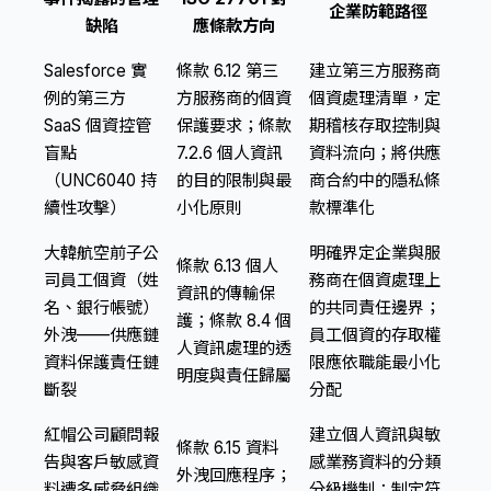
企業防範路徑
缺陷
應條款方向
Salesforce 實
條款 6.12 第三
建立第三方服務商
例的第三方
方服務商的個資
個資處理清單，定
SaaS 個資控管
保護要求；條款
期稽核存取控制與
盲點
7.2.6 個人資訊
資料流向；將供應
（UNC6040 持
的目的限制與最
商合約中的隱私條
續性攻擊）
小化原則
款標準化
大韓航空前子公
明確界定企業與服
條款 6.13 個人
司員工個資（姓
務商在個資處理上
資訊的傳輸保
名、銀行帳號）
的共同責任邊界；
護；條款 8.4 個
外洩——供應鏈
員工個資的存取權
人資訊處理的透
資料保護責任鏈
限應依職能最小化
明度與責任歸屬
斷裂
分配
紅帽公司顧問報
建立個人資訊與敏
條款 6.15 資料
告與客戶敏感資
感業務資料的分類
外洩回應程序；
料遭多威脅組織
分級機制；制定符