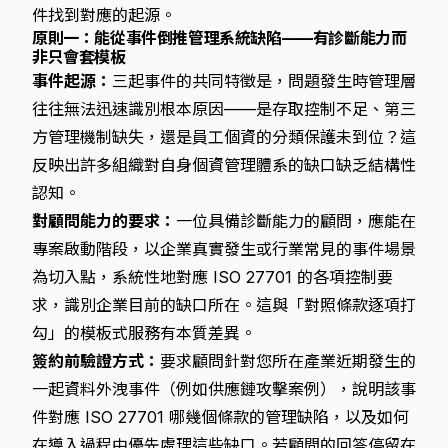
件找到對應的起源。
原則一：能從事件倒推管理系統缺陷——有診斷能力而
非只會套模板
事件起源：
三起事件的共同特徵是，問題發生時管理層
往往無法迅速識別根本原因——是存取控制不足、第三
方管理機制缺失，還是員工個資的分類保護未到位？這
反映出許多組織對自身個資管理體系的缺口缺乏結構性
認知。
對顧問能力的要求：
一位具備診斷能力的顧問，應能在
專案啟動階段，以企業真實發生或行業常見的事件場景
為切入點，系統性地對應 ISO 27701 的各項控制要
求，識別企業目前的缺口所在。這與「對照條款逐項打
勾」的模板式服務有本質差異。
簽約前驗證方式：
要求顧問針對您所在產業近期發生的
一起資料外洩事件（例如供應鏈攻擊案例），說明該事
件對應 ISO 27701 哪幾個條款的管理缺陷，以及如何
在導入過程中優先處理這些缺口。若顧問的回答停留在