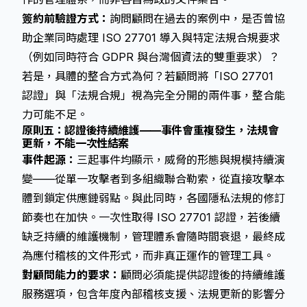
簽約前驗證方式：
詢問顧問在過去的案例中，是否曾協
助企業同時處理 ISO 27701 導入與特定法規合規要求
（例如同時符合 GDPR 與台灣個資法的雙重要求）？
若是，具體的整合方式為何？若顧問將「ISO 27701
認證」與「法規合規」視為完全分開的兩件事，整合能
力可能不足。
原則五：認證後持續維護——事件會重複發生，法規會
更新，不能一次性結案
事件起源：
三起事件均顯示，威脅的形態與規模持續演
變——從單一攻擊者到多組織聯合勒索，從直接攻擊本
體到鎖定供應鏈弱點。與此同時，各國隱私法規的修訂
節奏也在加快。一次性取得 ISO 27701 認證，若後續
缺乏持續的維護機制，管理體系會隨時間衰退，最終成
為應付稽核的文件形式，而非真正運作的管理工具。
對顧問能力的要求：
顧問必須能提供認證後的持續維護
服務選項，包含年度內部稽核支援、法規更新的影響分