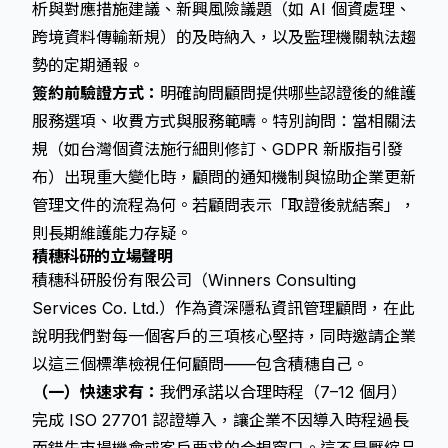
析與對應措施建議、新興風險議題（如 AI 個資處理、
跨境資料傳輸新規）的及時納入，以及監理機關執法趨
勢的定期通報。
簽約前驗證方式：
明確詢問顧問提供哪些認證後的維護
服務選項、收費方式與服務範疇。特別詢問：當相關法
規（如台灣個資法施行細則修訂、GDPR 新版指引發
布）出現重大變化時，顧問的通知機制與協助企業更新
管理文件的流程為何。若顧問表示「取證後就結案」，
則長期維護能力存疑。
積穗科研的立場聲明
積穗科研股份有限公司（Winners Consulting
Services Co. Ltd.）作為資深隱私資訊管理顧問，在此
說明我們對每一個客戶的三項核心堅持，同時邀請企業
以這三個標準檢視任何顧問——包含積穗自己。
（一）快速求有：
我們承諾以合理時程（7–12 個月）
完成 ISO 27701 認證導入，讓企業不因導入時程過長