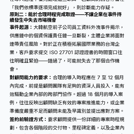
「我們依標準逐項完成就好」，則診斷能力存疑。
原則二：能於合理時程完成取證——不讓企業在事件持
續發生中失去市場機會
事件起源：
大韓航空前子公司員工資料外洩事件揭示，
供應鏈中的個資保護責任鏈一旦斷裂，主體企業將面對
連帶責任風險。對於正在積極拓展國際業務的台灣企
業，客戶要求提交 ISO 27701 認證證書的時間窗口往
往明確且緊迫——錯過了，可能就失去了那個合作機
會。
對顧問能力的要求：
合理的導入時程應在 7 至 12 個月
內完成，前提是顧問團隊有足夠的資深人員投入，能有
效驅動企業內部的跨部門協作。超過 18 個月的導入案
例，往往反映出顧問缺乏有效的專案推進能力，或企業
準備度嚴重不足而顧問未能及早識別並提出應對方案。
簽約前驗證方式：
要求顧問提供一份詳細的專案時程規
劃，包含各個階段的交付物、里程碑定義，以及企業內