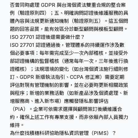
否曾同時處理 GDPR 與台灣個資法雙重合規的整合案
例（驗證原則四）；五、明確詢問認證後維護服務的具
體內容與法規更新通知機制（驗證原則五）。這五個問
題的回答品質，能有效區分診斷型顧問與模板型顧問。
ISO 27701 認證後還需要做什麼？
ISO 27701 認證通過後，管理體系的持續運作涉及數
個必要事項：每年需完成至少一次內部稽核，並接受外
部認證機構的監督稽核（通常每年一次，三年後進行換
證稽核）；法規環境的變化（如台灣個資法施行細則修
訂、GDPR 新版執法指引、CCPA 修正案）需要定期
評估對現有管理機制的影響，並在必要時更新相關政策
與程序；新增的業務活動（如新產品涉及個資處理、新
增服務商、進入新市場）應觸發隱私影響評估
（PIA）。企業可依需求選擇與顧問簽訂後續維護合
約，確保上述工作有專業支援，而非依賴內部人員獨力
維持。
為什麼找積穗科研協助隱私資訊管理（PIMS）？