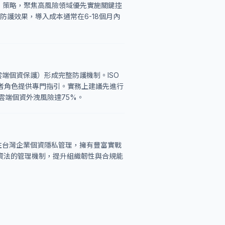
」策略，聚焦高風險領域優先實施關鍵控
防護效果，導入成本通常在6-18個月內
8（雲端個資保護）形成完整防護機制。ISO
資處理者角色提供專門指引。實務上建議先進行
雲端個資外洩風險達75%。
 Ltd.）專注台灣企業個資隱私管理，擁有豐富實戰
灣個資法的管理機制，提升組織韌性與合規能