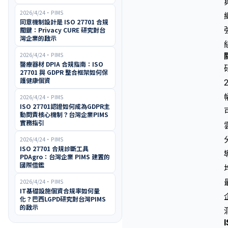
2026/4/24
・
PIMS
同意機制設計是 ISO 27701 合規
關鍵：Privacy CURE 研究對台
灣企業的啟示
2026/4/24
・
PIMS
醫療器材 DPIA 合規指南：ISO
27701 與 GDPR 整合框架如何保
護健康個資
2026/4/24
・
PIMS
ISO 27701認證如何成為GDPR主
動問責核心機制？台灣企業PIMS
實務指引
2026/4/24
・
PIMS
ISO 27701 合規診斷工具
PDAgro：台灣企業 PIMS 建置的
國際借鑑
2026/4/24
・
PIMS
IT基礎設施個資合規率如何量
化？巴西LGPD研究對台灣PIMS
的啟示