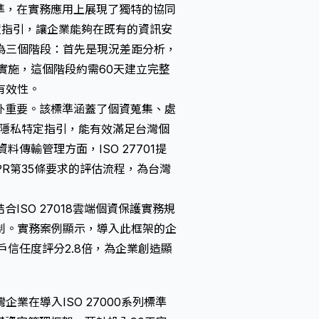
理延伸標準，在實務應用上展現了獨特的協同
置指引，讓企業能夠在既有的資訊安
為三個階段：首先是現況差距分析，
實施，這個階段約需60天建立完整
有效性。
格外重要。該標準涵蓋了個資蒐集、處
項隱私特定指引，能有效滿足台灣個
傳輸管理方面，ISO 27701提
PR第35條要求的評估流程，為台灣
合ISO 27018雲端個資保護實務規
制。實務案例顯示，導入此框架的企
信任度評分2.8倍，為企業創造顯
在導入ISO 27000系列標準