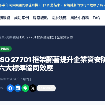
下半年風險回顧的最佳時機。Q3 即將結束，合規計劃的執行率達標了嗎
別服務
成功案例
洞察觀點
關於積穗
風險小百科
FAQ
首頁
›
洞察觀點
›
ISO 27701 框架顯著提升企業資安防護：積穗科研解析六大標準協同效應
PIMS
ISO 27701 框架顯著提升企業
六大標準協同效應
2026年4月2日
洞察發布
分享
：
複製連結