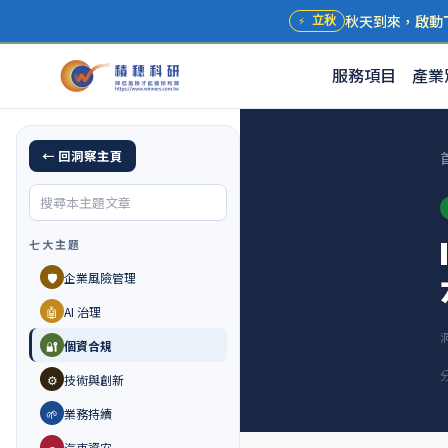
秋天到來，啟動
⚡
立秋
服務項目
產業
← 回洞察主頁
七大主題
🛡️
企業風險管理
🤖
AI 治理
🔐
個資合規
⚙️
技術與創新
🌱
業務持續
🚗
汽車資安