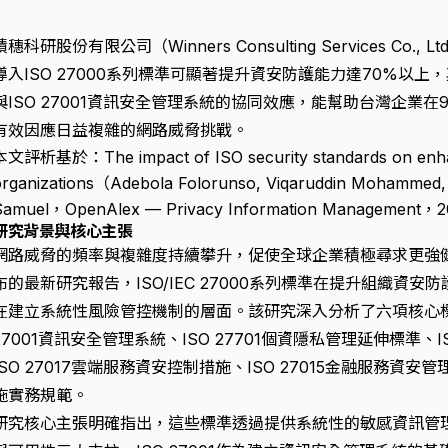
積穗科研股份有限公司（Winners Consulting Services C
導入ISO 27000系列標準可顯著提升資安防護能力達70%以上，其
與ISO 27001資訊安全管理系統的協同效應，能幫助台灣企業
有效因應日益複雜的網路威脅挑戰。
本文評析基於：The impact of ISO security standards on enhanc
organizations（Adebola Folorunso, Viqaruddin Mohammed,
Samuel，OpenAlex — Privacy Information Management，
研究背景與核心主張
網路威脅的頻率與複雜度持續攀升，促使全球企業積極尋求更強健
布的最新研究報告，ISO/IEC 27000系列標準在提升組織資
在建立系統性風險管控機制的層面。該研究深入分析了六項核心標
27001資訊安全管理系統、ISO 27701個資隱私管理延伸標準、I
ISO 27017雲端服務資安控制措施、ISO 27015金融服務資安管
施實務規範。
研究核心主張明確指出，這些標準透過提供系統性的敏感資訊管