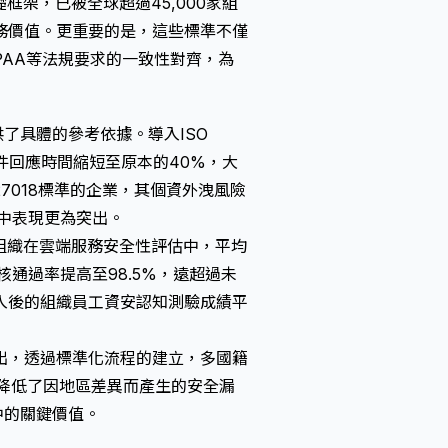
礎框架，已被全球超過45,000家組
務價值。更重要的是，這些標準不僅
PAA等法規要求的一致性對齊，為
了具體的參考依據。導入ISO
事件回應時間縮短至原本的40%，大
 27018標準的企業，其個資外洩風險
中表現更為突出。
的組織在雲端服務安全性評估中，平均
稽核通過率提高至98.5%，遠超過未
入後的組織員工資安認知測驗成績平
出，透過標準化流程的建立，多國籍
降低了因地區差異而產生的安全漏
中的關鍵價值。