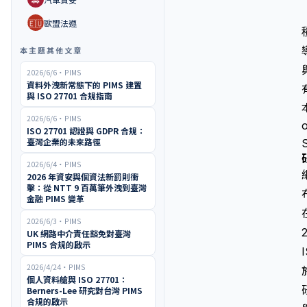
🇪🇺
歐盟法遵
本主題其他文章
2026/6/6
・
PIMS
資料外洩新常態下的 PIMS 建置
與 ISO 27701 合規指南
2026/6/6
・
PIMS
ISO 27701 認證與 GDPR 合規：
臺灣企業的未來路徑
2026/6/4
・
PIMS
2026 年資安與個資法新罰則衝
擊：從 NTT 9 百萬筆外洩到臺灣
金融 PIMS 變革
2026/6/3
・
PIMS
UK 網路中介責任豁免對臺灣
PIMS 合規的啟示
2026/4/24
・
PIMS
個人資料艙與 ISO 27701：
Berners-Lee 研究對台灣 PIMS
合規的啟示