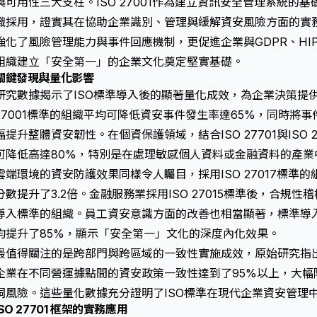
與可用性三大支柱。ISO 27001作為建立資訊安全管理系統的基
織採用，證實其在協助企業識別、管理與緩解資安風險方面的實
強化了風險管理能力與事件回應機制，更促進企業與GDPR、HI
組織建立「安全第一」的企業文化奠定堅實基礎。
關鍵發現與量化影響
研究數據揭示了ISO標準導入後的顯著量化成效，為企業決策提供
27001標準的組織平均可降低資安事件發生率達65%，同時將
幅提升整體資安韌性。在個資保護領域，結合ISO 27701與ISO
可降低高達80%，特別是在處理敏感個人資料或金融資料的產業
雲端環境的資安防護效果同樣令人矚目，採用ISO 27017標準
分數提升了3.2倍。金融服務業採用ISO 27015標準後，合規性
導入標準的組織。員工資安意識方面的改善也相當顯著，標準導
均提升了85%，顯示「安全第一」文化的深度內化效果。
最值得關注的是跨部門與跨區域的一致性實施成效，
原始研究
指
企業在不同營運據點間的資安政策一致性達到了95%以上，大幅
洞風險。這些量化數據充分證明了ISO標準在現代企業資安管理
ISO 27701 框架的實務應用