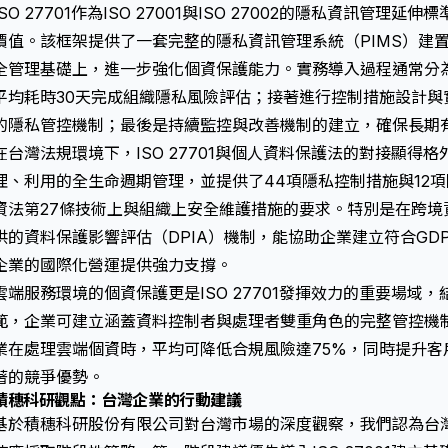
ISO 27701作為ISO 27001與ISO 27002的隱私資訊管
價值。該框架提供了一套完整的隱私資訊管理系統（PIMS）建
全管理基礎上，進一步強化個資保護能力。實務導入過程通常分
平均耗時30天完成組織隱私風險評估；接著進行控制措施設計與
的隱私管控機制；最後是持續監控與改善機制的建立，確保長期
在台灣法規環境下，ISO 27701與個人資料保護法的對接顯得
理、利用的全生命週期管理，並提供了44項隱私控制措施與12
資法第27條技術上與組織上安全維護措施的要求。特別是在跨境資料
供的資料保護影響評估（DPIA）機制，能協助企業建立符合GD
企業的國際化營運提供強力支撐。
雲端服務環境的個資保護更是ISO 27701發揮效力的重要場域，結
範，企業可建立涵蓋資料控制者與處理者雙重角色的完整管控機
業在處理雲端個資時，平均可降低合規風險達75%，同時提升客戶
著的競爭優勢。
積穗科研觀點：台灣企業的行動建議
基於積穗科研股份有限公司對台灣市場的深度觀察，我們認為台灣企業