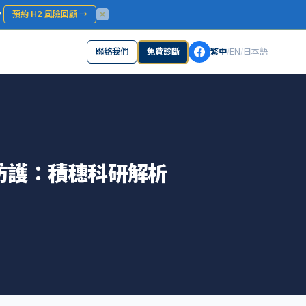
？
預約 H2 風險回顧
→
聯絡我們
免費診斷
繁中
/
EN
/
日本語
資安防護：積穗科研解析