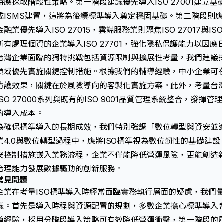
時應採取階段性策略。第一階段建議優先導入ISO 27001建立
成ISMS建置，這將為後續標準導入奠定穩固基礎。第二階段則
金融業優先導入ISO 27015，雲端服務業則聚焦ISO 27017與I
所有處理個資的企業導入ISO 27701，強化隱私保護能力以因
台灣企業面臨的獨特挑戰包括資源限制與擴展性考量，我們建議
領域優先實施關鍵控制措施。根據我們的輔導經驗，中小企業可
防護效果，關鍵在於風險導向的客製化實施方案。此外，考量台
ISO 27000系列與既有的ISO 9001品質管理系統整合，發
的導入成本。
為確保標準導入的長期成效，我們特別強調「數位轉型與資安並
業4.0與數位轉型過程中，應將ISO標準視為數位韌性的基礎建
安控制措施嵌入業務流程，企業不僅能降低營運風險，更能創造
治理能力發展數據驅動的創新服務。
常見問題
企業在考量ISO標準導入時經常面臨實務執行層面的疑慮，我們
議。首先是導入時程與資源配置的規劃，多數企業擔心標準導入
導經驗，採用分階段導入策略可有效降低營運衝擊，第一階段的風