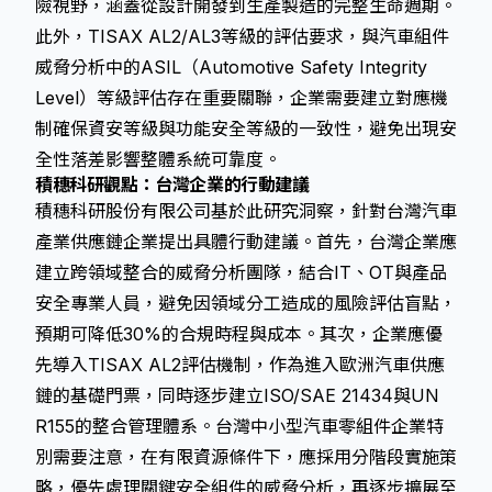
險視野，涵蓋從設計開發到生產製造的完整生命週期。
此外，TISAX AL2/AL3等級的評估要求，與汽車組件
威脅分析中的ASIL（Automotive Safety Integrity
Level）等級評估存在重要關聯，企業需要建立對應機
制確保資安等級與功能安全等級的一致性，避免出現安
全性落差影響整體系統可靠度。
積穗科研觀點：台灣企業的行動建議
積穗科研股份有限公司基於此研究洞察，針對台灣汽車
產業供應鏈企業提出具體行動建議。首先，台灣企業應
建立跨領域整合的威脅分析團隊，結合IT、OT與產品
安全專業人員，避免因領域分工造成的風險評估盲點，
預期可降低30%的合規時程與成本。其次，企業應優
先導入TISAX AL2評估機制，作為進入歐洲汽車供應
鏈的基礎門票，同時逐步建立ISO/SAE 21434與UN
R155的整合管理體系。台灣中小型汽車零組件企業特
別需要注意，在有限資源條件下，應採用分階段實施策
略，優先處理關鍵安全組件的威脅分析，再逐步擴展至