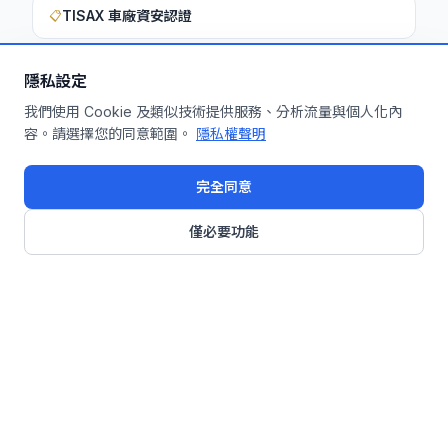
TISAX 車廠資安認證
📋
隱私設定
想深入了解如何將此洞察應用於您的企
我們使用 Cookie 及類似技術提供服務、分析流量與個人化內
容。請選擇您的同意範圍。
隱私權聲明
業？
申請免費機制診斷
完全同意
僅必要功能