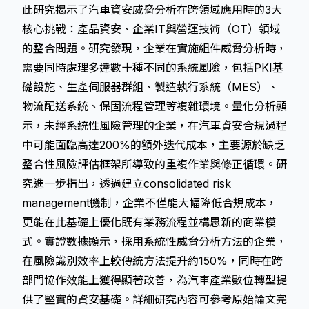
此研究揭示了汽車資安威脅分析在跨領域應用時的3大
核心挑戰：產品資安、企業IT與營運技術（OT）領域
的整合問題。研究發現，企業在實施組件威脅分析時，
需要同時處理多達數十種不同的系統風險，包括PKI基
礎設施、生產伺服器群組、製造執行系統（MES）、
物流配送系統、保固流程管理等複雜環境。量化分析顯
示，未經系統性風險管理的企業，在汽車資安合規過程
中可能面臨高達200%的額外迭代成本，主要源於缺乏
整合性風險評估框架所導致的重複作業與修正循環。研
究進一步指出，透過建立consolidated risk
management機制，企業不僅能大幅降低合規成本，
更能在此基礎上優化既有業務流程並構思新的商業模
式。實證數據顯示，採用系統性威脅分析方法的企業，
在風險識別效率上較傳統方法提升約150%，同時在跨
部門協作效能上獲得顯著改善，為汽車產業數位轉型提
供了堅實的資安基礎。詳細研究內容可參考原始論文
完