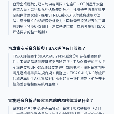
台灣企業應首先建立跨功能團隊，包含IT、OT與產品安全
專業人員，進行現況評估與差距分析。建議優先選擇關鍵安
全組件作為試點，採用STRIDE或PASTA等威脅建模方法
論，逐步建立內部威脅分析能力。同時需要投資必要的工具
與訓練，預期6-12個月可建立基礎架構，並應考量與TISAX
評估要求的整合規劃。
汽車資安威脅分析與TISAX評估有何關聯？
TISAX評估要求與ISO/SAE 21434威脅分析存在重要關聯
性，兩者都強調供應鏈資安風險管控。TISAX框架的三大控
制域需要與UN R155法規要求進行對應映射，確保企業同時
滿足產業標準與法規合規。實務上，TISAX AL2/AL3等級評
估與汽車組件ASIL等級評估需要建立一致性機制，避免安全
性落差影響整體系統可靠度。
實施威脅分析時最容易忽略的風險領域是什麼？
企業最容易忽略的是產品資安、企業IT與營運技術（OT）
三大領域間的整合風險。許多企業僅關注單一領域的威脅，