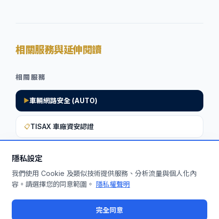
相關服務與延伸閱讀
相關服務
車輛網路安全 (AUTO)
▶
TISAX 車廠資安認證
📋
隱私設定
想深入了解如何將此洞察應用於您的企
我們使用 Cookie 及類似技術提供服務、分析流量與個人化內
容。請選擇您的同意範圍。
隱私權聲明
業？
申請免費機制診斷
完全同意