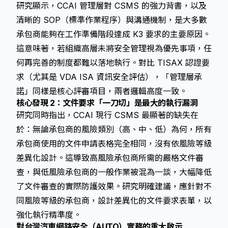
研究顯示，CCAI 管理層對 CSMS 的強力背書，以及
清晰的 SOP（標準作業程序）與溝通機制，是大多數
承包商能夠在工作準備階段達成 K3 要求的主要原因。
這意味著，若組織高層未將安全管理視為優先事項，任
何再完善的制度都難以落地執行。對比 TISAX 認證要
求（尤其是 VDA ISA 資訊安全評估），「管理層承
諾」同樣是核心評審項目，兩者邏輯高度一致。
核心發現 2：文件要求「一刀切」是最大的執行漏洞
研究同時指出，CCAI 現行 CSMS 最顯著的缺失在
於：無論承包商的風險類別（高、中、低）為何，所有
承包商使用的文件申請表格完全相同，沒有依風險等級
差異化設計。這導致高風險承包商所需的嚴格文件審
查，與低風險承包商的一般作業被混為一談，大幅降低
了文件審查的實際防護效果。研究明確建議，應針對不
同風險等級的承包商，設計差異化的文件要求表單，以
強化執行精準度。
對台灣汽車網路安全（AUTO）實務的重大啟示