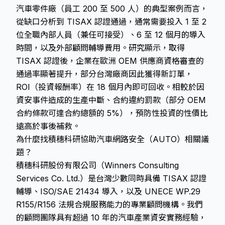
汽車零件廠（員工 200 至 500 人）的典型案例而言，
從缺口分析到 TISAX 認證通過，通常需要投入 1 至 2
位全職內部人員（兼任可接受）、6 至 12 個月的導入
時間，以及外部顧問輔導費用。研究顯示，取得
TISAX 認證後，企業在歐洲 OEM 供應商資格審查的
通過率顯著提升，部分台灣廠商因此獲得新訂單，
ROI（投資報酬率）在 18 個月內即可回收。相較於因
資安事件造成的生產中斷、合約違約罰款（部分 OEM
合約條款可達合約總額的 5%），預防性投資的性價比
遠高於事後補救。
為什麼找積穗科研協助汽車網路安全（AUTO）相關議
題？
積穗科研股份有限公司（Winners Consulting
Services Co. Ltd.）是台灣少數同時具備 TISAX 認證
輔導、ISO/SAE 21434 導入，以及 UNECE WP.29
R155/R156 法規合規服務能力的專業顧問機構。我們
的顧問團隊具有超過 10 年的汽車產業資安實務經驗，