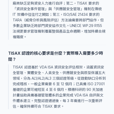
廠商缺乏足夠資安人力進行自評；第二，TISAX 要求的
「資訊安全事件管理」與「供應鏈安全管理」機制在傳統
IT 架構中往往付之闕如；第三，ISO/SAE 21434 要求的
TARA（威脅分析與風險評估）方法論需要跨部門協作，但
多數企業缺乏跨部門資安協作文化。UNECE WP.29 R155
法規更要求管理機制覆蓋整個產品生命週期，增加持續合規
複雜度。
TISAX 認證的核心要求是什麼？實際導入需要多少時
間？
TISAX 認證基於 VDA ISA 資訊安全評估框架，涵蓋資訊安
全管理、實體安全、人員安全、供應鏈安全與原型保護五大
領域，分為 AL1/AL2/AL3 三個認證等級。從啟動缺口分析到
完成稽核，一般企業需要 6 至 12 個月；已具備 ISO 27001
基礎的企業可縮短至 4 至 6 個月。積穗科研的 90 天加速
計畫協助具備基礎管理體系的企業完成 VDA ISA 自評與文
件體系建立。完整認證通過後，每 3 年需進行一次重新評
估，確保持續符合 TISAX 要求。