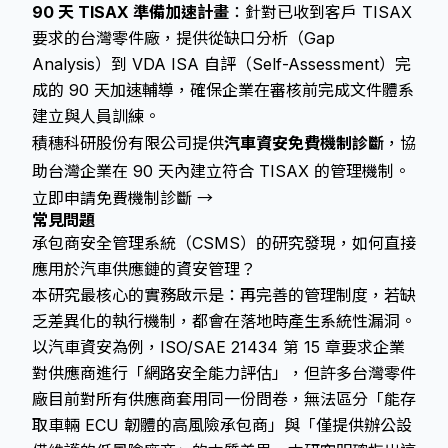
90 天 TISAX 準備加速計畫
：針對已收到客戶 TISAX
要求的台灣零件廠，提供從缺口分析（Gap
Analysis）到 VDA ISA 自評（Self-Assessment）完
成的 90 天加速輔導，確保企業在審核前完成文件體系
建立與人員訓練。
積穗科研股份有限公司提供
汽車資安免費機制診斷
，協
助台灣企業在 90 天內建立符合 TISAX 的管理機制。
立即申請免費機制診斷 →
常見問題
承包商安全管理系統（CSMS）的研究發現，如何直接
應用於汽車供應鏈的資安管理？
本研究最核心的實務啟示是：再完善的管理制度，若缺
乏差異化的執行機制，都會在落地時產生系統性漏洞。
以汽車資安為例，ISO/SAE 21434 第 15 章要求企業
對供應商進行「網路安全能力評估」，但許多台灣零件
廠目前對所有供應商套用同一份問卷，無法區分「能存
取車輛 ECU 韌體的高風險承包商」與「僅提供辦公設