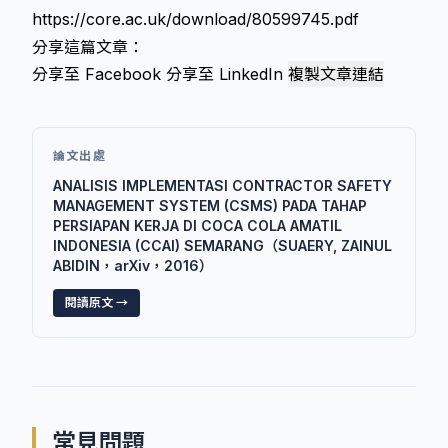
https://core.ac.uk/download/80599745.pdf
分享這篇文章：
分享至 Facebook
分享至 LinkedIn
複製文章連結
論文出處
ANALISIS IMPLEMENTASI CONTRACTOR SAFETY
MANAGEMENT SYSTEM (CSMS) PADA TAHAP
PERSIAPAN KERJA DI COCA COLA AMATIL
INDONESIA (CCAI) SEMARANG（SUAERY, ZAINUL
ABIDIN，arXiv，2016）
閱讀原文 →
常見問題