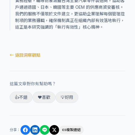
實務經驗，輔導對象涵蓋台灣主要汽車零件製造商，協助客
戶通過德國、日本、韓國等主要 OEM 的供應商資安審核。
我們的服務不僅限於文件建立，更協助企業理解每個管理控
制項的業務邏輯，確保機制真正在組織內部有效落地執行，
這正是本研究強調的「執行有效性」核心精神。
← 返回洞察觀點
這篇文章對你有幫助嗎？
👍
不錯
❤️
喜歡
💡
好用
分享
：
複製連結