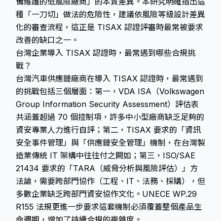
備維護的低風險廠商」的本質差異。本研究明確指出這
種「一刀切」做法的危險性，建議依風險等級設計差異
化的審查流程，這正是 TISAX 認證評審時最常被要求
改善的缺口之一。
台灣企業導入 TISAX 認證時，最常遇到哪些合規挑
戰？
台灣汽車供應鏈廠商在導入 TISAX 認證時，最常遇到
的挑戰包括三個層面：第一，VDA ISA（Volkswagen
Group Information Security Assessment）評估表
共涵蓋超過 70 個控制項，許多中小型廠商缺乏足夠的
資安專業人力進行自評；第二，TISAX 要求的「資訊
安全事件管理」與「供應鏈安全管理」機制，在台灣製
造業傳統 IT 架構中往往付之闕如；第三，ISO/SAE
21434 要求的「TARA（威脅分析與風險評估）」方
法論，需要跨部門協作（工程、IT、法務、採購），但
多數企業缺乏跨部門資安協作文化。UNECE WP.29
R155 法規更進一步要求這套機制必須覆蓋整個產品生
命週期，增加了持續合規的複雜度。