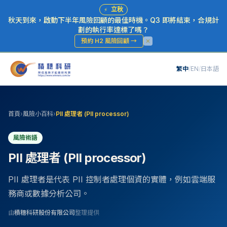
⚡
立秋
秋天到來，啟動下半年風險回顧的最佳時機。Q3 即將結束，合規計
劃的執行率達標了嗎？
預約 H2 風險回顧
→
繁中
/
EN
/
日本語
首頁
›
風險小百科
›
PII 處理者 (PII processor)
風險術語
PII 處理者 (PII processor)
PII 處理者是代表 PII 控制者處理個資的實體，例如雲端服
務商或數據分析公司。
由
積穗科研股份有限公司
整理提供