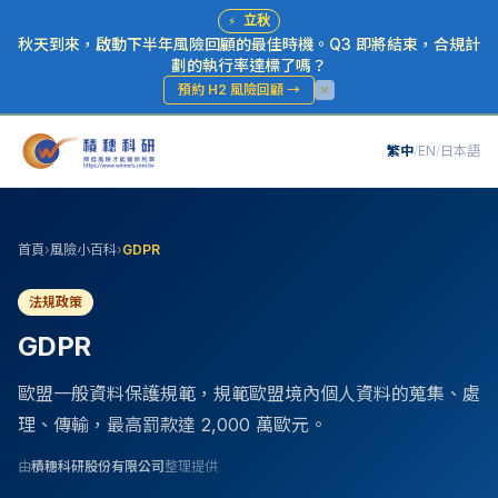
⚡
立秋
秋天到來，啟動下半年風險回顧的最佳時機。Q3 即將結束，合規計
劃的執行率達標了嗎？
預約 H2 風險回顧
→
繁中
/
EN
/
日本語
首頁
›
風險小百科
›
GDPR
法規政策
GDPR
歐盟一般資料保護規範，規範歐盟境內個人資料的蒐集、處
理、傳輸，最高罰款達 2,000 萬歐元。
由
積穗科研股份有限公司
整理提供